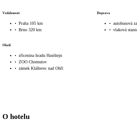
Vzdálenosti
Doprava
•
Praha 105 km
•
autobusová z
•
Brno 320 km
•
vlaková stani
Okolí
•
zřícenina hradu Hasištejn
•
ZOO Chomutov
•
zámek Klášterec nad Ohří
O hotelu