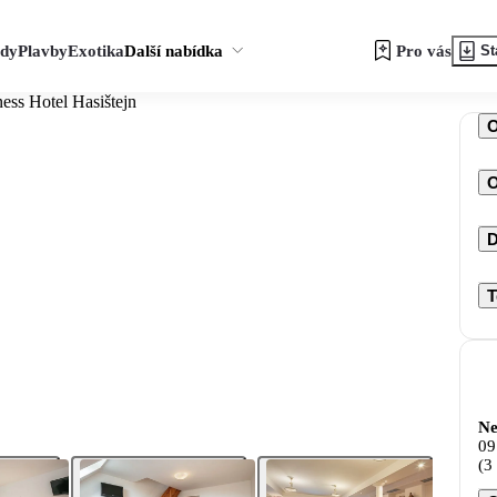
zdy
Plavby
Exotika
Další nabídka
Pro vás
St
ess Hotel Hasištejn
O
D
T
Ne
09
(3