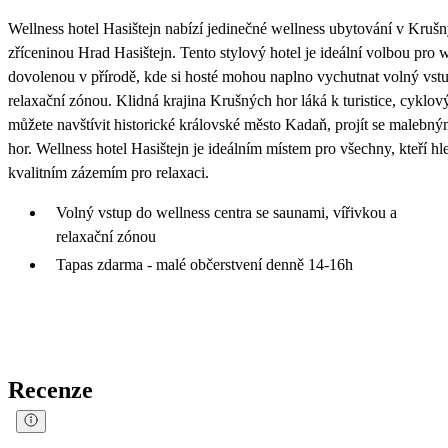
Wellness hotel Hasištejn nabízí jedinečné wellness ubytování v Kruš
zříceninou Hrad Hasištejn. Tento stylový hotel je ideální volbou pro
dovolenou v přírodě, kde si hosté mohou naplno vychutnat volný vstu
relaxační zónou. Klidná krajina Krušných hor láká k turistice, cyklo
můžete navštívit historické královské město Kadaň, projít se maleb
hor. Wellness hotel Hasištejn je ideálním místem pro všechny, kteří h
kvalitním zázemím pro relaxaci.
Volný vstup do wellness centra se saunami, vířivkou a
relaxační zónou
Tapas zdarma - malé občerstvení denně 14-16h
Recenze