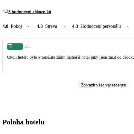
4.3
8 hodnocení zákazníků
4.8
Pokoj
4.8
Strava
4.3
Hodnocení personálu
3
Jan
Okolí hotelu bylo krásné,ale zatím nejhorší hotel jaký jsem zažil od čedok
Zobrazit všechny recenze
Poloha hotelu