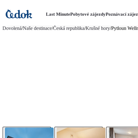
Last Minute
Pobytové zájezdy
Poznávací záje
více fotografií (13)
Dovolená
/
Naše destinace
/
Česká republika
/
Krušné hory
/
Pytloun Welln