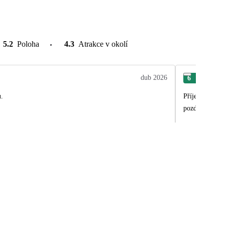
5.2
Poloha
4.3
Atrakce v okolí
dub 2026
6
Ren
u.
Příjemný hotel