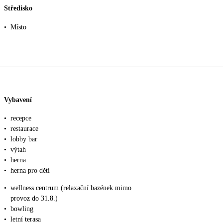
Středisko
•
Místo
Vybavení
•
recepce
•
restaurace
•
lobby bar
•
výtah
•
herna
•
herna pro děti
•
wellness centrum (relaxační bazének mimo
provoz do 31.8.)
•
bowling
•
letní terasa