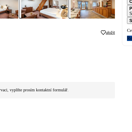
O
P
S
S
Ce
uložit
Re
rvaci, vyplňte prosím kontaktní formulář.