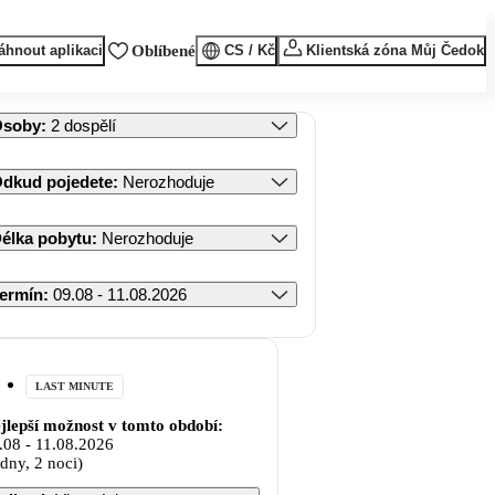
áhnout aplikaci
Oblíbené
CS / Kč
Klientská zóna Můj Čedok
Osoby
:
2 dospělí
dkud pojedete
:
Nerozhoduje
élka pobytu
:
Nerozhoduje
ermín
:
09.08 - 11.08.2026
LAST MINUTE
jlepší možnost v tomto období:
.08
-
11.08.2026
 dny, 2 noci)