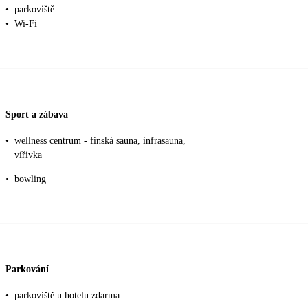
•
parkoviště
•
Wi-Fi
Sport a zábava
•
wellness centrum - finská sauna, infrasauna,
vířivka
•
bowling
Parkování
•
parkoviště u hotelu zdarma