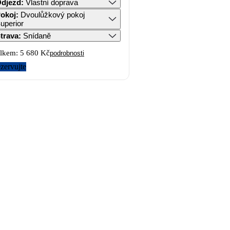
djezd
:
Vlastní doprava
okoj
:
Dvoulůžkový pokoj
uperior
trava
:
Snídaně
lkem:
5 680 Kč
podrobnosti
zervujte