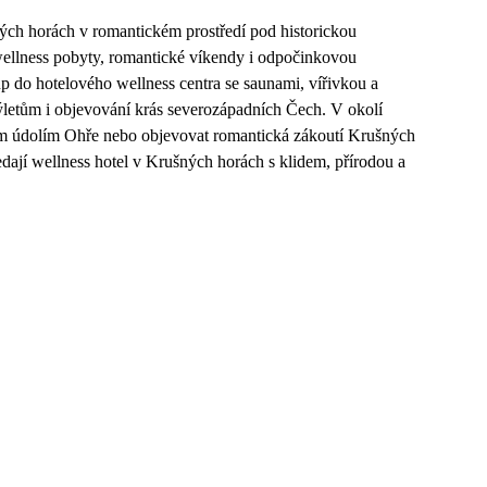
ných horách v romantickém prostředí pod historickou
 wellness pobyty, romantické víkendy i odpočinkovou
p do hotelového wellness centra se saunami, vířivkou a
výletům i objevování krás severozápadních Čech. V okolí
ným údolím Ohře nebo objevovat romantická zákoutí Krušných
ledají wellness hotel v Krušných horách s klidem, přírodou a