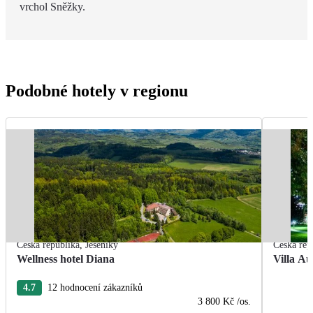
vrchol Sněžky.
Podobné hotely v regionu
Česká republika
,
Jeseníky
Česká rep
Wellness hotel Diana
Villa Au
4.7
12 hodnocení zákazníků
3 800 Kč
/os.