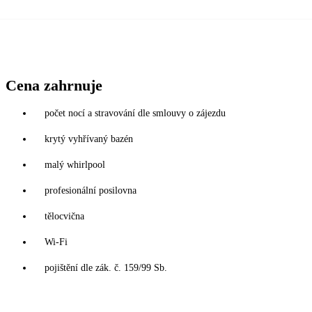
Cena zahrnuje
počet nocí a stravování dle smlouvy o zájezdu
krytý vyhřívaný bazén
malý whirlpool
profesionální posilovna
tělocvična
Wi-Fi
pojištění dle zák. č. 159/99 Sb.