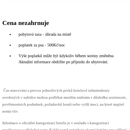
Cena nezahrnuje
pobytová taxa - úhrada na místě
poplatek za psa - 500Kč/noc
Výše poplatků může být kdykoliv během sezóny změněna.
Aktuální informace obdržíte po příjezdu do ubytování.
Čas stravování a provoz jednotlivých prvků hotelové infrastruktury
uvedených v nabídce mohou podléhat menším změnám v důsledku sezónnosti,
povětrnostních podmínek, požadavků hostů nebo vyšší moci, na které majitel
nemá vliv.
Informace o oficiální kategorizaci hotelu je v souladu s kategorizací
používanou v příslušné zemi. Každá země uplatňuje vlastní kritéria pro udělení