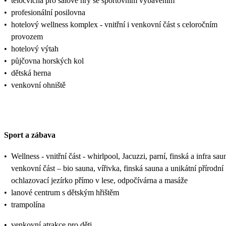
•
tělocvična pro sálové hry se sportovním vybavením
•
profesionální posilovna
•
hotelový wellness komplex - vnitřní i venkovní část s celoročním
provozem
•
hotelový výtah
•
půjčovna horských kol
•
dětská herna
•
venkovní ohniště
Sport a zábava
•
Wellness - vnitřní část - whirlpool, Jacuzzi, parní, finská a infra sau
venkovní část – bio sauna, vířivka, finská sauna a unikátní přírodní
ochlazovací jezírko přímo v lese, odpočívárna a masáže
•
lanové centrum s dětským hřištěm
•
trampolína
•
venkovní atrakce pro děti