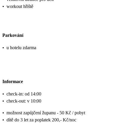
•
workout hřiště
Parkování
•
u hotelu zdarma
Informace
•
check-in: od 14:00
•
check-out: v 10:00
•
možnost zapůjčení županu - 50 Kč / pobyt
•
dítě do 3 let za poplatek 200,- Kč/noc