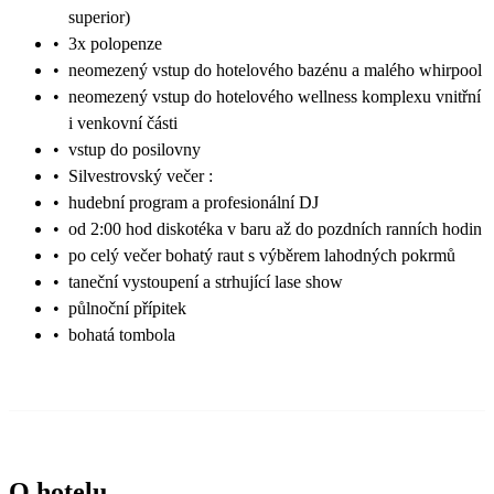
superior)
•
3x polopenze
•
neomezený vstup do hotelového bazénu a malého whirpool
•
neomezený vstup do hotelového wellness komplexu vnitřní
i venkovní části
•
vstup do posilovny
•
Silvestrovský večer :
•
hudební program a profesionální DJ
•
od 2:00 hod diskotéka v baru až do pozdních ranních hodin
•
po celý večer bohatý raut s výběrem lahodných pokrmů
•
taneční vystoupení a strhující lase show
•
půlnoční přípitek
•
bohatá tombola
O hotelu