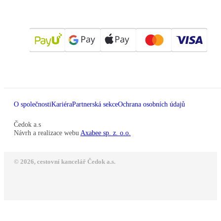
O společnosti
Kariéra
Partnerská sekce
Ochrana osobních údajů
Čedok a.s
Návrh a realizace webu
Axabee sp. z. o.o.
© 2026, cestovní kancelář Čedok a.s.