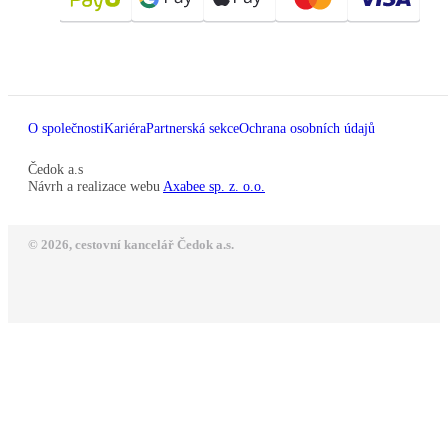
O společnosti
Kariéra
Partnerská sekce
Ochrana osobních údajů
Čedok a.s
Návrh a realizace webu
Axabee sp. z. o.o.
© 2026, cestovní kancelář Čedok a.s.