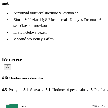
míst.
Atraktivní turistické středisko v Jeseníkách
Zima - V blízkosti lyžařského areálu Kouty n. Desnou s 6
sedačkovou lanovkou
Krytý hotelový bazén
Vhodné pro rodiny s dětmi
Recenze
4.6
13 hodnocení zákazníků
4.5
Pokoj
5.1
Strava
5.1
Hodnocení personálu
5
Poloha
pro 2025
5
Jana