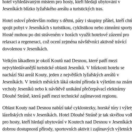
hotel vyhledávaným místem pro hosty, kteří hledají ubytování v
Jeseníkách blízko lyžařského areálu a turistických tras.
Hotel osloví především rodiny s dětmi, páry i skupiny přátel, kteří chtě
spojit pobyt v Jeseníkách s turistikou, cyklistikou nebo zimními sporty
Hosté mohou po dni stráveném v horách využít hotelové zázemí pro
relaxaci a regeneraci, což ocení zejména návštěvníci aktivně trávící
dovolenou v Jeseníkách.
Velkým lákadlem je okolí Koutů nad Desnou, které patří mezi
nejvyhledávanější turistické oblasti Jeseníků. V blízkosti hotelu se
nachází Ski areál Kouty, jeden z největších lyžařských areálů v
Jeseníkách. V letních měsících láká okolní příroda k výletům na zná
vrcholy Jeseníků nebo k návštěvě unikátní přečerpávací elektrárny
Dlouhé Stráně, která patří mezi technické zajímavosti regionu.
Oblast Kouty nad Desnou nabízí také cyklostezky, horské túry i výlet
lázeňských míst v Jeseníkách. Hotel Dlouhé Stráně je tak skvělou vo
pro hosty, kteří hledají ubytování v Koutech nad Desnou v Jeseníkách
dobrou dostupností přírody, sportovních aktivit i zajímavých výletníc