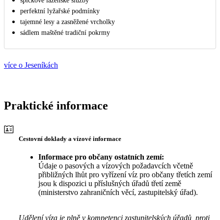
špičkové lázeňské služby
perfektní lyžařské podmínky
tajemné lesy a zasněžené vrcholky
sádlem maštěné tradiční pokrmy
více o Jeseníkách
Praktické informace
Cestovní doklady a vízové informace
Informace pro občany ostatních zemí:
Údaje o pasových a vízových požadavcích včetně
přibližných lhůt pro vyřízení víz pro občany třetích zemí
jsou k dispozici u příslušných úřadů třetí země
(ministerstvo zahraničních věcí, zastupitelský úřad).
Udělení víza je plně v kompetenci zastupitelských úřadů, proti