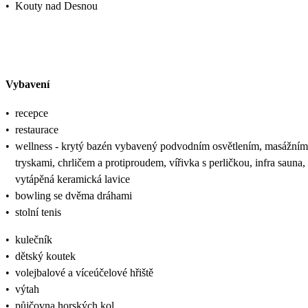
•
Kouty nad Desnou
Vybavení
•
recepce
•
restaurace
•
wellness - krytý bazén vybavený podvodním osvětlením, masážním
tryskami, chrličem a protiproudem, vířivka s perličkou, infra sauna,
vytápěná keramická lavice
•
bowling se dvěma dráhami
•
stolní tenis
•
kulečník
•
dětský koutek
•
volejbalové a víceúčelové hřiště
•
výtah
•
půjčovna horských kol