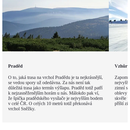
Praděd
Vzhůru
O to, jaká trasa na vrchol Pradědu je ta nejkrásnější,
Zapomen
se vedou spory už odedávna. Za nás není tak
nejvyšší
důležitá trasa jako termín výšlapu. Praděd totiž patří
zimní s
k nejzasněženějším horám u nás. Málokdo pak ví,
oblevy j
že špička pradědského vysílače je nejvyšším bodem
skvěle v
v celé ČR. O celých 10 metrů totiž překonává
příští z
vrchol Sněžky.