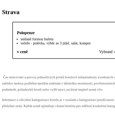
Strava
Polopenze
snídaně formou bufetu
večeře - polévka, výběr ze 3 jídel, salát, kompot
v ceně
Vybrané
Čas stravování a provoz jednotlivých prvků hotelové infrastruktury uvedených 
nabídce mohou podléhat menším změnám v důsledku sezónnosti, povětrnostních
podmínek, požadavků hostů nebo vyšší moci, na které majitel nemá vliv.
Informace o oficiální kategorizaci hotelu je v souladu s kategorizací používanou
příslušné zemi. Každá země uplatňuje vlastní kritéria pro udělení konkrétní kateg