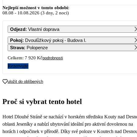
Srpen 2026
Nejlepší možnost v tomto období:
08.08
-
10.08.2026
(3 dny, 2 noci)
PO
ÚT
ST
ČT
PÁ
SO
NE
Odjezd
:
Vlastní doprava
1
2
Pokoj
:
Dvoulůžkový pokoj - Budova I.
Strava
:
Polopenze
3
4
5
6
7
8
9
Celkem:
7 920 Kč
podrobnosti
3 960
3 960
Rezervujte
10
11
12
13
14
15
16
3 960
3 960
3 960
3 960
3 960
3 960
uložit do oblíbených
17
18
19
20
21
22
23
3 960
3 960
3 960
3 960
3 960
3 960
Proč si vybrat tento hotel
24
25
26
27
28
29
30
3 960
3 960
3 960
3 960
3 960
3 840
Hotel Dlouhé Stráně se nachází v horském středisku Kouty nad Desn
31
3 720
oblasti Jeseníky a nabízí ubytování ideální pro aktivní dovolenou na
horách i odpočinek v přírodě. Díky své poloze v Koutech nad Desnou