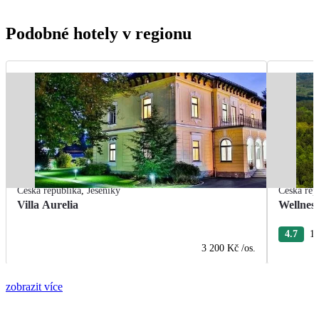
Podobné hotely v regionu
Česká republika
,
Jeseníky
Česká rep
Villa Aurelia
Wellness
4.7
12
3 200 Kč
/os.
zobrazit více