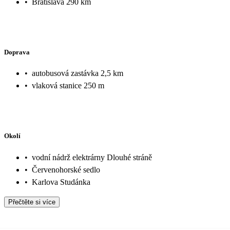
•
Bratislava 290 km
Doprava
•
autobusová zastávka 2,5 km
•
vlaková stanice 250 m
Okolí
•
vodní nádrž elektrárny Dlouhé stráně
•
Červenohorské sedlo
•
Karlova Studánka
Přečtěte si více