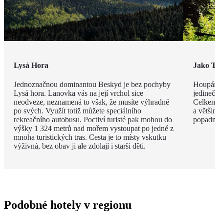
Lysá Hora
Jako T
Jednoznačnou dominantou Beskyd je bez pochyby
Houpání,
Lysá hora. Lanovka vás na její vrchol sice
jedineč
neodveze, neznamená to však, že musíte výhradně
Celkem 
po svých. Využít totiž můžete speciálního
a většin
rekreačního autobusu. Poctiví turisté pak mohou do
popadnět
výšky 1 324 metrů nad mořem vystoupat po jedné z
mnoha turistických tras. Cesta je to místy vskutku
výživná, bez obav ji ale zdolají i starší děti.
Podobné hotely v regionu