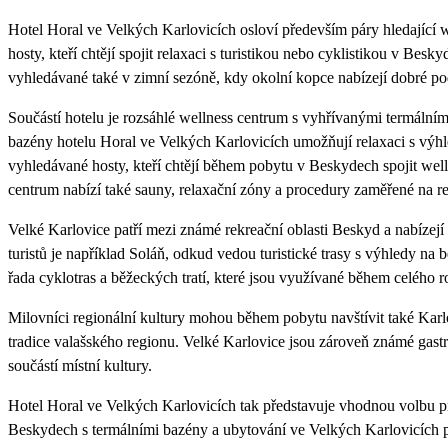
Hotel Horal ve Velkých Karlovicích osloví především páry hledající w
hosty, kteří chtějí spojit relaxaci s turistikou nebo cyklistikou v Be
vyhledávané také v zimní sezóně, kdy okolní kopce nabízejí dobré po
Součástí hotelu je rozsáhlé wellness centrum s vyhřívanými termáln
bazény hotelu Horal ve Velkých Karlovicích umožňují relaxaci s výh
vyhledávané hosty, kteří chtějí během pobytu v Beskydech spojit wel
centrum nabízí také sauny, relaxační zóny a procedury zaměřené na re
Velké Karlovice patří mezi známé rekreační oblasti Beskyd a nabíze
turistů je například Soláň, odkud vedou turistické trasy s výhledy na
řada cyklotras a běžeckých tratí, které jsou využívané během celého r
Milovníci regionální kultury mohou během pobytu navštívit také Karl
tradice valašského regionu. Velké Karlovice jsou zároveň známé gastr
součástí místní kultury.
Hotel Horal ve Velkých Karlovicích tak představuje vhodnou volbu pro
Beskydech s termálními bazény a ubytování ve Velkých Karlovicích pr