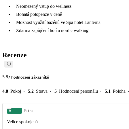
Neomezený vstup do wellness
Bohatá polopenze v ceně
Možnost využití bazénů ve Spa hotel Lanterna
Zdarma zapůjčení holí a nordic walking
Recenze
5.8
7 hodnocení zákazníků
4.8
Pokoj
5.2
Strava
5
Hodnocení personálu
5.1
Poloha
6
Petra
Velice spokojená