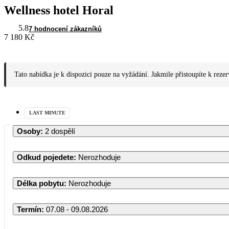
Wellness hotel Horal
5.8
7 hodnocení zákazníků
7 180 Kč
Tato nabídka je k dispozici pouze na vyžádání. Jakmile přistoupíte k reze
LAST MINUTE
Osoby
:
2 dospělí
Odkud pojedete
:
Nerozhoduje
Délka pobytu
:
Nerozhoduje
Termín
:
07.08 - 09.08.2026