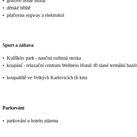
•
golfové hřiště Horal
•
dětské hřiště
•
půjčovna segway a elektrokol
Sport a zábava
•
Kulíškův park - naučná rodinná stezka
•
koupání - relaxační centrum Wellness Horal: tři slané termální bazé
•
koupaliště ve Velkých Karlovicích (6 km)
Parkování
•
parkování u hotelu zdarma