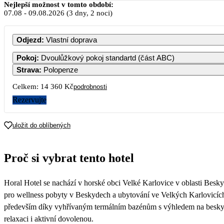
Srpen 2026
Nejlepší možnost v tomto období:
07.08
-
09.08.2026
(3 dny, 2 noci)
PO
ÚT
ST
ČT
PÁ
Odjezd
:
Vlastní doprava
Pokoj
:
Dvoulůžkový pokoj standartd (část ABC)
Strava
:
Polopenze
3
4
5
6
7
Celkem:
14 360 Kč
podrobnosti
7 180
Rezervujte
10
11
12
13
14
7 180
7 180
7 180
7 180
7 180
uložit do oblíbených
17
18
19
20
21
7 180
7 180
7 180
7 180
7 180
Proč si vybrat tento hotel
24
25
26
27
28
7 180
7 180
7 180
7 180
7 180
Horal Hotel se nachází v horské obci Velké Karlovice v oblasti Besky
31
7 180
pro wellness pobyty v Beskydech a ubytování ve Velkých Karlovicích
především díky vyhřívaným termálním bazénům s výhledem na beskyds
relaxaci i aktivní dovolenou.