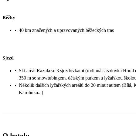
Běžky
•
40 km značených a upravovaných běžeckých tras
Sjezd
•
Ski areál Razula se 3 sjezdovkami (rodinná sjezdovka Horal
350 m se snowtubingem, dětským parkem a lyžařskou školo
•
Několik dalších lyžařských areálů do 20 minut autem (Bílá, 
Karolinka...)
O hotelu