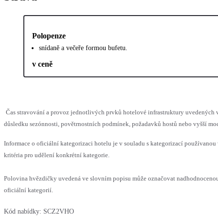
Polopenze
snídaně a večeře formou bufetu.
v ceně
Čas stravování a provoz jednotlivých prvků hotelové infrastruktury uvedenýc
důsledku sezónnosti, povětrnostních podmínek, požadavků hostů nebo vyšší moci,
Informace o oficiální kategorizaci hotelu je v souladu s kategorizací používanou
kritéria pro udělení konkrétní kategorie.
Polovina hvězdičky uvedená ve slovním popisu může označovat nadhodnocenou
oficiální kategorií.
Kód nabídky:
SCZ2VHO