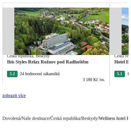
Česká republika
,
Beskydy
Česká rep
Ibis Styles Relax Rožnov pod Radhoštěm
Hotel E
5.2
24 hodnocení zákazníků
5.1
10
3 180 Kč
/os.
zobrazit více
Dovolená
/
Naše destinace
/
Česká republika
/
Beskydy
/
Wellness hotel H