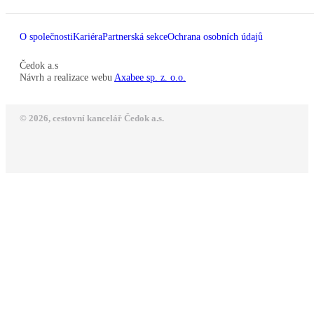
O společnosti
Kariéra
Partnerská sekce
Ochrana osobních údajů
Čedok a.s
Návrh a realizace webu
Axabee sp. z. o.o.
© 2026, cestovní kancelář Čedok a.s.