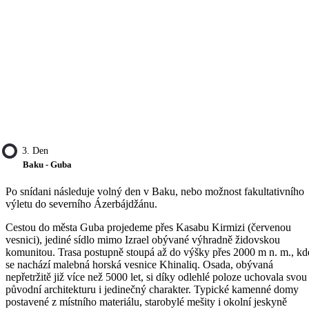
3. Den
Baku - Guba
Po snídani následuje volný den v Baku, nebo možnost fakultativního
výletu do severního Ázerbájdžánu.
Cestou do města Guba projedeme přes Kasabu Kirmizi (červenou
vesnici), jediné sídlo mimo Izrael obývané výhradně židovskou
komunitou. Trasa postupně stoupá až do výšky přes 2000 m n. m., kd
se nachází malebná horská vesnice Khinaliq. Osada, obývaná
nepřetržitě již více než 5000 let, si díky odlehlé poloze uchovala svou
původní architekturu i jedinečný charakter. Typické kamenné domy
postavené z místního materiálu, starobylé mešity i okolní jeskyně