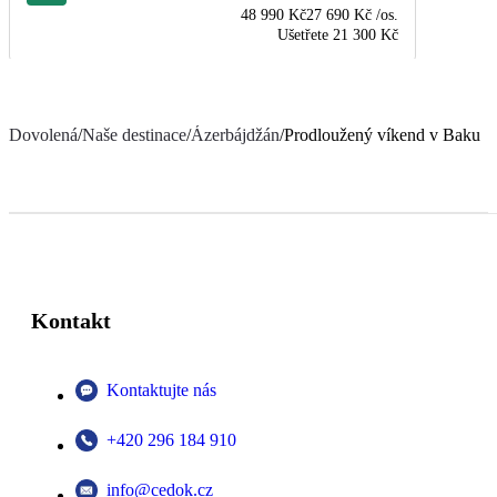
48 990 Kč
27 690 Kč
/os.
Ušetřete
21 300 Kč
Dovolená
/
Naše destinace
/
Ázerbájdžán
/
Prodloužený víkend v Baku
Kontakt
Kontaktujte nás
+420 296 184 910
info@cedok.cz