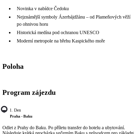
Novinka v nabídce Čedoku
Nejznámější symboly Ázerbájdžánu – od Plameňových věží
po ohnivou horu
Historická medína pod ochranou UNESCO
Moderní metropole na břehu Kaspického moře
Poloha
Program zájezdu
1. Den
Praha - Baku
Odlet z Prahy do Baku. Po příletu transfer do hotelu a ubytování.
Následuje krátká procházka večerním Baku s průvodcem pro základn