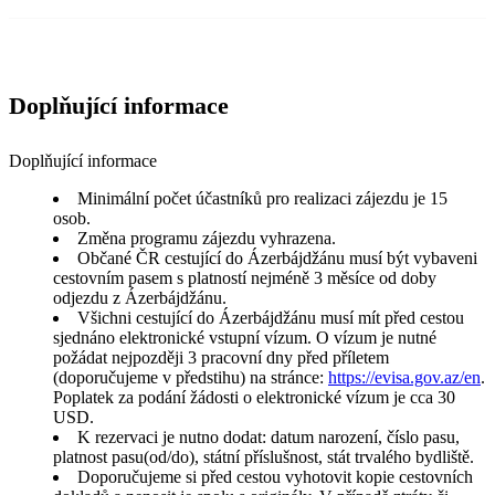
Doplňující informace
Doplňující informace
Minimální počet účastníků pro realizaci zájezdu je 15
osob.
Změna programu zájezdu vyhrazena.
Občané ČR cestující do Ázerbájdžánu musí být vybaveni
cestovním pasem s platností nejméně 3 měsíce od doby
odjezdu z Ázerbájdžánu.
Všichni cestující do Ázerbájdžánu musí mít před cestou
sjednáno elektronické vstupní vízum. O vízum je nutné
požádat nejpozději 3 pracovní dny před příletem
(doporučujeme v předstihu) na stránce:
https://evisa.gov.az/en
.
Poplatek za podání žádosti o elektronické vízum je cca 30
USD.
K rezervaci je nutno dodat: datum narození, číslo pasu,
platnost pasu(od/do), státní příslušnost, stát trvalého bydliště.
Doporučujeme si před cestou vyhotovit kopie cestovních