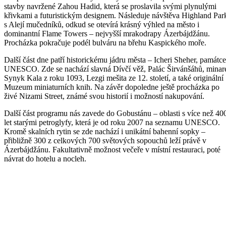
stavby navržené Zahou Hadid, která se proslavila svými plynulými
křivkami a futuristickým designem. Následuje návštěva Highland Par
s Alejí mučedníků, odkud se otevírá krásný výhled na město i
dominantní Flame Towers – nejvyšší mrakodrapy Ázerbájdžánu.
Procházka pokračuje podél bulváru na břehu Kaspického moře.
Další část dne patří historickému jádru města – Icheri Sheher, památce
UNESCO. Zde se nachází slavná Dívčí věž, Palác Širvánšáhů, minar
Synyk Kala z roku 1093, Lezgi mešita ze 12. století, a také originální
Muzeum miniaturních knih. Na závěr dopoledne ještě procházka po
živé Nizami Street, známé svou historií i možností nakupování.
Další část programu nás zavede do Gobustánu – oblasti s více než 40
let starými petroglyfy, která je od roku 2007 na seznamu UNESCO.
Kromě skalních rytin se zde nachází i unikátní bahenní sopky –
přibližně 300 z celkových 700 světových sopouchů leží právě v
Ázerbájdžánu. Fakultativně možnost večeře v místní restauraci, poté
návrat do hotelu a nocleh.