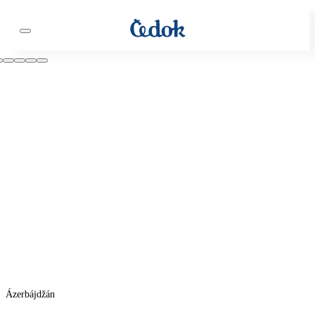
Ázerbájdžán