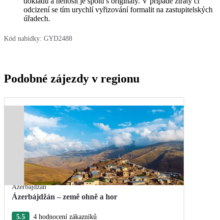
dokladů a nenosit je spolu s originály. V případě ztráty či
odcizení se tím urychlí vyřizování formalit na zastupitelských
úřadech.
Kód nabídky:
GYD2488
Podobné zájezdy v regionu
Ázerbájdžán
Ázerbájdžán – země ohně a hor
5.5
4 hodnocení zákazníků