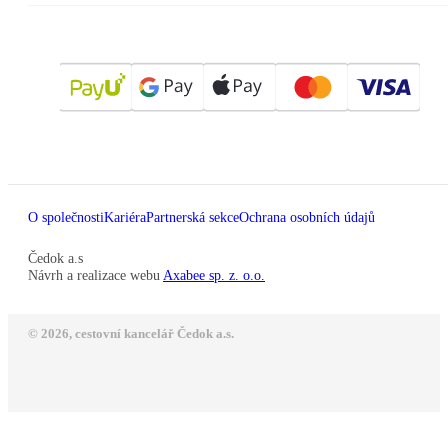
O společnosti
Kariéra
Partnerská sekce
Ochrana osobních údajů
Čedok a.s
Návrh a realizace webu
Axabee sp. z. o.o.
© 2026, cestovní kancelář Čedok a.s.