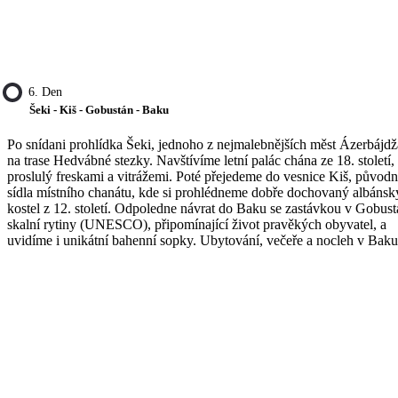
6. Den
Šeki - Kiš - Gobustán - Baku
Po snídani prohlídka Šeki, jednoho z nejmalebnějších měst Ázerbájd
na trase Hedvábné stezky. Navštívíme letní palác chána ze 18. století,
proslulý freskami a vitrážemi. Poté přejedeme do vesnice Kiš, původ
sídla místního chanátu, kde si prohlédneme dobře dochovaný albánsk
kostel z 12. století. Odpoledne návrat do Baku se zastávkou v Gobust
skalní rytiny (UNESCO), připomínající život pravěkých obyvatel, a
uvidíme i unikátní bahenní sopky. Ubytování, večeře a nocleh v Baku