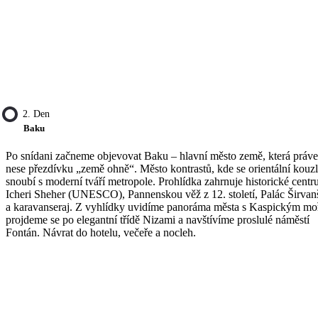
2. Den
Baku
Po snídani začneme objevovat Baku – hlavní město země, která práv
nese přezdívku „země ohně“. Město kontrastů, kde se orientální kouz
snoubí s moderní tváří metropole. Prohlídka zahrnuje historické cent
Icheri Sheher (UNESCO), Pannenskou věž z 12. století, Palác Širva
a karavanseraj. Z vyhlídky uvidíme panoráma města s Kaspickým mo
projdeme se po elegantní třídě Nizami a navštívíme proslulé náměstí
Fontán. Návrat do hotelu, večeře a nocleh.