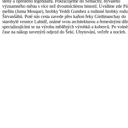
stěny a opředeno legendami. Pokračujeme do Šemachy, bývalého
významného města s více než dvoutisíciletou historií. Uvidíme zde Pá
mešitu (Juma Mosque), hrobky Yeddi Gumbez a rodinné hrobky rodu
Širvanšáhů. Poté nás cesta zavede přes kaňon řeky Girdimanchay do
starobylé vesnice Lahidž, známé svou architekturou a řemeslnými díl
specializujícími se na výrobu měděných výrobků a koberců. Po voln
čase na nákup suvenýrů odjezd do Šeki. Ubytování, večeře a nocleh.