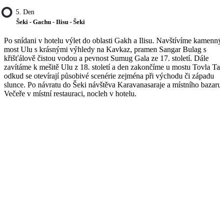
5. Den
Šeki - Gachu - Ilisu - Šeki
Po snídani v hotelu výlet do oblasti Gakh a Ilisu. Navštívíme kamenn
most Ulu s krásnými výhledy na Kavkaz, pramen Sangar Bulag s
křišťálově čistou vodou a pevnost Sumug Gala ze 17. století. Dále
zavítáme k mešitě Ulu z 18. století a den zakončíme u mostu Tovla Ta
odkud se otevírají působivé scenérie zejména při východu či západu
slunce. Po návratu do Šeki návštěva Karavanasaraje a místního bazar
Večeře v místní restauraci, nocleh v hotelu.