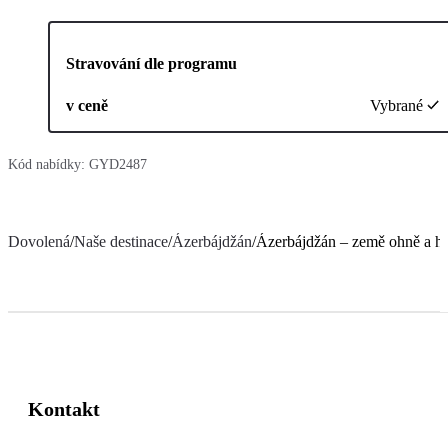
Stravování dle programu
v ceně
Vybrané
Kód nabídky:
GYD2487
Dovolená
/
Naše destinace
/
Ázerbájdžán
/
Ázerbájdžán – země ohně a h
Kontakt