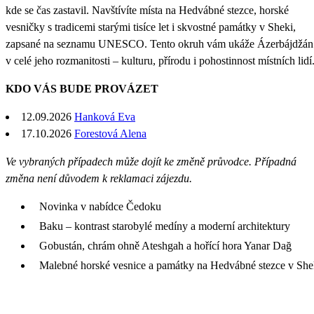
kde se čas zastavil. Navštívíte místa na Hedvábné stezce, horské
vesničky s tradicemi starými tisíce let i skvostné památky v Sheki,
zapsané na seznamu UNESCO. Tento okruh vám ukáže Ázerbájdžán
v celé jeho rozmanitosti – kulturu, přírodu i pohostinnost místních lidí
KDO VÁS BUDE PROVÁZET
12.09.2026
Hanková Eva
17.10.2026
Forestová Alena
Ve vybraných případech může dojít ke změně průvodce. Případná
změna není důvodem k reklamaci zájezdu.
Novinka v nabídce Čedoku
Baku – kontrast starobylé medíny a moderní architektury
Gobustán, chrám ohně Ateshgah a hořící hora Yanar Dağ
Malebné horské vesnice a památky na Hedvábné stezce v She