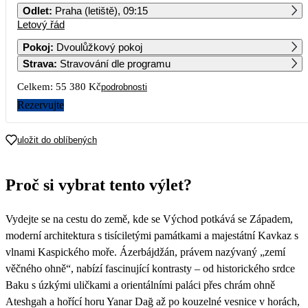
Odlet
:
Praha (letiště), 09:15
Letový řád
1
2
3
4
5
6
Pokoj
:
Dvoulůžkový pokoj
Strava
:
Stravování dle programu
7
8
9
10
11
12
13
27 690
Celkem:
55 380 Kč
podrobnosti
14
15
16
17
18
19
20
Rezervujte
21
22
23
24
25
26
27
uložit do oblíbených
28
29
30
Proč si vybrat tento výlet?
Vydejte se na cestu do země, kde se Východ potkává se Západem,
moderní architektura s tisíciletými památkami a majestátní Kavkaz s
vlnami Kaspického moře. Ázerbájdžán, právem nazývaný „zemí
věčného ohně“, nabízí fascinující kontrasty – od historického srdce
Baku s úzkými uličkami a orientálními paláci přes chrám ohně
Ateshgah a hořící horu Yanar Dağ až po kouzelné vesnice v horách,