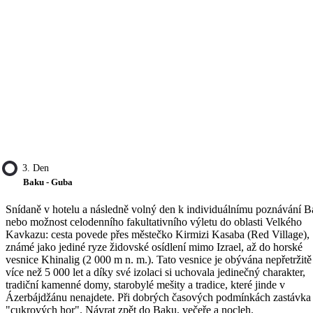
3. Den
Baku - Guba
Snídaně v hotelu a následně volný den k individuálnímu poznávání B
nebo možnost celodenního fakultativního výletu do oblasti Velkého
Kavkazu: cesta povede přes městečko Kirmizi Kasaba (Red Village),
známé jako jediné ryze židovské osídlení mimo Izrael, až do horské
vesnice Khinalig (2 000 m n. m.). Tato vesnice je obývána nepřetržitě 
více než 5 000 let a díky své izolaci si uchovala jedinečný charakter,
tradiční kamenné domy, starobylé mešity a tradice, které jinde v
Ázerbájdžánu nenajdete. Při dobrých časových podmínkách zastávka
"cukrových hor". Návrat zpět do Baku, večeře a nocleh.