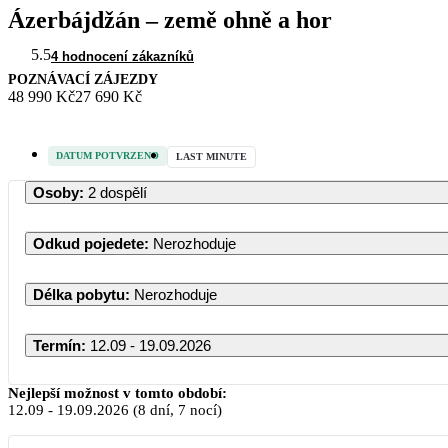
Ázerbájdžán – země ohně a hor
5.5
4 hodnocení zákazníků
POZNÁVACÍ ZÁJEZDY
48 990 Kč
27 690 Kč
DATUM POTVRZENO
LAST MINUTE
Osoby
:
2 dospělí
Odkud pojedete
:
Nerozhoduje
Délka pobytu
:
Nerozhoduje
Termín
:
12.09 - 19.09.2026
Září 2026
Nejlepší možnost v tomto období:
12.09
-
19.09.2026
(8 dní, 7 nocí)
PO
ÚT
ST
ČT
PÁ
SO
NE