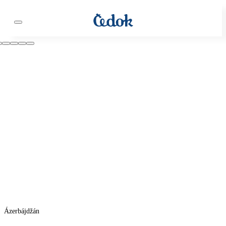
Ázerbájdžán