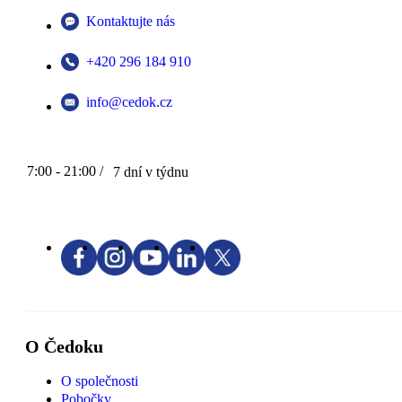
Kontaktujte nás
+420 296 184 910
info@cedok.cz
7:00 - 21:00 /
7 dní v týdnu
O Čedoku
O společnosti
Pobočky