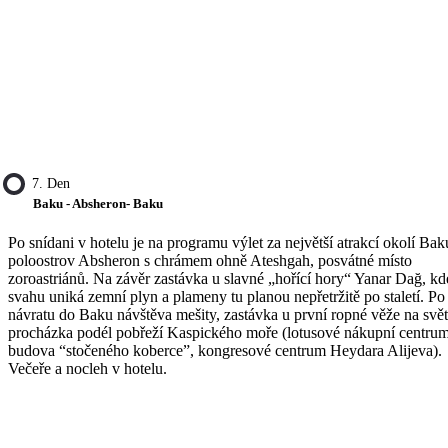
7. Den
Baku - Absheron- Baku
Po snídani v hotelu je na programu výlet za největší atrakcí okolí Bak
poloostrov Absheron s chrámem ohně Ateshgah, posvátné místo
zoroastriánů. Na závěr zastávka u slavné „hořící hory“ Yanar Dağ, kd
svahu uniká zemní plyn a plameny tu planou nepřetržitě po staletí. Po
návratu do Baku návštěva mešity, zastávka u první ropné věže na svět
procházka podél pobřeží Kaspického moře (lotusové nákupní centrum
budova “stočeného koberce”, kongresové centrum Heydara Alijeva).
Večeře a nocleh v hotelu.