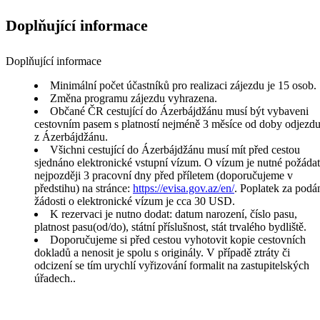
Doplňující informace
Doplňující informace
Minimální počet účastníků pro realizaci zájezdu je 15 osob.
Změna programu zájezdu vyhrazena.
Občané ČR cestující do Ázerbájdžánu musí být vybaveni
cestovním pasem s platností nejméně 3 měsíce od doby odjezd
z Ázerbájdžánu.
Všichni cestující do Ázerbájdžánu musí mít před cestou
sjednáno elektronické vstupní vízum. O vízum je nutné požádat
nejpozději 3 pracovní dny před příletem (doporučujeme v
předstihu) na stránce:
https://evisa.gov.az/en/
. Poplatek za podá
žádosti o elektronické vízum je cca 30 USD.
K rezervaci je nutno dodat: datum narození, číslo pasu,
platnost pasu(od/do), státní příslušnost, stát trvalého bydliště.
Doporučujeme si před cestou vyhotovit kopie cestovních
dokladů a nenosit je spolu s originály. V případě ztráty či
odcizení se tím urychlí vyřizování formalit na zastupitelských
úřadech..