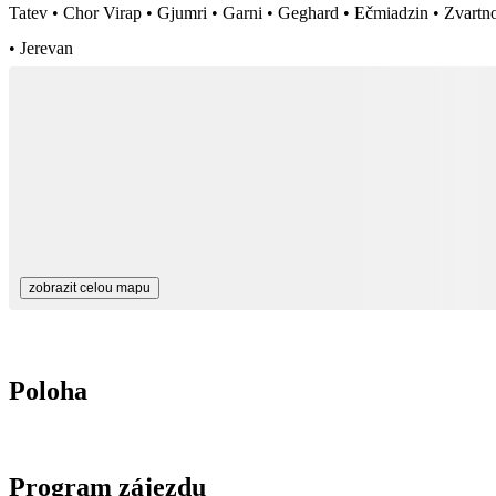
Tatev • Chor Virap • Gjumri • Garni • Geghard • Ečmiadzin • Zvartno
• Jerevan
zobrazit celou mapu
Poloha
Program zájezdu