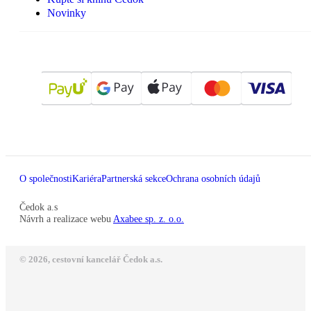
Novinky
O společnosti
Kariéra
Partnerská sekce
Ochrana osobních údajů
Čedok a.s
Návrh a realizace webu
Axabee sp. z. o.o.
© 2026, cestovní kancelář Čedok a.s.