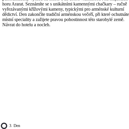
horu Ararat. Seznámíte se s unikátními kamennými chačkary – ručně
vyřezávanými křížovými kameny, typickými pro arménské kulturní
dědictví. Den zakončíte tradiční arménskou večeří, při které ochutnáte
místní speciality a zažijete pravou pohostinnost této starobylé země.
Návrat do hotelu a nocleh.
3. Den