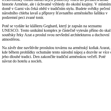
historie Arménie, ale i úchvatné výhledy do okolní krajiny. V místním
domě v Garni vás čeká oběd v tradičním stylu. Budete svědky pečení
národního chleba lavaš a přípravy šťavnatého arménského šašliku v
podzemní peci zvané tonir.
Poté se vydáte ke klášteru Geghard, který je zapsán na seznamu
UNESCO. Tento unikátní komplex je částečně vytesán přímo do skal
soutěsky řeky Azat a proslul svou nevšední architekturou a duchovní
atmosférou.
Na závěr dne navštívíte proslulou továrnu na arménský koňak Ararat,
kde během prohlídky ochutnáte tento národní nápoj a dozvíte se více 
jeho dlouhé tradici. Den zakončíte tradiční arménskou večeří. Poté
návrat do hotelu a nocleh.