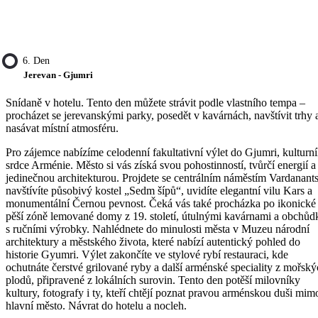
6. Den
Jerevan - Gjumri
Snídaně v hotelu. Tento den můžete strávit podle vlastního tempa –
procházet se jerevanskými parky, posedět v kavárnách, navštívit trhy 
nasávat místní atmosféru.
Pro zájemce nabízíme celodenní fakultativní výlet do Gjumri, kulturn
srdce Arménie. Město si vás získá svou pohostinností, tvůrčí energií a
jedinečnou architekturou. Projdete se centrálním náměstím Vardanants
navštívíte působivý kostel „Sedm šípů“, uvidíte elegantní vilu Kars a
monumentální Černou pevnost. Čeká vás také procházka po ikonické
pěší zóně lemované domy z 19. století, útulnými kavárnami a obchůd
s ručními výrobky. Nahlédnete do minulosti města v Muzeu národní
architektury a městského života, které nabízí autentický pohled do
historie Gyumri. Výlet zakončíte ve stylové rybí restauraci, kde
ochutnáte čerstvé grilované ryby a další arménské speciality z mořsk
plodů, připravené z lokálních surovin. Tento den potěší milovníky
kultury, fotografy i ty, kteří chtějí poznat pravou arménskou duši mim
hlavní město. Návrat do hotelu a nocleh.