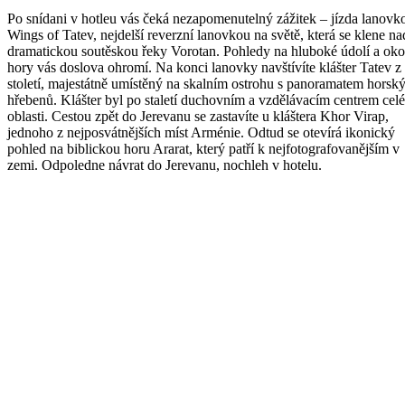
Po snídani v hotleu vás čeká nezapomenutelný zážitek – jízda lanovk
Wings of Tatev, nejdelší reverzní lanovkou na světě, která se klene na
dramatickou soutěskou řeky Vorotan. Pohledy na hluboké údolí a oko
hory vás doslova ohromí. Na konci lanovky navštívíte klášter Tatev z 
století, majestátně umístěný na skalním ostrohu s panoramatem horsk
hřebenů. Klášter byl po staletí duchovním a vzdělávacím centrem celé
oblasti. Cestou zpět do Jerevanu se zastavíte u kláštera Khor Virap,
jednoho z nejposvátnějších míst Arménie. Odtud se otevírá ikonický
pohled na biblickou horu Ararat, který patří k nejfotografovanějším v
zemi. Odpoledne návrat do Jerevanu, nochleh v hotelu.