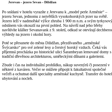
Jerevan – jezero Sevan – Dilidžan
Po snídani v hotelu vyrazíte z Jerevanu k „modré perle Arménie“ –
jezeru Sevan, jednomu z největších vysokohorských jezer na světě.
Jezero leží v nadmořské výšce zhruba 1 900 m n.m. a svým tyrkyso
odstínem vás okouzlí na první pohled. Na návrší nad jeho břehy
navštívíte klášter Sevanavank z 9. století, odkud se otevírají dechbero
výhledy na jezero i okolní hory.
Poté se přesunete do města Dilidžan, přezdívaného „arménské
Švýcarsko“ pro své zelené lesy a čerstvý horský vzduch. Čeká vás
příjemná procházka po historické ulici Šarambeyan lemované domy s
tradiční dřevěnou architekturou, uměleckými dílnami a galeriemi.
Zbude i čas na individuální prohlídku, nákup suvenýrů či posezení v
některé z kaváren. Večer se můžete připojit k fakultativní společné
večeři a ochutnat další speciality arménské kuchyně. Transfer do hotel
ubytování a nocleh.