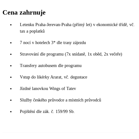
Cena zahrnuje
Letenku Praha-Jerevan-Praha (přímý let) v ekonomické třídě, vč.
tax a poplatků
7 nocí v hotelech 3* dle trasy zájezdu
Stravování dle programu (7x snídaně, 1x oběd, 2x večeře)
Transfery autobusem dle programu
Vstup do likérky Ararat, vč. degustace
Jízdné lanovkou Wings of Tatev
Služby českého průvodce a místních průvodců
Pojištění dle zák. č. 159/99 Sb.