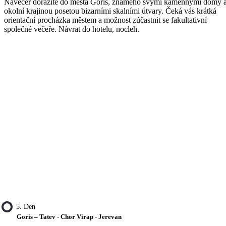
Navečer dorazíte do města Goris, známého svými kamennými domy 
okolní krajinou posetou bizarními skalními útvary. Čeká vás krátká
orientační procházka městem a možnost zúčastnit se fakultativní
společné večeře. Návrat do hotelu, nocleh.
5. Den
Goris – Tatev - Chor Virap - Jerevan