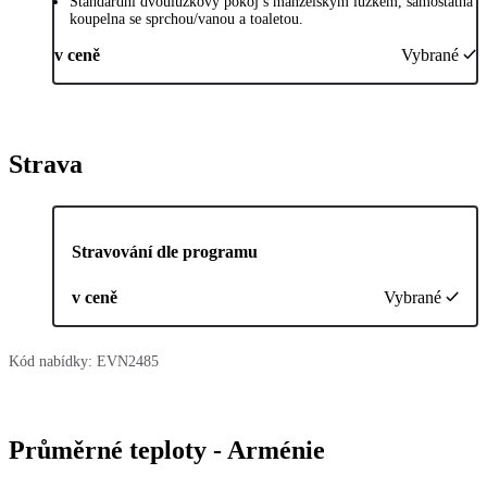
Standardní dvoulůžkový pokoj s manželským lůžkem, samostatná
koupelna se sprchou/vanou a toaletou.
v ceně
Vybrané
Strava
Stravování dle programu
v ceně
Vybrané
Kód nabídky:
EVN2485
Průměrné teploty - Arménie