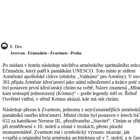
8. Den
Jerevan - Ečmiadzin - Zvartnots - Praha
Po snídani v hotelu následuje návštěva arménského spirituálního srdce
Ečmiadzin, který patří k památkám UNESCO. Toto místo je sídlem
Arménské apoštolské církve (obdoby „Vatikánu“ pro Armény). V roc
301 přijala Arménie křesťanství jako státní náboženství a krátce poté 
byl postaven první křesťanský chrám na světě. Název znamená „Míst
kam sestoupil jednorozený (Kristus)“ – podle legendy měl sv. Řehoř
Osvětitel vidění, v němž Kristus ukázal, kde má stát chrám.
Následuje přesun k Zvartnots, jednomu z nejvýznamnějších arménsk
památníků raného křesťanství. Místní chrám byl postaven v letech 64
652 za katolikose Nersese III., přezdívaného „Stavitel“. Chrám se zříti
při zemětřesení v 10. století a zůstal v troskách, přesto působí
monumentálně. Zvartnots má i symbolický význam: ukazuje, jak
vyspělá a originální byla arménská architektura už v 7. století, a je čas