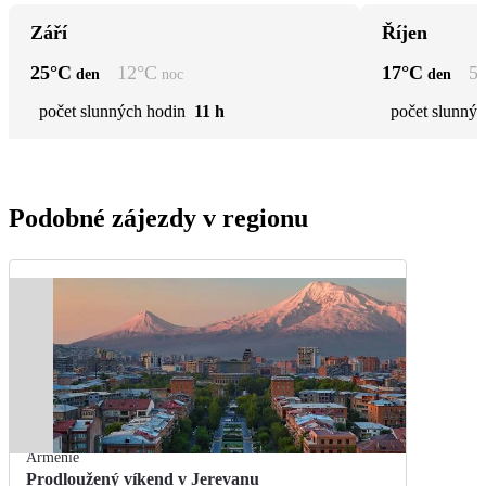
Září
Říjen
25
°C
12
°C
17
°C
5
den
noc
den
počet slunných hodin
11 h
počet slunnýc
Podobné zájezdy v regionu
Arménie
Prodloužený víkend v Jerevanu