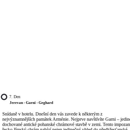
7. Den
Jerevan - Garni - Geghard
Snídaně v hotelu. Dnešní den vás zavede k některým z
nejvýznamnějších památek Arménie. Nejprve navštívíte Garni – jedin
dochované antické pohanské chrámové stavbě v zemi. Tento impozan
řecko-římský chrám nabízí nejen jedinečný vhled do předkřesťanské