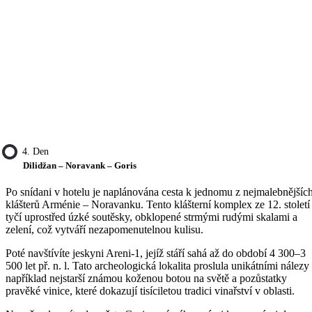
4. Den
Dilidžan – Noravank – Goris
Po snídani v hotelu je naplánována cesta k jednomu z nejmalebnějšíc
klášterů Arménie – Noravanku. Tento klášterní komplex ze 12. století
tyčí uprostřed úzké soutěsky, obklopené strmými rudými skalami a
zelení, což vytváří nezapomenutelnou kulisu.
Poté navštívíte jeskyni Areni-1, jejíž stáří sahá až do období 4 300–3
500 let př. n. l. Tato archeologická lokalita proslula unikátními nálezy
například nejstarší známou koženou botou na světě a pozůstatky
pravěké vinice, které dokazují tisíciletou tradici vinařství v oblasti.