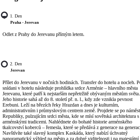
1. Den
Praha - Jerevan
Odlet z Prahy do Jerevanu přímým letem.
2. Den
Jerevan
Přílet do Jerevanu v nočních hodinách. Transfer do hotelu a nocleh. P
snídani v hotelu následuje prohlídka srdce Arménie – hlavního města
Jerevanu, které patří k nejstarším nepřetržitě obývaným městům světa.
Jeho historie sahá až do 8. století př. n. l., kdy zde vznikla pevnost
Erebuni. Leží na březích řeky Hrazdan a dnes je kulturním,
administrativním i průmyslovým centrem země. Projdete se po náměst
Republiky, pulzujícím srdci města, kde se mísí sovětská architektura s
arménskými tradicemi. Nahlédnete do bohaté historie arménského
tkalcovství koberců – řemesla, které se předává z generace na generac
Navštívíte také slavný komplex Kaskáda, který nabízí úchvatný
panoramatický výhled na město a za dobré viditelnosti i na majestátní