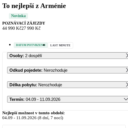
To nejlepší z Arménie
Novinka
POZNÁVACÍ ZÁJEZDY
44 990 Kč
27 990 Kč
DATUM POTVRZENO
LAST MINUTE
Osoby
:
2 dospělí
Odkud pojedete
:
Nerozhoduje
Délka pobytu
:
Nerozhoduje
Termín
:
04.09 - 11.09.2026
Září 2026
Nejlepší možnost v tomto období:
04.09
-
11.09.2026
(8 dní, 7 nocí)
PO
ÚT
ST
ČT
PÁ
SO
NE