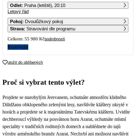
Odlet
:
Praha (letiště), 20:10
Letový řád
1
2
3
4
5
6
27 990
Pokoj
:
Dvoulůžkový pokoj
Strava
:
Stravování dle programu
7
8
9
10
11
12
13
Celkem:
55 980 Kč
podrobnosti
14
15
16
17
18
19
20
Rezervujte
21
22
23
24
25
26
27
uložit do oblíbených
28
29
30
Proč si vybrat tento výlet?
Projdete se starobylým Jerevanem, ochutnáte atmosféru klidného
Dilidžanu obklopeného zelenými lesy, navštívíte kláštery ukryté v
horách a projedete se k majestátnímu Tatevskému klášteru. Uvidíte
dechberoucí výhledy na posvátnou horu Ararat, ochutnáte místní
speciality v tradičních rodinných domech a nahlédnete do tajů
výroby arménského brandy Ararat. Nechybí ani možnost navštívit