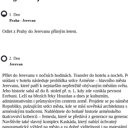
1. Den
Praha - Jerevan
Odlet z Prahy do Jerevanu přímým letem.
2. Den
Jerevan
Přílet do Jerevanu v nočních hodinách. Transfer do hotelu a nocleh. P
snídani v hotelu následuje prohlídka srdce Arménie – hlavního města
Jerevanu, které patří k nejstarším nepřetržitě obývaným městům světa.
Jeho historie sahá až do 8. století př. n. l., kdy zde vznikla pevnost
Erebuni. Leží na březích řeky Hrazdan a dnes je kulturním,
administrativním i průmyslovým centrem země. Projdete se po náměst
Republiky, pulzujícím srdci města, kde se mísí sovětská architektura s
arménskými tradicemi. Nahlédnete do bohaté historie arménského
tkalcovství koberců – řemesla, které se předává z generace na generac
Navštívíte také slavný komplex Kaskáda, který nabízí úchvatný
panoramatický výhled na město a za dobré viditelnosti i na majestátní