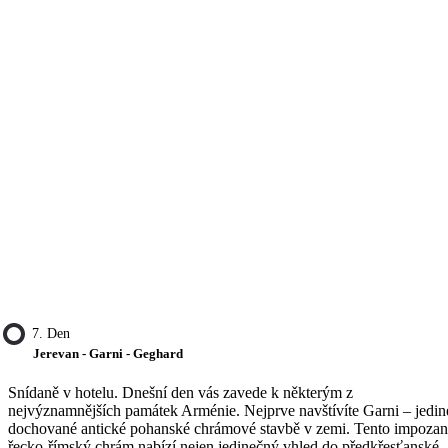
7. Den
Jerevan - Garni - Geghard
Snídaně v hotelu. Dnešní den vás zavede k některým z
nejvýznamnějších památek Arménie. Nejprve navštívíte Garni – jedin
dochované antické pohanské chrámové stavbě v zemi. Tento impozan
řecko-římský chrám nabízí nejen jedinečný vhled do předkřesťanské