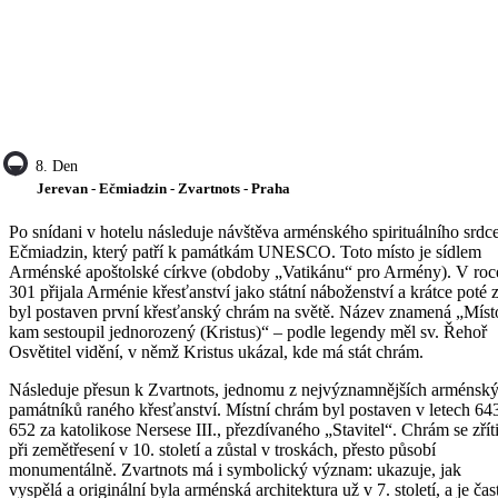
8. Den
Jerevan - Ečmiadzin - Zvartnots - Praha
Po snídani v hotelu následuje návštěva arménského spirituálního srdce
Ečmiadzin, který patří k památkám UNESCO. Toto místo je sídlem
Arménské apoštolské církve (obdoby „Vatikánu“ pro Armény). V roc
301 přijala Arménie křesťanství jako státní náboženství a krátce poté 
byl postaven první křesťanský chrám na světě. Název znamená „Míst
kam sestoupil jednorozený (Kristus)“ – podle legendy měl sv. Řehoř
Osvětitel vidění, v němž Kristus ukázal, kde má stát chrám.
Následuje přesun k Zvartnots, jednomu z nejvýznamnějších arménsk
památníků raného křesťanství. Místní chrám byl postaven v letech 64
652 za katolikose Nersese III., přezdívaného „Stavitel“. Chrám se zříti
při zemětřesení v 10. století a zůstal v troskách, přesto působí
monumentálně. Zvartnots má i symbolický význam: ukazuje, jak
vyspělá a originální byla arménská architektura už v 7. století, a je čas