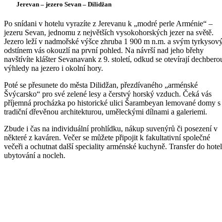
Jerevan – jezero Sevan – Dilidžan
Po snídani v hotelu vyrazíte z Jerevanu k „modré perle Arménie“ –
jezeru Sevan, jednomu z největších vysokohorských jezer na světě.
Jezero leží v nadmořské výšce zhruba 1 900 m n.m. a svým tyrkyso
odstínem vás okouzlí na první pohled. Na návrší nad jeho břehy
navštívíte klášter Sevanavank z 9. století, odkud se otevírají dechbero
výhledy na jezero i okolní hory.
Poté se přesunete do města Dilidžan, přezdívaného „arménské
Švýcarsko“ pro své zelené lesy a čerstvý horský vzduch. Čeká vás
příjemná procházka po historické ulici Šarambeyan lemované domy s
tradiční dřevěnou architekturou, uměleckými dílnami a galeriemi.
Zbude i čas na individuální prohlídku, nákup suvenýrů či posezení v
některé z kaváren. Večer se můžete připojit k fakultativní společné
večeři a ochutnat další speciality arménské kuchyně. Transfer do hotel
ubytování a nocleh.