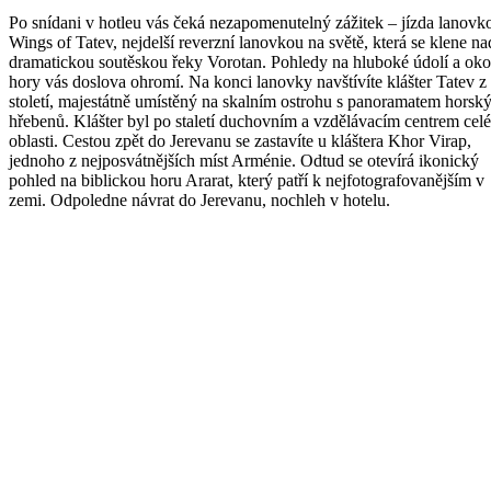
Po snídani v hotleu vás čeká nezapomenutelný zážitek – jízda lanovk
Wings of Tatev, nejdelší reverzní lanovkou na světě, která se klene na
dramatickou soutěskou řeky Vorotan. Pohledy na hluboké údolí a oko
hory vás doslova ohromí. Na konci lanovky navštívíte klášter Tatev z 
století, majestátně umístěný na skalním ostrohu s panoramatem horsk
hřebenů. Klášter byl po staletí duchovním a vzdělávacím centrem celé
oblasti. Cestou zpět do Jerevanu se zastavíte u kláštera Khor Virap,
jednoho z nejposvátnějších míst Arménie. Odtud se otevírá ikonický
pohled na biblickou horu Ararat, který patří k nejfotografovanějším v
zemi. Odpoledne návrat do Jerevanu, nochleh v hotelu.