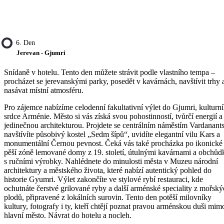
6. Den
Jerevan - Gjumri
Snídaně v hotelu. Tento den můžete strávit podle vlastního tempa –
procházet se jerevanskými parky, posedět v kavárnách, navštívit trhy 
nasávat místní atmosféru.
Pro zájemce nabízíme celodenní fakultativní výlet do Gjumri, kulturn
srdce Arménie. Město si vás získá svou pohostinností, tvůrčí energií a
jedinečnou architekturou. Projdete se centrálním náměstím Vardanants
navštívíte působivý kostel „Sedm šípů“, uvidíte elegantní vilu Kars a
monumentální Černou pevnost. Čeká vás také procházka po ikonické
pěší zóně lemované domy z 19. století, útulnými kavárnami a obchůd
s ručními výrobky. Nahlédnete do minulosti města v Muzeu národní
architektury a městského života, které nabízí autentický pohled do
historie Gyumri. Výlet zakončíte ve stylové rybí restauraci, kde
ochutnáte čerstvé grilované ryby a další arménské speciality z mořsk
plodů, připravené z lokálních surovin. Tento den potěší milovníky
kultury, fotografy i ty, kteří chtějí poznat pravou arménskou duši mim
hlavní město. Návrat do hotelu a nocleh.