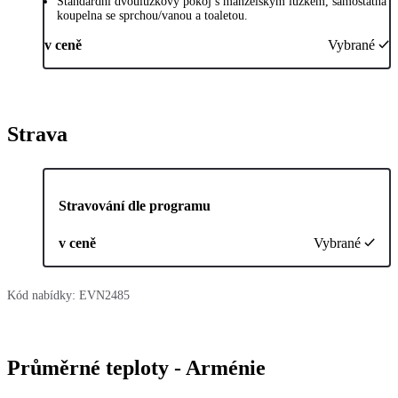
Standardní dvoulůžkový pokoj s manželským lůžkem, samostatná
koupelna se sprchou/vanou a toaletou.
v ceně
Vybrané
Strava
Stravování dle programu
v ceně
Vybrané
Kód nabídky:
EVN2485
Průměrné teploty - Arménie