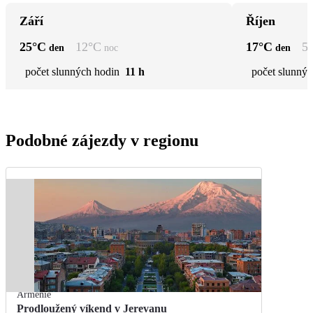
Září
Říjen
25
°C
12
°C
17
°C
5
den
noc
den
počet slunných hodin
11 h
počet slunnýc
Podobné zájezdy v regionu
Arménie
Prodloužený víkend v Jerevanu