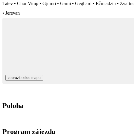
Tatev • Chor Virap • Gjumri • Garni • Geghard • Ečmiadzin • Zvartno
• Jerevan
zobrazit celou mapu
Poloha
Program zájezdu