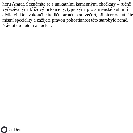
horu Ararat. Seznámíte se s unikátními kamennými chačkary – ručně
vyřezávanými křížovými kameny, typickými pro arménské kulturní
dědictví. Den zakončíte tradiční arménskou večeří, při které ochutnáte
místní speciality a zažijete pravou pohostinnost této starobylé země.
Návrat do hotelu a nocleh.
3. Den