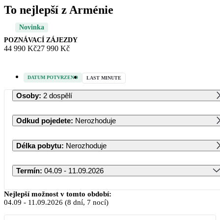
To nejlepší z Arménie
Novinka
POZNÁVACÍ ZÁJEZDY
44 990 Kč
27 990 Kč
DATUM POTVRZENO
LAST MINUTE
Osoby
:
2 dospělí
Odkud pojedete
:
Nerozhoduje
Délka pobytu
:
Nerozhoduje
Termín
:
04.09 - 11.09.2026
Září 2026
Nejlepší možnost v tomto období:
04.09
-
11.09.2026
(8 dní, 7 nocí)
PO
ÚT
ST
ČT
PÁ
SO
NE