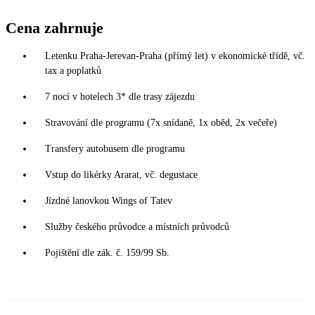
Cena zahrnuje
Letenku Praha-Jerevan-Praha (přímý let) v ekonomické třídě, vč.
tax a poplatků
7 nocí v hotelech 3* dle trasy zájezdu
Stravování dle programu (7x snídaně, 1x oběd, 2x večeře)
Transfery autobusem dle programu
Vstup do likérky Ararat, vč. degustace
Jízdné lanovkou Wings of Tatev
Služby českého průvodce a místních průvodců
Pojištění dle zák. č. 159/99 Sb.