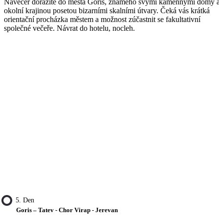
Navečer dorazíte do města Goris, známého svými kamennými domy 
okolní krajinou posetou bizarními skalními útvary. Čeká vás krátká
orientační procházka městem a možnost zúčastnit se fakultativní
společné večeře. Návrat do hotelu, nocleh.
5. Den
Goris – Tatev - Chor Virap - Jerevan