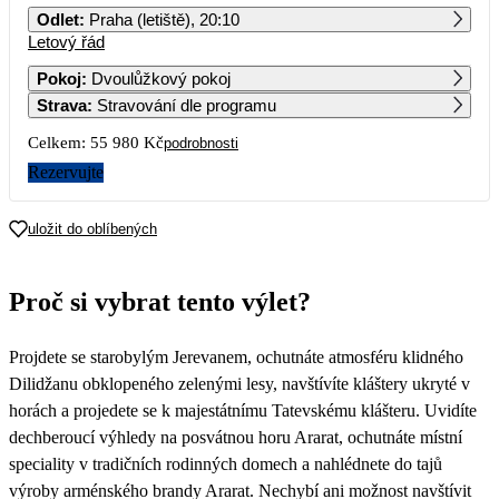
Odlet
:
Praha (letiště), 20:10
Letový řád
1
2
3
4
5
6
27 990
Pokoj
:
Dvoulůžkový pokoj
Strava
:
Stravování dle programu
7
8
9
10
11
12
13
Celkem:
55 980 Kč
podrobnosti
14
15
16
17
18
19
20
Rezervujte
21
22
23
24
25
26
27
uložit do oblíbených
28
29
30
Proč si vybrat tento výlet?
Projdete se starobylým Jerevanem, ochutnáte atmosféru klidného
Dilidžanu obklopeného zelenými lesy, navštívíte kláštery ukryté v
horách a projedete se k majestátnímu Tatevskému klášteru. Uvidíte
dechberoucí výhledy na posvátnou horu Ararat, ochutnáte místní
speciality v tradičních rodinných domech a nahlédnete do tajů
výroby arménského brandy Ararat. Nechybí ani možnost navštívit