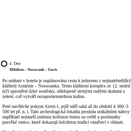
4. Den
Dilidžan – Noravank – Goris
Po snídani v hotelu je naplánována cesta k jednomu z nejmalebnějšíc
klášterů Arménie – Noravanku. Tento klášterní komplex ze 12. století
tyčí uprostřed úzké soutěsky, obklopené strmými rudými skalami a
zelení, což vytváří nezapomenutelnou kulisu.
Poté navštívíte jeskyni Areni-1, jejíž stáří sahá až do období 4 300–3
500 let př. n. l. Tato archeologická lokalita proslula unikátními nálezy
například nejstarší známou koženou botou na světě a pozůstatky
pravěké vinice, které dokazují tisíciletou tradici vinařství v oblasti.