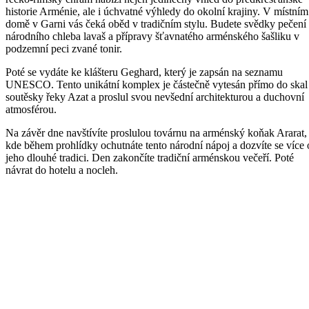
historie Arménie, ale i úchvatné výhledy do okolní krajiny. V místním
domě v Garni vás čeká oběd v tradičním stylu. Budete svědky pečení
národního chleba lavaš a přípravy šťavnatého arménského šašliku v
podzemní peci zvané tonir.
Poté se vydáte ke klášteru Geghard, který je zapsán na seznamu
UNESCO. Tento unikátní komplex je částečně vytesán přímo do skal
soutěsky řeky Azat a proslul svou nevšední architekturou a duchovní
atmosférou.
Na závěr dne navštívíte proslulou továrnu na arménský koňak Ararat,
kde během prohlídky ochutnáte tento národní nápoj a dozvíte se více 
jeho dlouhé tradici. Den zakončíte tradiční arménskou večeří. Poté
návrat do hotelu a nocleh.