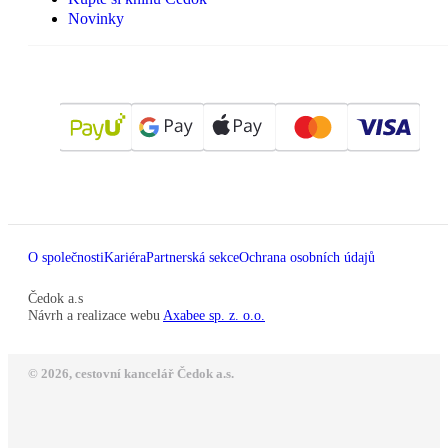
Novinky
O společnosti
Kariéra
Partnerská sekce
Ochrana osobních údajů
Čedok a.s
Návrh a realizace webu
Axabee sp. z. o.o.
© 2026, cestovní kancelář Čedok a.s.