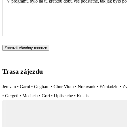
V programu bylo na tu krátkou dobu vše podstatné, tak jak bylo pop
Zobrazit všechny recenze
Trasa zájezdu
Jerevan • Garni • Geghard • Chor Virap • Noravank • Ečmiadzin • Zva
• Gergeti • Mccheta • Gori • Uplisciche • Kutaisi