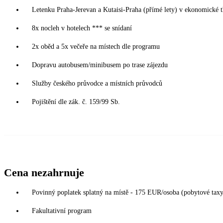
Letenku Praha-Jerevan a Kutaisi-Praha (přímé lety) v ekonomické tř
8x nocleh v hotelech *** se snídaní
2x oběd a 5x večeře na místech dle programu
Dopravu autobusem/minibusem po trase zájezdu
Služby českého průvodce a místních průvodců
Pojištění dle zák. č. 159/99 Sb.
Cena nezahrnuje
Povinný poplatek splatný na místě - 175 EUR/osoba (pobytové taxy, 
Fakultativní program