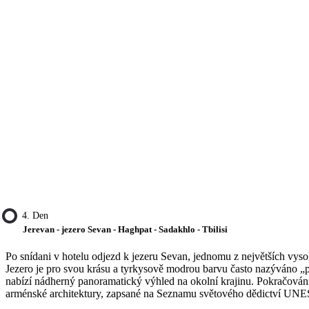
4. Den
Jerevan - jezero Sevan - Haghpat - Sadakhlo - Tbilisi
Po snídani v hotelu odjezd k jezeru Sevan, jednomu z největších vyso
Jezero je pro svou krásu a tyrkysově modrou barvu často nazýváno „pe
nabízí nádherný panoramatický výhled na okolní krajinu. Pokračování
arménské architektury, zapsané na Seznamu světového dědictví UN