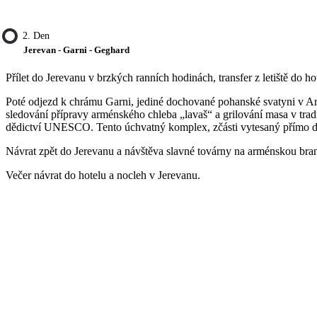
2. Den
Jerevan - Garni - Geghard
Přílet do Jerevanu v brzkých ranních hodinách, transfer z letiště do h
Poté odjezd k chrámu Garni, jediné dochované pohanské svatyni v Armé
sledování přípravy arménského chleba „lavaš“ a grilování masa v tra
dědictví UNESCO. Tento úchvatný komplex, zčásti vytesaný přímo do 
Návrat zpět do Jerevanu a návštěva slavné továrny na arménskou bran
Večer návrat do hotelu a nocleh v Jerevanu.