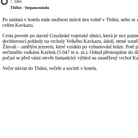
7. Den
Tbilisi - Stepancminda
Po snídani v hotelu máte možnost strávit den volně v Tbilisi, nebo s
celém Kavkazu.
Cesta povede po slavné Gruzínské vojenské silnici, která je sice pojm
dechberoucí pohledy na vrcholy Velkého Kavkazu, údolí, strmé soutěs
Žinvali – umělým jezerem, které vzniklo po vybudování hráze. Poté 
nečinného vulkánu Kazbek (5 047 m n. m.). Odtud přestoupíme do dží
počasí se před vámi otevře fantastický výhled na zasněžený vrchol Ka
Večer návrat do Tbilisi, večeře a nocleh v hotelu.