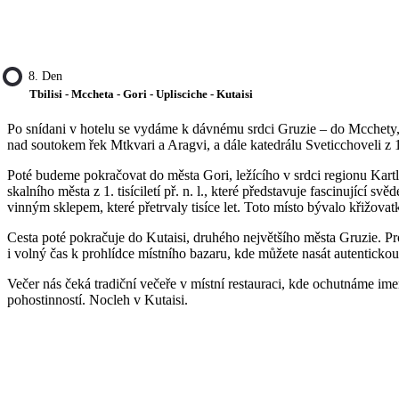
8. Den
Tbilisi - Mccheta - Gori - Uplisciche - Kutaisi
Po snídani v hotelu se vydáme k dávnému srdci Gruzie – do Mcchety, n
nad soutokem řek Mtkvari a Aragvi, a dále katedrálu Sveticchoveli 
Poté budeme pokračovat do města Gori, ležícího v srdci regionu Kart
skalního města z 1. tisíciletí př. n. l., které představuje fascinující
vinným sklepem, které přetrvaly tisíce let. Toto místo bývalo křižo
Cesta poté pokračuje do Kutaisi, druhého největšího města Gruzie. 
i volný čas k prohlídce místního bazaru, kde můžete nasát autentick
Večer nás čeká tradiční večeře v místní restauraci, kde ochutnáme ime
pohostinností. Nocleh v Kutaisi.