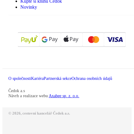
Kupte si knihu Čedok
Novinky
O společnosti
Kariéra
Partnerská sekce
Ochrana osobních údajů
Čedok a.s
Návrh a realizace webu
Axabee sp. z. o.o.
© 2026, cestovní kancelář Čedok a.s.