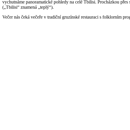
vychutnáme panoramatické pohledy na celé Tbilisi. Procházkou přes sta
(„Tbilisi“ znamená „teplý“).
Večer nás čeká večeře v tradiční gruzínské restauraci s folklorním pr