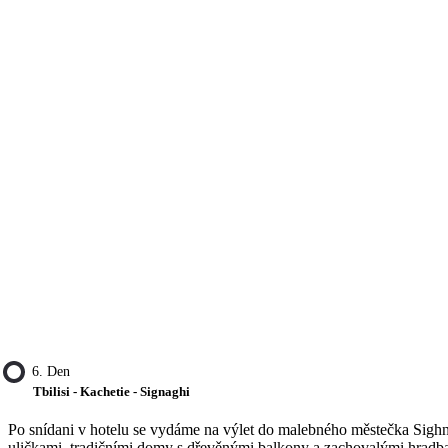
6. Den
Tbilisi - Kachetie - Signaghi
Po snídani v hotelu se vydáme na výlet do malebného městečka Sighna
uličkami, tradičními domy s dřevěnými balkony a zachovalými hradbami