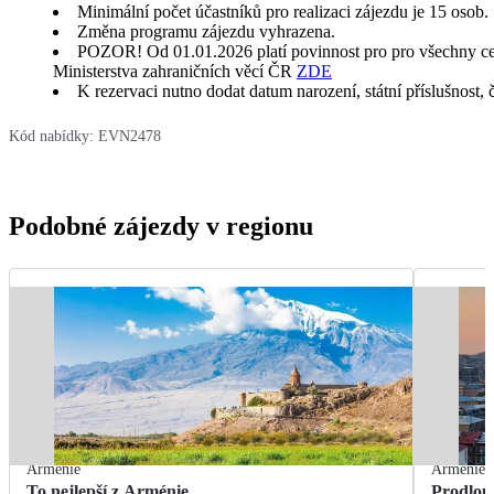
Minimální počet účastníků pro realizaci zájezdu je 15 osob.
Změna programu zájezdu vyhrazena.
POZOR! Od 01.01.2026 platí povinnost pro pro všechny cestu
Ministerstva zahraničních věcí ČR
ZDE
K rezervaci nutno dodat datum narození, státní příslušnost, 
Kód nabídky:
EVN2478
Podobné zájezdy v regionu
Arménie
Arménie
To nejlepší z Arménie
Prodlou