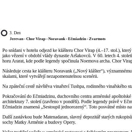
3. Den
Jerevan - Chor Virap - Noravank - Ečmiadzin - Zvartnots
Po snídani v hotelu odjezd ke klášteru Chor Virap (4.–17. stol.), kte
jako vězení v období vlády dynastie Aršakovců. V 60. letech 4. stole
horu Ararat, kde podle legendy spočinula Noemova archa. Chor Virap 
Následuje cesta ke klášteru Noravank („Nový klášter“), významnému
skalami, které vytvářejí nezapomenutelnou scenérii.
Na zpáteční cestě návštěva vinařství Tushpa, rodinného vinařského st
Pokračování do Ečmiadzinu, duchovního centra arménské apoštolské 
architektury 7. století (zavřeno v pondělí). Podle legendy právě v Eč
Ečmiadzin znamená „Sestoupil jednorozený“. Toto posvátné místo navšt
Další zastávkou bude Matenadaran, slavný depozitář starých rukopis
sochy Matky Arménie a budovy Opery.