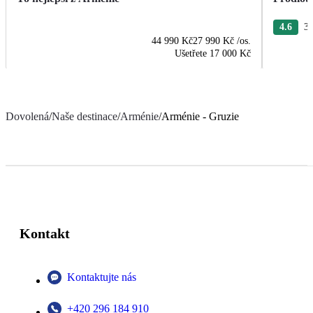
4.6
3 
44 990 Kč
27 990 Kč
/os.
Ušetřete
17 000 Kč
Dovolená
/
Naše destinace
/
Arménie
/
Arménie - Gruzie
Kontakt
Kontaktujte nás
+420 296 184 910