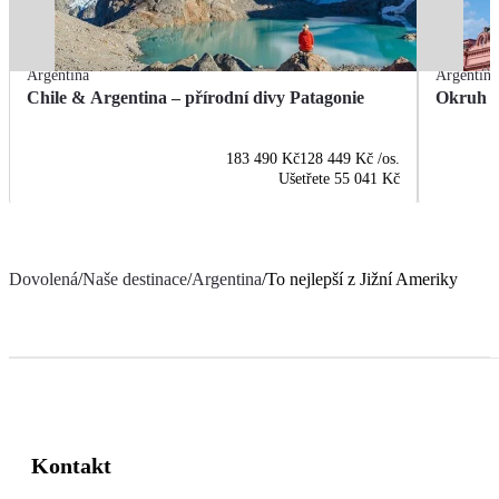
Argentina
Argentina
Chile & Argentina – přírodní divy Patagonie
Okruh A
183 490 Kč
128 449 Kč
/os.
Ušetřete
55 041 Kč
Dovolená
/
Naše destinace
/
Argentina
/
To nejlepší z Jižní Ameriky
Kontakt