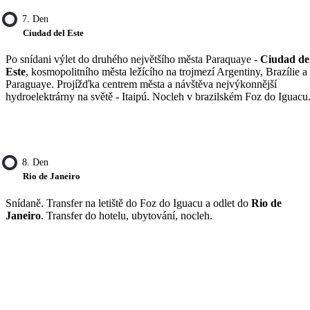
7. Den
Ciudad del Este
Po snídani výlet do druhého největšího města Paraquaye -
Ciudad de
Este
, kosmopolitního města ležícího na trojmezí Argentiny, Brazílie a
Paraguaye. Projížďka centrem města a návštěva nejvýkonnější
hydroelektrárny na světě - Itaipú. Nocleh v brazilském Foz do Iguacu
8. Den
Rio de Janeiro
Snídaně. Transfer na letiště do Foz do Iguacu a odlet do
Rio de
Janeiro
. Transfer do hotelu, ubytování, nocleh.