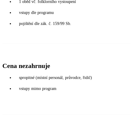
1 oběd vč. folklorního vystoupení
vstupy dle programu
pojištění dle zák. č. 159/99 Sb.
Cena nezahrnuje
spropitné (místní personál, průvodce, řidič)
vstupy mimo program