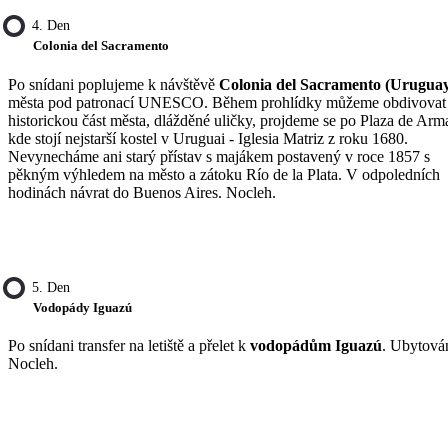
4. Den
Colonia del Sacramento
Po snídani poplujeme k návštěvě
Colonia del Sacramento (Urugua
města pod patronací UNESCO. Během prohlídky můžeme obdivovat
historickou část města, dlážděné uličky, projdeme se po Plaza de Arm
kde stojí nejstarší kostel v Uruguai - Iglesia Matriz z roku 1680.
Nevynecháme ani starý přístav s majákem postavený v roce 1857 s
pěkným výhledem na město a zátoku Río de la Plata. V odpoledních
hodinách návrat do Buenos Aires. Nocleh.
5. Den
Vodopády Iguazú
Po snídani transfer na letiště a přelet k
vodopádům Iguazú
. Ubytován
Nocleh.