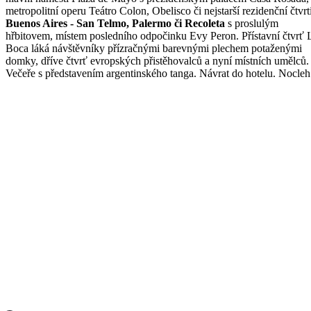
metropolitní operu Teátro Colon, Obelisco či nejstarší rezidenční čtvrt
Buenos Aires - San Telmo, Palermo či Recoleta
s proslulým
hřbitovem, místem posledního odpočinku Evy Peron. Přístavní čtvrť 
Boca láká návštěvníky přízračnými barevnými plechem potaženými
domky, dříve čtvrť evropských přistěhovalců a nyní místních umělců.
Večeře s představením argentinského tanga. Návrat do hotelu. Nocleh