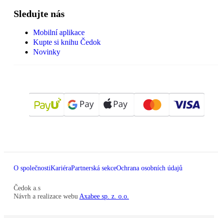
Sledujte nás
Mobilní aplikace
Kupte si knihu Čedok
Novinky
O společnosti
Kariéra
Partnerská sekce
Ochrana osobních údajů
Čedok a.s
Návrh a realizace webu
Axabee sp. z. o.o.