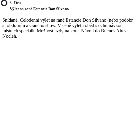
3. Den
Výlet na ranč Estancie Don Silvano
Snídaně. Celodenní výlet na ranč Estancie Don Silvano (nebo podob
s folklorním a Gaucho show. V ceně výletu oběd s ochutnávkou
místních specialit. Možnost jízdy na koni. Návrat do Buenos Aires.
Nocleh.