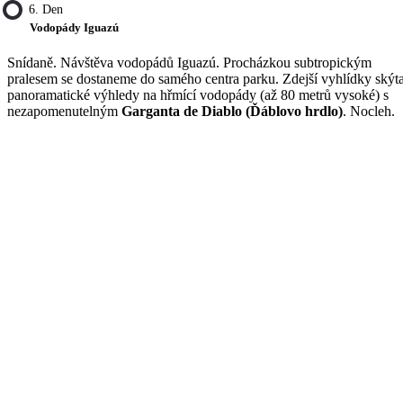
6. Den
Vodopády Iguazú
Snídaně. Návštěva vodopádů Iguazú. Procházkou subtropickým
pralesem se dostaneme do samého centra parku. Zdejší vyhlídky skýta
panoramatické výhledy na hřmící vodopády (až 80 metrů vysoké) s
nezapomenutelným
Garganta de Diablo (Ďáblovo hrdlo)
. Nocleh.