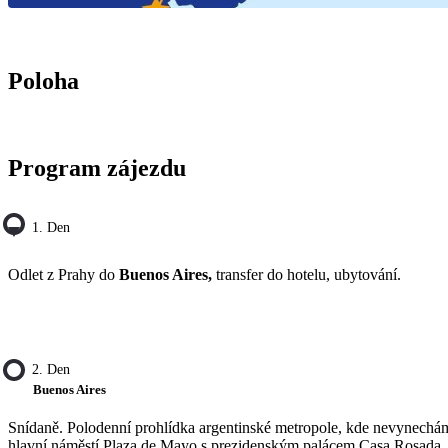
Poloha
Program zájezdu
1. Den
Odlet z Prahy do
Buenos Aires,
transfer do hotelu, ubytování.
2. Den
Buenos Aires
Snídaně. Polodenní prohlídka argentinské metropole, kde nevynechá
hlavní náměstí Plaza de Mayo s prezidenským palácem Casa Rosada,