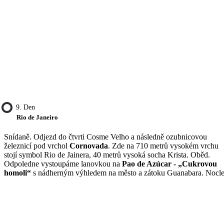
9. Den
Rio de Janeiro
Snídaně. Odjezd do čtvrti Cosme Velho a následně ozubnicovou
železnicí pod vrchol
Cornovada
. Zde na 710 metrů vysokém vrchu
stojí symbol Rio de Jainera, 40 metrů vysoká socha Krista. Oběd.
Odpoledne vystoupáme lanovkou na
Pao de Azúcar - „Cukrovou
homoli“
s nádherným výhledem na město a zátoku Guanabara. Nocle