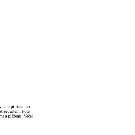
vného přístavního
street artem. Poté
mi a plážemi. Večer