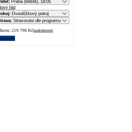
dlet
:
Praha (letiště), 18:05
tový řád
okoj
:
Dvoulůžkový pokoj
trava
:
Stravování dle programu
lkem:
219 798 Kč
podrobnosti
zervujte