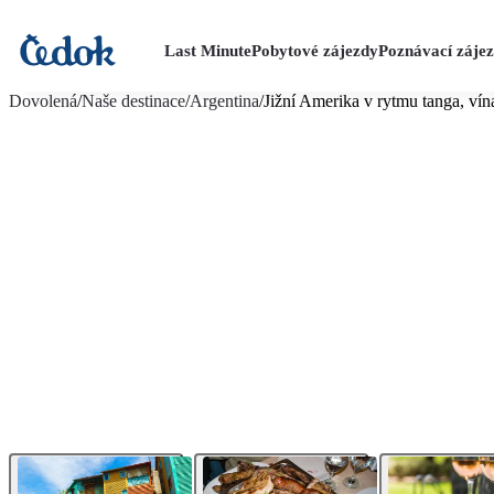
Last Minute
Pobytové zájezdy
Poznávací záje
více fotografií (15)
Dovolená
/
Naše destinace
/
Argentina
/
Jižní Amerika v rytmu tanga, ví