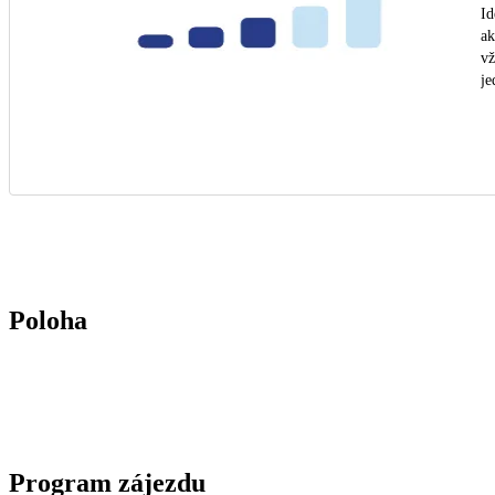
Id
ak
vž
je
Poloha
Program zájezdu