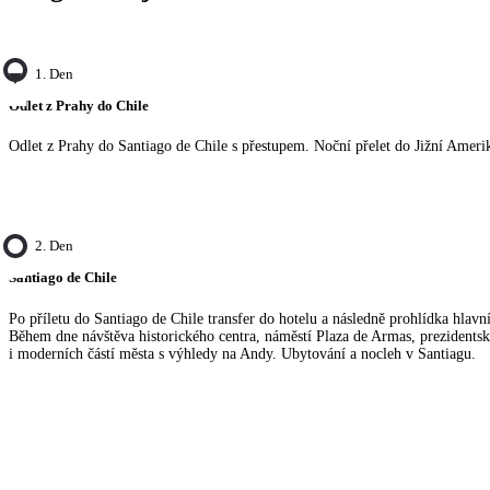
1. Den
Odlet z Prahy do Chile
Odlet z Prahy do Santiago de Chile s přestupem. Noční přelet do Jižní Ameri
2. Den
Santiago de Chile
Po příletu do Santiago de Chile transfer do hotelu a následně prohlídka hlavn
Během dne návštěva historického centra, náměstí Plaza de Armas, prezident
i moderních částí města s výhledy na Andy. Ubytování a nocleh v Santiagu.