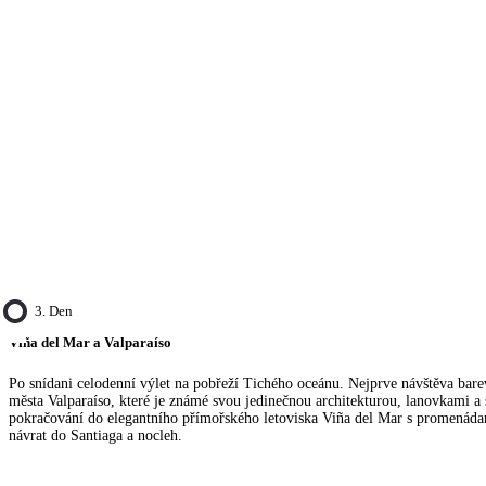
3. Den
Viña del Mar a Valparaíso
Po snídani celodenní výlet na pobřeží Tichého oceánu. Nejprve návštěva bare
města Valparaíso, které je známé svou jedinečnou architekturou, lanovkami a 
pokračování do elegantního přímořského letoviska Viña del Mar s promenáda
návrat do Santiaga a nocleh.