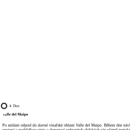
4. Den
Valle del Maipo
Po snídani odjezd do slavné vinařské oblasti Valle del Maipo. Během dne návš
spojená s prohlídkou vinic a degustací vybraných chilských vín včetně typic