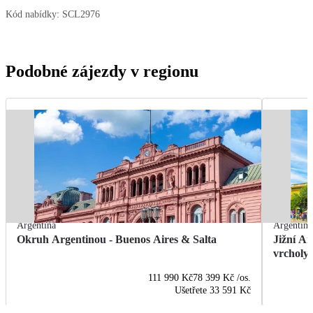
Kód nabídky:
SCL2976
Podobné zájezdy v regionu
Argentina
Argentina
Okruh Argentinou - Buenos Aires & Salta
Jižní A
vrcholy
111 990 Kč
78 399 Kč
/os.
Ušetřete
33 591 Kč