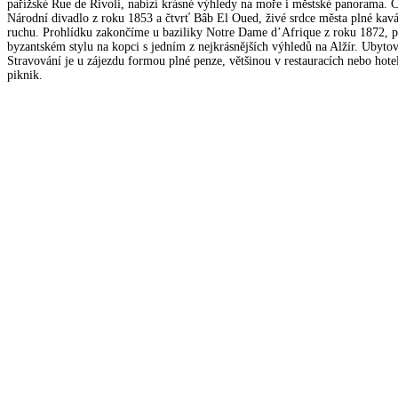
pařížské Rue de Rivoli, nabízí krásné výhledy na moře i městské panorama. 
Národní divadlo z roku 1853 a čtvrť Bâb El Oued, živé srdce města plné kavá
ruchu. Prohlídku zakončíme u baziliky Notre Dame d’Afrique z roku 1872, 
byzantském stylu na kopci s jedním z nejkrásnějších výhledů na Alžír. Ubytov
Stravování je u zájezdu formou plné penze, většinou v restauracích nebo hote
piknik.