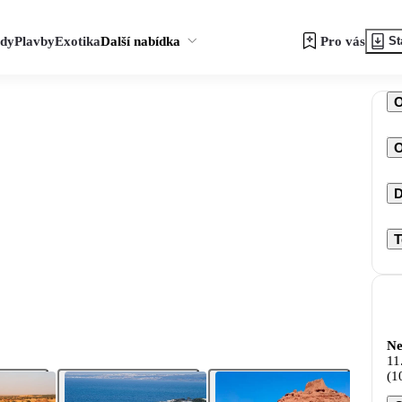
zdy
Plavby
Exotika
Další nabídka
Pro vás
St
O
D
T
Ne
11
(1