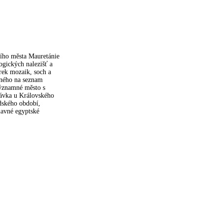
ního města Mauretánie
ogických nalezišť a
rek mozaik, soch a
aného na seznam
ýznamné město s
ávka u Královského
dského období,
lavné egyptské