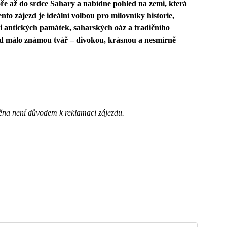
e až do srdce Sahary a nabídne pohled na zemi, která
o zájezd je ideální volbou pro milovníky historie,
i antických památek, saharských oáz a tradičního
ud málo známou tvář – divokou, krásnou a nesmírně
ěna není důvodem k reklamaci zájezdu.