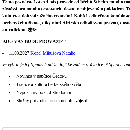
Tento poznávací zájezd nás provede od břehů Středozemního moř
zůstává pro mnoho cestovatelů dosud neobjeveným pokladem. Tent
kultury a dobrodružného cestování. Nabízí jedinečnou kombinac
berberského života, díky nimž Alžírsko odhalí svou pravou, dos
autentickou. 🌍✨
KDO VÁS BUDE PROVÁZET
11.03.2027
Kozel Mikušová Natálie
Ve vybraných případech může dojít ke změně průvodce. Případná zm
Novinka v nabídce Čedoku
Tradice a kultura berberského světa
Nepoznaný poklad Středomoří
Služby průvodce po celou dobu zájezdu