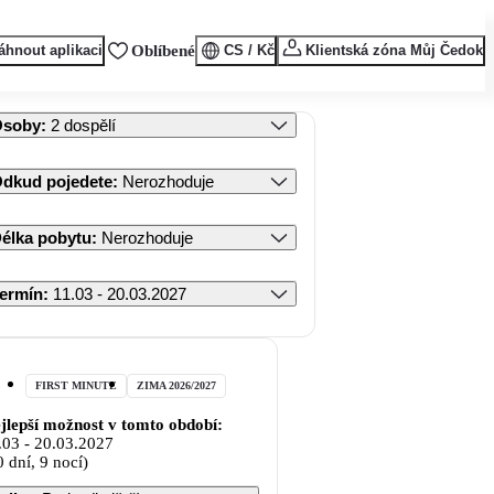
áhnout aplikaci
Oblíbené
CS / Kč
Klientská zóna Můj Čedok
Osoby
:
2 dospělí
dkud pojedete
:
Nerozhoduje
élka pobytu
:
Nerozhoduje
ermín
:
11.03 - 20.03.2027
FIRST MINUTE
ZIMA 2026/2027
jlepší možnost v tomto období:
.03
-
20.03.2027
0 dní, 9 nocí)