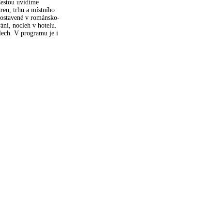
Cestou uvidíme
ren, trhů a místního
postavené v románsko-
ání, nocleh v hotelu.
lech. V programu je i