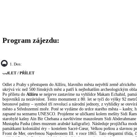
Program zájezdu:
1. Den:
ODLET / PŘÍLET
Odlet z Prahy s přestupem do Alžíru, hlavního města největší země afrického 
ukrývá víc než 500 římských měst a patří k nejbohatším archeologickým obla
Po příletu do
Alžíru
se nejprve zastavíme na vyhlídce Makam Echahid, pamá
bojovníků za nezávislost. Tento monument z 80. let se tyčí do výšky 92 metrů a
betonové palmy – symbol tří revolucí a národní jednoty, z vyhlídky se oteví
město a Středozemní moře. Poté se vydáme do srdce starého města – kasby, h
zapsané na seznamu UNESCO. Projdeme se uličkami kolem mešity Sidi Ramda
starobylé kašny Aïn Bir Chebana a navštívíme mauzoleum Sidi Abderahmane i
Mustapha Pasha (dnes muzeum arabské kaligrafie). Následuje projížďka mod
památkami koloniální éry – kostelem Sacré-Cœur, Velkou poštou a slavnou 
Front de Mer, otevřenou Napoleonem III. v roce 1865. Tato elegantní třída, č