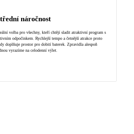
třední náročnost
eální volba pro všechny, kteří chtějí sladit atraktivní program s
tivním odpočinkem. Rychlejší tempo a četnější atrakce proto
dy doplňuje prostor pro dobití baterek. Zpravidla alespoň
dnou vyrazíme na celodenní výlet.