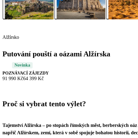
Alžírsko
Putování pouští a oázami Alžírska
Novinka
POZNÁVACÍ ZÁJEZDY
91 990 Kč
64 399 Kč
Proč si vybrat tento výlet?
Tajemství Alžírska – po stopách římských měst, berberských oáz
napříč Alžírskem, zemí, která v sobě spojuje bohatou historii, de