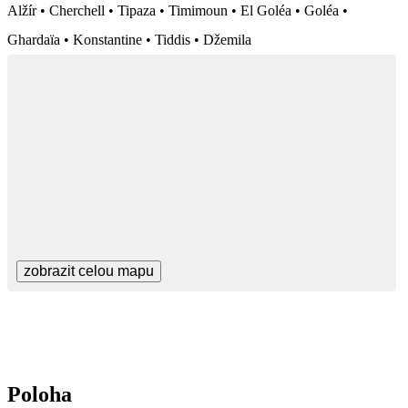
Alžír • Cherchell • Tipaza • Timimoun • El Goléa • Goléa •
Ghardaïa • Konstantine • Tiddis • Džemila
zobrazit celou mapu
Poloha