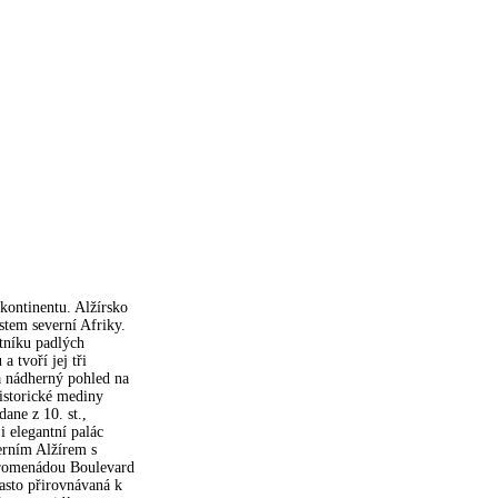
kontinentu. Alžírsko
stem severní Afriky.
tníku padlých
 tvoří jej tři
rá nádherný pohled na
istorické mediny
ne z 10. st.,
 elegantní palác
erním Alžírem s
promenádou Boulevard
asto přirovnávaná k