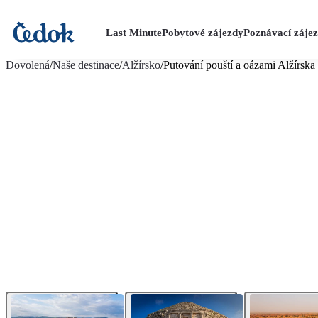
Last Minute
Pobytové zájezdy
Poznávací záje
více fotografií (15)
Dovolená
/
Naše destinace
/
Alžírsko
/
Putování pouští a oázami Alžírska