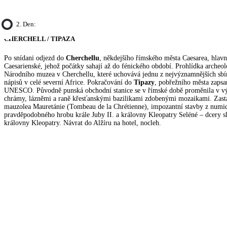
2. Den:
CHERCHELL / TIPAZA
Po snídani odjezd do
Cherchellu
, někdejšího římského města Caesarea, hlav
Caesarienské, jehož počátky sahají až do fénického období. Prohlídka archeol
Národního muzea v Cherchellu, které uchovává jednu z nejvýznamnějších sbí
nápisů v celé severní Africe. Pokračování do
Tipazy
, pobřežního města zaps
UNESCO. Původně punská obchodní stanice se v římské době proměnila v v
chrámy, lázněmi a raně křesťanskými bazilikami zdobenými mozaikami. Zast
mauzolea Mauretánie (Tombeau de la Chrétienne), impozantní stavby z numi
pravděpodobného hrobu krále Juby II. a královny Kleopatry Seléné – dcery s
královny Kleopatry. Návrat do Alžíru na hotel, nocleh.