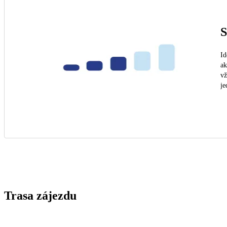
S
Id
ak
vž
je
Trasa zájezdu