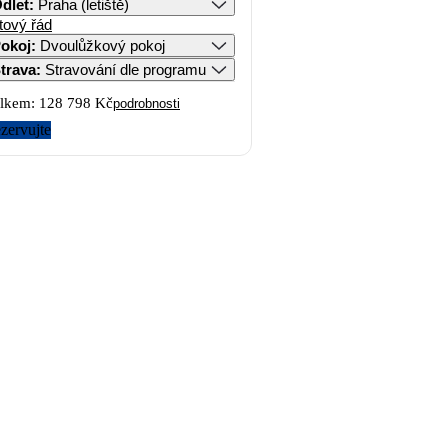
dlet
:
Praha (letiště)
tový řád
okoj
:
Dvoulůžkový pokoj
trava
:
Stravování dle programu
lkem:
128 798 Kč
podrobnosti
zervujte