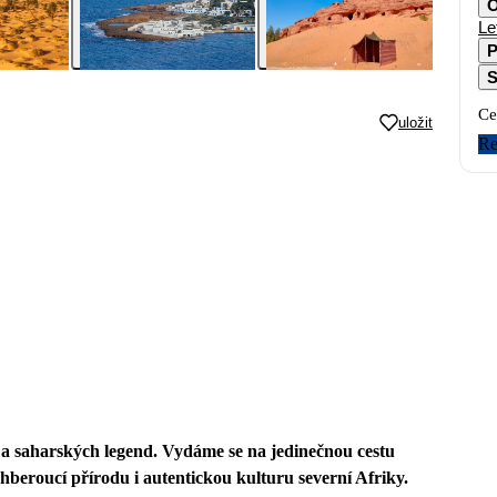
O
Le
P
S
Ce
uložit
Re
 a saharských legend. Vydáme se na jedinečnou cestu
chberoucí přírodu i autentickou kulturu severní Afriky.