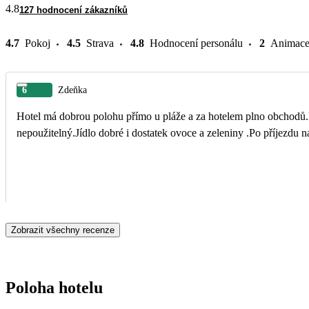
4.8
127 hodnocení zákazníků
4.7
Pokoj
4.5
Strava
4.8
Hodnocení personálu
2
Animac
6
Zdeňka
Hotel má dobrou polohu přímo u pláže a za hotelem plno obchodů.P
nepoužitelný.Jídlo dobré i dostatek ovoce a zeleniny .Po příjezdu na
Zobrazit všechny recenze
Poloha hotelu