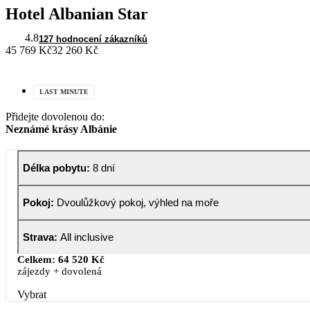
Hotel Albanian Star
4.8
127 hodnocení zákazníků
45 769 Kč
32 260 Kč
LAST MINUTE
Přidejte dovolenou do:
Neznámé krásy Albánie
Délka pobytu
:
8 dní
Pokoj
:
Dvoulůžkový pokoj, výhled na moře
Strava
:
All inclusive
Celkem:
64 520 Kč
zájezdy + dovolená
Vybrat