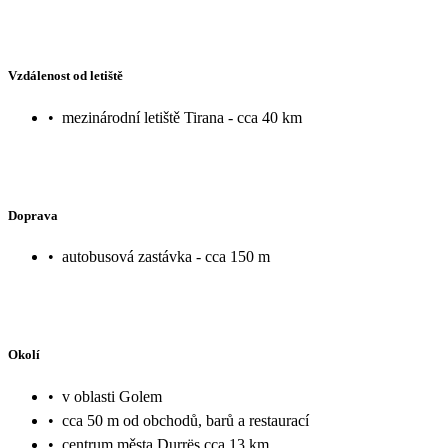
Vzdálenost od letiště
•
mezinárodní letiště Tirana - cca 40 km
Doprava
•
autobusová zastávka - cca 150 m
Okolí
•
v oblasti Golem
•
cca 50 m od obchodů, barů a restaurací
•
centrum města Durrës cca 13 km