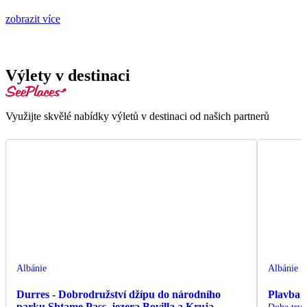
zobrazit více
Výlety v destinaci
Využijte skvělé nabídky výletů v destinaci od našich partnerů
Albánie
Albánie
Durres - Dobrodružství džípu do národního
Plavba 
parku Shtame Pass, jezera Bovilla a Kruja