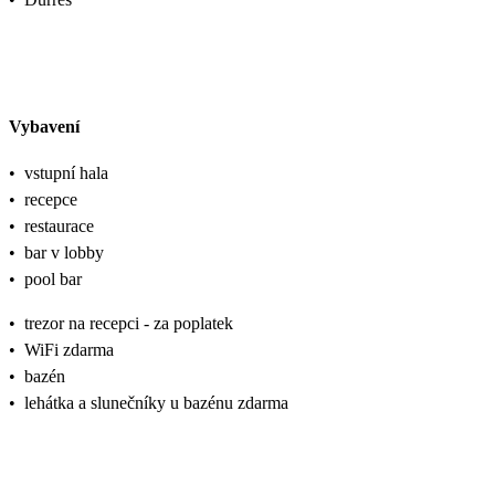
Vybavení
•
vstupní hala
•
recepce
•
restaurace
•
bar v lobby
•
pool bar
•
trezor na recepci - za poplatek
•
WiFi zdarma
•
bazén
•
lehátka a slunečníky u bazénu zdarma