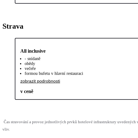
Strava
All inclusive
- snídaně
obědy
večeře
formou bufetu v hlavní restauraci
zobrazit podrobnosti
v ceně
Čas stravování a provoz jednotlivých prvků hotelové infrastruktury uvedenýc
vliv.