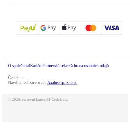
O společnosti
Kariéra
Partnerská sekce
Ochrana osobních údajů
Čedok a.s
Návrh a realizace webu
Axabee sp. z. o.o.
© 2026, cestovní kancelář Čedok a.s.