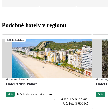
Podobné hotely v regionu
BESTSELLER
Albánie
,
Tirana
Albánie
,
Hotel Adria Palace
Hotel De
4.4
165 hodnocení zákazníků
5.4
13
21 104 Kč
11 504 Kč
/os.
Ušetřete
9 600 Kč