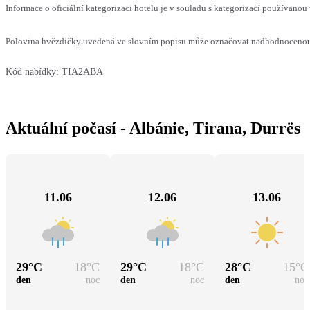
Informace o oficiální kategorizaci hotelu je v souladu s kategorizací používanou 
Polovina hvězdičky uvedená ve slovním popisu může označovat nadhodnocenou n
Kód nabídky:
TIA2ABA
Aktuální počasí - Albánie, Tirana, Durrës
11.06
12.06
13.06
29
°C
18
°C
29
°C
18
°C
28
°C
15
°C
den
noc
den
noc
den
noc