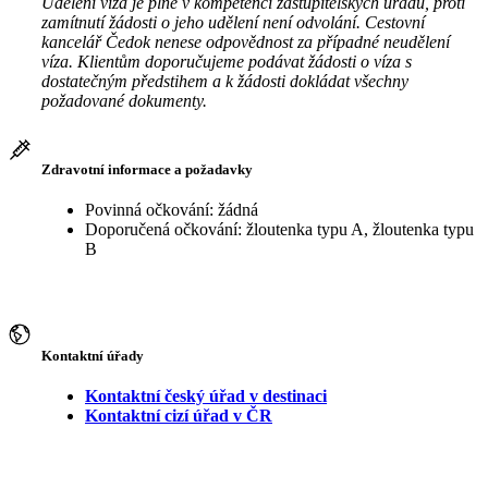
Udělení víza je plně v kompetenci zastupitelských úřadů, proti
zamítnutí žádosti o jeho udělení není odvolání. Cestovní
kancelář Čedok nenese odpovědnost za případné neudělení
víza. Klientům doporučujeme podávat žádosti o víza s
dostatečným předstihem a k žádosti dokládat všechny
požadované dokumenty.
Zdravotní informace a požadavky
Povinná očkování: žádná
Doporučená očkování: žloutenka typu A, žloutenka typu
B
Kontaktní úřady
Kontaktní český úřad v destinaci
Kontaktní cizí úřad v ČR