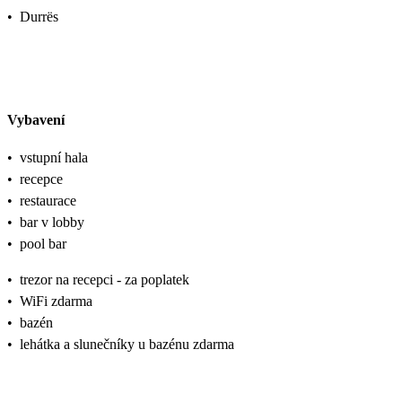
•
Durrës
Vybavení
•
vstupní hala
•
recepce
•
restaurace
•
bar v lobby
•
pool bar
•
trezor na recepci - za poplatek
•
WiFi zdarma
•
bazén
•
lehátka a slunečníky u bazénu zdarma