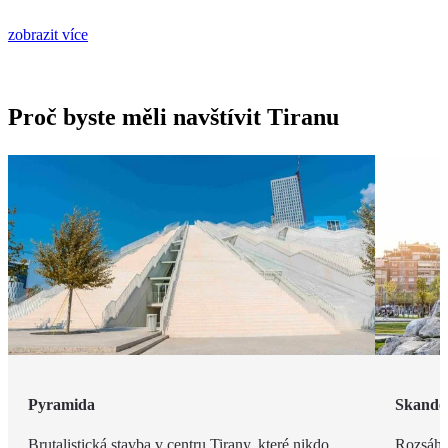
zobrazit více
Proč byste měli navštívit Tiranu
Pyramida
Skande
Brutalistická stavba v centru Tirany, které nikdo
Rozsáhl