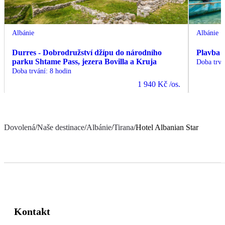
Albánie
Albánie
Durres - Dobrodružství džípu do národního
Plavba 
parku Shtame Pass, jezera Bovilla a Kruja
Doba trvá
Doba trvání
:
8 hodin
1 940 Kč
/os.
Dovolená
/
Naše destinace
/
Albánie
/
Tirana
/
Hotel Albanian Star
Kontakt