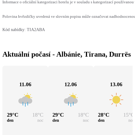
Informace o oficiální kategorizaci hotelu je v souladu s kategorizací používanou 
Polovina hvězdičky uvedená ve slovním popisu může označovat nadhodnocenou n
Kód nabídky:
TIA2ABA
Aktuální počasí - Albánie, Tirana, Durrës
11.06
12.06
13.06
29
°C
18
°C
29
°C
18
°C
28
°C
15
°C
den
noc
den
noc
den
noc