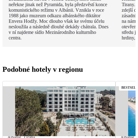
neřekne jinak než Pyramida, byla předzvěstí konce
Tirany. 
komunistického režimu v Albánii. Vznikla v roce
zdejší d
1988 jako muzeum odkazu albánského diktátor
zásadní
Envera Hodžy. Moc dlouho však ke svému účelu
na náměs
nesloužila a následně dlouhé dekády chátrala. Dnes
otevřen
v ní najdeme sídlo Mezinárodního kulturního
středu 
centra.
hrdiny,
Podobné hotely v regionu
BESTSEL
Albánie
,
Tirana
Albánie
,