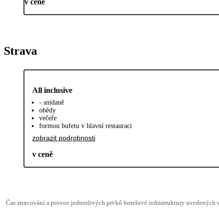
v ceně
Strava
All inclusive
- snídaně
obědy
večeře
formou bufetu v hlavní restauraci
zobrazit podrobnosti
v ceně
Čas stravování a provoz jednotlivých prvků hotelové infrastruktury uvedených