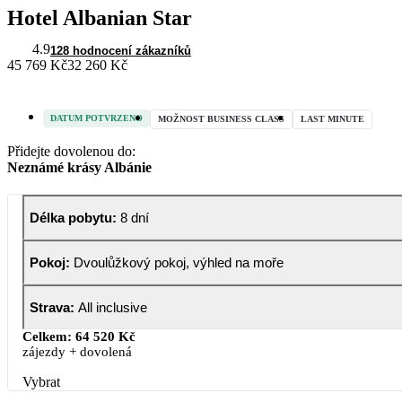
Hotel Albanian Star
4.9
128 hodnocení zákazníků
45 769 Kč
32 260 Kč
DATUM POTVRZENO
MOŽNOST BUSINESS CLASS
LAST MINUTE
Přidejte dovolenou do:
Neznámé krásy Albánie
Délka pobytu
:
8 dní
Pokoj
:
Dvoulůžkový pokoj, výhled na moře
Strava
:
All inclusive
Celkem:
64 520 Kč
zájezdy + dovolená
Vybrat