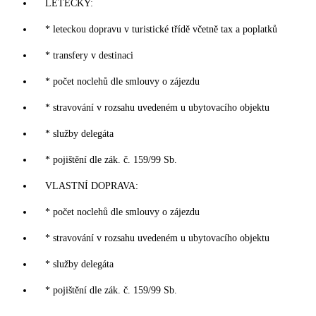
LETECKY:
* leteckou dopravu v turistické třídě včetně tax a poplatků
* transfery v destinaci
* počet noclehů dle smlouvy o zájezdu
* stravování v rozsahu uvedeném u ubytovacího objektu
* služby delegáta
* pojištění dle zák. č. 159/99 Sb.
VLASTNÍ DOPRAVA:
* počet noclehů dle smlouvy o zájezdu
* stravování v rozsahu uvedeném u ubytovacího objektu
* služby delegáta
* pojištění dle zák. č. 159/99 Sb.