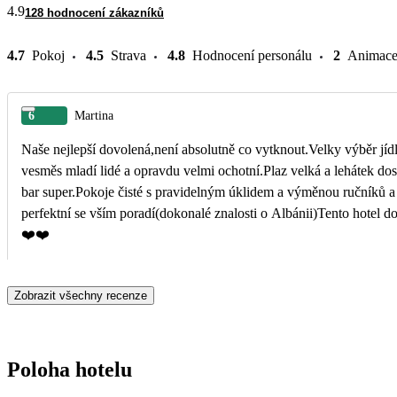
4.9
128 hodnocení zákazníků
4.7
Pokoj
4.5
Strava
4.8
Hodnocení personálu
2
Animac
6
Martina
Naše nejlepší dovolená,není absolutně co vytknout.Velky výběr jí
vesměs mladí lidé a opravdu velmi ochotní.Plaz velká a lehátek do
bar super.Pokoje čisté s pravidelným úklidem a výměnou ručníků a
perfektní se vším poradí(dokonalé znalosti o Albánii)Tento hotel 
❤️❤️
Zobrazit všechny recenze
Poloha hotelu