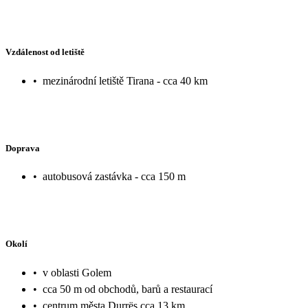
Vzdálenost od letiště
•
mezinárodní letiště Tirana - cca 40 km
Doprava
•
autobusová zastávka - cca 150 m
Okolí
•
v oblasti Golem
•
cca 50 m od obchodů, barů a restaurací
•
centrum města Durrës cca 13 km