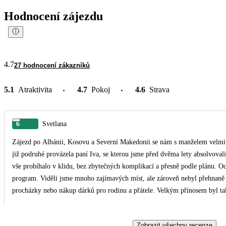
Hodnocení zájezdu
4.7
27 hodnocení zákazníků
5.1
Atraktivita
4.7
Pokoj
4.6
Strava
6
Svetlana
Zájezd po Albánii, Kosovu a Severní Makedonii se nám s manželem velmi lí
již podruhé provázela paní Iva, se kterou jsme před dvěma lety absolvovali cestu po Albánii. Celý zájezd 
vše probíhalo v klidu, bez zbytečných komplikací a přesně podle plánu. Oc
program. Viděli jsme mnoho zajímavých míst, ale zároveň nebyl přehnaně n
procházky nebo nákup dárků pro rodinu a přátele. Velkým přínosem byl také výklad paní Ivy. Díky jejím znalostem regionu,
historie, místních zvyklostí a každodenního života lidí na Balkáně pro nás 
opravdu inspirativním a obohacujícím cestovatelským zážitkem. Pokud bude možnost poznat další části Balkánu podobným
Zobrazit všechny recenze