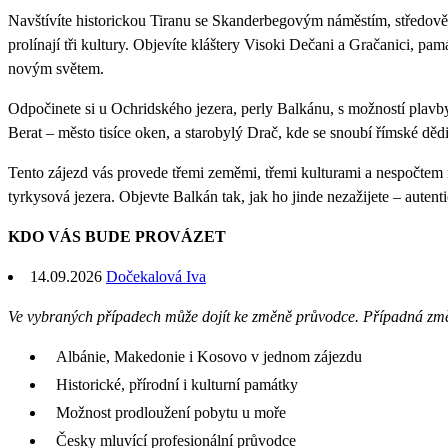
Navštívíte historickou Tiranu se Skanderbegovým náměstím, středově
prolínají tři kultury. Objevíte kláštery Visoki Dečani a Gračanici, 
novým světem.
Odpočinete si u Ochridského jezera, perly Balkánu, s možností plavby
Berat – město tisíce oken, a starobylý Drač, kde se snoubí římské děd
Tento zájezd vás provede třemi zeměmi, třemi kulturami a nespočtem
tyrkysová jezera. Objevte Balkán tak, jak ho jinde nezažijete – autenti
KDO VÁS BUDE PROVÁZET
14.09.2026
Dočekalová Iva
Ve vybraných případech může dojít ke změně průvodce. Případná zm
Albánie, Makedonie i Kosovo v jednom zájezdu
Historické, přírodní i kulturní památky
Možnost prodloužení pobytu u moře
Česky mluvící profesionální průvodce