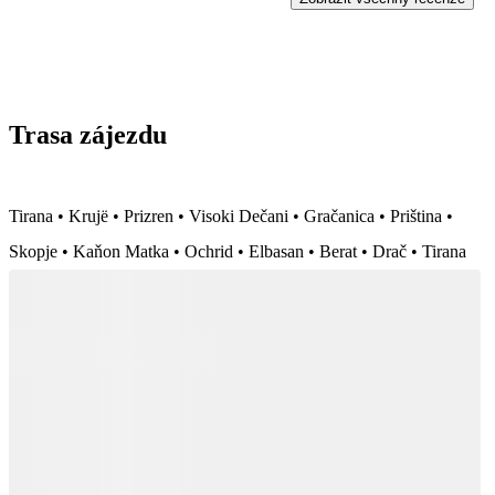
způsobem a opět s paní Ivou, rádi se zúčastníme znovu.
Trasa zájezdu
Tirana • Krujë • Prizren • Visoki Dečani • Gračanica • Priština •
Skopje • Kaňon Matka • Ochrid • Elbasan • Berat • Drač • Tirana