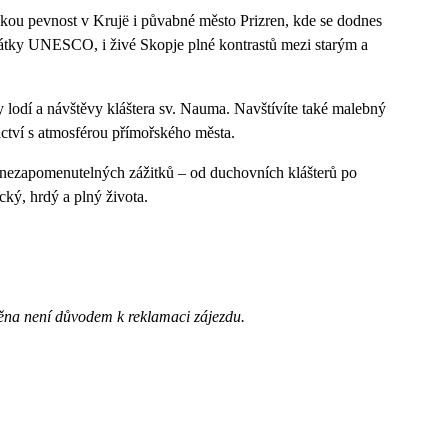
kou pevnost v Krujë i půvabné město Prizren, kde se dodnes
památky UNESCO, i živé Skopje plné kontrastů mezi starým a
 lodí a návštěvy kláštera sv. Nauma. Navštívíte také malebný
ictví s atmosférou přímořského města.
 nezapomenutelných zážitků – od duchovních klášterů po
cký, hrdý a plný života.
ěna není důvodem k reklamaci zájezdu.