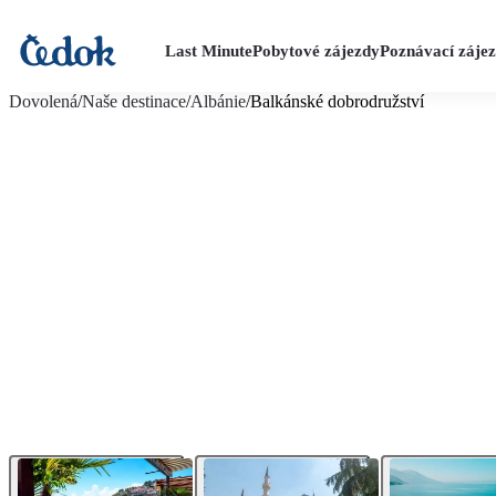
Last Minute
Pobytové zájezdy
Poznávací záje
více fotografií (24)
Dovolená
/
Naše destinace
/
Albánie
/
Balkánské dobrodružství