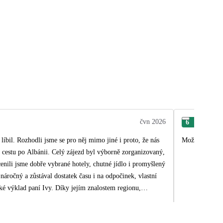
čvn 2026
6
Alž
bil. Rozhodli jsme se pro něj mimo jiné i proto, že nás
Možná vyloupán
byl výborně zorganizovaný,
enili jsme dobře vybrané hotely, chutné jídlo i promyšlený
áročný a zůstával dostatek času i na odpočinek, vlastní
cesta nebyla jen běžnou turistickou prohlídkou, ale