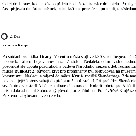
Odlet do Tirany, kde na vás po příletu bude čekat transfer do hotelu. Po ubyt
času příjezdu dopřát odpočinek, nebo krátkou procházku po okolí, s následnou
2. Den
Tirana - Krujë
Po snídani prohlídka
Tirany
. V centru města stojí velké Skanderbegovo námě
historická Edhem Beyova mešita ze 17. století. Nedaleko od ní uvidíte hodino
pozornost ale upoutá pozoruhodná budova Národního muzea z dob režimu En
muzea
BunkArt 2
, původni kryt pro prominenty byl přebudován na muzeum 
komunismu. Následuje odjezd do města
Krujë,
rodiště Skenderbega. Zde nav
pevnost, jejíž kořeny sahají do přelomu 5. a 6. století. Při prohídce Skender
seznámíme s historií Albánie a albánského národa. Kolorit tohoto pro Albán
místa dokresluje také obnovený původní orientální trh. Po návštěvě Krujë s
Prizrenu. Ubytování a večeře v hotelu.