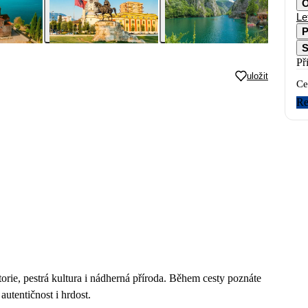
O
Le
P
S
Př
uložit
Ce
Re
orie, pestrá kultura i nádherná příroda. Během cesty poznáte
utentičnost i hrdost.