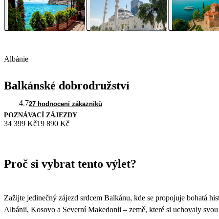
Albánie
Balkánské dobrodružství
4.7
27 hodnocení zákazníků
POZNÁVACÍ ZÁJEZDY
34 399 Kč
19 890 Kč
Proč si vybrat tento výlet?
Zažijte jedinečný zájezd srdcem Balkánu, kde se propojuje bohatá hist
Albánii, Kosovo a Severní Makedonii – země, které si uchovaly svou a