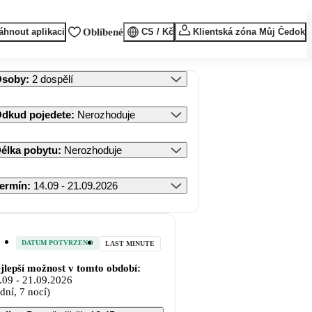
áhnout aplikaci
Oblíbené
CS / Kč
Klientská zóna Můj Čedok
Osoby
:
2 dospělí
dkud pojedete
:
Nerozhoduje
élka pobytu
:
Nerozhoduje
ermín
:
14.09 - 21.09.2026
DATUM POTVRZENO
LAST MINUTE
jlepší možnost v tomto období:
.09
-
21.09.2026
 dní, 7 nocí)