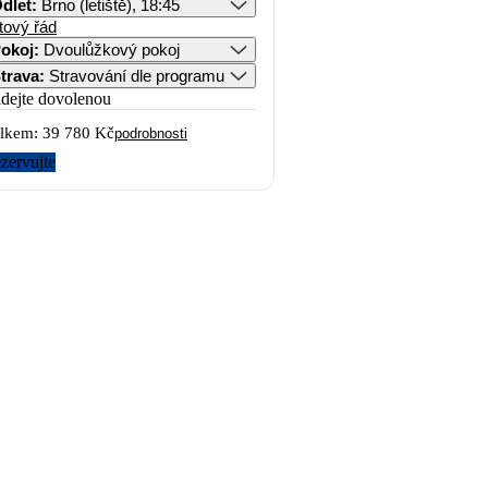
dlet
:
Brno (letiště), 18:45
tový řád
okoj
:
Dvoulůžkový pokoj
trava
:
Stravování dle programu
idejte dovolenou
lkem:
39 780 Kč
podrobnosti
zervujte