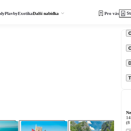
zdy
Plavby
Exotika
Další nabídka
Pro vás
St
O
D
T
Ne
14
(8