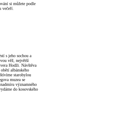
ování si můžete podle
 večeří.
stí s jeho sochou a
vou věž, největší
vera Hodži. Návštěva
obětí albánského
štívíme starobylou
begova muzea se
ii nadmíru významného
e vydáme do kosovského