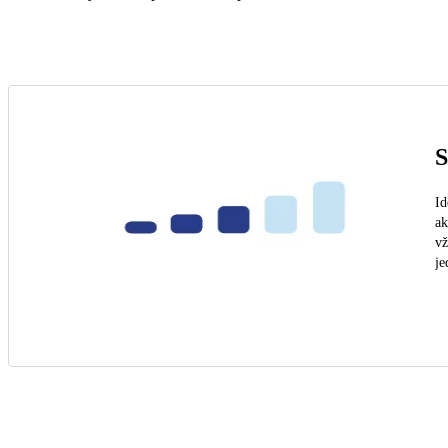
S
Id
ak
vž
je