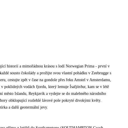
jící historií a mimořádnou krásou s lodí Norwegian Prima - první v
 každé sousto čokolády a prožijte svou vlastní pohádku v Zeebrugge s
u, cestujte zpět v čase na gondole přes řeku Amstel v Amsterdamu,
u v poklidných vodách fjordu, který lemuje Ísafjörður, kam se v létě
avní město Islandu, Reykjavík a vydejte se do malebného národního
hory obklopující rozlehlé lávové pole pokryté divokými květy.
zírka a další geotermální jevy.
 Express přímo z letiště do Southamptonu (SOUTHAMPTON Coach