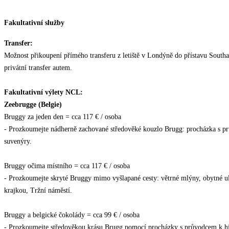
Fakultativní služby
Transfer:
Možnost přikoupení přímého transferu z letiště v Londýně do přístavu South
privátní transfer autem.
Fakultativní výlety NCL:
Zeebrugge (Belgie)
Bruggy za jeden den = cca 117 € / osoba
- Prozkoumejte nádherně zachované středověké kouzlo Brugg: procházka s pr
suvenýry.
Bruggy očima místního = cca 117 € / osoba
- Prozkoumejte skryté Bruggy mimo vyšlapané cesty: větrné mlýny, obytné uli
krajkou, Tržní náměstí.
Bruggy a belgické čokolády = cca 99 € / osoba
- Prozkoumejte středověkou krásu Brugg pomocí procházky s průvodcem k h