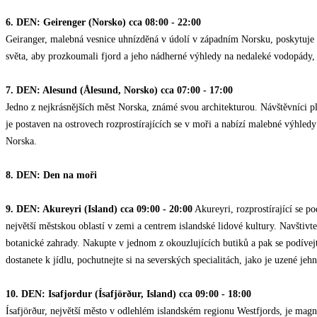
6. DEN: Geirenger (Norsko) cca 08:00 - 22:00
Geiranger, malebná vesnice uhnízděná v údolí v západním Norsku, poskytuje 
světa, aby prozkoumali fjord a jeho nádherné výhledy na nedaleké vodopády, 
7. DEN: Alesund (Ålesund, Norsko) cca 07:00 - 17:00
Jedno z nejkrásnějších měst Norska, známé svou architekturou. Návštěvníci 
je postaven na ostrovech rozprostírajících se v moři a nabízí malebné výhl
Norska.
8. DEN: Den na moři
9. DEN: Akureyri (Island) cca 09:00 - 20:00
Akureyri, rozprostírající se p
největší městskou oblastí v zemi a centrem islandské lidové kultury. Navšti
botanické zahrady. Nakupte v jednom z okouzlujících butiků a pak se podívejt
dostanete k jídlu, pochutnejte si na severských specialitách, jako je uzené jeh
10. DEN: Isafjordur (Ísafjörður, Island) cca 09:00 - 18:00
Ísafjörður, největší město v odlehlém islandském regionu Westfjords, je ma