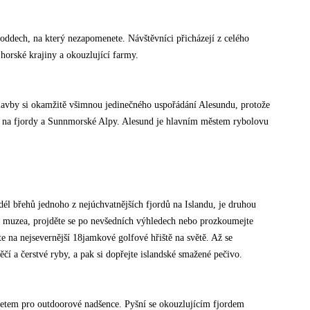
oddech, na který nezapomenete. Návštěvníci přicházejí z celého
horské krajiny a okouzlující farmy.
plavby si okamžitě všimnou jedinečného uspořádání Alesundu, protože
edy na fjordy a Sunnmorské Alpy. Alesund je hlavním městem rybolovu
odél břehů jednoho z nejúchvatnějších fjordů na Islandu, je druhou
vte muzea, projděte se po nevšedních výhledech nebo prozkoumejte
e na nejsevernější 18jamkové golfové hřiště na světě. Až se
něčí a čerstvé ryby, a pak si dopřejte islandské smažené pečivo.
gnetem pro outdoorové nadšence. Pyšní se okouzlujícím fjordem