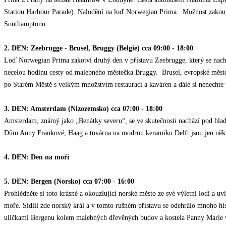
Station Harbour Parade). Nalodění na loď Norwegian Prima. Možnost zakoupení
Southamptonu.
2. DEN: Zeebrugge - Brusel, Bruggy (Belgie) cca 09:00 - 18:00
Loď Norwegian Prima zakotví druhý den v přístavu Zeebrugge, který se nachá
necelou hodinu cesty od malebného městečka Bruggy. Brusel, evropské město
po Starém Městě s velkým množstvím restaurací a kaváren a dále si nenechte
3. DEN: Amsterdam (Nizozemsko) cca 07:00 - 18:00
Amsterdam, známý jako „Benátky severu“, se ve skutečnosti nachází pod hla
Dům Anny Frankové, Haag a továrna na modrou keramiku Delft jsou jen někter
4. DEN: Den na moři
5. DEN: Bergen (Norsko) cca 07:00 - 16:00
Prohlédněte si toto krásné a okouzlující norské město ze své výletní lodi a u
moře. Sídlil zde norský král a v tomto rušném přístavu se odehrálo mnoho hist
uličkami Bergenu kolem malebných dřevěných budov a kostela Panny Marie 