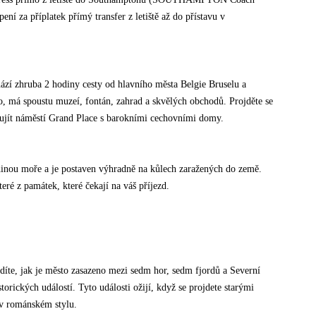
 za příplatek přímý transfer z letiště až do přístavu v
zí zhruba 2 hodiny cesty od hlavního města Belgie Bruselu a
, má spoustu muzeí, fontán, zahrad a skvělých obchodů. Projděte se
 ujít náměstí Grand Place s barokními cechovními domy.
dinou moře a je postaven výhradně na kůlech zaražených do země.
é z památek, které čekají na váš příjezd.
vidíte, jak je město zasazeno mezi sedm hor, sedm fjordů a Severní
orických událostí. Tyto události ožijí, když se projdete starými
v románském stylu.