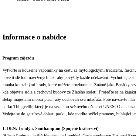
Informace o nabídce
Program zájezdu
Vytvořte si kouzelné vzpomínky na cestu za mytologickými tradicemi, fascinu
nové třídě lodí navržených tak, aby povýšily každé očekávání. Vychutnejte si
mnoha kouzelnými hrady, které můžete prozkoumat. Známé jako Benátky sever
kde objevíte sídla a cechovní budovy ze Zlatého století. Projeďte se na kajak
slétají majestátní mořští ptáci, aby odchovali svá mláďata. Poté navštivte hl
parku Thingvellir, který je na seznamu světového dědictví UNESCO a nabízí 
Vydejte se do gejzírové oblasti parku, kde uvidíte syčící prameny, bublající je
1. DEN: Londýn, Southampton (Spojené království)
Přílet z Prahy na letiště Heathrow v Londýně. Cesta autobusem National