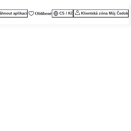
áhnout aplikaci
Oblíbené
CS / Kč
Klientská zóna Můj Čedok