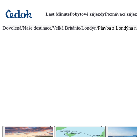
Last Minute
Pobytové zájezdy
Poznávací záje
více fotografií (110)
Dovolená
/
Naše destinace
/
Velká Británie
/
Londýn
/
Plavba z Londýna n