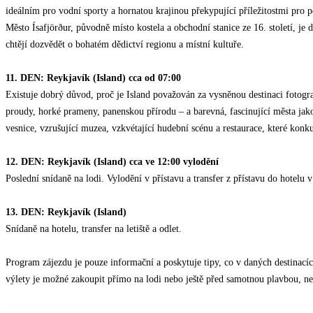
ideálním pro vodní sporty a hornatou krajinou překypující příležitostmi pro pěší
Město Ísafjörður, původně místo kostela a obchodní stanice ze 16. století, j
chtějí dozvědět o bohatém dědictví regionu a místní kultuře.
11. DEN: Reykjavík (Island) cca od 07:00
Existuje dobrý důvod, proč je Island považován za vysněnou destinaci fotogra
proudy, horké prameny, panenskou přírodu – a barevná, fascinující města jak
vesnice, vzrušující muzea, vzkvétající hudební scénu a restaurace, které konk
12. DEN: Reykjavík (Island) cca ve 12:00 vylodění
Poslední snídaně na lodi. Vylodění v přístavu a transfer z přístavu do hotelu 
13. DEN: Reykjavík (Island)
Snídaně na hotelu, transfer na letiště a odlet.
Program zájezdu je pouze informační a poskytuje tipy, co v daných destinacíc
výlety je možné zakoupit přímo na lodi nebo ještě před samotnou plavbou, n