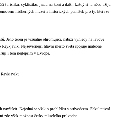
 turistiku, cyklistiku, jízdu na koni a další, každý si tu něco užije.
e domovem nádherných muzeí a historických památek pro ty, kteří se
fů. Jeho terén je vizuálně ohromující, nabízí výhledy na lávové
o Reykjavík. Nejsevernější hlavní město světa spojuje malebné
urují i těm nejlepším v Evropě.
v Reykjavíku.
h navštívit. Nejedná se však o prohlídku s průvodcem. Fakultativní
ení zde však možnost česky mluvícího průvodce.