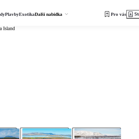
zdy
Plavby
Exotika
Další nabídka
Pro vás
St
a Island