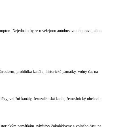
ampton. Nejednalo by se o veřejnou autobusovou dopravu, ale o
ůvodcem, prohlídka kanálu, historické památky, volný čas na
čky, vnitřní kanály, Jeruzalémská kaple, řemeslnický obchod s
istorickým památkám, návštěvy čokoládovny a volného času na