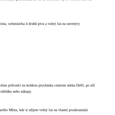
místa, ochutnávka 4 druhů piva a volný čas na suvenýry.
vému průvodci na krátkou procházku centrem města Delft, po níž
prohlídku nebo nákupy.
arého Města, kde si užijete volný čas na vlastní prozkoumání.