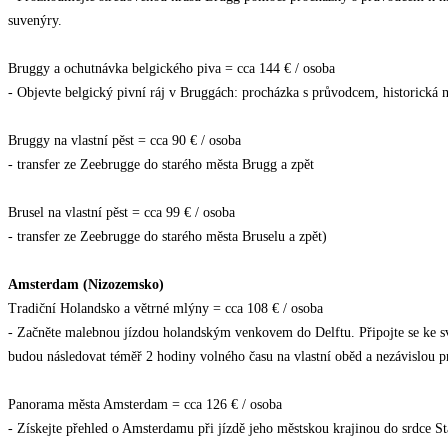
suvenýry.
Bruggy a ochutnávka belgického piva = cca 144 € / osoba
- Objevte belgický pivní ráj v Bruggách: procházka s průvodcem, historická 
Bruggy na vlastní pěst = cca 90 € / osoba
- transfer ze Zeebrugge do starého města Brugg a zpět
Brusel na vlastní pěst = cca 99 € / osoba
- transfer ze Zeebrugge do starého města Bruselu a zpět)
Amsterdam (Nizozemsko)
Tradiční Holandsko a větrné mlýny = cca 108 € / osoba
- Začněte malebnou jízdou holandským venkovem do Delftu. Připojte se ke s
budou následovat téměř 2 hodiny volného času na vlastní oběd a nezávislou 
Panorama města Amsterdam = cca 126 € / osoba
- Získejte přehled o Amsterdamu při jízdě jeho městskou krajinou do srdce St