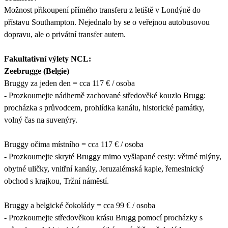
Možnost přikoupení přímého transferu z letiště v Londýně do
přístavu Southampton. Nejednalo by se o veřejnou autobusovou
dopravu, ale o privátní transfer autem.
Fakultativní výlety NCL:
Zeebrugge (Belgie)
Bruggy za jeden den = cca 117 € / osoba
- Prozkoumejte nádherně zachované středověké kouzlo Brugg:
procházka s průvodcem, prohlídka kanálu, historické památky,
volný čas na suvenýry.
Bruggy očima místního = cca 117 € / osoba
- Prozkoumejte skryté Bruggy mimo vyšlapané cesty: větrné mlýny,
obytné uličky, vnitřní kanály, Jeruzalémská kaple, řemeslnický
obchod s krajkou, Tržní náměstí.
Bruggy a belgické čokolády = cca 99 € / osoba
- Prozkoumejte středověkou krásu Brugg pomocí procházky s