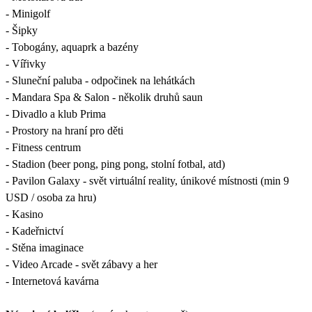
- Minigolf
- Šipky
- Tobogány, aquaprk a bazény
- Vířivky
- Sluneční paluba - odpočinek na lehátkách
- Mandara Spa & Salon - několik druhů saun
- Divadlo a klub Prima
- Prostory na hraní pro děti
- Fitness centrum
- Stadion (beer pong, ping pong, stolní fotbal, atd)
- Pavilon Galaxy - svět virtuální reality, únikové místnosti (min 9
USD / osoba za hru)
- Kasino
- Kadeřnictví
- Stěna imaginace
- Video Arcade - svět zábavy a her
- Internetová kavárna