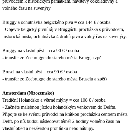
průvodcem k historickým památkám, návštěvy čokoládovny a
volného času na suvenýry.
Bruggy a ochutnávka belgického piva = cca 144 € / osoba
- Objevte belgický pivní ráj v Bruggách: procházka s průvodcem,
historická místa, ochutnávka 4 druhů piva a volný čas na suvenýry.
Bruggy na vlastní pěst = cca 90 € / osoba
- transfer ze Zeebrugge do starého města Brugg a zpět
Brusel na vlastní pěst = cca 99 € / osoba
- transfer ze Zeebrugge do starého města Bruselu a zpět)
Amsterdam (Nizozemsko)
Tradiční Holandsko a větrné mlýny = cca 108 € / osoba
- Začněte malebnou jízdou holandským venkovem do Delftu.
Připojte se ke svému průvodci na krátkou procházku centrem města
Delft, po níž budou následovat téměř 2 hodiny volného času na
vlastní oběd a nezávislou prohlídku nebo nákupy.