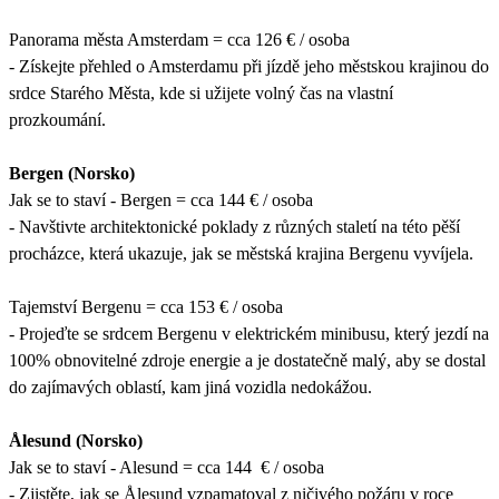
Panorama města Amsterdam = cca 126 € / osoba
- Získejte přehled o Amsterdamu při jízdě jeho městskou krajinou do
srdce Starého Města, kde si užijete volný čas na vlastní
prozkoumání.
Bergen (Norsko)
Jak se to staví - Bergen = cca 144 € / osoba
- Navštivte architektonické poklady z různých staletí na této pěší
procházce, která ukazuje, jak se městská krajina Bergenu vyvíjela.
Tajemství Bergenu = cca 153 € / osoba
- Projeďte se srdcem Bergenu v elektrickém minibusu, který jezdí na
100% obnovitelné zdroje energie a je dostatečně malý, aby se dostal
do zajímavých oblastí, kam jiná vozidla nedokážou.
Ålesund (Norsko)
Jak se to staví - Alesund = cca 144 € / osoba
- Zjistěte, jak se Ålesund vzpamatoval z ničivého požáru v roce