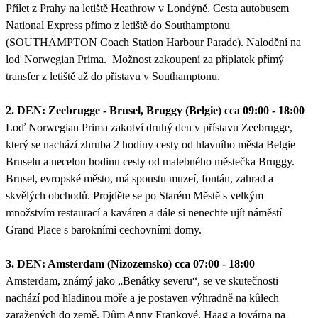
Přílet z Prahy na letiště Heathrow v Londýně. Cesta autobusem
National Express přímo z letiště do Southamptonu
(SOUTHAMPTON Coach Station Harbour Parade). Nalodění na
loď Norwegian Prima. Možnost zakoupení za příplatek přímý
transfer z letiště až do přístavu v Southamptonu.
2. DEN: Zeebrugge - Brusel, Bruggy (Belgie) cca 09:00 - 18:00
Loď Norwegian Prima zakotví druhý den v přístavu Zeebrugge,
který se nachází zhruba 2 hodiny cesty od hlavního města Belgie
Bruselu a necelou hodinu cesty od malebného městečka Bruggy.
Brusel, evropské město, má spoustu muzeí, fontán, zahrad a
skvělých obchodů. Projděte se po Starém Městě s velkým
množstvím restaurací a kaváren a dále si nenechte ujít náměstí
Grand Place s barokními cechovními domy.
3. DEN: Amsterdam (Nizozemsko) cca 07:00 - 18:00
Amsterdam, známý jako „Benátky severu“, se ve skutečnosti
nachází pod hladinou moře a je postaven výhradně na kůlech
zaražených do země. Dům Anny Frankové, Haag a továrna na