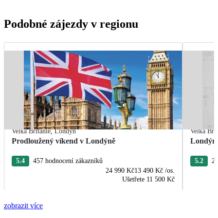
Podobné zájezdy v regionu
Velká Británie
,
Londýn
Velká Bri
Prodloužený víkend v Londýně
Londýn 
5.4
457 hodnocení zákazníků
5.2
21
24 990 Kč
13 490 Kč
/os.
Ušetřete
11 500 Kč
zobrazit více