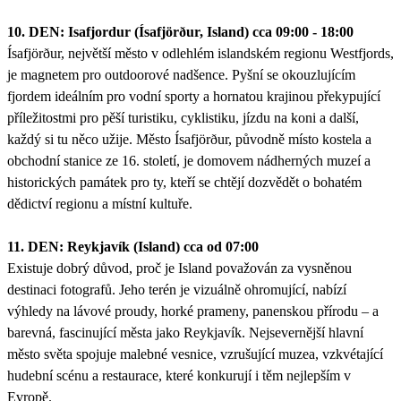
10. DEN: Isafjordur (Ísafjörður, Island) cca 09:00 - 18:00
Ísafjörður, největší město v odlehlém islandském regionu Westfjords,
je magnetem pro outdoorové nadšence. Pyšní se okouzlujícím
fjordem ideálním pro vodní sporty a hornatou krajinou překypující
příležitostmi pro pěší turistiku, cyklistiku, jízdu na koni a další,
každý si tu něco užije. Město Ísafjörður, původně místo kostela a
obchodní stanice ze 16. století, je domovem nádherných muzeí a
historických památek pro ty, kteří se chtějí dozvědět o bohatém
dědictví regionu a místní kultuře.
11. DEN: Reykjavík (Island) cca od 07:00
Existuje dobrý důvod, proč je Island považován za vysněnou
destinaci fotografů. Jeho terén je vizuálně ohromující, nabízí
výhledy na lávové proudy, horké prameny, panenskou přírodu – a
barevná, fascinující města jako Reykjavík. Nejsevernější hlavní
město světa spojuje malebné vesnice, vzrušující muzea, vzkvétající
hudební scénu a restaurace, které konkurují i těm nejlepším v
Evropě.