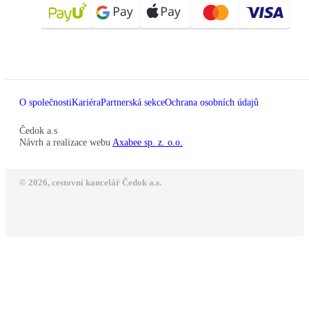
O společnosti
Kariéra
Partnerská sekce
Ochrana osobních údajů
Čedok a.s
Návrh a realizace webu
Axabee sp. z. o.o.
© 2026, cestovní kancelář Čedok a.s.