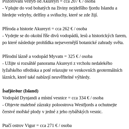
Pozorování velryb od Akureyri = cca 207 € / osoba
- Vplujte do vod bohatých na živiny nejdelšího fjordu Islandu a
hledejte velryby, delfíny a sviňuchy, které se zde žijí.
Příroda a historie Akureyri = cca 262 € / osoba
- Vydejte se do okolní říše divů vodopádů, lesů a historických farem,
po které následuje prohlídka nejsevernější botanické zahrady světa.
Přírodní lázně a vodopád Myvatn = 325 € / osoba
- Užijte si rozsáhlé panorama Akureyri z vrcholu nedalekého
lyžařského střediska a poté relaxujte ve venkovních geotermálních
lázních, které také nabízejí neuvěřitelné výhledy.
Ísafjörður (Island)
Vodopád Dynjandi a místní vesnice = cca 334 € / osoba
- Objevte malebné zázraky poloostrova Westfjords a ochutnejte
čerstvé mořské plody v jedné z jeho rybářských vesnic.
Ptačí ostrov Vigur = cca 271 € / osoba