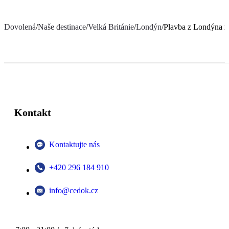
Dovolená
/
Naše destinace
/
Velká Británie
/
Londýn
/
Plavba z Londýna n
Kontakt
Kontaktujte nás
+420 296 184 910
info@cedok.cz