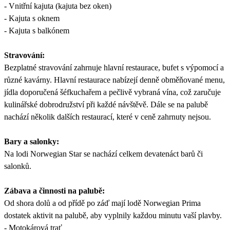
- Vnitřní kajuta (kajuta bez oken)
- Kajuta s oknem
- Kajuta s balkónem
Stravování:
Bezplatné stravování zahrnuje hlavní restaurace, bufet s výpomocí a
různé kavárny. Hlavní restaurace nabízejí denně obměňované menu,
jídla doporučená šéfkuchařem a pečlivě vybraná vína, což zaručuje
kulinářské dobrodružství při každé návštěvě. Dále se na palubě
nachází několik dalších restaurací, které v ceně zahrnuty nejsou.
Bary a salonky:
Na lodi Norwegian Star se nachází celkem devatenáct barů či
salonků.
Zábava a činnosti na palubě:
Od shora dolů a od přídě po záď mají lodě Norwegian Prima
dostatek aktivit na palubě, aby vyplnily každou minutu vaší plavby.
- Motokárová trať