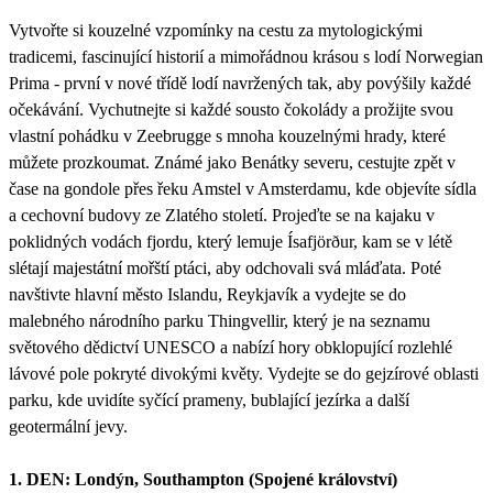
Vytvořte si kouzelné vzpomínky na cestu za mytologickými
tradicemi, fascinující historií a mimořádnou krásou s lodí Norwegian
Prima - první v nové třídě lodí navržených tak, aby povýšily každé
očekávání. Vychutnejte si každé sousto čokolády a prožijte svou
vlastní pohádku v Zeebrugge s mnoha kouzelnými hrady, které
můžete prozkoumat. Známé jako Benátky severu, cestujte zpět v
čase na gondole přes řeku Amstel v Amsterdamu, kde objevíte sídla
a cechovní budovy ze Zlatého století. Projeďte se na kajaku v
poklidných vodách fjordu, který lemuje Ísafjörður, kam se v létě
slétají majestátní mořští ptáci, aby odchovali svá mláďata. Poté
navštivte hlavní město Islandu, Reykjavík a vydejte se do
malebného národního parku Thingvellir, který je na seznamu
světového dědictví UNESCO a nabízí hory obklopující rozlehlé
lávové pole pokryté divokými květy. Vydejte se do gejzírové oblasti
parku, kde uvidíte syčící prameny, bublající jezírka a další
geotermální jevy.
1. DEN: Londýn, Southampton (Spojené království)