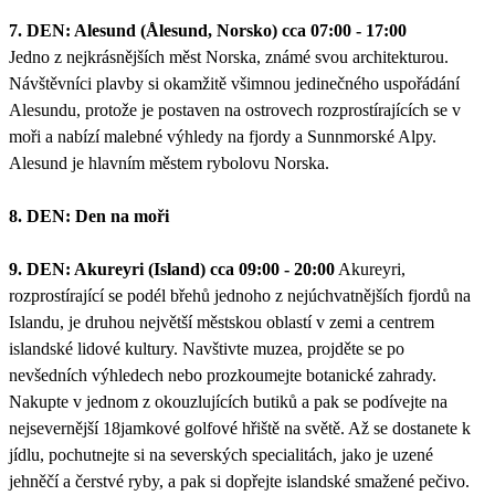
7. DEN: Alesund (Ålesund, Norsko) cca 07:00 - 17:00
Jedno z nejkrásnějších měst Norska, známé svou architekturou.
Návštěvníci plavby si okamžitě všimnou jedinečného uspořádání
Alesundu, protože je postaven na ostrovech rozprostírajících se v
moři a nabízí malebné výhledy na fjordy a Sunnmorské Alpy.
Alesund je hlavním městem rybolovu Norska.
8. DEN: Den na moři
9. DEN: Akureyri (Island) cca 09:00 - 20:00
Akureyri,
rozprostírající se podél břehů jednoho z nejúchvatnějších fjordů na
Islandu, je druhou největší městskou oblastí v zemi a centrem
islandské lidové kultury. Navštivte muzea, projděte se po
nevšedních výhledech nebo prozkoumejte botanické zahrady.
Nakupte v jednom z okouzlujících butiků a pak se podívejte na
nejsevernější 18jamkové golfové hřiště na světě. Až se dostanete k
jídlu, pochutnejte si na severských specialitách, jako je uzené
jehněčí a čerstvé ryby, a pak si dopřejte islandské smažené pečivo.