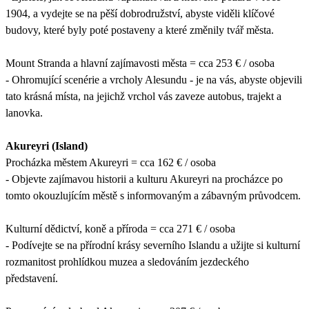
1904, a vydejte se na pěší dobrodružství, abyste viděli klíčové
budovy, které byly poté postaveny a které změnily tvář města.
Mount Stranda a hlavní zajímavosti města = cca 253 € / osoba
- Ohromující scenérie a vrcholy Alesundu - je na vás, abyste objevili
tato krásná místa, na jejichž vrchol vás zaveze autobus, trajekt a
lanovka.
Akureyri (Island)
Procházka městem Akureyri = cca 162 € / osoba
- Objevte zajímavou historii a kulturu Akureyri na procházce po
tomto okouzlujícím městě s informovaným a zábavným průvodcem.
Kulturní dědictví, koně a příroda = cca 271 € / osoba
- Podívejte se na přírodní krásy severního Islandu a užijte si kulturní
rozmanitost prohlídkou muzea a sledováním jezdeckého
představení.