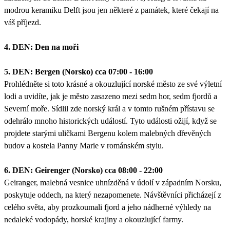
modrou keramiku Delft jsou jen některé z památek, které čekají na
váš příjezd.
4. DEN: Den na moři
5. DEN: Bergen (Norsko) cca 07:00 - 16:00
Prohlédněte si toto krásné a okouzlující norské město ze své výletní
lodi a uvidíte, jak je město zasazeno mezi sedm hor, sedm fjordů a
Severní moře. Sídlil zde norský král a v tomto rušném přístavu se
odehrálo mnoho historických událostí. Tyto události ožijí, když se
projdete starými uličkami Bergenu kolem malebných dřevěných
budov a kostela Panny Marie v románském stylu.
6. DEN: Geirenger (Norsko) cca 08:00 - 22:00
Geiranger, malebná vesnice uhnízděná v údolí v západním Norsku,
poskytuje oddech, na který nezapomenete. Návštěvníci přicházejí z
celého světa, aby prozkoumali fjord a jeho nádherné výhledy na
nedaleké vodopády, horské krajiny a okouzlující farmy.