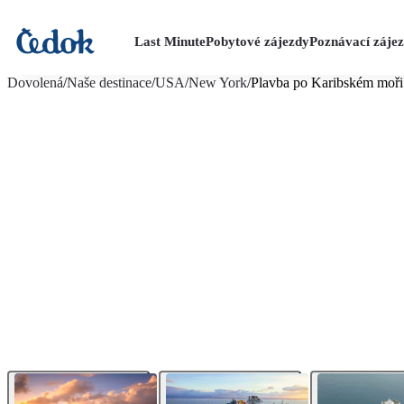
Last Minute
Pobytové zájezdy
Poznávací záje
více fotografií (31)
Dovolená
/
Naše destinace
/
USA
/
New York
/
Plavba po Karibském moř