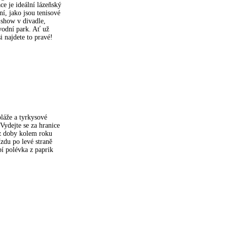
e je ideální lázeňský
í, jako jsou tenisové
 show v divadle,
vodní park. Ať už
i najdete to pravé!
láže a tyrkysové
 Vydejte se za hranice
 z doby kolem roku
ízdu po levé straně
ybí polévka z paprik