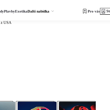
zdy
Plavby
Exotika
Další nabídka
Pro vás
St
i z USA