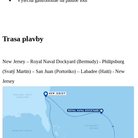
Výtečná gastronomie na palubě lodi
Trasa plavby
New Jersey – Royal Naval Dockyard (Bermudy) - Philipsburg
(Svatý Martin) – San Juan (Portoriko) – Labadee (Haiti) - New
Jersey