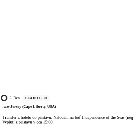
2. Den
CCA DO 15:00
New Jersey (Cape Liberty, USA)
Transfer z hotelu do přístavu. Nalodění na loď Independence of the Seas (nej
Vyplutí z přístavu v cca 15:00.