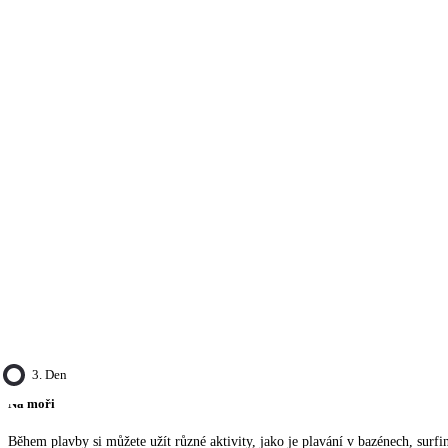
3. Den
Na moři
Během plavby si můžete užít různé aktivity, jako je plavání v bazénech, surfi