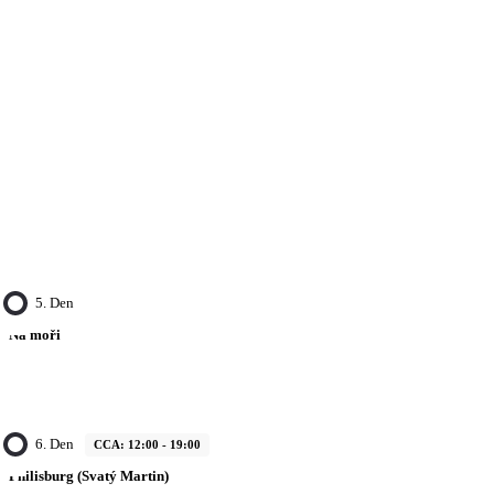
5. Den
Na moři
6. Den
CCA: 12:00 - 19:00
Philisburg (Svatý Martin)