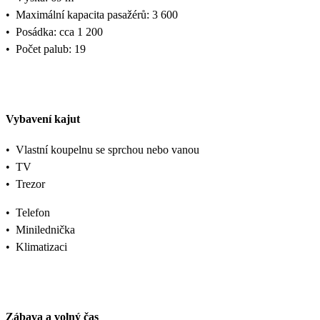
•
Maximální kapacita pasažérů: 3 600
•
Posádka: cca 1 200
•
Počet palub: 19
Vybavení kajut
•
Vlastní koupelnu se sprchou nebo vanou
•
TV
•
Trezor
•
Telefon
•
Minilednička
•
Klimatizaci
Zábava a volný čas