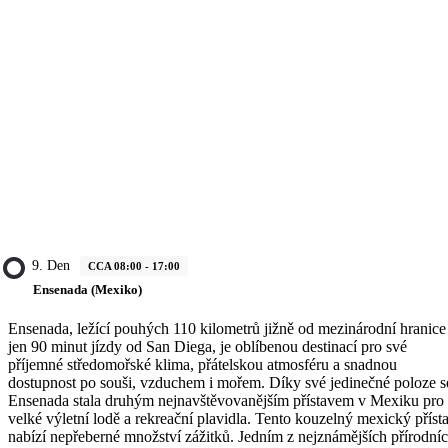
9. Den
CCA 08:00 - 17:00
Ensenada (Mexiko)
Ensenada, ležící pouhých 110 kilometrů jižně od mezinárodní hranice
jen 90 minut jízdy od San Diega, je oblíbenou destinací pro své
příjemné středomořské klima, přátelskou atmosféru a snadnou
dostupnost po souši, vzduchem i mořem. Díky své jedinečné poloze s
Ensenada stala druhým nejnavštěvovanějším přístavem v Mexiku pro
velké výletní lodě a rekreační plavidla. Tento kouzelný mexický příst
nabízí nepřeberné množství zážitků. Jedním z nejznámějších přírodní