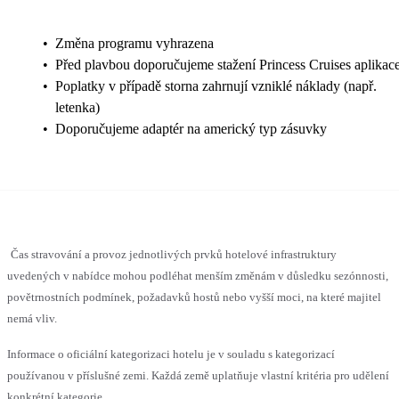
•
Změna programu vyhrazena
•
Před plavbou doporučujeme stažení Princess Cruises aplikac
•
Poplatky v případě storna zahrnují vzniklé náklady (např.
letenka)
•
Doporučujeme adaptér na americký typ zásuvky
Čas stravování a provoz jednotlivých prvků hotelové infrastruktury
uvedených v nabídce mohou podléhat menším změnám v důsledku sezónnosti,
povětrnostních podmínek, požadavků hostů nebo vyšší moci, na které majitel
nemá vliv.
Informace o oficiální kategorizaci hotelu je v souladu s kategorizací
používanou v příslušné zemi. Každá země uplatňuje vlastní kritéria pro udělení
konkrétní kategorie.