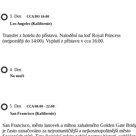
3. Den
CCA DO 16:00
Los Angeles (Kalifornie)
Transfer z hotelu do přístavu. Nalodění na loď Royal Princess
(nejpozději do 14:00). Vyplutí z přístavu v cca 16:00.
4. Den
Na moři
5. Den
CCA 08:00 - 22:00
San Francisco (Kalifornie)
San Francisco, město lanovek a mlhou zahaleného Golden Gate Brid
je často označováno za nejromantičtější a nejkosmopolitnější město