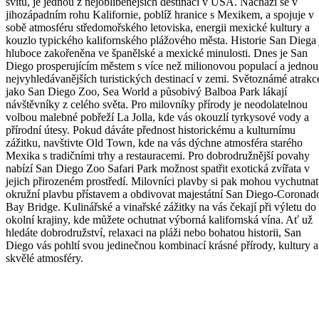
svitu, je jednou z nejoblíbenějších destinací v USA. Nachází se v
jihozápadním rohu Kalifornie, poblíž hranice s Mexikem, a spojuje v
sobě atmosféru středomořského letoviska, energii mexické kultury a
kouzlo typického kalifornského plážového města. Historie San Diega 
hluboce zakořeněna ve španělské a mexické minulosti. Dnes je San
Diego prosperujícím městem s více než milionovou populací a jednou
nejvyhledávanějších turistických destinací v zemi. Světoznámé atrakc
jako San Diego Zoo, Sea World a působivý Balboa Park lákají
návštěvníky z celého světa. Pro milovníky přírody je neodolatelnou
volbou malebné pobřeží La Jolla, kde vás okouzlí tyrkysové vody a
přírodní útesy. Pokud dáváte přednost historickému a kulturnímu
zážitku, navštivte Old Town, kde na vás dýchne atmosféra starého
Mexika s tradičními trhy a restauracemi. Pro dobrodružnější povahy
nabízí San Diego Zoo Safari Park možnost spatřit exotická zvířata v
jejich přirozeném prostředí. Milovníci plavby si pak mohou vychutnat
okružní plavbu přístavem a obdivovat majestátní San Diego-Coronad
Bay Bridge. Kulinářské a vinařské zážitky na vás čekají při výletu do
okolní krajiny, kde můžete ochutnat výborná kalifornská vína. Ať už
hledáte dobrodružství, relaxaci na pláži nebo bohatou historii, San
Diego vás pohltí svou jedinečnou kombinací krásné přírody, kultury a
skvělé atmosféry.