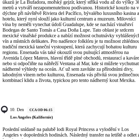
úkazů je La Bufadora, mořský gejzír, který stříká vodu až do výšky 3
metrů a vytváří nezapomenutelnou podívanou. Historické kouzlo na v
dýchne při návštěvě Riviera del Pacífico, bývalého luxusního kasina 
hotelu, který nyní slouží jako kulturní centrum a muzeum. Milovníci
vína by neměli vynechat údolí Guadalupe, kde se nachází vinařství
Bodegas de Santo Tomás a Casa Doña Lupe. Tato oblast je srdcem
mexické vinařské produkce a nabízí možnost ochutnávky vyhlášenýc
vín a místních delikates. Pro nadšence folklóru je tu možnost zhlédno
tradiční mexická taneční vystoupení, která zachycují bohatou kulturu
regionu. Ensenada vás také okouzlí svou pulsující atmosférou na
Avenida López Mateos, hlavní třídě plné obchodů, restaurací a kavár
nebo si odpočiňte na nábřeží Ventana al Mar, kde si můžete vychutnat
nádherné výhledy na oceán. Ať už sem zavítáte za přírodními divy,
lahodným vínem nebo kulturou, Ensenada vás přivítá svou jedinečno
kombinací klidu a života, typickou pro tento nádherný kout Mexika.
10. Den
CCA OD 06:15
Los Angeles (Kalifornie)
Poslední snídaně na palubě lodi Royal Princess a vylodění v Los
Angeles v dopoledních hodinách. Následný transfer na letiště a odlet 