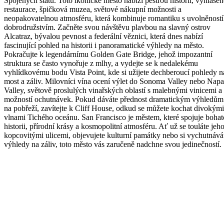
Spojených států. Toto ikonické město nabízí pestrou historii, vyhlášen
restaurace, špičková muzea, světové nákupní možnosti a
neopakovatelnou atmosféru, která kombinuje romantiku s uvolněností
dobrodružstvím. Začněte svou návštěvu plavbou na slavný ostrov
Alcatraz, bývalou pevnost a federální věznici, která dnes nabízí
fascinující pohled na historii i panoramatické výhledy na město.
Pokračujte k legendárnímu Golden Gate Bridge, jehož impozantní
struktura se často vynořuje z mlhy, a vydejte se k nedalekému
vyhlídkovému bodu Vista Point, kde si užijete dechberoucí pohledy n
most a záliv. Milovníci vína ocení výlet do Sonoma Valley nebo Napa
Valley, světově proslulých vinařských oblastí s malebnými vinicemi a
možností ochutnávek. Pokud dáváte přednost dramatickým výhledům
na pobřeží, zavítejte k Cliff House, odkud se můžete kochat divokými
vlnami Tichého oceánu. San Francisco je městem, které spojuje boha
historii, přírodní krásy a kosmopolitní atmosféru. Ať už se touláte jeh
kopcovitými ulicemi, objevujete kulturní památky nebo si vychutnává
výhledy na záliv, toto město vás zaručeně nadchne svou jedinečností.