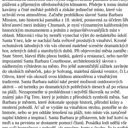
plážemi a příjemným středomořským klimatem. Přidejte k tomu útuln
kavárny a čisté mořské pobřeží a získáte jedinečné místo, které vás
uchvátí svou atmosférou. Začněte prohlídkou slavné Santa Barbara
Mission, tato historická památka z 18. století, postavená za účelem šíř
křesťanství mezi indiány Chumash, je nyní významným kalifornským
historickým monumentem a jedním z nejnavštěvovanějších míst v
oblasti. Milovníci vína by neměli vynechat výlet do nedalekého údolí
Santa Ynez, kde se nachází řada světově proslulých vinařství. Kromě
ochutnávek lahodných vín vás ohromí malebné scenérie dramatickýc
hor, zelených údolí a starobylých dubů. Při objevování města zamiřte
State Street, hlavní třídu plnou butiků, galerií a restaurací, nebo navšti
impozantní Santa Barbara Courthouse, architektonický skvost s
nádherným výhledem na město. Pro ještě autentičtější zážitek zavítejt
do okolních městeček, jako je Solvang, malebná dánská vesnice, či L
Olivos, které vás okouzlí svou klidnou atmosférou a vinařskými
tradicemi. Santa Barbara nabízí také pestré možnosti outdoorových
aktivit – od turistiky po dramatických pobřežních útesech až po relaxa
na pláži. Nezapomeňte si prohlédnout i největší fíkovník na světě,
známý jako Fig Tree, který je jedním z přírodních symbolů města. Sa
Barbara je městem, které dokonale spojuje historii, přírodní krásy a
moderní pohodlí. Ať už se vydáte na vinařskou stezku, ponoříte se do
historie, nebo se jen oddáte lenošení na pláži, toto místo vás zaručeně
naplní klidem a inspirací. Santa Barbara je přístavem, kde loď kotví n
moři a na pevninu se dostanete pomocí člunů. Posádka lodi udělá vše
pro vaši bezpečnost a pohodlí, ale prosíme, berte v úvahu, že je potře