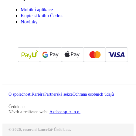
Mobilní aplikace
Kupte si knihu Čedok
Novinky
O společnosti
Kariéra
Partnerská sekce
Ochrana osobních údajů
Čedok a.s
Návrh a realizace webu
Axabee sp. z. o.o.
© 2026, cestovní kancelář Čedok a.s.