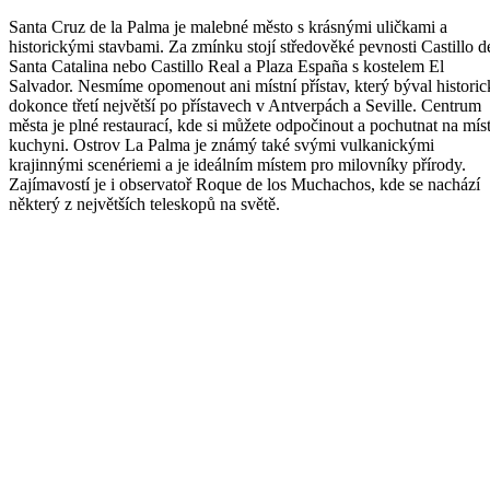
Santa Cruz de la Palma je malebné město s krásnými uličkami a
historickými stavbami. Za zmínku stojí středověké pevnosti Castillo d
Santa Catalina nebo Castillo Real a Plaza España s kostelem El
Salvador. Nesmíme opomenout ani místní přístav, který býval histori
dokonce třetí největší po přístavech v Antverpách a Seville. Centrum
města je plné restaurací, kde si můžete odpočinout a pochutnat na mís
kuchyni. Ostrov La Palma je známý také svými vulkanickými
krajinnými scenériemi a je ideálním místem pro milovníky přírody.
Zajímavostí je i observatoř Roque de los Muchachos, kde se nachází
některý z největších teleskopů na světě.