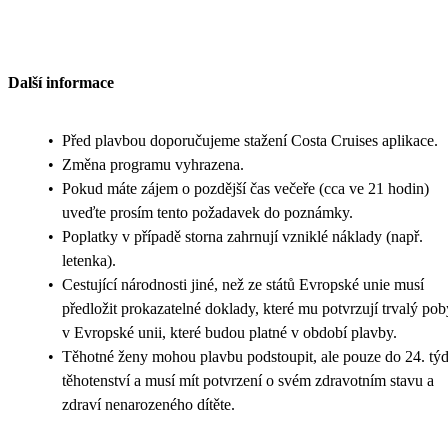
Další informace
•
Před plavbou doporučujeme stažení Costa Cruises aplikace.
•
Změna programu vyhrazena.
•
Pokud máte zájem o pozdější čas večeře (cca ve 21 hodin)
uveďte prosím tento požadavek do poznámky.
•
Poplatky v případě storna zahrnují vzniklé náklady (např.
letenka).
•
Cestující národnosti jiné, než ze států Evropské unie musí
předložit prokazatelné doklady, které mu potvrzují trvalý pob
v Evropské unii, které budou platné v období plavby.
•
Těhotné ženy mohou plavbu podstoupit, ale pouze do 24. tý
těhotenství a musí mít potvrzení o svém zdravotním stavu a
zdraví nenarozeného dítěte.