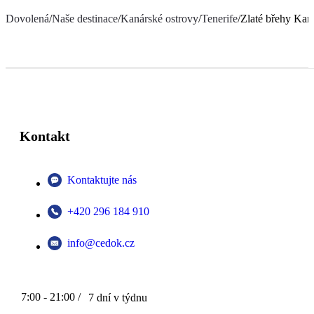
Dovolená
/
Naše destinace
/
Kanárské ostrovy
/
Tenerife
/
Zlaté břehy Kan
Kontakt
Kontaktujte nás
+420 296 184 910
info@cedok.cz
7:00 - 21:00 /
7 dní v týdnu