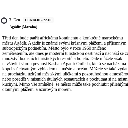
3. Den
CCA 08:00 - 22:00
Agádír (Maroko)
Třetí den bude patřit africkému kontinentu a konkrétně marockému
městu Agádír. Agádír je známé svými krásnými plážemi a příjemným
subtropickým podnebím. Město bylo v roce 1960 zničeno
zemětřesením, ale dnes je moderní turistickou destinací a nachází se z
množství luxusních turistických resortů a hotelů. Dále můžete však
navštívit i starou pevnost Kasbah Agadir Oufella, která se nachází na
kopci s úchvatným výhledem na město a oceán. Můžete se také vydat
na procházku úzkými městskými uličkami s pozoruhodnou atmosféro
nebo posedět v místních útulných restauracích a pochutnat si na místn
kuchyni. Mimo vše zmíněné, se město může také pochlubit přilehlými
dlouhými plážemi a azurovým mořem.