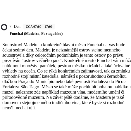
7. Den
CCA 07:00 - 17:00
Funchal (Madeira, Portugalsko)
Souostroví Madeira a konkrétně hlavní město Funchal na vás bude
čekat sedmý den. Madeira je nejznámější ostrov stejnojmenného
souostroví a díky celoročním podmínkám je tento ostrov po právu
přezdíván "ostrov věčného jara". Konkrétně město Funchal vám můž
nabídnout množství památek, pestrou městkou tržnici a také úchvatné
výhledy na oceán. Co se týká konkrétních zajímavostí, tak za zmínku
rozhodně stojí místní katedrála, náměstí s pozoruhodnou černobílou
dlažbou Praça do Município nebo také pevnosti Fortaleza do Pico a
Fortaleza São Tiago. Město se také může pochlubit bohatou nabídkou
muzeí, naleznete zde například muzeum vína, moderního umění či
přírodovědné muzeum. Na závěr ještě dodáme, že Madeira je také
domovem stejnojmenného tradičního vína, které byste si rozhodně
neměli nechat ujít.