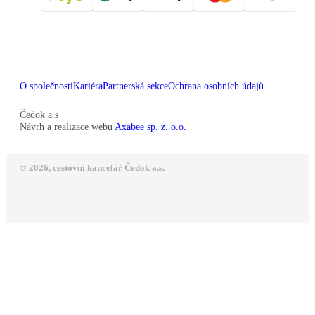
O společnosti
Kariéra
Partnerská sekce
Ochrana osobních údajů
Čedok a.s
Návrh a realizace webu
Axabee sp. z. o.o.
© 2026, cestovní kancelář Čedok a.s.