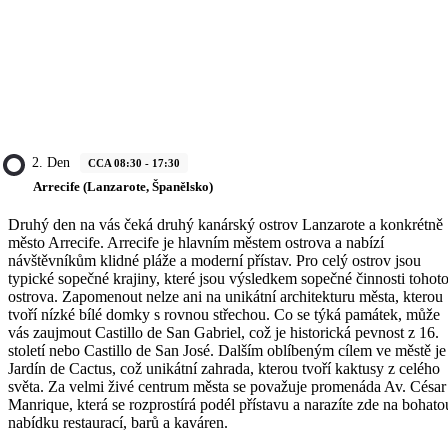
2. Den
CCA 08:30 - 17:30
Arrecife (Lanzarote, Španělsko)
Druhý den na vás čeká druhý kanárský ostrov Lanzarote a konkrétně
město Arrecife. Arrecife je hlavním městem ostrova a nabízí
návštěvníkům klidné pláže a moderní přístav. Pro celý ostrov jsou
typické sopečné krajiny, které jsou výsledkem sopečné činnosti tohot
ostrova. Zapomenout nelze ani na unikátní architekturu města, kterou
tvoří nízké bílé domky s rovnou střechou. Co se týká památek, může
vás zaujmout Castillo de San Gabriel, což je historická pevnost z 16.
století nebo Castillo de San José. Dalším oblíbeným cílem ve městě je
Jardín de Cactus, což unikátní zahrada, kterou tvoří kaktusy z celého
světa. Za velmi živé centrum města se považuje promenáda Av. César
Manrique, která se rozprostírá podél přístavu a narazíte zde na bohato
nabídku restaurací, barů a kaváren.