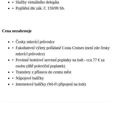
•
Služby virtuálního delegáta
•
Pojištění dle zák. č. 159/99 Sb.
Cena nezahrnuje
•
Česky mluvící průvodce
•
Fakultativní výlety pořádané Costa Cruises (není zde česky
mluvící průvodce)
•
Povinné hotelové servisní poplatky na lodi - cca 77 € za
osobu (dítě poloviční poplatek)
•
Transfery z přístavu do centra měst
•
Nápojové balíčky
•
Internetové balíčky (Wi-Fi připojení na lodi)