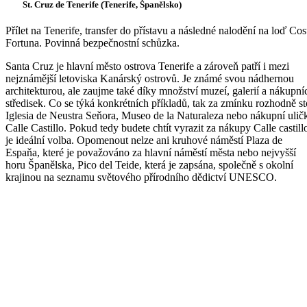
St. Cruz de Tenerife (Tenerife, Španělsko)
Přílet na Tenerife, transfer do přístavu a následné nalodění na loď Cos
Fortuna. Povinná bezpečnostní schůzka.
Santa Cruz je hlavní město ostrova Tenerife a zároveň patří i mezi
nejznámější letoviska Kanárský ostrovů. Je známé svou nádhernou
architekturou, ale zaujme také díky množství muzeí, galerií a nákupní
středisek. Co se týká konkrétních příkladů, tak za zmínku rozhodně st
Iglesia de Neustra Seňora, Museo de la Naturaleza nebo nákupní ulič
Calle Castillo. Pokud tedy budete chtít vyrazit za nákupy Calle castill
je ideální volba. Opomenout nelze ani kruhové náměstí Plaza de
Espaňa, které je považováno za hlavní náměstí města nebo nejvyšší
horu Španělska, Pico del Teide, která je zapsána, společně s okolní
krajinou na seznamu světového přírodního dědictví UNESCO.