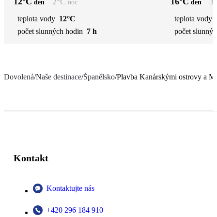
12
°C
2
°C
16
°C
3
den
noc
den
teplota vody
12°C
teplota vody
počet slunných hodin
7 h
počet slunnýc
Dovolená
/
Naše destinace
/
Španělsko
/
Plavba Kanárskými ostrovy a M
Kontakt
Kontaktujte nás
+420 296 184 910