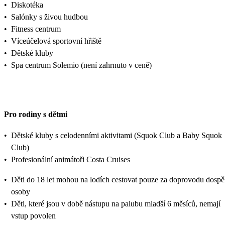
•
Diskotéka
•
Salónky s živou hudbou
•
Fitness centrum
•
Víceúčelová sportovní hřiště
•
Dětské kluby
•
Spa centrum Solemio (není zahrnuto v ceně)
Pro rodiny s dětmi
•
Dětské kluby s celodenními aktivitami (Squok Club a Baby Squok
Club)
•
Profesionální animátoři Costa Cruises
•
Děti do 18 let mohou na lodích cestovat pouze za doprovodu dospě
osoby
•
Děti, které jsou v době nástupu na palubu mladší 6 měsíců, nemají
vstup povolen