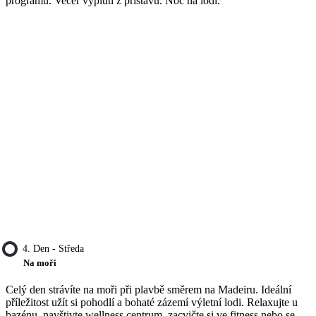
programu. Večer vyplutí z přístavu. Noc na lodi.
4. Den - Středa
Na moři
Celý den strávíte na moři při plavbě směrem na Madeiru. Ideální
příležitost užít si pohodlí a bohaté zázemí výletní lodi. Relaxujte u
bazénu, navštivte wellness centrum, zacvičte si ve fitness nebo se