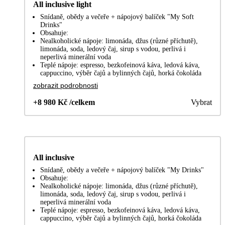
All inclusive light
Snídaně, obědy a večeře + nápojový balíček "My Soft
Drinks"
Obsahuje:
Nealkoholické nápoje: limonáda, džus (různé příchutě),
limonáda, soda, ledový čaj, sirup s vodou, perlivá i
neperlivá minerální voda
Teplé nápoje: espresso, bezkofeinová káva, ledová káva,
cappuccino, výběr čajů a bylinných čajů, horká čokoláda
zobrazit podrobnosti
+8 980 Kč /celkem
Vybrat
All inclusive
Snídaně, obědy a večeře + nápojový balíček "My Drinks"
Obsahuje:
Nealkoholické nápoje: limonáda, džus (různé příchutě),
limonáda, soda, ledový čaj, sirup s vodou, perlivá i
neperlivá minerální voda
Teplé nápoje: espresso, bezkofeinová káva, ledová káva,
cappuccino, výběr čajů a bylinných čajů, horká čokoláda