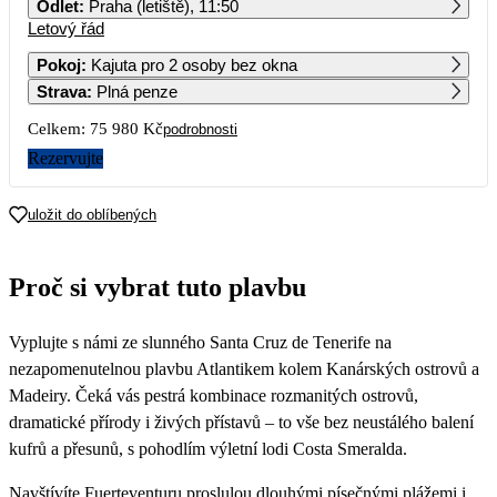
Odlet
:
Praha (letiště), 11:50
Letový řád
1
2
3
4
5
6
7
37 990
Pokoj
:
Kajuta pro 2 osoby bez okna
Strava
:
Plná penze
8
9
10
11
12
13
14
37 990
Celkem:
75 980 Kč
podrobnosti
15
16
17
18
19
20
21
Rezervujte
22
23
24
25
26
27
28
uložit do oblíbených
Proč si vybrat tuto plavbu
Vyplujte s námi ze slunného Santa Cruz de Tenerife na
nezapomenutelnou plavbu Atlantikem kolem Kanárských ostrovů a
Madeiry. Čeká vás pestrá kombinace rozmanitých ostrovů,
dramatické přírody i živých přístavů – to vše bez neustálého balení
kufrů a přesunů, s pohodlím výletní lodi Costa Smeralda.
Navštívíte Fuerteventuru proslulou dlouhými písečnými plážemi i