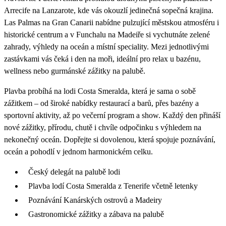
Arrecife na Lanzarote, kde vás okouzlí jedinečná sopečná krajina.
Las Palmas na Gran Canarii nabídne pulzující městskou atmosféru i
historické centrum a v Funchalu na Madeiře si vychutnáte zelené
zahrady, výhledy na oceán a místní speciality. Mezi jednotlivými
zastávkami vás čeká i den na moři, ideální pro relax u bazénu,
wellness nebo gurmánské zážitky na palubě.
Plavba probíhá na lodi Costa Smeralda, která je sama o sobě
zážitkem – od široké nabídky restaurací a barů, přes bazény a
sportovní aktivity, až po večerní program a show. Každý den přináší
nové zážitky, přírodu, chutě i chvíle odpočinku s výhledem na
nekonečný oceán. Dopřejte si dovolenou, která spojuje poznávání,
oceán a pohodlí v jednom harmonickém celku.
Český delegát na palubě lodi
Plavba lodí Costa Smeralda z Tenerife včetně letenky
Poznávání Kanárských ostrovů a Madeiry
Gastronomické zážitky a zábava na palubě