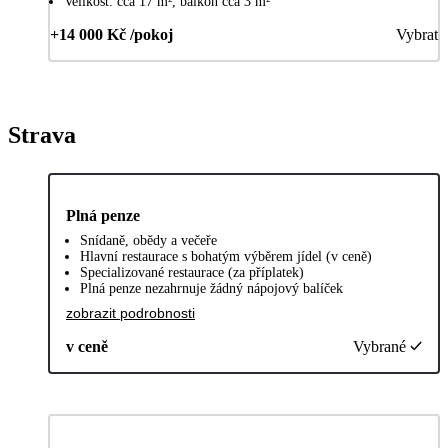
Velikost: cca 17 m², balkon cca 3 m²
+14 000 Kč /pokoj
Vybrat
Strava
Plná penze
Snídaně, obědy a večeře
Hlavní restaurace s bohatým výběrem jídel (v ceně)
Specializované restaurace (za příplatek)
Plná penze nezahrnuje žádný nápojový balíček
zobrazit podrobnosti
v ceně
Vybrané