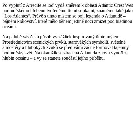
Po vyplutí z Arrecife se loď vydá směrem k oblasti Atlantic Crest Wes
podmořskému hřebenu tvořenému třemi sopkami, známému také jako
„Los Atlantes“. Právě s tímto místem se pojí legenda o Atlantidě –
bájném království, které mělo během jediné noci zmizet pod hladinou
oceánu.
Na palubě vás čeká působivý zážitek inspirovaný tímto mýtem.
Prostřednictvím scénických prvků, starověkých symbolů, světelné
atmosféry a hlubokých zvuků se před vámi začne formovat tajemný
podmořský svět. Na okamžik se ztracená Atlantida znovu vynoří z
hlubin oceánu – a vy se stanete součástí jejího příběhu.