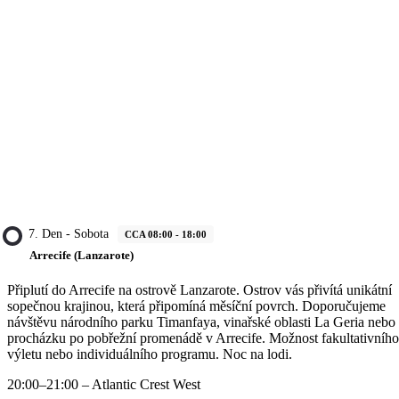
7. Den - Sobota
CCA 08:00 - 18:00
Arrecife (Lanzarote)
Připlutí do Arrecife na ostrově Lanzarote. Ostrov vás přivítá unikátní
sopečnou krajinou, která připomíná měsíční povrch. Doporučujeme
návštěvu národního parku Timanfaya, vinařské oblasti La Geria nebo
procházku po pobřežní promenádě v Arrecife. Možnost fakultativního
výletu nebo individuálního programu. Noc na lodi.
20:00–21:00 – Atlantic Crest West