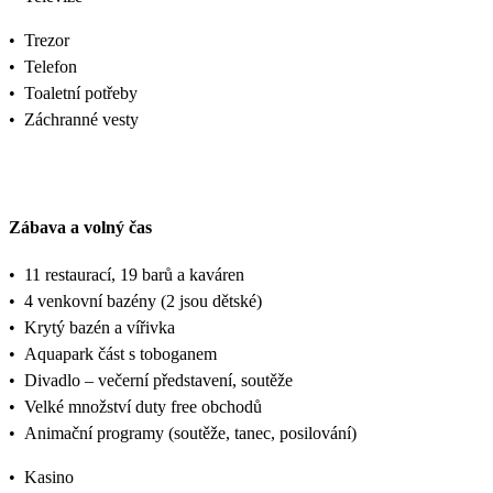
•
Trezor
•
Telefon
•
Toaletní potřeby
•
Záchranné vesty
Zábava a volný čas
•
11 restaurací, 19 barů a kaváren
•
4 venkovní bazény (2 jsou dětské)
•
Krytý bazén a vířivka
•
Aquapark část s toboganem
•
Divadlo – večerní představení, soutěže
•
Velké množství duty free obchodů
•
Animační programy (soutěže, tanec, posilování)
•
Kasino