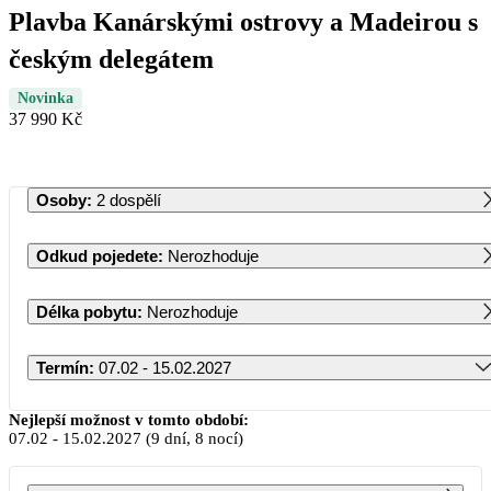
Plavba Kanárskými ostrovy a Madeirou s
českým delegátem
Novinka
37 990 Kč
Osoby
:
2 dospělí
Odkud pojedete
:
Nerozhoduje
Délka pobytu
:
Nerozhoduje
Termín
:
07.02 - 15.02.2027
Únor 2027
Nejlepší možnost v tomto období:
07.02
-
15.02.2027
(9 dní, 8 nocí)
PO
ÚT
ST
ČT
PÁ
SO
NE