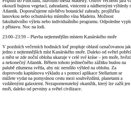
Připlutí do Funchalu, hlavního města Madeiry. Ostrov věčného jara v
okouzlí bujnou vegetací, zahradami, vinicemi a nádhernými výhledy 
Atlantik. Doporučujeme návštěvu botanické zahrady, projížďku
lanovkou nebo ochutnávku místního vína Madeira. Možnost
fakultativního výletu nebo individuálního programu. Odpoledne vyplu
z přístavu. Noc na lodi.
23:00–23:59 – Plavba nejtemnějším místem Kanárského moře
V pozdních večerních hodinách loď propluje oblastí označovanou ja
jedno z nejtemnějších míst Kanárského moře. Daleko od světel pobře
a měst se zde noční obloha ukazuje v celé své kráse – jen moře, hvěz
a nekonečný Atlantik. Během tohoto jedinečného zážitku budou na
palubě ztlumena světla, aby nic nerušilo výhled na oblohu. Za
doprovodu kapitánova výkladu a s pomocí aplikace Stellarium se
můžete vydat na pomyslnou cestu mezi souhvězdími, planetami a
vzdálenými galaxiemi. Nezapomenutelný okamžik, který lze zažít jen
moři, daleko od pevniny a světel civilizace.