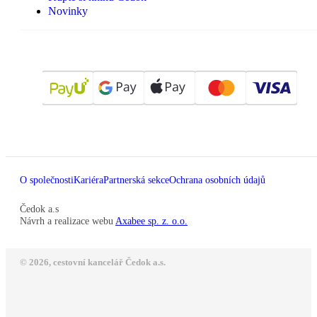
Novinky
O společnosti
Kariéra
Partnerská sekce
Ochrana osobních údajů
Čedok a.s
Návrh a realizace webu
Axabee sp. z. o.o.
© 2026, cestovní kancelář Čedok a.s.