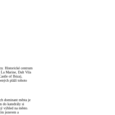
by. Historické centrum
 La Marine, Dalt Vila
astle of Ibiza),
ených pláží tohoto
ích dominant města je
m do katedrály si
ký výhled na město.
ným jezerem a