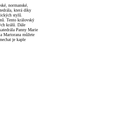
abské, normanské,
edrála, která díky
ckých stylů.
nů. Tento královský
kých králů. Dále
(katedrála Panny Marie
La Martorana můžete
nechat je kaple