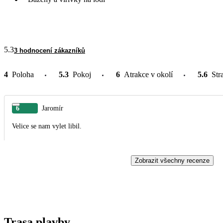
5.3
3 hodnocení zákazníků
4
Poloha
5.3
Pokoj
6
Atrakce v okolí
5.6
Str
6
Jaromír
Velice se nam vylet libil.
Zobrazit všechny recenze
Trasa plavby