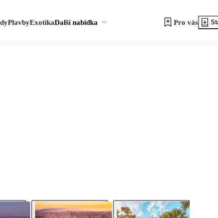
zdy
Plavby
Exotika
Další nabídka
Pro vás
St