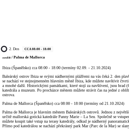
2. Den
CCA 08:00 - 18:00
Ibiza / Palma de Mallorca
Ibiza (Španělsko) cca 08:00 - 18:00 (termíny 02.09. - 21.10.2024)
Baleárský ostrov Ibiza se svými nádhernými plážřemi na vás čeká 2. den plav
se nachází ve stejnojmenném hlavním městě Ibiza, kde můžete navštívit čtvrti
a mnohé další. Historickými památkami, které stojí za navštívení, jsou hrad (C
katedrála a muzeum. Po procházce městem můžete strávit čas na jedné z oblíb
ostrova.
Palma de Mallorca (Španělsko) cca 08:00 - 18:00 (termíny od 21.10.2024)
Palma de Mallorca je hlavním městem Baleárských ostrovů. Jednou z největš
určitě mallorská gotická katedrále Panny Marie – La Seu. Společně se vstupe
můžete koupit také vstup na terasy katedrály, odkud je nádherný panoramatic
Přímo pod katedrálou se nachází překrásný park Mar (Parc de la Mar) se sla