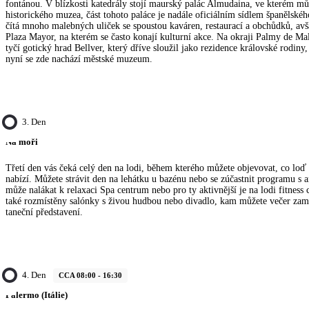
fontánou. V blízkosti katedrály stojí maurský palác Almudaina, ve kterém můž
historického muzea, část tohoto paláce je nadále oficiálním sídlem španělskéh
čítá mnoho malebných uliček se spoustou kaváren, restaurací a obchůdků, avš
Plaza Mayor, na kterém se často konají kulturní akce. Na okraji Palmy de Ma
tyčí gotický hrad Bellver, který dříve sloužil jako rezidence královské rodiny,
nyní se zde nachází městské muzeum.
3. Den
Na moři
Třetí den vás čeká celý den na lodi, během kterého můžete objevovat, co loď
nabízí. Můžete strávit den na lehátku u bazénu nebo se zúčastnit programu s 
může nalákat k relaxaci Spa centrum nebo pro ty aktivnější je na lodi fitness
také rozmístěny salónky s živou hudbou nebo divadlo, kam můžete večer zamí
taneční představení.
4. Den
CCA 08:00 - 16:30
Palermo (Itálie)