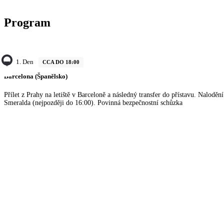
Program
1. Den
CCA DO 18:00
Barcelona (Španělsko)
Přílet z Prahy na letiště v Barceloně a následný transfer do přístavu. Naloděn
Smeralda (nejpozději do 16:00). Povinná bezpečnostní schůzka