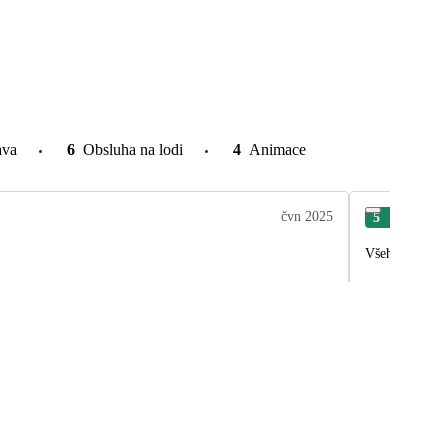
ava
6
Obsluha na lodi
4
Animace
čvn 2025
5
Olg
Všeho bylo moc