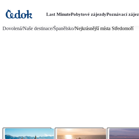
Last Minute
Pobytové zájezdy
Poznávací záje
více fotografií (72)
Dovolená
/
Naše destinace
/
Španělsko
/
Nejkrásnější místa Středomoří