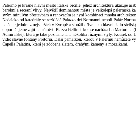
Palermo je krásné hlavní město italské Sicílie, jehož architektura ukazuje ar
barokní a secesní vlivy. Největší dominantou města je velkolepá palermská kat
svým minulým přestavbám a renovacím je nyní kombinací mnoha architektoni
Nedaleko od katedrály se rozkládá Palazzo dei Normanni neboli Palác Norma
palác je jedním z nejstarších v Evropě a sloužil dříve jako hlavní sídlo sicils
doporučujeme zajít na náměstí Piazza Bellimi, kde se nachází La Martorana 
Admirálské), která je také poznamenána několika různými styly. Kousek od 
vidět slavné fontány Pretoria. Další památkou, kterou v Palermu nemůžete vy
Capella Palatina, která je zdobena zlatem, drahými kameny a mozaikami.