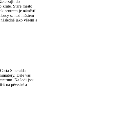
ete zajít do
o krále. Staré město
ak centrem je náměstí
llorcy se nad městem
 následně jako vězení a
 Costa Smeralda
animátory. Dále vás
 centrum. Na lodi jsou
řit na pěvecké a