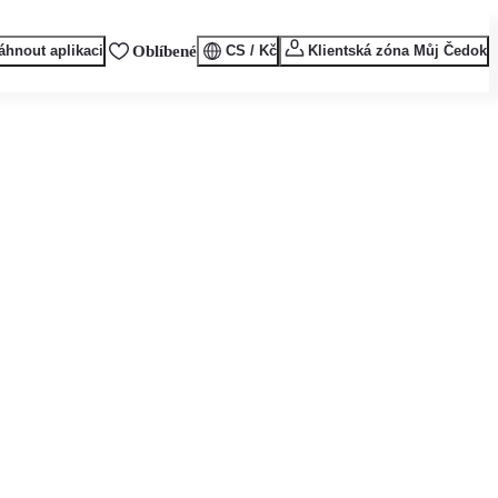
áhnout aplikaci
Oblíbené
CS / Kč
Klientská zóna Můj Čedok