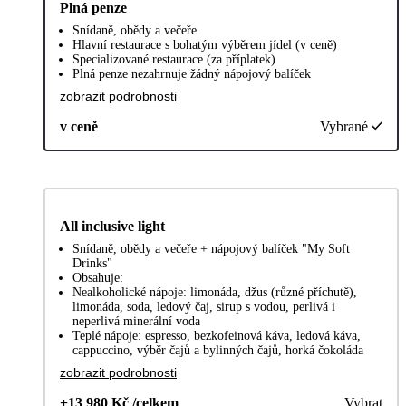
Plná penze
Snídaně, obědy a večeře
Hlavní restaurace s bohatým výběrem jídel (v ceně)
Specializované restaurace (za příplatek)
Plná penze nezahrnuje žádný nápojový balíček
zobrazit podrobnosti
v ceně
Vybrané
All inclusive light
Snídaně, obědy a večeře + nápojový balíček "My Soft
Drinks"
Obsahuje:
Nealkoholické nápoje: limonáda, džus (různé příchutě),
limonáda, soda, ledový čaj, sirup s vodou, perlivá i
neperlivá minerální voda
Teplé nápoje: espresso, bezkofeinová káva, ledová káva,
cappuccino, výběr čajů a bylinných čajů, horká čokoláda
zobrazit podrobnosti
+13 980 Kč /celkem
Vybrat