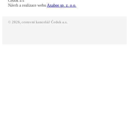
Čedok a.s
Návrh a realizace webu
Axabee sp. z. o.o.
© 2026, cestovní kancelář Čedok a.s.