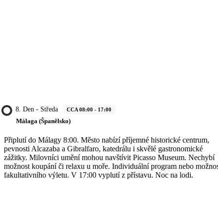
8. Den - Středa
CCA 08:00 - 17:00
Málaga (Španělsko)
Připlutí do Málagy 8:00. Město nabízí příjemné historické centrum,
pevnosti Alcazaba a Gibralfaro, katedrálu i skvělé gastronomické
zážitky. Milovníci umění mohou navštívit Picasso Museum. Nechybí
možnost koupání či relaxu u moře. Individuální program nebo možno
fakultativního výletu. V 17:00 vyplutí z přístavu. Noc na lodi.