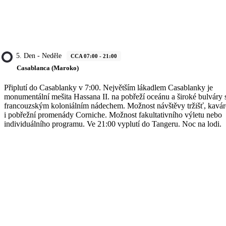
5. Den - Neděle
CCA 07:00 - 21:00
Casablanca (Maroko)
Připlutí do Casablanky v 7:00. Největším lákadlem Casablanky je
monumentální mešita Hassana II. na pobřeží oceánu a široké bulváry 
francouzským koloniálním nádechem. Možnost návštěvy tržišť, kavá
i pobřežní promenády Corniche. Možnost fakultativního výletu nebo
individuálního programu. Ve 21:00 vyplutí do Tangeru. Noc na lodi.