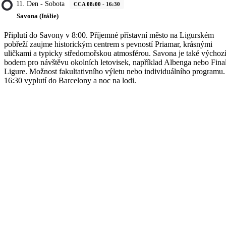
11. Den - Sobota
CCA 08:00 - 16:30
Savona (Itálie)
Připlutí do Savony v 8:00. Příjemné přístavní město na Ligurském
pobřeží zaujme historickým centrem s pevností Priamar, krásnými
uličkami a typicky středomořskou atmosférou. Savona je také výchoz
bodem pro návštěvu okolních letovisek, například Albenga nebo Fina
Ligure. Možnost fakultativního výletu nebo individuálního programu
16:30 vyplutí do Barcelony a noc na lodi.