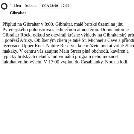
4. Den - Sobota
CCA 08:00 - 17:00
Gibraltar
Připlutí na Gibraltar v 8:00. Gibraltar, malé britské území na jihu
Pyrenejského poloostrova s jedinečnou atmosférou. Dominantou je
Gibraltar Rock, odkud se otevírají krásné výhledy na Gibraltarský prů
i pobřeží Afriky. Oblíbeným cílem je také St. Michael’s Cave a přírod
rezervace Upper Rock Nature Reserve, kde můžete potkat volně žijící
makaky. V centru vás zaujme Main Street plná obchodů, kaváren a
typicky britských detailů. Individuální program nebo možnost
fakultativního výletu. V 17:00 vyplutí do Casablanky. Noc na lodi.