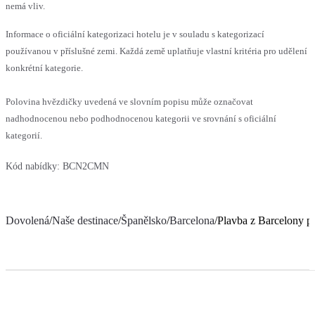
nemá vliv.
Informace o oficiální kategorizaci hotelu je v souladu s kategorizací
používanou v příslušné zemi. Každá země uplatňuje vlastní kritéria pro udělení
konkrétní kategorie.
Polovina hvězdičky uvedená ve slovním popisu může označovat
nadhodnocenou nebo podhodnocenou kategorii ve srovnání s oficiální
kategorií.
Kód nabídky:
BCN2CMN
Dovolená
/
Naše destinace
/
Španělsko
/
Barcelona
/
Plavba z Barcelony p