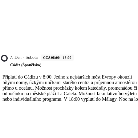
7. Den - Sobota
CCA 08:00 - 18:00
Cádiz (Španělsko)
Připlutí do Cádizu v 8:00. Jedno z nejstarších měst Evropy okouzlí
bílými domy, úzkými uličkami starého centra a příjemnou atmosférou
přímo u oceánu. Možnost procházky kolem katedrály, promenádou či
odpočinku na městské pláži La Caleta. Možnost fakultativního výletu
nebo individuálního programu. V 18:00 vyplutí do Málagy. Noc na lo