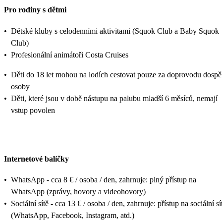
Pro rodiny s dětmi
•
Dětské kluby s celodenními aktivitami (Squok Club a Baby Squok
Club)
•
Profesionální animátoři Costa Cruises
•
Děti do 18 let mohou na lodích cestovat pouze za doprovodu dospě
osoby
•
Děti, které jsou v době nástupu na palubu mladší 6 měsíců, nemají
vstup povolen
Internetové balíčky
•
WhatsApp - cca 8 € / osoba / den, zahrnuje: plný přístup na
WhatsApp (zprávy, hovory a videohovory)
•
Sociální sítě - cca 13 € / osoba / den, zahrnuje: přístup na sociální sí
(WhatsApp, Facebook, Instagram, atd.)