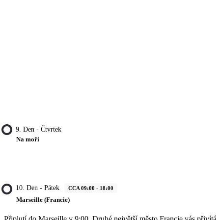
9. Den - Čtvrtek
Na moři
10. Den - Pátek
CCA 09:00 - 18:00
Marseille (Francie)
Připlutí do Marseille v 9:00. Druhé největší město Francie vás přivítá