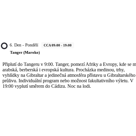
6. Den - Pondělí
CCA 09:00 - 19:00
Tanger (Maroko)
Připlutí do Tangeru v 9:00. Tanger, pomezí Afriky a Evropy, kde se m
arabská, berberská i evropská kultura. Procházka medinou, trhy,
vyhlídky na Gibraltar a jedinečná atmosféra přístavu u Gibraltarského
průlivu. Individuální program nebo možnost fakultativního výletu. V
19:00 vyplutí směrem do Cádizu. Noc na lodi.