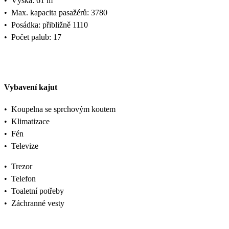
•
Výška: 61 m
•
Max. kapacita pasažérů: 3780
•
Posádka: přibližně 1110
•
Počet palub: 17
Vybavení kajut
•
Koupelna se sprchovým koutem
•
Klimatizace
•
Fén
•
Televize
•
Trezor
•
Telefon
•
Toaletní potřeby
•
Záchranné vesty