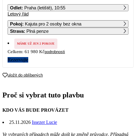
PO
ÚT
ST
ČT
PÁ
SO
NE
Odlet
:
Praha (letiště), 10:55
Letový řád
1
Pokoj
:
Kajuta pro 2 osoby bez okna
Strava
:
Plná penze
2
3
4
5
6
7
8
MÁME UŽ JEN 2 POKOJE
9
10
11
12
13
14
15
Celkem:
61 980 Kč
podrobnosti
Rezervujte
16
17
18
19
20
21
22
uložit do oblíbených
23
24
25
26
27
28
29
30 990
Proč si vybrat tuto plavbu
30
KDO VÁS BUDE PROVÁZET
25.11.2026
Issezer Lucie
Ve vybraných případech může dojít ke změně průvodce. Případná