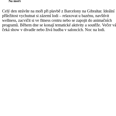
Na moři
Celý den strávíte na moři při plavbě z Barcelony na Gibraltar. Ideální
příležitost vychutnat si zázemí lodi – relaxovat u bazénu, navštívit
wellness, zacvičit si ve fitness centru nebo se zapojit do animačních
programů. Během dne se konají tematické aktivity a soutěže. Večer v
čeká show v divadle nebo živá hudba v saloncích. Noc na lodi.