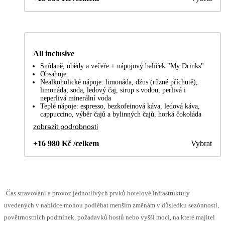
All inclusive
Snídaně, obědy a večeře + nápojový balíček "My Drinks"
Obsahuje:
Nealkoholické nápoje: limonáda, džus (různé příchutě),
limonáda, soda, ledový čaj, sirup s vodou, perlivá i
neperlivá minerální voda
Teplé nápoje: espresso, bezkofeinová káva, ledová káva,
cappuccino, výběr čajů a bylinných čajů, horká čokoláda
zobrazit podrobnosti
+16 980 Kč /celkem
Vybrat
Čas stravování a provoz jednotlivých prvků hotelové infrastruktury
uvedených v nabídce mohou podléhat menším změnám v důsledku sezónnosti,
povětrnostních podmínek, požadavků hostů nebo vyšší moci, na které majitel