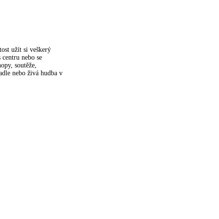
ost užít si veškerý
s centru nebo se
opy, soutěže,
adle nebo živá hudba v