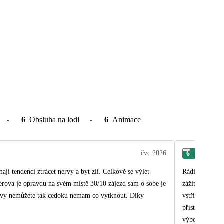
6
Obsluha na lodi
6
Animace
čvc 2026
6
Ro
mají tendenci ztrácet nervy a být zlí. Celkově se výlet
Rádi bychom po
zážitků a vzpomínek. Velké poděkování patří především delegátce Míše. Po celou d
i vy nemůžete tak cedoku nemam co vytknout. Diky
vstřícná. Se v
přístupu jsme si mohli do
výbornou dele