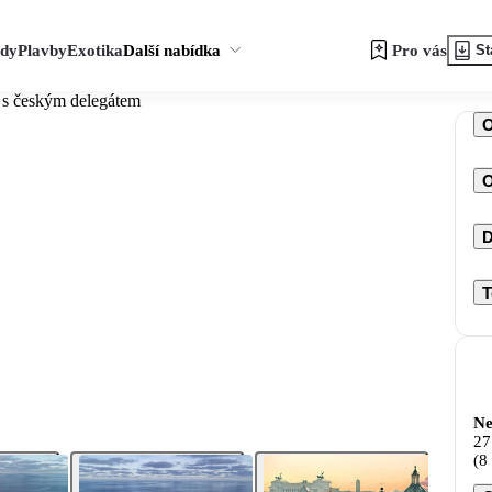
zdy
Plavby
Exotika
Další nabídka
Pro vás
St
 s českým delegátem
O
D
T
Ne
27
(8