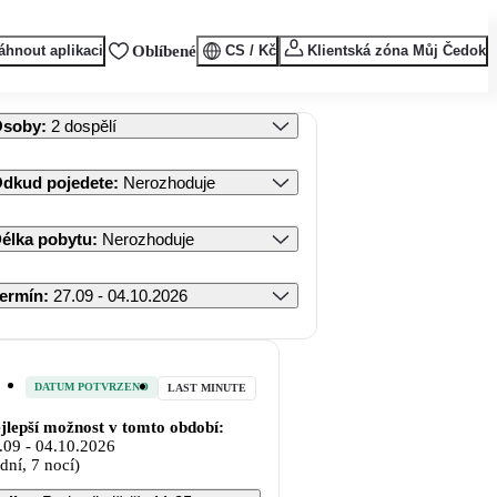
áhnout aplikaci
Oblíbené
CS / Kč
Klientská zóna Můj Čedok
Osoby
:
2 dospělí
dkud pojedete
:
Nerozhoduje
élka pobytu
:
Nerozhoduje
ermín
:
27.09 - 04.10.2026
DATUM POTVRZENO
LAST MINUTE
jlepší možnost v tomto období:
.09
-
04.10.2026
 dní, 7 nocí)