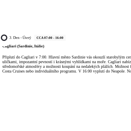
3. Den - Úterý
CCA 07:00 - 16:00
Cagliari (Sardinie, Itálie)
Připlutí do Cagliari v 7:00. Hlavní město Sardinie vás okouzlí starobylým c
uličkami, impozantní pevností i krásnými vyhlídkami na moře. Cagliari nabíz
středomořské atmosféry a možnosti koupání na nedalekých plážích. Možnost f
Costa Cruises nebo individuálního programu. V 16:00 vyplutí do Neapole. No