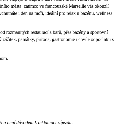
ořního města, zatímco ve francouzské Marseille vás okouzlí
chutnáte i den na moři, ideální pro relax u bazénu, wellness
od rozmanitých restaurací a barů, přes bazény a sportovní
ý zážitek, památky, příroda, gastronomie i chvíle odpočinku s
dnom.
ěna není důvodem k reklamaci zájezdu.