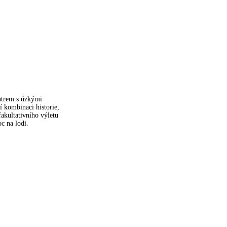
entrem s úzkými
í kombinaci historie,
akultativního výletu
c na lodi.