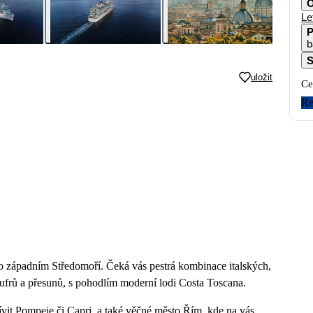
O
Le
P
b
S
uložit
Ce
Re
o západním Středomoří. Čeká vás pestrá kombinace italských,
kufrů a přesunů, s pohodlím moderní lodi Costa Toscana.
ívit Pompeje či Capri, a také věčné město Řím, kde na vás