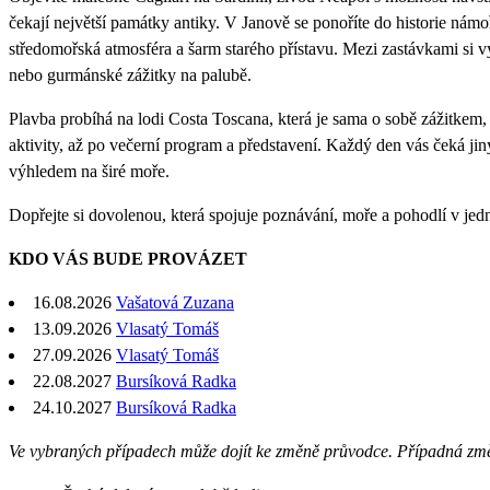
čekají největší památky antiky. V Janově se ponoříte do historie nám
středomořská atmosféra a šarm starého přístavu. Mezi zastávkami si vy
nebo gurmánské zážitky na palubě.
Plavba probíhá na lodi Costa Toscana, která je sama o sobě zážitkem, 
aktivity, až po večerní program a představení. Každý den vás čeká jin
výhledem na širé moře.
Dopřejte si dovolenou, která spojuje poznávání, moře a pohodlí v je
KDO VÁS BUDE PROVÁZET
16.08.2026
Vašatová Zuzana
13.09.2026
Vlasatý Tomáš
27.09.2026
Vlasatý Tomáš
22.08.2027
Bursíková Radka
24.10.2027
Bursíková Radka
Ve vybraných případech může dojít ke změně průvodce. Případná zm