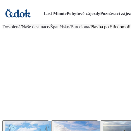
Last Minute
Pobytové zájezdy
Poznávací záje
více fotografií (59)
Dovolená
/
Naše destinace
/
Španělsko
/
Barcelona
/
Plavba po Středomoří