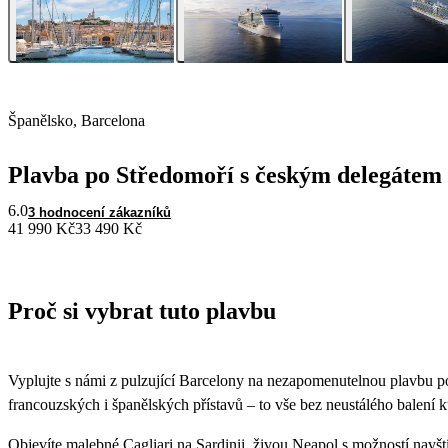
Španělsko, Barcelona
Plavba po Středomoří s českým delegátem
6.0
3 hodnocení zákazníků
41 990 Kč
33 490 Kč
Proč si vybrat tuto plavbu
Vyplujte s námi z pulzující Barcelony na nezapomenutelnou plavbu p
francouzských i španělských přístavů – to vše bez neustálého balení 
Objevíte malebné Cagliari na Sardinii, živou Neapol s možností navšt