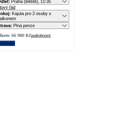
dlet
:
Praha (letiště), 11:35
tový řád
okoj
:
Kajuta pro 2 osoby s
alkonem
trava
:
Plná penze
lkem:
66 980 Kč
podrobnosti
zervujte