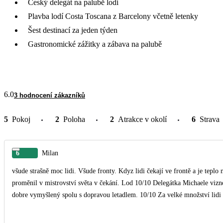
Český delegát na palubě lodi
Plavba lodí Costa Toscana z Barcelony včetně letenky
Šest destinací za jeden týden
Gastronomické zážitky a zábava na palubě
6.0
3 hodnocení zákazníků
5
Pokoj
2
Poloha
2
Atrakce v okolí
6
Strava
6
Milan
všude strašně moc lidi. Všude fronty. Kdyz lidi čekají ve frontě a je teplo 
proměnil v mistrovství světa v čekání. Lod 10/10 Delegátka Michaele viznerova je opravdu na svém místě 30/10 zájezd sam o sobe je
dobre vymyšlený spolu s dopravou letadlem. 10/10 Za velké množství lid