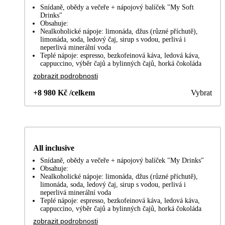
Snídaně, obědy a večeře + nápojový balíček "My Soft
Drinks"
Obsahuje:
Nealkoholické nápoje: limonáda, džus (různé příchutě),
limonáda, soda, ledový čaj, sirup s vodou, perlivá i
neperlivá minerální voda
Teplé nápoje: espresso, bezkofeinová káva, ledová káva,
cappuccino, výběr čajů a bylinných čajů, horká čokoláda
zobrazit podrobnosti
+8 980 Kč /celkem
Vybrat
All inclusive
Snídaně, obědy a večeře + nápojový balíček "My Drinks"
Obsahuje:
Nealkoholické nápoje: limonáda, džus (různé příchutě),
limonáda, soda, ledový čaj, sirup s vodou, perlivá i
neperlivá minerální voda
Teplé nápoje: espresso, bezkofeinová káva, ledová káva,
cappuccino, výběr čajů a bylinných čajů, horká čokoláda
zobrazit podrobnosti