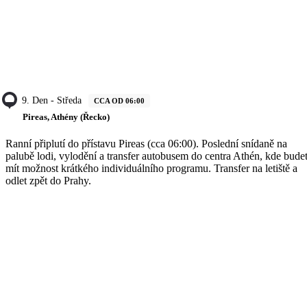
9. Den - Středa
CCA OD 06:00
Pireas, Athény (Řecko)
Ranní připlutí do přístavu Pireas (cca 06:00). Poslední snídaně na
palubě lodi, vylodění a transfer autobusem do centra Athén, kde bude
mít možnost krátkého individuálního programu. Transfer na letiště a
odlet zpět do Prahy.