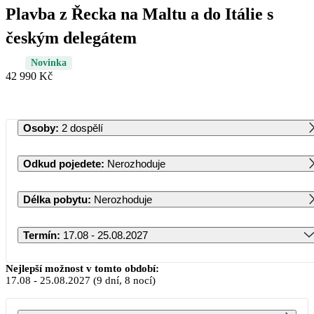
Plavba z Řecka na Maltu a do Itálie s
českým delegátem
Novinka
42 990 Kč
Osoby
:
2 dospělí
Odkud pojedete
:
Nerozhoduje
Délka pobytu
:
Nerozhoduje
Termín
:
17.08 - 25.08.2027
Srpen 2027
Nejlepší možnost v tomto období:
17.08
-
25.08.2027
(9 dní, 8 nocí)
PO
ÚT
ST
ČT
PÁ
SO
NE