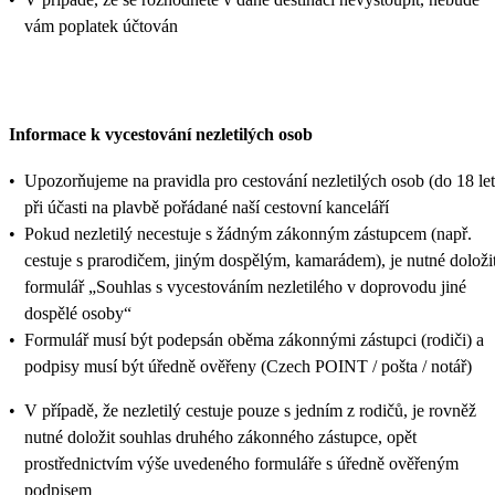
vám poplatek účtován
Informace k vycestování nezletilých osob
•
Upozorňujeme na pravidla pro cestování nezletilých osob (do 18 let
při účasti na plavbě pořádané naší cestovní kanceláří
•
Pokud nezletilý necestuje s žádným zákonným zástupcem (např.
cestuje s prarodičem, jiným dospělým, kamarádem), je nutné doloži
formulář „Souhlas s vycestováním nezletilého v doprovodu jiné
dospělé osoby“
•
Formulář musí být podepsán oběma zákonnými zástupci (rodiči) a
podpisy musí být úředně ověřeny (Czech POINT / pošta / notář)
•
V případě, že nezletilý cestuje pouze s jedním z rodičů, je rovněž
nutné doložit souhlas druhého zákonného zástupce, opět
prostřednictvím výše uvedeného formuláře s úředně ověřeným
podpisem