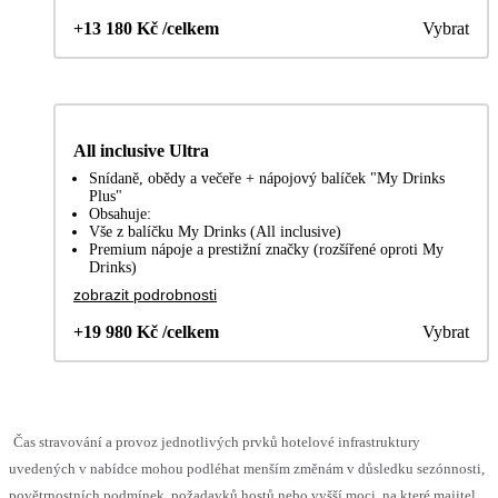
+13 180 Kč /celkem
Vybrat
All inclusive Ultra
Snídaně, obědy a večeře + nápojový balíček "My Drinks
Plus"
Obsahuje:
Vše z balíčku My Drinks (All inclusive)
Premium nápoje a prestižní značky (rozšířené oproti My
Drinks)
zobrazit podrobnosti
+19 980 Kč /celkem
Vybrat
Čas stravování a provoz jednotlivých prvků hotelové infrastruktury
uvedených v nabídce mohou podléhat menším změnám v důsledku sezónnosti,
povětrnostních podmínek, požadavků hostů nebo vyšší moci, na které majitel