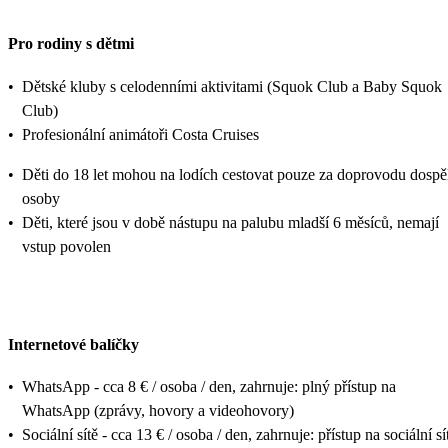
Pro rodiny s dětmi
•
Dětské kluby s celodenními aktivitami (Squok Club a Baby Squok
Club)
•
Profesionální animátoři Costa Cruises
•
Děti do 18 let mohou na lodích cestovat pouze za doprovodu dospě
osoby
•
Děti, které jsou v době nástupu na palubu mladší 6 měsíců, nemají
vstup povolen
Internetové balíčky
•
WhatsApp - cca 8 € / osoba / den, zahrnuje: plný přístup na
WhatsApp (zprávy, hovory a videohovory)
•
Sociální sítě - cca 13 € / osoba / den, zahrnuje: přístup na sociální sí