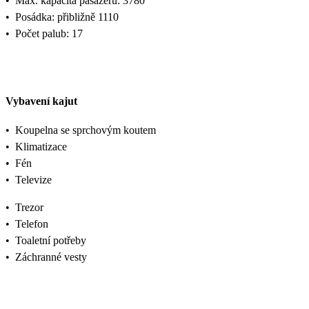
•
Max. kapacita pasažérů: 3780
•
Posádka: přibližně 1110
•
Počet palub: 17
Vybavení kajut
•
Koupelna se sprchovým koutem
•
Klimatizace
•
Fén
•
Televize
•
Trezor
•
Telefon
•
Toaletní potřeby
•
Záchranné vesty