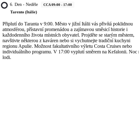
6. Den - Neděle
CCA 09:00 - 17:00
Tarento (Itálie)
Připlutí do Taranta v 9:00. Město v jižní Itálii vás přivítá poklidnou
atmosférou, přístavní promenádou a zajímavou směsicí historie i
každodenního života místních obyvatel. Projděte se starým městem,
navštivte některou z kaváren nebo si vychutnejte tradiční kuchyni
regionu Apulie. Možnost fakultativního výletu Costa Cruises nebo
individuálního programu. V 17:00 vyplutí směrem na Kefalonii. Noc 
lodi.