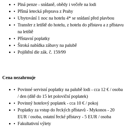
•
Plná penze - snídaně, obědy i večeře na lodi
•
Přímá letecká přeprava z Prahy
•
Ubytování 1 noc na hotelu 4* se snídaní před plavbou
•
Transfer z letiště do hotelu, z hotelu do přístavu a z přístavu
na letiště
•
Přístavní poplatky
•
Široká nabídka zábavy na palubě
•
Pojištění dle zák. č. 159/99
Cena nezahrnuje
•
Povinné servisní poplatky na palubě lodi - cca 12 € / osoba
/ den (dítě do 15 let poloviční poplatek)
•
Povinný hotelový poplatek - cca 10 € / pokoj
•
Poplatky za vstup do řeckých přístavů - Mykonos - 20
EUR / osoba, ostatní řecké přístavy - 5 EUR / osoba
•
Fakultativní výlety