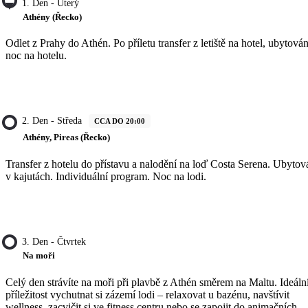
1. Den - Úterý
Athény (Řecko)
Odlet z Prahy do Athén. Po příletu transfer z letiště na hotel, ubytován
noc na hotelu.
2. Den - Středa
CCA DO 20:00
Athény, Pireas (Řecko)
Transfer z hotelu do přístavu a nalodění na loď Costa Serena. Ubytov
v kajutách. Individuální program. Noc na lodi.
3. Den - Čtvrtek
Na moři
Celý den strávíte na moři při plavbě z Athén směrem na Maltu. Ideáln
příležitost vychutnat si zázemí lodi – relaxovat u bazénu, navštívit
wellness, zacvičit si ve fitness centru nebo se zapojit do animačních