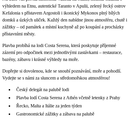
výhledem na Etnu, autentické Taranto v Apulii, zelený řecký ostrov
Kefalonia s přístavem Argostoli i ikonický Mykonos plný bílých
domků a úzkých uliček. Každý den nabídne jinou atmosféru, chutě i
zážitky – od památek a místní kuchyně až po koupání a procházky
přístavními městy.
Plavba probíhá na lodi Costa Serena, která poskytuje příjemné
zázemí pro odpočinek mezi jednotlivými zastávkami – restaurace,
bazény, zábavu i krásné výhledy na moře.
Dopřejte si dovolenou, kde se snoubí poznávání, moře a pohodlí.
Vydejte se s námi za sluncem a středomořskou atmosférou!
Český delegát na palubě lodi
Plavba lodí Costa Serena z Athén včetně letenky z Prahy
Řecko, Malta a Itálie za jeden týden
Gastronomické zážitky a zábava na palubě