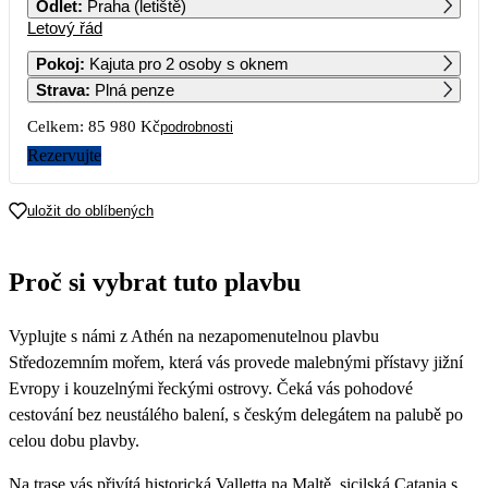
Odlet
:
Praha (letiště)
Letový řád
1
Pokoj
:
Kajuta pro 2 osoby s oknem
Strava
:
Plná penze
2
3
4
5
6
7
8
Celkem:
85 980 Kč
podrobnosti
9
10
11
12
13
14
15
Rezervujte
16
17
18
19
20
21
22
uložit do oblíbených
42 990
23
24
25
26
27
28
29
Proč si vybrat tuto plavbu
30
31
Vyplujte s námi z Athén na nezapomenutelnou plavbu
Středozemním mořem, která vás provede malebnými přístavy jižní
Evropy i kouzelnými řeckými ostrovy. Čeká vás pohodové
cestování bez neustálého balení, s českým delegátem na palubě po
celou dobu plavby.
Na trase vás přivítá historická Valletta na Maltě, sicilská Catania s