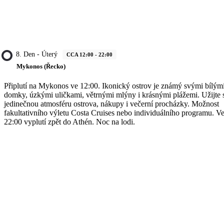
8. Den - Úterý
CCA 12:00 - 22:00
Mykonos (Řecko)
Připlutí na Mykonos ve 12:00. Ikonický ostrov je známý svými bílým
domky, úzkými uličkami, větrnými mlýny i krásnými plážemi. Užijte 
jedinečnou atmosféru ostrova, nákupy i večerní procházky. Možnost
fakultativního výletu Costa Cruises nebo individuálního programu. V
22:00 vyplutí zpět do Athén. Noc na lodi.