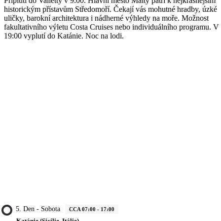
Připlutí do Valletty v 9:00. Hlavní město Malty patří k nejkrásnějším
historickým přístavům Středomoří. Čekají vás mohutné hradby, úzké
uličky, barokní architektura i nádherné výhledy na moře. Možnost
fakultativního výletu Costa Cruises nebo individuálního programu. V
19:00 vyplutí do Katánie. Noc na lodi.
5. Den - Sobota
CCA 07:00 - 17:00
Katánie (Sicílie, Itálie)