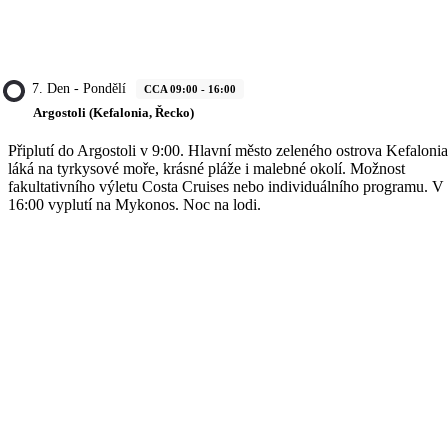
7. Den - Pondělí
CCA 09:00 - 16:00
Argostoli (Kefalonia, Řecko)
Připlutí do Argostoli v 9:00. Hlavní město zeleného ostrova Kefalonia
láká na tyrkysové moře, krásné pláže i malebné okolí. Možnost
fakultativního výletu Costa Cruises nebo individuálního programu. V
16:00 vyplutí na Mykonos. Noc na lodi.