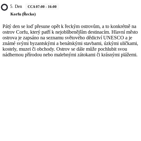
5. Den
CCA 07:00 - 16:00
Korfu (Řecko)
Pátý den se loď přesune opět k řeckým ostrovům, a to konkrétně na
ostrov Corfu, který patří k nejoblíbenějším destinacím. Hlavní město
ostrova je zapsáno na seznamu světového dědictví UNESCO a je
známé svými byzantskými a benátskými stavbami, úzkými uličkami,
kostely, muzei či obchody. Ostrov se dále může pochlubit svou
nádhernou přírodou nebo malebnými zátokami či krásnými plážemi.