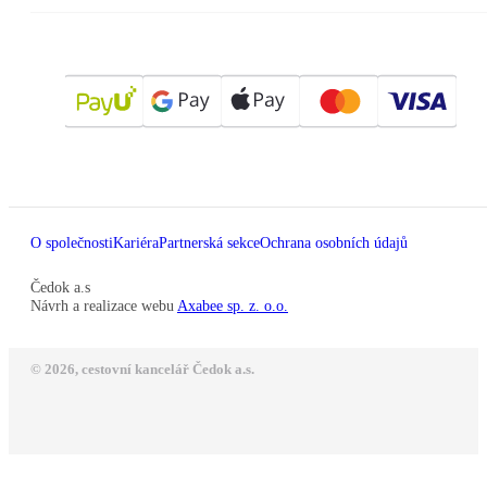
O společnosti
Kariéra
Partnerská sekce
Ochrana osobních údajů
Čedok a.s
Návrh a realizace webu
Axabee sp. z. o.o.
© 2026, cestovní kancelář Čedok a.s.