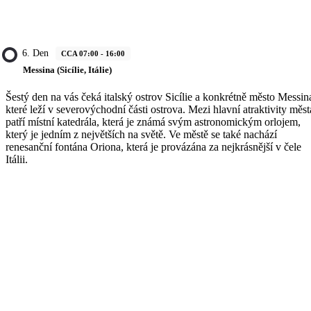
6. Den
CCA 07:00 - 16:00
Messina (Sicílie, Itálie)
Šestý den na vás čeká italský ostrov Sicílie a konkrétně město Messin
které leží v severovýchodní části ostrova. Mezi hlavní atraktivity měst
patří místní katedrála, která je známá svým astronomickým orlojem,
který je jedním z největších na světě. Ve městě se také nachází
renesanční fontána Oriona, která je provázána za nejkrásnější v čele
Itálii.