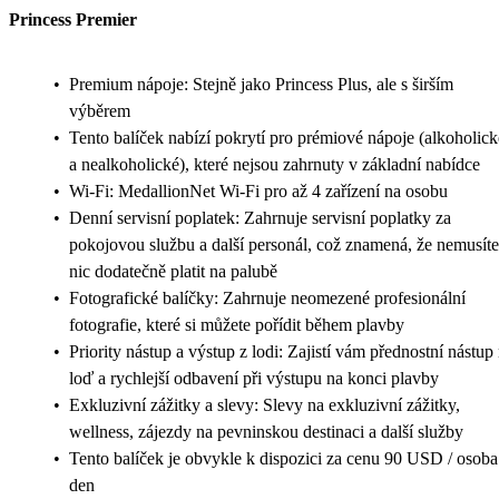
Princess Premier
•
Premium nápoje: Stejně jako Princess Plus, ale s širším
výběrem
•
Tento balíček nabízí pokrytí pro prémiové nápoje (alkoholick
a nealkoholické), které nejsou zahrnuty v základní nabídce
•
Wi-Fi: MedallionNet Wi-Fi pro až 4 zařízení na osobu
•
Denní servisní poplatek: Zahrnuje servisní poplatky za
pokojovou službu a další personál, což znamená, že nemusíte
nic dodatečně platit na palubě
•
Fotografické balíčky: Zahrnuje neomezené profesionální
fotografie, které si můžete pořídit během plavby
•
Priority nástup a výstup z lodi: Zajistí vám přednostní nástup
loď a rychlejší odbavení při výstupu na konci plavby
•
Exkluzivní zážitky a slevy: Slevy na exkluzivní zážitky,
wellness, zájezdy na pevninskou destinaci a další služby
•
Tento balíček je obvykle k dispozici za cenu 90 USD / osoba
den