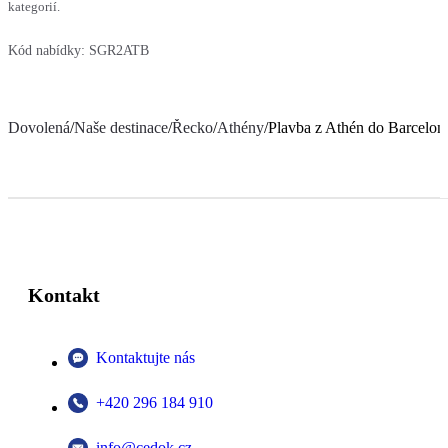
kategorií.
Kód nabídky:
SGR2ATB
Dovolená
/
Naše destinace
/
Řecko
/
Athény
/
Plavba z Athén do Barcelon
Kontakt
Kontaktujte nás
+420 296 184 910
info@cedok.cz