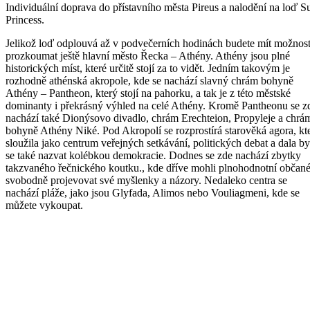
Individuální doprava do přístavního města Pireus a nalodění na loď S
Princess.
Jelikož loď odplouvá až v podvečerních hodinách budete mít možnos
prozkoumat ještě hlavní město Řecka – Athény. Athény jsou plné
historických míst, které určitě stojí za to vidět. Jedním takovým je
rozhodně athénská akropole, kde se nachází slavný chrám bohyně
Athény – Pantheon, který stojí na pahorku, a tak je z této městské
dominanty i překrásný výhled na celé Athény. Kromě Pantheonu se z
nachází také Dionýsovo divadlo, chrám Erechteion, Propyleje a chrá
bohyně Athény Niké. Pod Akropolí se rozprostírá starověká agora, kt
sloužila jako centrum veřejných setkávání, politických debat a dala by
se také nazvat kolébkou demokracie. Dodnes se zde nachází zbytky
takzvaného řečnického koutku., kde dříve mohli plnohodnotní občan
svobodně projevovat své myšlenky a názory. Nedaleko centra se
nachází pláže, jako jsou Glyfada, Alimos nebo Vouliagmeni, kde se
můžete vykoupat.