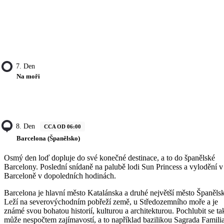
7. Den
Na moři
8. Den
CCA OD 06:00
Barcelona (Španělsko)
Osmý den loď dopluje do své konečné destinace, a to do španělské
Barcelony. Poslední snídaně na palubě lodi Sun Princess a vylodění v
Barceloně v dopoledních hodinách.
Barcelona je hlavní město Katalánska a druhé největší město Španěls
Leží na severovýchodním pobřeží země, u Středozemního moře a je
známé svou bohatou historií, kulturou a architekturou. Pochlubit se ta
může nespočtem zajímavostí, a to například bazilikou Sagrada Familia