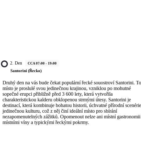
2. Den
CCA 07:00 - 19:00
Santorini (Řecko)
Druhý den na vás bude čekat populární řecké souostroví Santorini. T
místo je proslulé svou jedinečnou krajinou, vzniklou po mohutné
sopečné erupci přibližně před 3 600 lety, která vytvořila
charakteristickou kalderu obklopenou strmými útesy. Santorini je
destinací, která kombinuje bohatou historii, úchvatné přírodní scenérie
jedinečnou kulturu, což z něj činí ideální místo pro sbírání
nezapomenutelných zážitků. Opomenout nelze ani místní gastronomii
místními víny a typickými řeckými pokrmy.