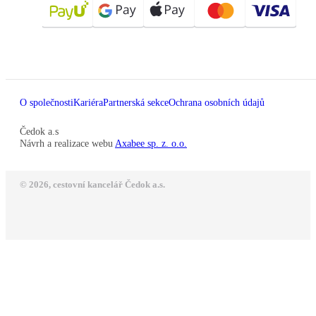
O společnosti
Kariéra
Partnerská sekce
Ochrana osobních údajů
Čedok a.s
Návrh a realizace webu
Axabee sp. z. o.o.
© 2026, cestovní kancelář Čedok a.s.