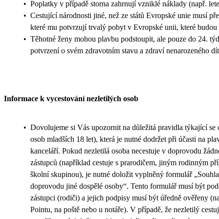
•
Poplatky v případě storna zahrnují vzniklé náklady (např. let
•
Cestující národnosti jiné, než ze států Evropské unie musí př
které mu potvrzují trvalý pobyt v Evropské unii, které budou
•
Těhotné ženy mohou plavbu podstoupit, ale pouze do 24. týdn
potvrzení o svém zdravotním stavu a zdraví nenarozeného dít
Informace k vycestování nezletilých osob
•
Dovolujeme si Vás upozornit na důležitá pravidla týkající se c
osob mladších 18 let), která je nutné dodržet při účasti na pl
kanceláří. Pokud nezletilá osoba necestuje v doprovodu žád
zástupců (například cestuje s prarodičem, jiným rodinným p
školní skupinou), je nutné doložit vyplněný formulář „Souhla
doprovodu jiné dospělé osoby“. Tento formulář musí být p
zástupci (rodiči) a jejich podpisy musí být úředně ověřeny (
Pointu, na poště nebo u notáře). V případě, že nezletilý cestu