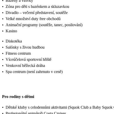
•
Bazény a vířivky
•
Zóna pro děti s bazénkem a skluzavkou
•
Divadlo – večerní představení, soutěže
•
Velké množství duty free obchodů
•
Animační programy (soutěže, tanec, posilování)
•
Kasino
•
Diskotéka
•
Salónky s živou hudbou
•
Fitness centrum
•
Víceúčelová sportovní hřiště
•
Venkovní běžecká dráha
•
Spa centrum (není zahrnuto v ceně)
Pro rodiny s dětmi
•
Dětské kluby s celodenními aktivitami (Squok Club a Baby Squok
•
Profesionální animátoři Costa Cruises