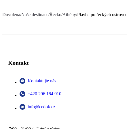
Dovolená
/
Naše destinace
/
Řecko
/
Athény
/
Plavba po řeckých ostrovec
Kontakt
Kontaktujte nás
+420 296 184 910
info@cedok.cz
7:00 - 21:00 /