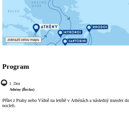
zobrazit celou mapu
Program
1. Den
Athény (Řecko)
Přílet z Prahy nebo Vídně na letiště v Athénách a následný transfer d
nocleh.