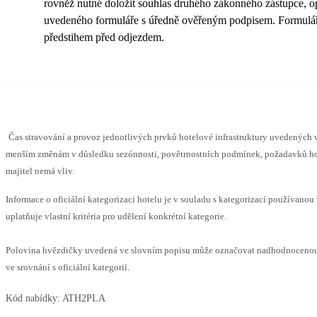
rovněž nutné doložit souhlas druhého zákonného zástupce, o
uvedeného formuláře s úředně ověřeným podpisem. Formulá
předstihem před odjezdem.
Čas stravování a provoz jednotlivých prvků hotelové infrastruktury uvedených
menším změnám v důsledku sezónnosti, povětrnostních podmínek, požadavků hos
majitel nemá vliv.
Informace o oficiální kategorizaci hotelu je v souladu s kategorizací používanou
uplatňuje vlastní kritéria pro udělení konkrétní kategorie.
Polovina hvězdičky uvedená ve slovním popisu může označovat nadhodnoceno
ve srovnání s oficiální kategorií.
Kód nabídky:
ATH2PLA