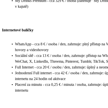
•
My Drinks Premium - cca 329 € / osoba (zahrnuje "My Drin
v kajutě)
Internetové balíčky
•
WhatsApp - cca 8 € / osoba / den, zahrnuje: plný přístup na
hovory a videohovory
•
Sociální sítě - cca 13 € / osoba / den, zahrnuje: přístup na 
WeChat, X, LinkedIn, Threema, Pinterest, Tumblr, TikTok, 
•
Full Internet - cca 20 € / osobu / den, zahrnuje: úplný a neom
•
Jednodenní Full internet - cca 42 € / osoba / den, zahrnuje: 
internetu na 24 hodin od aktivace
•
Placení za minutu - cca 0,25 € / minuta / osoba, zahrnuje: ú
internetu