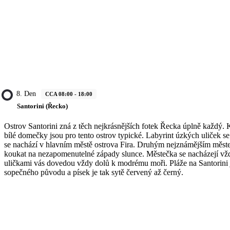
8. Den
CCA 08:00 - 18:00
Santorini (Řecko)
Ostrov Santorini zná z těch nejkrásnějších fotek Řecka úplně každý.
bílé domečky jsou pro tento ostrov typické. Labyrint úzkých uliček s
se nachází v hlavním městě ostrova Fira. Druhým nejznámějším měste
koukat na nezapomenutelné západy slunce. Městečka se nacházejí vž
uličkami vás dovedou vždy dolů k modrému moři. Pláže na Santorini j
sopečného původu a písek je tak sytě červený až černý.