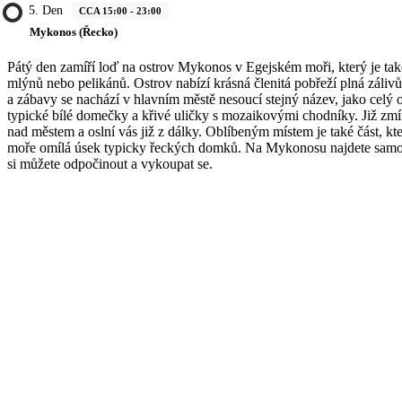
5. Den
CCA 15:00 - 23:00
Mykonos (Řecko)
Pátý den zamíří loď na ostrov Mykonos v Egejském moři, který je tak
mlýnů nebo pelikánů. Ostrov nabízí krásná členitá pobřeží plná zálivů
a zábavy se nachází v hlavním městě nesoucí stejný název, jako celý o
typické bílé domečky a křivé uličky s mozaikovými chodníky. Již zm
nad městem a oslní vás již z dálky. Oblíbeným místem je také část, kt
moře omílá úsek typicky řeckých domků. Na Mykonosu najdete samoz
si můžete odpočinout a vykoupat se.