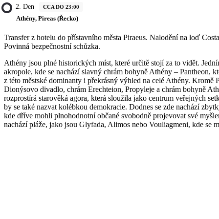
2. Den
CCA DO 23:00
Athény, Pireas (Řecko)
Transfer z hotelu do přístavního města Piraeus. Nalodění na loď Costa
Povinná bezpečnostní schůzka.
Athény jsou plné historických míst, které určitě stojí za to vidět. Je
akropole, kde se nachází slavný chrám bohyně Athény – Pantheon, kter
z této městské dominanty i překrásný výhled na celé Athény. Kromě 
Dionýsovo divadlo, chrám Erechteion, Propyleje a chrám bohyně Ath
rozprostírá starověká agora, která sloužila jako centrum veřejných set
by se také nazvat kolébkou demokracie. Dodnes se zde nachází zbyt
kde dříve mohli plnohodnotní občané svobodně projevovat své myšle
nachází pláže, jako jsou Glyfada, Alimos nebo Vouliagmeni, kde se 