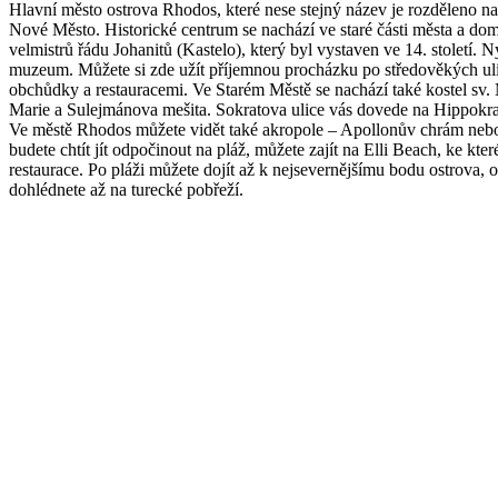
Hlavní město ostrova Rhodos, které nese stejný název je rozděleno na 
Nové Město. Historické centrum se nachází ve staré části města a do
velmistrů řádu Johanitů (Kastelo), který byl vystaven ve 14. století. 
muzeum. Můžete si zde užít příjemnou procházku po středověkých ul
obchůdky a restauracemi. Ve Starém Městě se nachází také kostel sv. 
Marie a Sulejmánova mešita. Sokratova ulice vás dovede na Hippokra
Ve městě Rhodos můžete vidět také akropole – Apollonův chrám nebo
budete chtít jít odpočinout na pláž, můžete zajít na Elli Beach, ke kter
restaurace. Po pláži můžete dojít až k nejsevernějšímu bodu ostrova, o
dohlédnete až na turecké pobřeží.