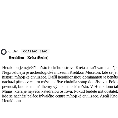
6. Den
CCA 09:00 - 19:00
Heraklion – Kréta (Řecko)
Heraklion je největší město řeckého ostrova Kréta a stačí vám na něj
Nejproslulejší je archeologické muzeum Kretikon Museion, kde se je 
historii mínojské civilizace. Další heraklionskou dominantou je benát
nachází přímo v centru města a dříve chránila vstup do přístavu. Poku
pevnosti, budete mít nádherný výhled na celé město. V Heraklionu tak
Minas, která je největší katedrálou ostrova. Pokud budete mít dostate
kde se nachází paláce bývalého centra mínojské civilizace. Areál Kn
Heraklionu.