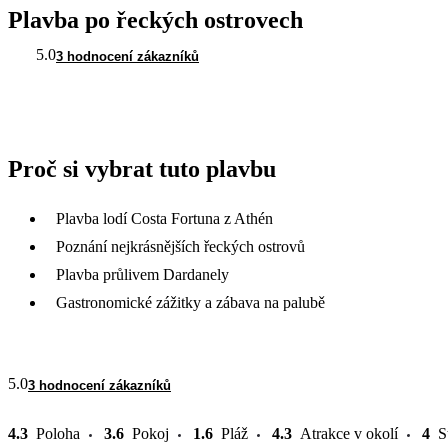
Plavba po řeckých ostrovech
5.0
3 hodnocení zákazníků
Proč si vybrat tuto plavbu
Plavba lodí Costa Fortuna z Athén
Poznání nejkrásnějších řeckých ostrovů
Plavba průlivem Dardanely
Gastronomické zážitky a zábava na palubě
5.0
3 hodnocení zákazníků
4.3
Poloha
3.6
Pokoj
1.6
Pláž
4.3
Atrakce v okolí
4
S