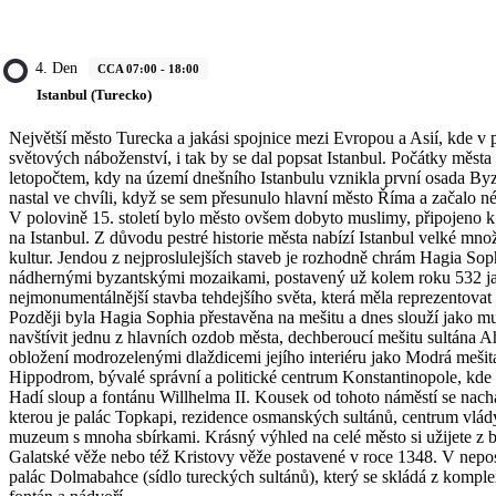
4. Den
CCA 07:00 - 18:00
Istanbul (Turecko)
Největší město Turecka a jakási spojnice mezi Evropou a Asií, kde v p
světových náboženství, i tak by se dal popsat Istanbul. Počátky města s
letopočtem, kdy na území dnešního Istanbulu vznikla první osada By
nastal ve chvíli, když se sem přesunulo hlavní město Říma a začalo n
V polovině 15. století bylo město ovšem dobyto muslimy, připojeno 
na Istanbul. Z důvodu pestré historie města nabízí Istanbul velké mn
kultur. Jendou z nejproslulejších staveb je rozhodně chrám Hagia So
nádhernými byzantskými mozaikami, postavený už kolem roku 532 jak
nejmonumentálnější stavba tehdejšího světa, která měla reprezentovat s
Později byla Hagia Sophia přestavěna na mešitu a dnes slouží jako
navštívit jednu z hlavních ozdob města, dechberoucí mešitu sultána 
obložení modrozelenými dlaždicemi jejího interiéru jako Modrá mešit
Hippodrom, bývalé správní a politické centrum Konstantinopole, kde 
Hadí sloup a fontánu Willhelma II. Kousek od tohoto náměstí se nachá
kterou je palác Topkapi, rezidence osmanských sultánů, centrum vlád
muzeum s mnoha sbírkami. Krásný výhled na celé město si užijete z
Galatské věže nebo též Kristovy věže postavené v roce 1348. V neposl
palác Dolmabahce (sídlo tureckých sultánů), který se skládá z komple