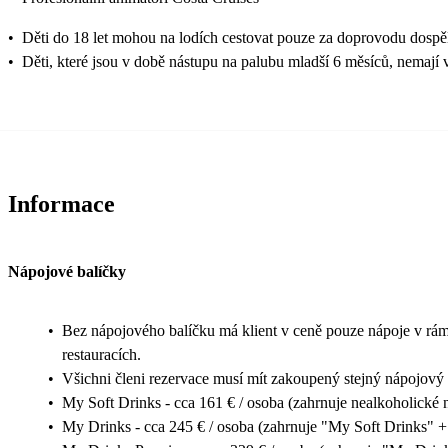
•
Děti do 18 let mohou na lodích cestovat pouze za doprovodu dospě
•
Děti, které jsou v době nástupu na palubu mladší 6 měsíců, nemají
Informace
Nápojové balíčky
•
Bez nápojového balíčku má klient v ceně pouze nápoje v rám
restauracích.
•
Všichni členi rezervace musí mít zakoupený stejný nápojový 
•
My Soft Drinks - cca 161 € / osoba (zahrnuje nealkoholické 
•
My Drinks - cca 245 € / osoba (zahrnuje "My Soft Drinks" +