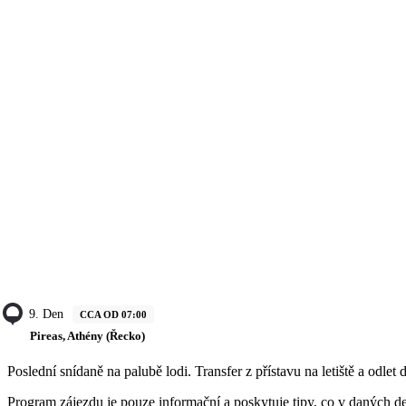
9. Den
CCA OD 07:00
Pireas, Athény (Řecko)
Poslední snídaně na palubě lodi. Transfer z přístavu na letiště a odle
Program zájezdu je pouze informační a poskytuje tipy, co v daných de