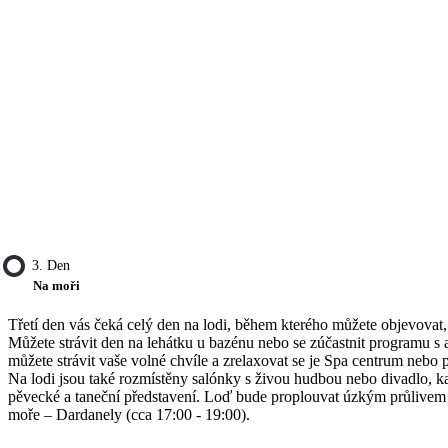
3. Den
Na moři
Třetí den vás čeká celý den na lodi, během kterého můžete objevovat,
Můžete strávit den na lehátku u bazénu nebo se zúčastnit programu s 
můžete strávit vaše volné chvíle a zrelaxovat se je Spa centrum nebo pr
Na lodi jsou také rozmístěny salónky s živou hudbou nebo divadlo, k
pěvecké a taneční představení. Loď bude proplouvat úzkým průlivem
moře – Dardanely (cca 17:00 - 19:00).