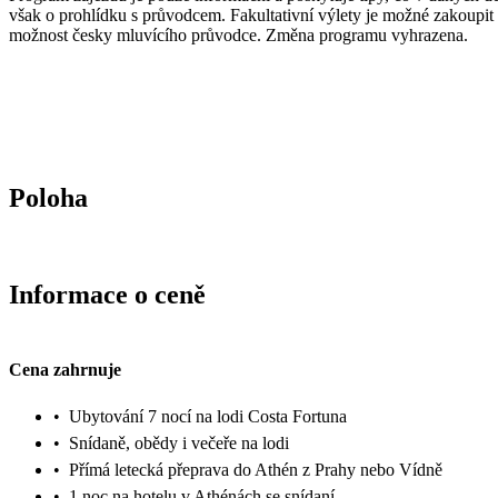
však o prohlídku s průvodcem. Fakultativní výlety je možné zakoupit 
možnost česky mluvícího průvodce. Změna programu vyhrazena.
Poloha
Informace o ceně
Cena zahrnuje
•
Ubytování 7 nocí na lodi Costa Fortuna
•
Snídaně, obědy i večeře na lodi
•
Přímá letecká přeprava do Athén z Prahy nebo Vídně
•
1 noc na hotelu v Athénách se snídaní