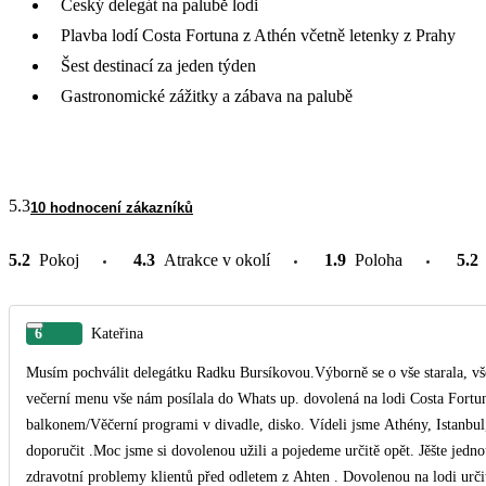
Český delegát na palubě lodi
Plavba lodí Costa Fortuna z Athén včetně letenky z Prahy
Šest destinací za jeden týden
Gastronomické zážitky a zábava na palubě
5.3
10 hodnocení zákazníků
5.2
Pokoj
4.3
Atrakce v okolí
1.9
Poloha
5.2
6
Kateřina
Musím pochválit delegátku Radku Bursíkovou.Výborně se o vše starala, vše 
večerní menu vše nám posílala do Whats up. dovolená na lodi Costa Fortuna byla úžasná , jídlo,pití krásné kajuty /měli jsme kaju
balkonem/Věčerní programi v divadle, disko. Vídeli jsme Athény, Istanbu
doporučit .Moc jsme si dovolenou užili a pojedeme určitě opět. Jěšte jedno
zdravotní problemy klientů před odletem z Ahten . Dovolenou na lodi určit