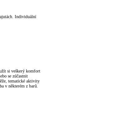
ajutách. Individuální
 užít si veškerý komfort
nebo se zúčastnit
že, tematické aktivity
ba v některém z barů.