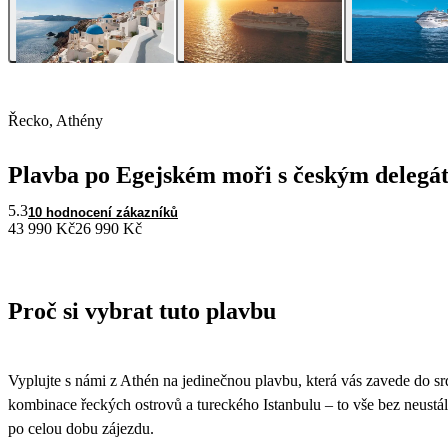
Řecko, Athény
Plavba po Egejském moři s českým delegá
5.3
10 hodnocení zákazníků
43 990 Kč
26 990 Kč
Proč si vybrat tuto plavbu
Vyplujte s námi z Athén na jedinečnou plavbu, která vás zavede do s
kombinace řeckých ostrovů a tureckého Istanbulu – to vše bez neustá
po celou dobu zájezdu.