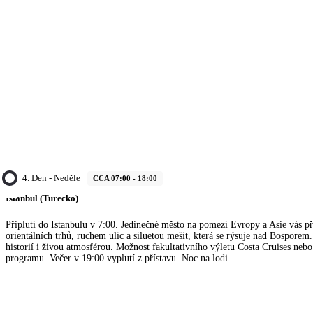
4. Den - Neděle
CCA 07:00 - 18:00
Istanbul (Turecko)
Připlutí do Istanbulu v 7:00. Jedinečné město na pomezí Evropy a Asie vás př
orientálních trhů, ruchem ulic a siluetou mešit, která se rýsuje nad Bosporem.
historií i živou atmosférou. Možnost fakultativního výletu Costa Cruises nebo
programu. Večer v 19:00 vyplutí z přístavu. Noc na lodi.