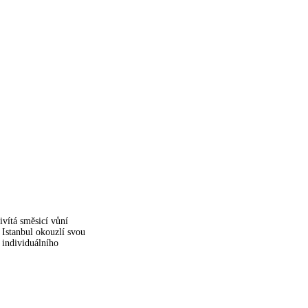
ivítá směsicí vůní
 Istanbul okouzlí svou
 individuálního