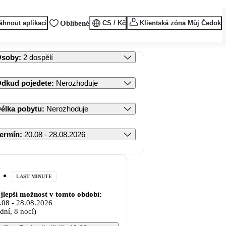
áhnout aplikaci
Oblíbené
CS / Kč
Klientská zóna Můj Čedok
Osoby
:
2 dospělí
dkud pojedete
:
Nerozhoduje
élka pobytu
:
Nerozhoduje
ermín
:
20.08 - 28.08.2026
LAST MINUTE
jlepší možnost v tomto období:
.08
-
28.08.2026
 dní, 8 nocí)