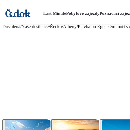
Last Minute
Pobytové zájezdy
Poznávací záje
více fotografií (46)
Dovolená
/
Naše destinace
/
Řecko
/
Athény
/
Plavba po Egejském moři s