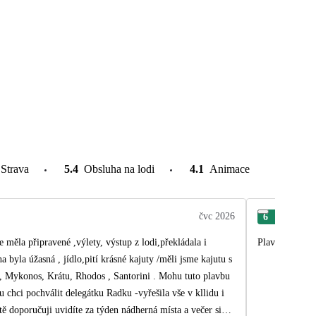
Strava
5.4
Obsluha na lodi
4.1
Animace
čvc 2026
6
Eva
měla připravené ,výlety, výstup z lodi,překládala i
Plavba lodí je
tu s
l, Mykonos, Krátu, Rhodos , Santorini . Mohu tuto plavbu
u chci pochválit delegátku Radku -vyřešila vše v kllidu i
ě doporučuji uvidíte za týden nádherná místa a večer si