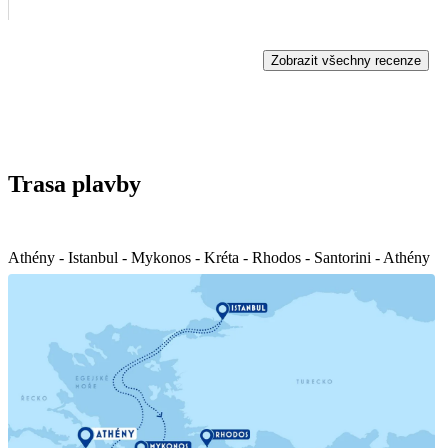
odpočinete na lodi. s pozdravem Kateřina
Zobrazit všechny recenze
Trasa plavby
Athény - Istanbul - Mykonos - Kréta - Rhodos - Santorini - Athény