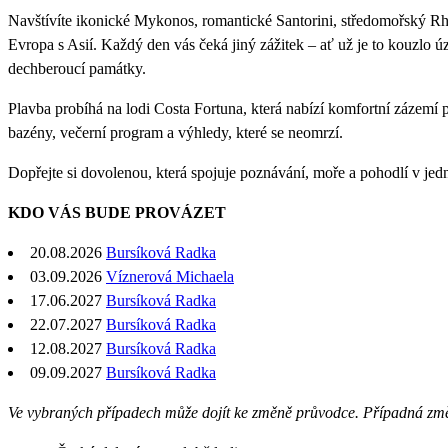
Navštívíte ikonické Mykonos, romantické Santorini, středomořský Rhod
Evropa s Asií. Každý den vás čeká jiný zážitek – ať už je to kouzlo 
dechberoucí památky.
Plavba probíhá na lodi Costa Fortuna, která nabízí komfortní zázemí 
bazény, večerní program a výhledy, které se neomrzí.
Dopřejte si dovolenou, která spojuje poznávání, moře a pohodlí v jed
KDO VÁS BUDE PROVÁZET
20.08.2026
Bursíková Radka
03.09.2026
Víznerová Michaela
17.06.2027
Bursíková Radka
22.07.2027
Bursíková Radka
12.08.2027
Bursíková Radka
09.09.2027
Bursíková Radka
Ve vybraných případech může dojít ke změně průvodce. Případná zm