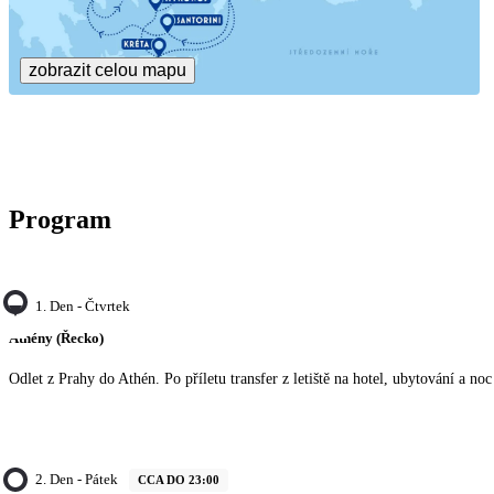
zobrazit celou mapu
Program
1. Den - Čtvrtek
Athény (Řecko)
Odlet z Prahy do Athén. Po příletu transfer z letiště na hotel, ubytování a noc
2. Den - Pátek
CCA DO 23:00