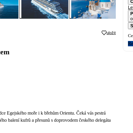
O
Le
P
o
S
uložit
Ce
Re
tem
rdce Egejského moře i k břehům Orientu. Čeká vás pestrá
lého balení kufrů a přesunů s doprovodem českého delegáta