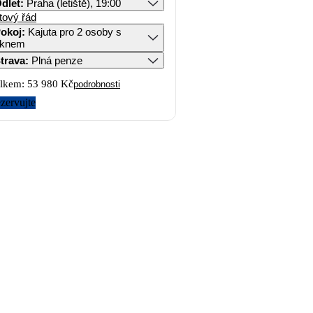
dlet
:
Praha (letiště), 19:00
tový řád
okoj
:
Kajuta pro 2 osoby s
knem
trava
:
Plná penze
lkem:
53 980 Kč
podrobnosti
zervujte