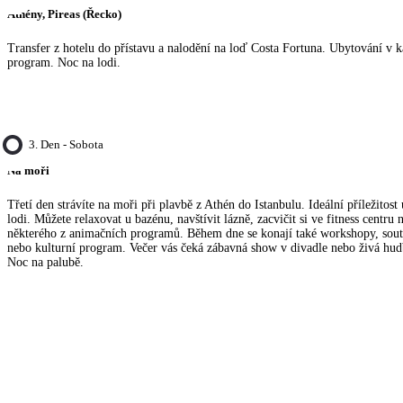
Athény, Pireas (Řecko)
Transfer z hotelu do přístavu a nalodění na loď Costa Fortuna. Ubytování v k
program. Noc na lodi.
3. Den - Sobota
Na moři
Třetí den strávíte na moři při plavbě z Athén do Istanbulu. Ideální příležitost
lodi. Můžete relaxovat u bazénu, navštívit lázně, zacvičit si ve fitness centru 
některého z animačních programů. Během dne se konají také workshopy, soutě
nebo kulturní program. Večer vás čeká zábavná show v divadle nebo živá hud
Noc na palubě.