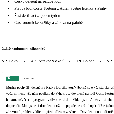
Český delegát na palubě lodi
Plavba lodí Costa Fortuna z Athén včetně letenky z Prahy
Šest destinací za jeden týden
Gastronomické zážitky a zábava na palubě
5.3
10 hodnocení zákazníků
5.2
Pokoj
4.3
Atrakce v okolí
1.9
Poloha
5.2
6
Kateřina
Musím pochválit delegátku Radku Bursíkovou.Výborně se o vše starala, vše 
večerní menu vše nám posílala do Whats up. dovolená na lodi Costa Fortuna byla úžasná , jídlo,pití krásné kajuty /měli jsme kaju
balkonem/Věčerní programi v divadle, disko. Vídeli jsme Athény, Istanbu
doporučit .Moc jsme si dovolenou užili a pojedeme určitě opět. Jěšte jedno
zdravotní problemy klientů před odletem z Ahten . Dovolenou na lodi určit