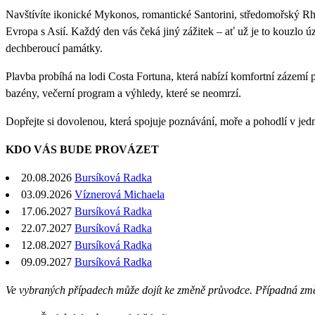
Navštívíte ikonické Mykonos, romantické Santorini, středomořský Rhod
Evropa s Asií. Každý den vás čeká jiný zážitek – ať už je to kouzlo 
dechberoucí památky.
Plavba probíhá na lodi Costa Fortuna, která nabízí komfortní zázemí 
bazény, večerní program a výhledy, které se neomrzí.
Dopřejte si dovolenou, která spojuje poznávání, moře a pohodlí v jed
KDO VÁS BUDE PROVÁZET
20.08.2026
Bursíková Radka
03.09.2026
Víznerová Michaela
17.06.2027
Bursíková Radka
22.07.2027
Bursíková Radka
12.08.2027
Bursíková Radka
09.09.2027
Bursíková Radka
Ve vybraných případech může dojít ke změně průvodce. Případná zm