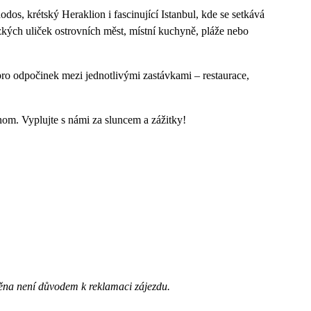
os, krétský Heraklion i fascinující Istanbul, kde se setkává
úzkých uliček ostrovních měst, místní kuchyně, pláže nebo
pro odpočinek mezi jednotlivými zastávkami – restaurace,
nom. Vyplujte s námi za sluncem a zážitky!
ěna není důvodem k reklamaci zájezdu.