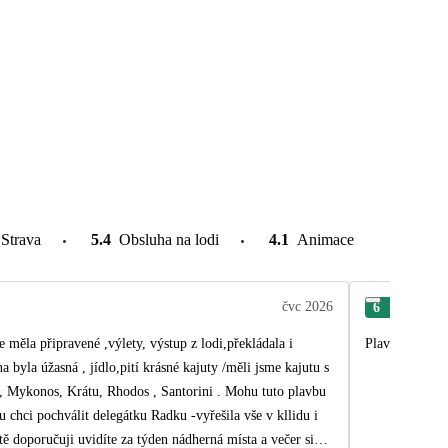
Strava
5.4
Obsluha na lodi
4.1
Animace
čvc 2026
6
Eva
měla připravené ,výlety, výstup z lodi,překládala i
Plavba lodí je
tu s
l, Mykonos, Krátu, Rhodos , Santorini . Mohu tuto plavbu
u chci pochválit delegátku Radku -vyřešila vše v kllidu i
ě doporučuji uvidíte za týden nádherná místa a večer si