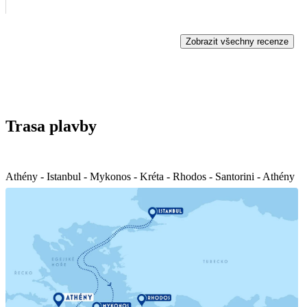
odpočinete na lodi. s pozdravem Kateřina
Zobrazit všechny recenze
Trasa plavby
Athény - Istanbul - Mykonos - Kréta - Rhodos - Santorini - Athény