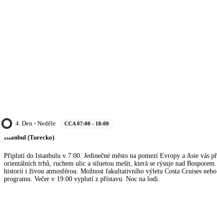
4. Den - Neděle
CCA 07:00 - 18:00
Istanbul (Turecko)
Připlutí do Istanbulu v 7:00. Jedinečné město na pomezí Evropy a Asie vás př
orientálních trhů, ruchem ulic a siluetou mešit, která se rýsuje nad Bosporem.
historií i živou atmosférou. Možnost fakultativního výletu Costa Cruises nebo
programu. Večer v 19:00 vyplutí z přístavu. Noc na lodi.