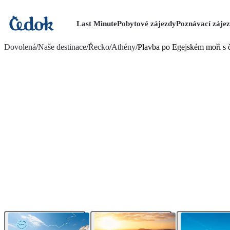
Last Minute
Pobytové zájezdy
Poznávací záje
více fotografií (46)
Dovolená
/
Naše destinace
/
Řecko
/
Athény
/
Plavba po Egejském moři s