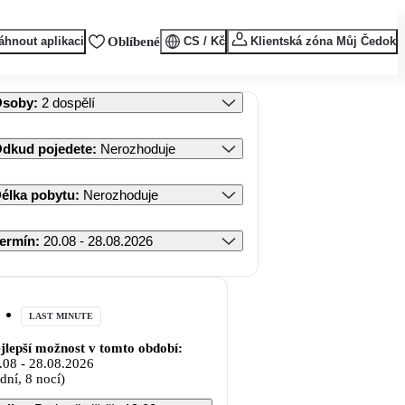
áhnout aplikaci
Oblíbené
CS / Kč
Klientská zóna Můj Čedok
Osoby
:
2 dospělí
dkud pojedete
:
Nerozhoduje
élka pobytu
:
Nerozhoduje
ermín
:
20.08 - 28.08.2026
LAST MINUTE
jlepší možnost v tomto období:
.08
-
28.08.2026
 dní, 8 nocí)