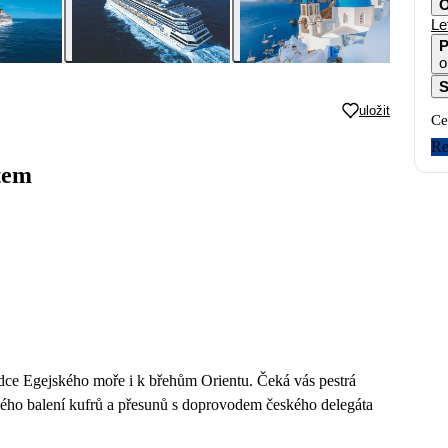
O
Le
P
o
S
uložit
Ce
Re
tem
rdce Egejského moře i k břehům Orientu. Čeká vás pestrá
lého balení kufrů a přesunů s doprovodem českého delegáta