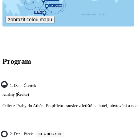
zobrazit celou mapu
Program
1. Den - Čtvrtek
Athény (Řecko)
Odlet z Prahy do Athén. Po příletu transfer z letiště na hotel, ubytování a noc
2. Den - Pátek
CCA DO 23:00