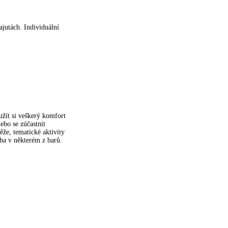
ajutách. Individuální
 užít si veškerý komfort
nebo se zúčastnit
že, tematické aktivity
ba v některém z barů.