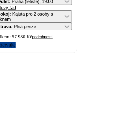
dlet
:
Praha (letiště), 19:00
tový řád
okoj
:
Kajuta pro 2 osoby s
knem
trava
:
Plná penze
lkem:
57 980 Kč
podrobnosti
zervujte