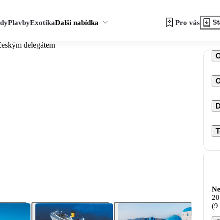
zdy
Plavby
Exotika
Další nabídka
Pro vás
St
 českým delegátem
O
D
T
Ne
20
(9