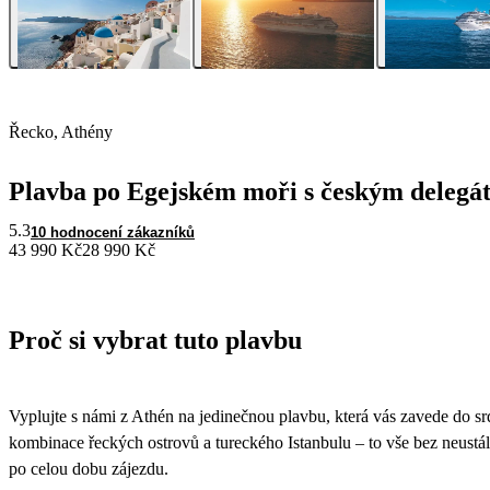
Řecko, Athény
Plavba po Egejském moři s českým delegá
5.3
10 hodnocení zákazníků
43 990 Kč
28 990 Kč
Proč si vybrat tuto plavbu
Vyplujte s námi z Athén na jedinečnou plavbu, která vás zavede do s
kombinace řeckých ostrovů a tureckého Istanbulu – to vše bez neustá
po celou dobu zájezdu.