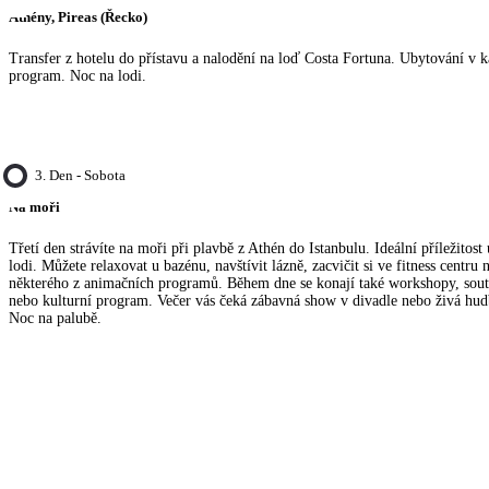
Athény, Pireas (Řecko)
Transfer z hotelu do přístavu a nalodění na loď Costa Fortuna. Ubytování v k
program. Noc na lodi.
3. Den - Sobota
Na moři
Třetí den strávíte na moři při plavbě z Athén do Istanbulu. Ideální příležitost
lodi. Můžete relaxovat u bazénu, navštívit lázně, zacvičit si ve fitness centru 
některého z animačních programů. Během dne se konají také workshopy, soutě
nebo kulturní program. Večer vás čeká zábavná show v divadle nebo živá hud
Noc na palubě.