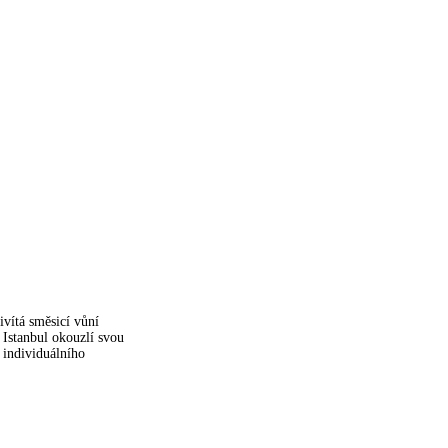
ivítá směsicí vůní
 Istanbul okouzlí svou
 individuálního