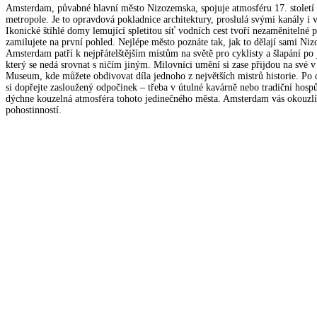
Amsterdam, půvabné hlavní město Nizozemska, spojuje atmosféru 17. století
metropole. Je to opravdová pokladnice architektury, proslulá svými kanály i
Ikonické štíhlé domy lemující spletitou síť vodních cest tvoří nezaměnitelné 
zamilujete na první pohled. Nejlépe město poznáte tak, jak to dělají sami Niz
Amsterdam patří k nejpřátelštějším místům na světě pro cyklisty a šlapání po j
který se nedá srovnat s ničím jiným. Milovníci umění si zase přijdou na své
Museum, kde můžete obdivovat díla jednoho z největších mistrů historie. Po
si dopřejte zasloužený odpočinek – třeba v útulné kavárně nebo tradiční hosp
dýchne kouzelná atmosféra tohoto jedinečného města. Amsterdam vás okouzlí s
pohostinností.