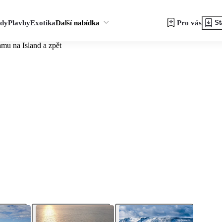
zdy
Plavby
Exotika
Další nabídka
Pro vás
St
mu na Island a zpět