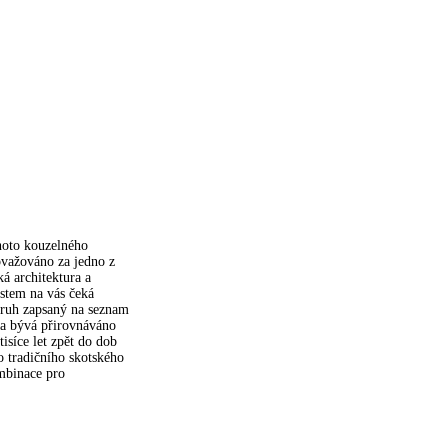
hoto kouzelného
ovažováno za jedno z
á architektura a
ěstem na vás čeká
kruh zapsaný na seznam
a bývá přirovnáváno
síce let zpět do dob
o tradičního skotského
ombinace pro