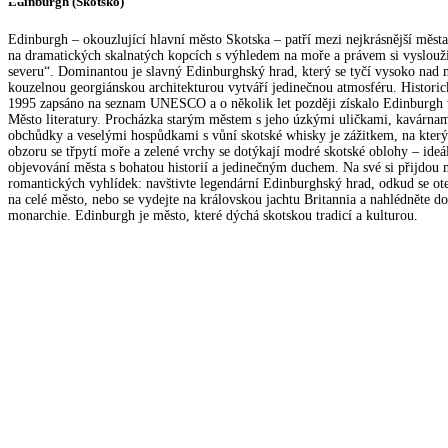
Edinburgh (Skotsko)
Edinburgh – okouzlující hlavní město Skotska – patří mezi nejkrásnější měst
na dramatických skalnatých kopcích s výhledem na moře a právem si vyslouž
severu“. Dominantou je slavný Edinburghský hrad, který se tyčí vysoko nad 
kouzelnou georgiánskou architekturou vytváří jedinečnou atmosféru. Historic
1995 zapsáno na seznam UNESCO a o několik let později získalo Edinburgh ta
Město literatury. Procházka starým městem s jeho úzkými uličkami, kavárnam
obchůdky a veselými hospůdkami s vůní skotské whisky je zážitkem, na kter
obzoru se třpytí moře a zelené vrchy se dotýkají modré skotské oblohy – ideál
objevování města s bohatou historií a jedinečným duchem. Na své si přijdou 
romantických vyhlídek: navštivte legendární Edinburghský hrad, odkud se ot
na celé město, nebo se vydejte na královskou jachtu Britannia a nahlédněte do
monarchie. Edinburgh je město, které dýchá skotskou tradicí a kulturou.