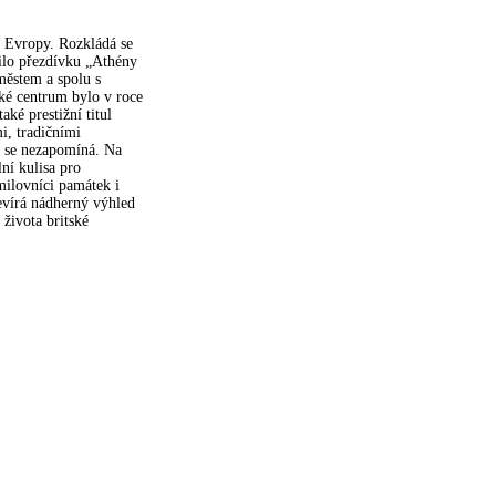
a Evropy. Rozkládá se
ilo přezdívku „Athény
městem a spolu s
ké centrum bylo v roce
ké prestižní titul
i, tradičními
ý se nezapomíná. Na
ní kulisa pro
milovníci památek i
evírá nádherný výhled
 života britské