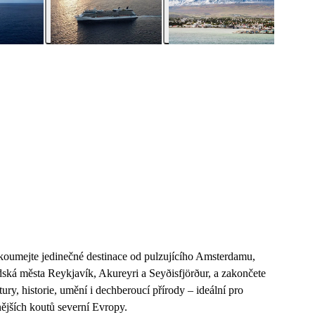
zkoumejte jedinečné destinace od pulzujícího Amsterdamu,
ndská města Reykjavík, Akureyri a Seyðisfjörður, a zakončete
ry, historie, umění i dechberoucí přírody – ideální pro
nějších koutů severní Evropy.