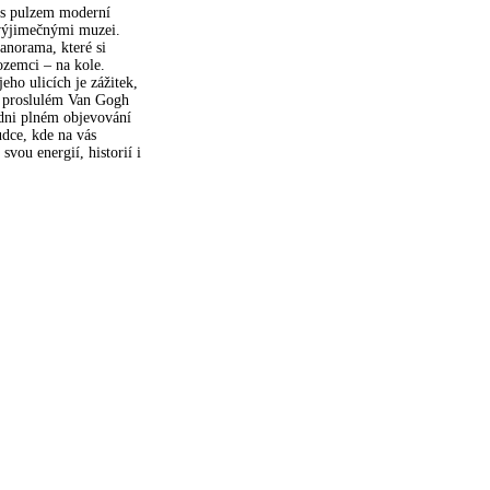
 s pulzem moderní
 výjimečnými muzei.
panorama, které si
ozemci – na kole.
eho ulicích je zážitek,
 v proslulém Van Gogh
 dni plném objevování
ůdce, kde na vás
vou energií, historií i