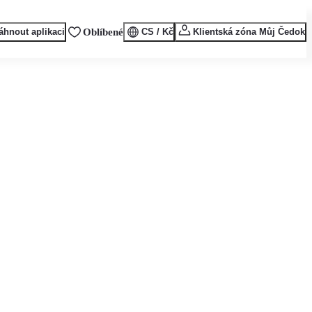
áhnout aplikaci
Oblíbené
CS / Kč
Klientská zóna Můj Čedok