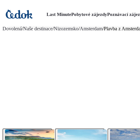
Last Minute
Pobytové zájezdy
Poznávací záje
více fotografií (41)
Dovolená
/
Naše destinace
/
Nizozemsko
/
Amsterdam
/
Plavba z Amsterda