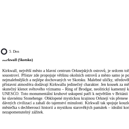
5. Den
Kirkwall (Skotsko)
Kirkwall, největší město a hlavní centrum Orknejských ostrovů, je srdcem to
souostroví. Přístav zde propojuje většinu okolních ostrovů a město samo je p
nejmalebnějších a nejlépe dochovaných ve Skotsku. Malebné uličky, středověk
přístavní atmosféra dodávají Kirkwallu jedinečný charakter. Jen kousek za m
skutečný klenot světového významu – Ring of Brodgar, neolitický kamenný 
UNESCO. Toto monumentální kruhové uskupení patří k největším v Británii 
ke slavnému Stonehenge. Obklopené mystickou krajinou Orknejí vás přenese ti
dávných civilizací a zahalí do tajemství minulosti. Kirkwall tak spojuje kouzl
městečka s dechberoucí historií a mystikou starověkých památek – ideální k
nezapomenutelný zážitek.