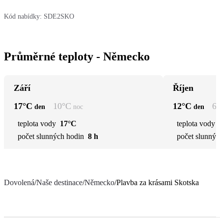
Kód nabídky:
SDE2SKO
Průměrné teploty - Německo
Září
Říjen
17
°C
10
°C
12
°C
6
den
noc
den
teplota vody
17°C
teplota vody
počet slunných hodin
8 h
počet slunnýc
Dovolená
/
Naše destinace
/
Německo
/
Plavba za krásami Skotska