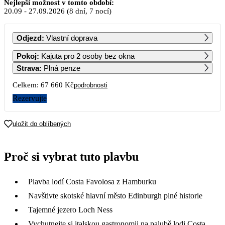
Září 2026
Nejlepší možnost v tomto období:
20.09
-
27.09.2026
(8 dní, 7 nocí)
PO
ÚT
ST
ČT
PÁ
SO
NE
Odjezd
:
Vlastní doprava
1
2
3
4
5
6
Pokoj
:
Kajuta pro 2 osoby bez okna
Strava
:
Plná penze
7
8
9
10
11
12
13
Celkem:
67 660 Kč
podrobnosti
Rezervujte
14
15
16
17
18
19
20
33 830
uložit do oblíbených
21
22
23
24
25
26
27
Proč si vybrat tuto plavbu
28
29
30
Plavba lodí Costa Favolosa z Hamburku
Navštivte skotské hlavní město Edinburgh plné historie
Tajemné jezero Loch Ness
Vychutnejte si italskou gastronomii na palubě lodi Costa