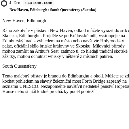
4. Den
CCA 08:00 - 18:00
New Haven, Edinburgh / South Queensferry (Skotsko)
New Haven, Edinburgh
Ráno zakotvíte v přístavu New Haven, odkud můžete vyrazit do srdc
Skotska, Edinburghu. Projděte se po Královské míli, vystoupejte na
Edinburský hrad s výhledem na město nebo navštivte Holyroodský
palác, oficiální sídlo britské královny ve Skotsku. Milovníci přírody
mohou zamířit na Arthur's Seat, zatímco ti, co hledají tradiční skotské
zážitky, mohou ochutnat whisky v některé z místních palíren.
South Queensferry
Tento malebný přístav je bránou do Edinburghu a okolí. Můžete se z
kochat pohledem na slavný železniční most Forth Bridge zapsaný na
seznamu UNESCO. Nezapomeňte navštívit nedaleké panství Hopeto
House nebo si užít klidné procházky podél pobřeží.