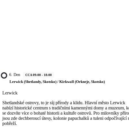
6. Den
CCA 09:00 - 18:00
Lerwick (Shetlandy, Skotsko) / Kirkwall (Orkneje, Skotsko)
Lerwick
Shetlandské ostrovy, to je ráj přírody a klidu. Hlavní město Lerwick
nabízí historické centrum s tradičními kamennými domy a muzeum, k
se dozvíte více o bohaté historii a kultuře ostrovů. Pro milovníky přír
jsou zde dechberoucí útesy, kolonie papuchalků a tuleni odpočívající 
pobřeží.