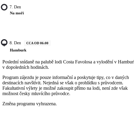
7. Den
Na moři
8. Den
CCA OD 06:00
Hamburk
Poslední snídaně na palubě lodi Costa Favolosa a vylodění v Hambu
v dopoledních hodinách.
Program zájezdu je pouze informační a poskytuje tipy, co v daných
destinacích navštívit. Nejedná se však o prohlídku s průvodcem.
Fakultativní výlety je možné zakoupit přímo na lodi, není zde však
možnost česky mluvícího průvodce.
Změna programu vyhrazena.