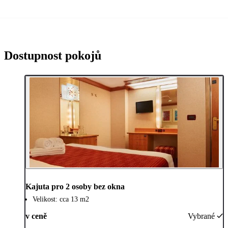
Dostupnost pokojů
Kajuta pro 2 osoby bez okna
Velikost: cca 13 m2
v ceně
Vybrané