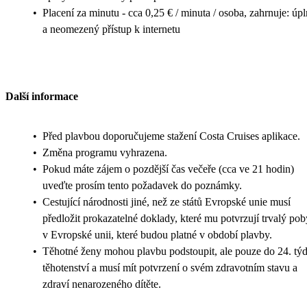
•
Placení za minutu - cca 0,25 € / minuta / osoba, zahrnuje: úp
a neomezený přístup k internetu
Další informace
•
Před plavbou doporučujeme stažení Costa Cruises aplikace.
•
Změna programu vyhrazena.
•
Pokud máte zájem o pozdější čas večeře (cca ve 21 hodin)
uveďte prosím tento požadavek do poznámky.
•
Cestující národnosti jiné, než ze států Evropské unie musí
předložit prokazatelné doklady, které mu potvrzují trvalý pob
v Evropské unii, které budou platné v období plavby.
•
Těhotné ženy mohou plavbu podstoupit, ale pouze do 24. tý
těhotenství a musí mít potvrzení o svém zdravotním stavu a
zdraví nenarozeného dítěte.