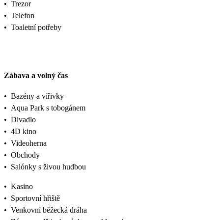
•
Trezor
•
Telefon
•
Toaletní potřeby
Zábava a volný čas
•
Bazény a vířivky
•
Aqua Park s tobogánem
•
Divadlo
•
4D kino
•
Videoherna
•
Obchody
•
Salónky s živou hudbou
•
Kasino
•
Sportovní hřiště
•
Venkovní běžecká dráha