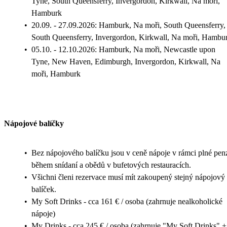
Tyne, South Queensferry, Invergordon, Kirkwall, Na moři,
Hamburk
•
20.09. - 27.09.2026: Hamburk, Na moři, South Queensferry,
South Queensferry, Invergordon, Kirkwall, Na moři, Hambu
•
05.10. - 12.10.2026: Hamburk, Na moři, Newcastle upon
Tyne, New Haven, Edimburgh, Invergordon, Kirkwall, Na
moři, Hamburk
Nápojové balíčky
•
Bez nápojového balíčku jsou v ceně nápoje v rámci plné pen
během snídaní a obědů v bufetových restauracích.
•
Všichni členi rezervace musí mít zakoupený stejný nápojový
balíček.
•
My Soft Drinks - cca 161 € / osoba (zahrnuje nealkoholické
nápoje)
•
My Drinks - cca 245 € / osoba (zahrnuje "My Soft Drinks" +