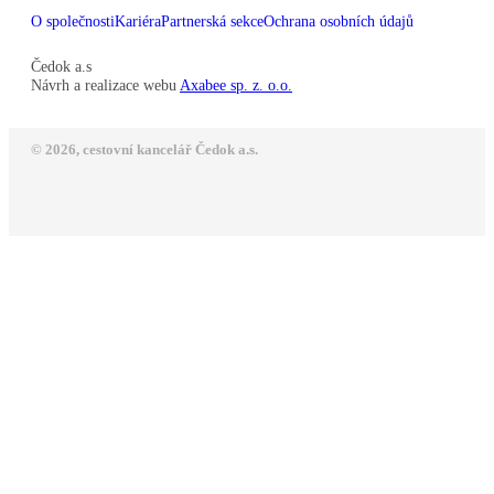
O společnosti
Kariéra
Partnerská sekce
Ochrana osobních údajů
Čedok a.s
Návrh a realizace webu
Axabee sp. z. o.o.
© 2026, cestovní kancelář Čedok a.s.