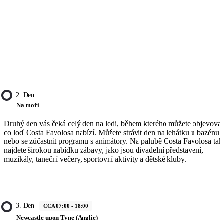
2. Den
Na moři
Druhý den vás čeká celý den na lodi, během kterého můžete objevova
co loď Costa Favolosa nabízí. Můžete strávit den na lehátku u bazénu
nebo se zúčastnit programu s animátory. Na palubě Costa Favolosa ta
najdete širokou nabídku zábavy, jako jsou divadelní představení,
muzikály, taneční večery, sportovní aktivity a dětské kluby.
3. Den
CCA 07:00 - 18:00
Newcastle upon Tyne (Anglie)