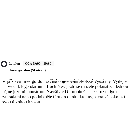
5. Den
CCA 09:00 - 19:00
Invergordon (Skotsko)
V přístavu Invergordon začíná objevování skotské Vysočiny. Vydejte 
na výlet k legendárnímu Loch Ness, kde se můžete pokusit zahlédnou
bájné jezerní monstrum. Navštivte Dunrobin Castle s rozlehlými
zahradami nebo podnikněte túru do okolní krajiny, která vás okouzlí
svou divokou krásou.