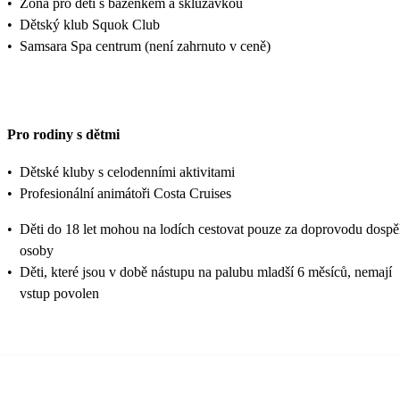
•
Zóna pro děti s bazénkem a skluzavkou
•
Dětský klub Squok Club
•
Samsara Spa centrum (není zahrnuto v ceně)
Pro rodiny s dětmi
•
Dětské kluby s celodenními aktivitami
•
Profesionální animátoři Costa Cruises
•
Děti do 18 let mohou na lodích cestovat pouze za doprovodu dospě
osoby
•
Děti, které jsou v době nástupu na palubu mladší 6 měsíců, nemají
vstup povolen