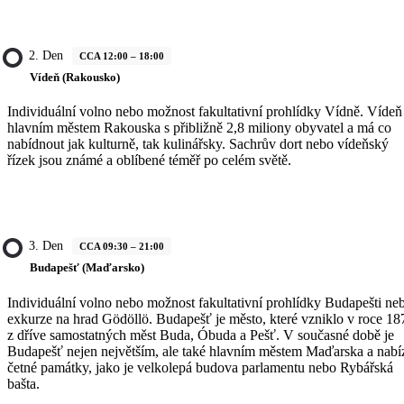
2. Den
CCA 12:00 – 18:00
Vídeň (Rakousko)
Individuální volno nebo možnost fakultativní prohlídky Vídně. Vídeň
hlavním městem Rakouska s přibližně 2,8 miliony obyvatel a má co
nabídnout jak kulturně, tak kulinářsky. Sachrův dort nebo vídeňský
řízek jsou známé a oblíbené téměř po celém světě.
3. Den
CCA 09:30 – 21:00
Budapešť (Maďarsko)
Individuální volno nebo možnost fakultativní prohlídky Budapešti ne
exkurze na hrad Gödöllö. Budapešť je město, které vzniklo v roce 18
z dříve samostatných měst Buda, Óbuda a Pešť. V současné době je
Budapešť nejen největším, ale také hlavním městem Maďarska a nabí
četné památky, jako je velkolepá budova parlamentu nebo Rybářská
bašta.