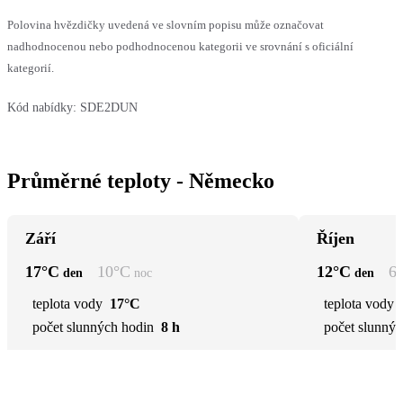
Polovina hvězdičky uvedená ve slovním popisu může označovat
nadhodnocenou nebo podhodnocenou kategorii ve srovnání s oficiální
kategorií.
Kód nabídky:
SDE2DUN
Průměrné teploty - Německo
Září
Říjen
17
°C
10
°C
12
°C
6
den
noc
den
teplota vody
17°C
teplota vody
počet slunných hodin
8 h
počet slunnýc