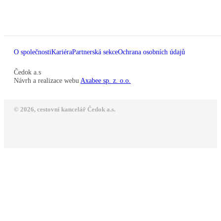
O společnosti
Kariéra
Partnerská sekce
Ochrana osobních údajů
Čedok a.s
Návrh a realizace webu
Axabee sp. z. o.o.
© 2026, cestovní kancelář Čedok a.s.