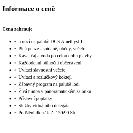
Informace o ceně
Cena zahrnuje
•
5 nocí na palubě DCS Amethyst 1
•
Plná penze - snídaně, obědy, večeře
•
Káva, čaj a voda po celou dobu plavby
•
Každodenní půlnoční občerstvení
•
Uvítací slavnostní večeře
•
Uvítací a rozlučkový koktejl
•
Zábavný program na palubě lodi
•
Živá hudba v panoramatickém salonku
•
Přístavní poplatky
•
Služby virtuálního delegáta.
•
Pojištění dle zák. č. 159/99 Sb.