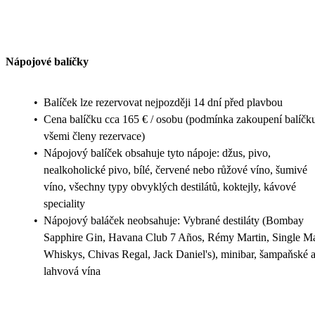
Nápojové balíčky
•
Balíček lze rezervovat nejpozději 14 dní před plavbou
•
Cena balíčku cca 165 € / osobu (podmínka zakoupení balíčk
všemi členy rezervace)
•
Nápojový balíček obsahuje tyto nápoje: džus, pivo,
nealkoholické pivo, bílé, červené nebo růžové víno, šumivé
víno, všechny typy obvyklých destilátů, koktejly, kávové
speciality
•
Nápojový baláček neobsahuje: Vybrané destiláty (Bombay
Sapphire Gin, Havana Club 7 Años, Rémy Martin, Single Ma
Whiskys, Chivas Regal, Jack Daniel's), minibar, šampaňské 
lahvová vína