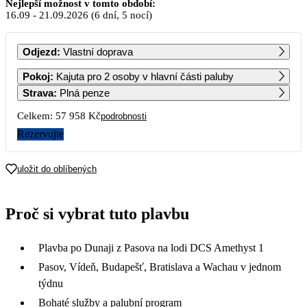
Září 2026
Nejlepší možnost v tomto období:
16.09
-
21.09.2026
(6 dní, 5 nocí)
PO
ÚT
ST
ČT
PÁ
SO
NE
Odjezd
:
Vlastní doprava
1
2
3
4
5
6
Pokoj
:
Kajuta pro 2 osoby v hlavní části paluby
Strava
:
Plná penze
7
8
9
10
11
12
13
Celkem:
57 958 Kč
podrobnosti
Rezervujte
14
15
16
17
18
19
20
28 979
uložit do oblíbených
21
22
23
24
25
26
27
Proč si vybrat tuto plavbu
28
29
30
Plavba po Dunaji z Pasova na lodi DCS Amethyst 1
Pasov, Vídeň, Budapešť, Bratislava a Wachau v jednom
týdnu
Bohaté služby a palubní program