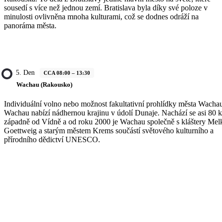
sousedí s více než jednou zemí. Bratislava byla díky své poloze v
minulosti ovlivněna mnoha kulturami, což se dodnes odráží na
panoráma města.
5. Den
CCA 08:00 – 13:30
Wachau (Rakousko)
Individuální volno nebo možnost fakultativní prohlídky města Wacha
Wachau nabízí nádhernou krajinu v údolí Dunaje. Nachází se asi 80 
západně od Vídně a od roku 2000 je Wachau společně s kláštery Mel
Goettweig a starým městem Krems součástí světového kulturního a
přírodního dědictví UNESCO.