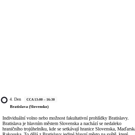
4. Den
CCA 13:00 – 16:30
Bratislava (Slovensko)
Individuální volno nebo možnost fakultativní prohlídky Bratislavy.
Bratislava je hlavním městem Slovenska a nachází se nedaleko
hraničního trojúhelníku, kde se setkávají hranice Slovenska, Maďarsk
Rakouska. To dělá z Bratislavy jediné hlavní město na světě, které