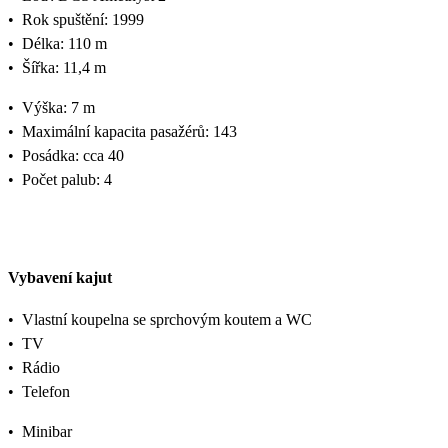
•
Rok spuštění: 1999
•
Délka: 110 m
•
Šířka: 11,4 m
•
Výška: 7 m
•
Maximální kapacita pasažérů: 143
•
Posádka: cca 40
•
Počet palub: 4
Vybavení kajut
•
Vlastní koupelna se sprchovým koutem a WC
•
TV
•
Rádio
•
Telefon
•
Minibar