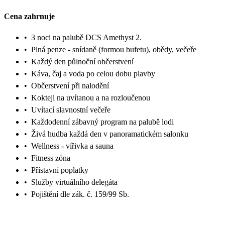
Cena zahrnuje
•
3 noci na palubě DCS Amethyst 2.
•
Plná penze - snídaně (formou bufetu), obědy, večeře
•
Každý den půlnoční občerstvení
•
Káva, čaj a voda po celou dobu plavby
•
Občerstvení při nalodění
•
Koktejl na uvítanou a na rozloučenou
•
Uvítací slavnostní večeře
•
Každodenní zábavný program na palubě lodi
•
Živá hudba každá den v panoramatickém salonku
•
Wellness - vířivka a sauna
•
Fitness zóna
•
Přístavní poplatky
•
Služby virtuálního delegáta
•
Pojištění dle zák. č. 159/99 Sb.