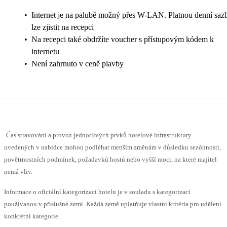
•
Internet je na palubě možný přes W-LAN. Platnou denní saz
lze zjistit na recepci
•
Na recepci také obdržíte voucher s přístupovým kódem k
internetu
•
Není zahrnuto v ceně plavby
Čas stravování a provoz jednotlivých prvků hotelové infrastruktury
uvedených v nabídce mohou podléhat menším změnám v důsledku sezónnosti,
povětrnostních podmínek, požadavků hostů nebo vyšší moci, na které majitel
nemá vliv.
Informace o oficiální kategorizaci hotelu je v souladu s kategorizací
používanou v příslušné zemi. Každá země uplatňuje vlastní kritéria pro udělení
konkrétní kategorie.