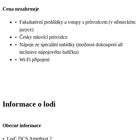
Cena nezahrnuje
•
Fakultativní prohlídky a vstupy s průvodcem (v německém
jazyce)
•
Česky mluvící průvodce
•
Nápoje ze speciální nabídky (možnost dokoupení all
inclusive nápojového balíčku)
•
Wi-Fi připojení
Informace o lodi
Obecné informace
•
Loď: DCS Amethyst 2