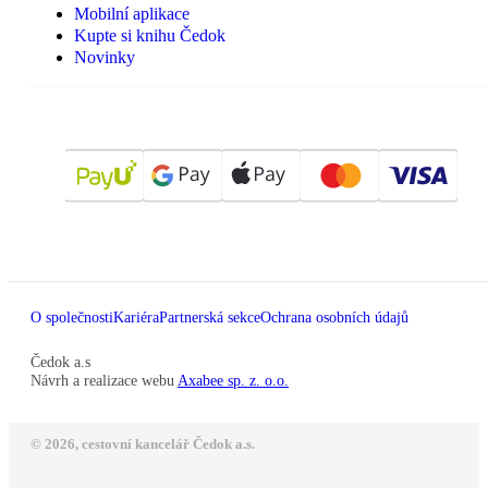
Mobilní aplikace
Kupte si knihu Čedok
Novinky
O společnosti
Kariéra
Partnerská sekce
Ochrana osobních údajů
Čedok a.s
Návrh a realizace webu
Axabee sp. z. o.o.
© 2026, cestovní kancelář Čedok a.s.