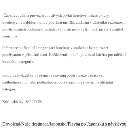
Čas stravování a provoz jednotlivých prvků hotelové infrastruktury
uvedených v nabídce mohou podléhat menším změnám v důsledku sezónnosti,
povětrnostních podmínek, požadavků hostů nebo vyšší moci, na které majitel
nemá vliv.
Informace o oficiální kategorizaci hotelu je v souladu s kategorizací
používanou v příslušné zemi. Každá země uplatňuje vlastní kritéria pro udělení
konkrétní kategorie.
Polovina hvězdičky uvedená ve slovním popisu může označovat
nadhodnocenou nebo podhodnocenou kategorii ve srovnání s oficiální
kategorií.
Kód nabídky:
SJP2TOK
Dovolená
/
Naše destinace
/
Japonsko
/
Plavba po Japonsku s návštěvou J