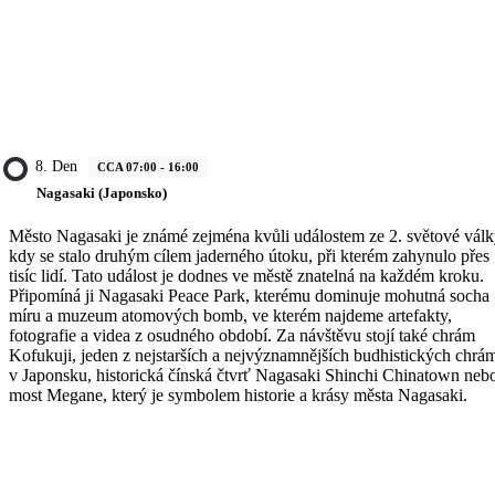
8. Den
CCA 07:00 - 16:00
Nagasaki (Japonsko)
Město Nagasaki je známé zejména kvůli událostem ze 2. světové válk
kdy se stalo druhým cílem jaderného útoku, při kterém zahynulo přes
tisíc lidí. Tato událost je dodnes ve městě znatelná na každém kroku.
Připomíná ji Nagasaki Peace Park, kterému dominuje mohutná socha
míru a muzeum atomových bomb, ve kterém najdeme artefakty,
fotografie a videa z osudného období. Za návštěvu stojí také chrám
Kofukuji, jeden z nejstarších a nejvýznamnějších budhistických chrá
v Japonsku, historická čínská čtvrť Nagasaki Shinchi Chinatown neb
most Megane, který je symbolem historie a krásy města Nagasaki.