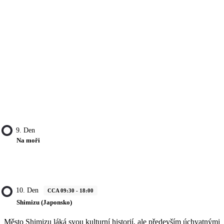
9. Den
Na moři
10. Den
CCA 09:30 - 18:00
Shimizu (Japonsko)
Město Shimizu láká svou kulturní historií, ale především úchvatnými