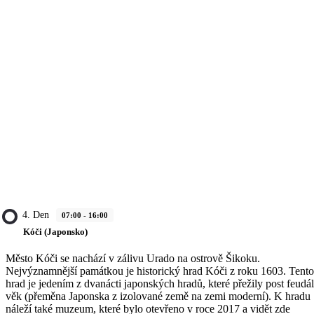
4. Den
07:00 - 16:00
Kóči (Japonsko)
Město Kóči se nachází v zálivu Urado na ostrově Šikoku.
Nejvýznamnější památkou je historický hrad Kóči z roku 1603. Tento
hrad je jedením z dvanácti japonských hradů, které přežily post feudál
věk (přeměna Japonska z izolované země na zemi moderní). K hradu
náleží také muzeum, které bylo otevřeno v roce 2017 a vidět zde