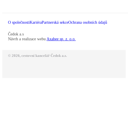
O společnosti
Kariéra
Partnerská sekce
Ochrana osobních údajů
Čedok a.s
Návrh a realizace webu
Axabee sp. z. o.o.
© 2026, cestovní kancelář Čedok a.s.