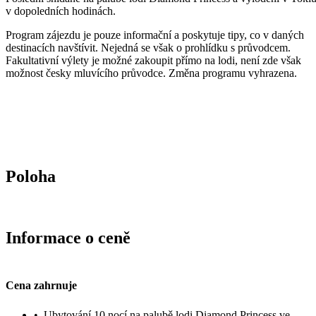
v dopoledních hodinách.
Program zájezdu je pouze informační a poskytuje tipy, co v daných
destinacích navštívit. Nejedná se však o prohlídku s průvodcem.
Fakultativní výlety je možné zakoupit přímo na lodi, není zde však
možnost česky mluvícího průvodce. Změna programu vyhrazena.
Poloha
Informace o ceně
Cena zahrnuje
•
Ubytování 10 nocí na palubě lodi Diamond Princess ve