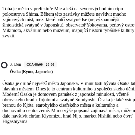
Toba je město v prefektuře Mie a leží na severovýchodním cípu
poloostrova Shima. Během této zastávky můžete navštívit mnoho
zajímavých míst, mezi které patří svatyně Ise (nejvýznamnější
šintoistická svatyně v Japonsku), observatoř Yokoyama, perlový ostro
Mikimoto, akvárium nebo muzeum, mapující historii rybářské kultury
zvyků.
3. Den
CCA 08:00 - 20:00
Ósaka (Kyoto, Japonsko)
Ósaka je druhé největší město Japonska. V minulosti bývala Ósaka ta
hlavním městem. Dnes je to centrum kulturního a společenského dění
Moderní Ósaka je domovem památek z japonské minulosti, včetně
obrovského hradu Tojotomi a svatyně Sumiyoshi. Ósaka je také vstup
branou do Kjóta, starobylého císařského města a kulturního a
duchovního centra země. Mimo výše popsaná zajímavá místa, může
dále navštívit chrám Kiyomizu, hrad Nijo, market Nishiki nebo čtvrť
Higashiyama.