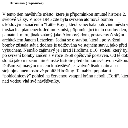
Hirošima (Japonsko)
V tento den navštívíte město, které je připomínkou smutné historie 2.
světové války. V roce 1945 zde byla svržena atomová bomba
s kódovým označením “Little Boy”, která zanechala polovinu města 
troskách a plamenech. Jedním z míst, připomínající tento osudný den, 
památník míru, jinak známý jako Atomový dóm, postavený českým
architektem Janem Letzelem. Jedná se o stavbu, která i po svržení
bomby zůstala stát a dodnes je udržována ve stejném stavu, jako před
výbuchem. Nemálo zajímavý je i hrad Hirošima z 16. století, který by
po svržení bomby zničen a v roce 1958 opětovně postaven. Od té do
slouží jako muzeum hirošimské historie před druhou světovou válkou
Dalším zajímavým místem k návštěvě je svatyně Itsukushima na
stejnojmenném ostrově poblíž Hirošimy. Ta nabízí populární
“pohlednicový” pohled na červenou vstupní bránu neboli „Torii”, kte
nad vodou vítá své návštěvníky.