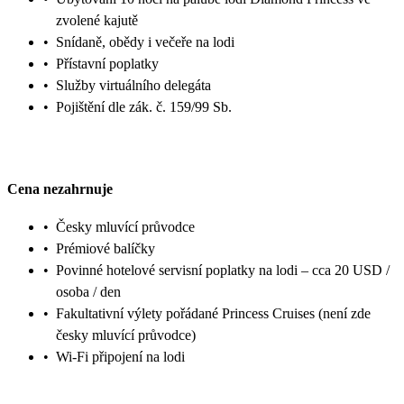
zvolené kajutě
•
Snídaně, obědy i večeře na lodi
•
Přístavní poplatky
•
Služby virtuálního delegáta
•
Pojištění dle zák. č. 159/99 Sb.
Cena nezahrnuje
•
Česky mluvící průvodce
•
Prémiové balíčky
•
Povinné hotelové servisní poplatky na lodi – cca 20 USD /
osoba / den
•
Fakultativní výlety pořádané Princess Cruises (není zde
česky mluvící průvodce)
•
Wi-Fi připojení na lodi