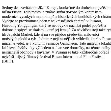
Sedmý den zavítáte do Jižní Koreje, konkrétně do druhého největšího
města Pusan. Toto město je známé svým dokonalým kontrastem
moderních vysokých mrakodrapů a historických budhistických chrám
Vydejte se prozkoumat jeden z nejkrásnějších chrámů v Pusanu,
Haedong Yonggungsa, který se neobvykle nachází podél pobřeží a
dokonale splývá se skalami, které jej lemují. Za návštěvu stojí také ry
trh Jagalchi Market, kde si na své přijdou především milovníci
mořských plodů a ryb. Jedním z nejkrásnějších výhledů, které v Pusa
můžeme vidět, je v kulturní vesničce Gamcheon. Tato malebná lokalit
láká své návštěvníky výhledem na barevné domečky, nástěnné malby
nejrůznější obchody a kavárny. V Pusanu se také každoročně pořádá
největší asijský filmový festival Busan International Film Festival
(BIFF).