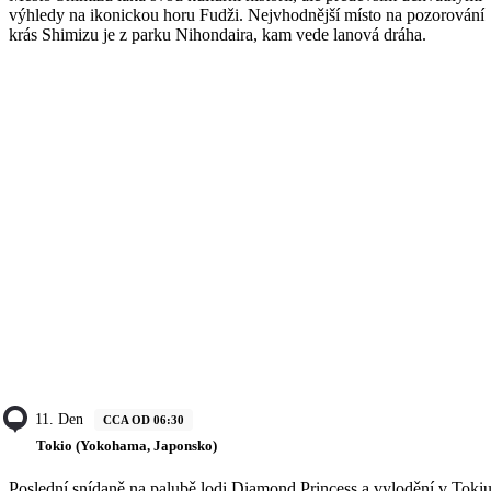
výhledy na ikonickou horu Fudži. Nejvhodnější místo na pozorování
krás Shimizu je z parku Nihondaira, kam vede lanová dráha.
11. Den
CCA OD 06:30
Tokio (Yokohama, Japonsko)
Poslední snídaně na palubě lodi Diamond Princess a vylodění v Toki