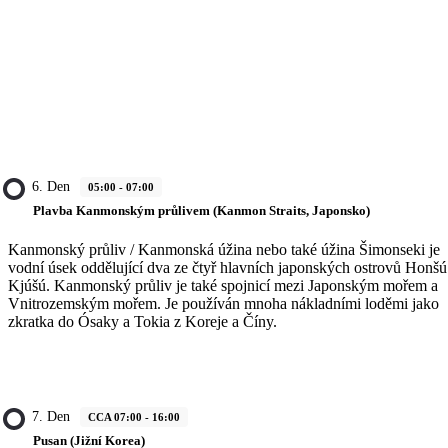
6. Den
05:00 - 07:00
Plavba Kanmonským průlivem (Kanmon Straits, Japonsko)
Kanmonský průliv / Kanmonská úžina nebo také úžina Šimonseki je
vodní úsek oddělující dva ze čtyř hlavních japonských ostrovů Honšú
Kjúšú. Kanmonský průliv je také spojnicí mezi Japonským mořem a
Vnitrozemským mořem. Je používán mnoha nákladními loděmi jako
zkratka do Ósaky a Tokia z Koreje a Číny.
7. Den
CCA 07:00 - 16:00
Pusan (Jižní Korea)