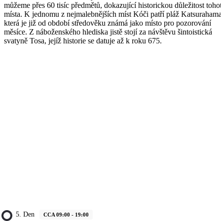
můžeme přes 60 tisíc předmětů, dokazující historickou důležitost toho
místa. K jednomu z nejmalebnějších míst Kóči patří pláž Katsurahama
která je již od období středověku známá jako místo pro pozorování
měsíce. Z náboženského hlediska jistě stojí za návštěvu šintoistická
svatyně Tosa, jejíž historie se datuje až k roku 675.
5. Den
CCA 09:00 - 19:00