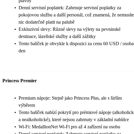
plavby
•
Denní servisní poplatek: Zahrnuje servisní poplatky za
pokojovou službu a další personál, což znamená, že nemusíte
nic dodatečně platit na palubě
•
Exkluzivní slevy: Různé slevy na výlety na pevninské
destinace, lázeňské služby a další zážitky
•
Tento balíček je obvykle k dispozici za cenu 60 USD / osoba
den
Princess Premier
•
Premium nápoje: Stejně jako Princess Plus, ale s širším
výběrem
•
Tento balíček nabízí pokrytí pro prémiové nápoje (alkoholick
a nealkoholické), které nejsou zahrnuty v základní nabídce
•
Wi-Fi: MedallionNet Wi-Fi pro až 4 zařízení na osobu
•
Denní servisní poplatek: Zahrnuje servisní poplatky za