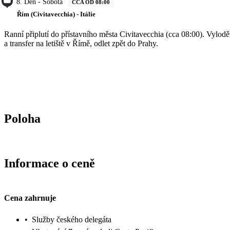
8. Den - Sobota
CCA OD 08:00
Řím (Civitavecchia) - Itálie
Ranní připlutí do přístavního města Civitavecchia (cca 08:00). Vylodě
a transfer na letiště v Římě, odlet zpět do Prahy.
Poloha
Informace o ceně
Cena zahrnuje
•
Služby českého delegáta