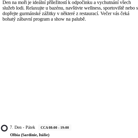
Den na moři je ideální příležitostí k odpočinku a vychutnání všech
služeb lodi. Relaxujte u bazénu, navštivte wellness, sportoviště nebo s
dopřejte gurmánské zážitky v některé z restaurací. Večer vás čeká
bohatý zábavní program a show na palubě.
7. Den - Pátek
CCA 08:00 - 19:00
Olbia (Sardínie, Itálie)