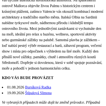
vás dýchne autentická středomořská atmosféra. Na španělském
ostrově Mallorca objevíte živou Palmu s historickým centrem i
krásnými plážemi, zatímco Valencie vás okouzlí kombinací moderní
architektury a tradičního starého města. Italská Olbia na Sardinii
nabídne tyrkysové moře, nádhernou přírodu i klidnější tempo
ostrovního života. Mezi jednotlivými zastávkami si vychutnáte den
na moři, ideální pro relax u bazénu, wellness, sportovní aktivity
nebo gurmánské zážitky na palubě. Samotná plavba je zážitkem –
loď nabízí pestrý výběr restaurací a barů, zábavní program, večerní
show i místa pro odpočinek s výhledem na širé moře. Každý den
přináší nové zážitky, památky, chutě i atmosféru různých koutů
Středomoří. Dopřejte si dovolenou, která v sobě spojuje poznávání,
moře a pohodlí v jednom harmonickém celku.
KDO VÁS BUDE PROVÁZET
01.08.2026
Bursíková Radka
19.09.2026
Štípalová SImona
Ve vybraných případech může dojít ke změně průvodce. Případná