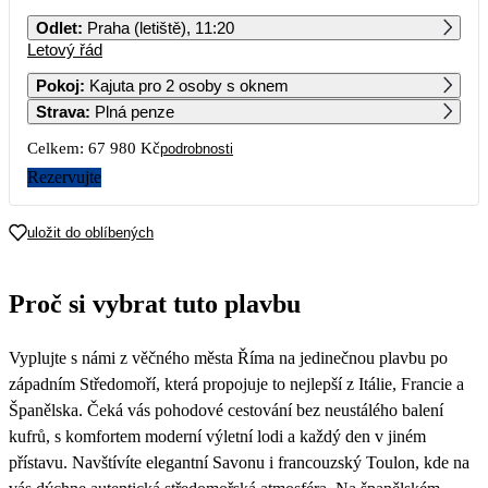
PO
ÚT
ST
ČT
PÁ
SO
NE
Odlet
:
Praha (letiště), 11:20
Letový řád
1
2
3
4
5
6
Pokoj
:
Kajuta pro 2 osoby s oknem
Strava
:
Plná penze
7
8
9
10
11
12
13
Celkem:
67 980 Kč
podrobnosti
14
15
16
17
18
19
20
Rezervujte
33 990
21
22
23
24
25
26
27
uložit do oblíbených
28
29
30
Proč si vybrat tuto plavbu
Vyplujte s námi z věčného města Říma na jedinečnou plavbu po
západním Středomoří, která propojuje to nejlepší z Itálie, Francie a
Španělska. Čeká vás pohodové cestování bez neustálého balení
kufrů, s komfortem moderní výletní lodi a každý den v jiném
přístavu. Navštívíte elegantní Savonu i francouzský Toulon, kde na