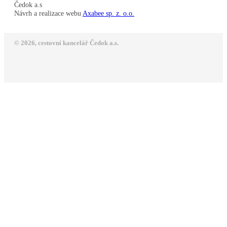
Čedok a.s
Návrh a realizace webu
Axabee sp. z. o.o.
© 2026, cestovní kancelář Čedok a.s.