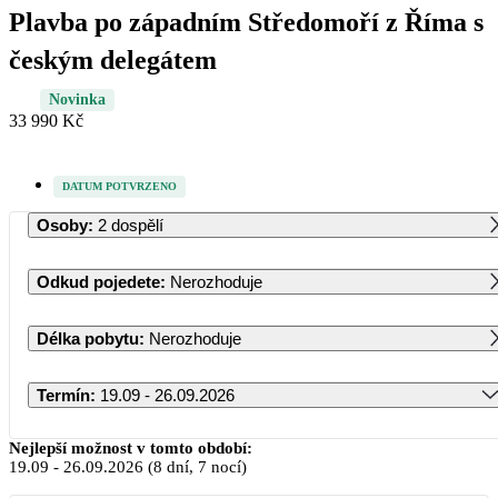
Plavba po západním Středomoří z Říma s
českým delegátem
Novinka
33 990 Kč
DATUM POTVRZENO
Osoby
:
2 dospělí
Odkud pojedete
:
Nerozhoduje
Délka pobytu
:
Nerozhoduje
Termín
:
19.09 - 26.09.2026
Září 2026
Nejlepší možnost v tomto období:
19.09
-
26.09.2026
(8 dní, 7 nocí)