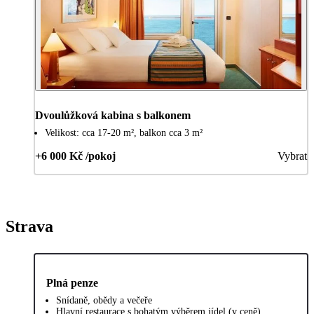
Dvoulůžková kabina s balkonem
Velikost: cca 17-20 m², balkon cca 3 m²
+6 000 Kč /pokoj
Vybrat
Strava
Plná penze
Snídaně, obědy a večeře
Hlavní restaurace s bohatým výběrem jídel (v ceně)