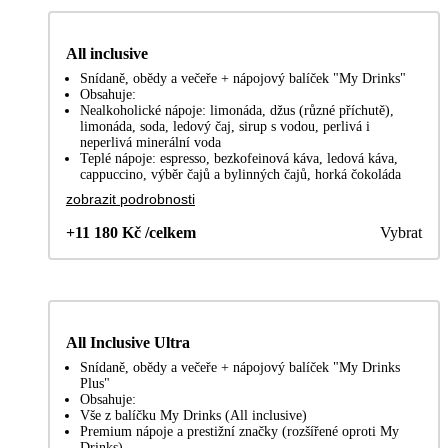
All inclusive
Snídaně, obědy a večeře + nápojový balíček "My Drinks"
Obsahuje:
Nealkoholické nápoje: limonáda, džus (různé příchutě),
limonáda, soda, ledový čaj, sirup s vodou, perlivá i
neperlivá minerální voda
Teplé nápoje: espresso, bezkofeinová káva, ledová káva,
cappuccino, výběr čajů a bylinných čajů, horká čokoláda
zobrazit podrobnosti
+11 180 Kč /celkem
Vybrat
All Inclusive Ultra
Snídaně, obědy a večeře + nápojový balíček "My Drinks
Plus"
Obsahuje:
Vše z balíčku My Drinks (All inclusive)
Premium nápoje a prestižní značky (rozšířené oproti My
Drinks)