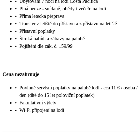
•
Ubytování 7 nocí na lodi Costa Pacifica
•
Plná penze - snídaně, obědy i večeře na lodi
•
Přímá letecká přeprava
•
Transfer z letiště do přístavu a z přístavu na letiště
•
Přístavní poplatky
•
Široká nabídka zábavy na palubě
•
Pojištění dle zák. č. 159/99
Cena nezahrnuje
•
Povinné servisní poplatky na palubě lodi - cca 11 € / osoba /
den (dítě do 15 let poloviční poplatek)
•
Fakultativní výlety
•
Wi-Fi připojení na lodi