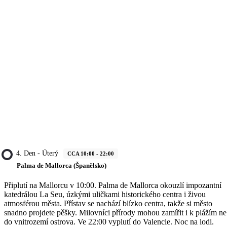
4. Den - Úterý
CCA 10:00 - 22:00
Palma de Mallorca (Španělsko)
Připlutí na Mallorcu v 10:00. Palma de Mallorca okouzlí impozantní
katedrálou La Seu, úzkými uličkami historického centra i živou
atmosférou města. Přístav se nachází blízko centra, takže si město
snadno projdete pěšky. Milovníci přírody mohou zamířit i k plážím n
do vnitrozemí ostrova. Ve 22:00 vyplutí do Valencie. Noc na lodi.