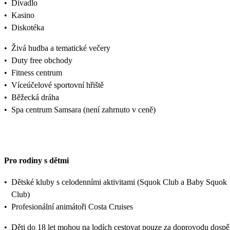
•
Divadlo
•
Kasino
•
Diskotéka
•
Živá hudba a tematické večery
•
Duty free obchody
•
Fitness centrum
•
Víceúčelové sportovní hřiště
•
Běžecká dráha
•
Spa centrum Samsara (není zahrnuto v ceně)
Pro rodiny s dětmi
•
Dětské kluby s celodenními aktivitami (Squok Club a Baby Squok
Club)
•
Profesionální animátoři Costa Cruises
•
Děti do 18 let mohou na lodích cestovat pouze za doprovodu dospě