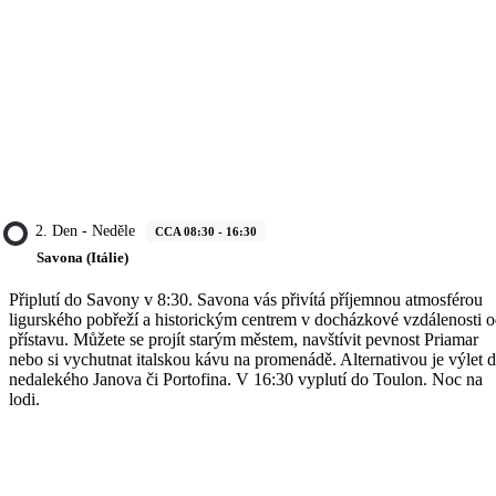
2. Den - Neděle
CCA 08:30 - 16:30
Savona (Itálie)
Připlutí do Savony v 8:30. Savona vás přivítá příjemnou atmosférou
ligurského pobřeží a historickým centrem v docházkové vzdálenosti 
přístavu. Můžete se projít starým městem, navštívit pevnost Priamar
nebo si vychutnat italskou kávu na promenádě. Alternativou je výlet 
nedalekého Janova či Portofina. V 16:30 vyplutí do Toulon. Noc na
lodi.