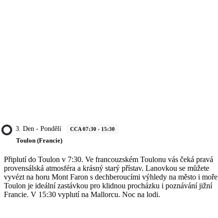
3. Den - Pondělí
CCA 07:30 - 15:30
Toulon (Francie)
Připlutí do Toulon v 7:30. Ve francouzském Toulonu vás čeká pravá
provensálská atmosféra a krásný starý přístav. Lanovkou se můžete
vyvézt na horu Mont Faron s dechberoucími výhledy na město i moře
Toulon je ideální zastávkou pro klidnou procházku i poznávání jižní
Francie. V 15:30 vyplutí na Mallorcu. Noc na lodi.