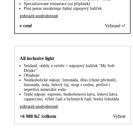
Specializované restaurace (za příplatek)
Plná penze nezahrnuje žádný nápojový balíček
zobrazit podrobnosti
v ceně
Vybrané
All inclusive light
Snídaně, obědy a večeře + nápojový balíček "My Soft
Drinks"
Obsahuje:
Nealkoholické nápoje: limonáda, džus (různé příchutě),
limonáda, soda, ledový čaj, sirup s vodou, perlivá i
neperlivá minerální voda
Teplé nápoje: espresso, bezkofeinová káva, ledová káva,
cappuccino, výběr čajů a bylinných čajů, horká čokoláda
zobrazit podrobnosti
+6 980 Kč /celkem
Vybrat