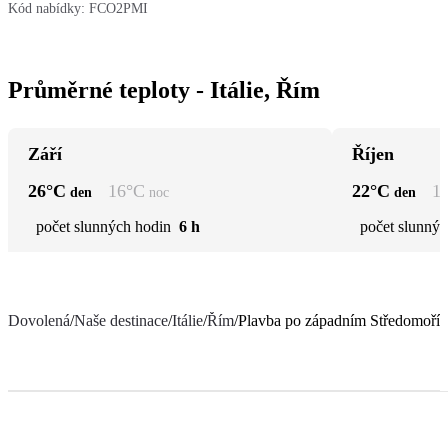
Kód nabídky:
FCO2PMI
Průměrné teploty - Itálie, Řím
Září
Říjen
26
°C
16
°C
22
°C
1
den
noc
den
počet slunných hodin
6 h
počet slunnýc
Dovolená
/
Naše destinace
/
Itálie
/
Řím
/
Plavba po západním Středomoří 