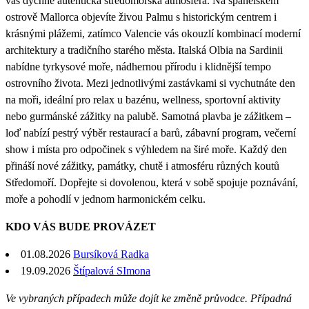
vás dýchne autentická středomořská atmosféra. Na španělském
ostrově Mallorca objevíte živou Palmu s historickým centrem i
krásnými plážemi, zatímco Valencie vás okouzlí kombinací moderní
architektury a tradičního starého města. Italská Olbia na Sardinii
nabídne tyrkysové moře, nádhernou přírodu i klidnější tempo
ostrovního života. Mezi jednotlivými zastávkami si vychutnáte den
na moři, ideální pro relax u bazénu, wellness, sportovní aktivity
nebo gurmánské zážitky na palubě. Samotná plavba je zážitkem –
loď nabízí pestrý výběr restaurací a barů, zábavní program, večerní
show i místa pro odpočinek s výhledem na širé moře. Každý den
přináší nové zážitky, památky, chutě i atmosféru různých koutů
Středomoří. Dopřejte si dovolenou, která v sobě spojuje poznávání,
moře a pohodlí v jednom harmonickém celku.
KDO VÁS BUDE PROVÁZET
01.08.2026
Bursíková Radka
19.09.2026
Štípalová SImona
Ve vybraných případech může dojít ke změně průvodce. Případná