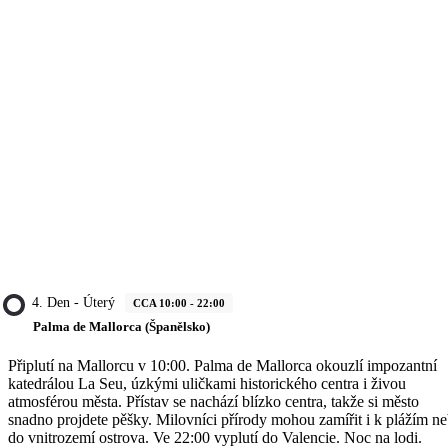
4. Den - Úterý
CCA 10:00 - 22:00
Palma de Mallorca (Španělsko)
Připlutí na Mallorcu v 10:00. Palma de Mallorca okouzlí impozantní
katedrálou La Seu, úzkými uličkami historického centra i živou
atmosférou města. Přístav se nachází blízko centra, takže si město
snadno projdete pěšky. Milovníci přírody mohou zamířit i k plážím n
do vnitrozemí ostrova. Ve 22:00 vyplutí do Valencie. Noc na lodi.