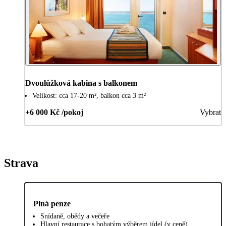
Dvoulůžková kabina s balkonem
Velikost: cca 17-20 m², balkon cca 3 m²
+6 000 Kč /pokoj
Vybrat
Strava
Plná penze
Snídaně, obědy a večeře
Hlavní restaurace s bohatým výběrem jídel (v ceně)