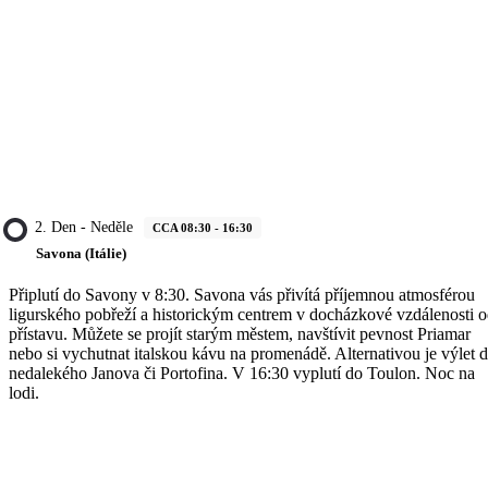
2. Den - Neděle
CCA 08:30 - 16:30
Savona (Itálie)
Připlutí do Savony v 8:30. Savona vás přivítá příjemnou atmosférou
ligurského pobřeží a historickým centrem v docházkové vzdálenosti 
přístavu. Můžete se projít starým městem, navštívit pevnost Priamar
nebo si vychutnat italskou kávu na promenádě. Alternativou je výlet 
nedalekého Janova či Portofina. V 16:30 vyplutí do Toulon. Noc na
lodi.