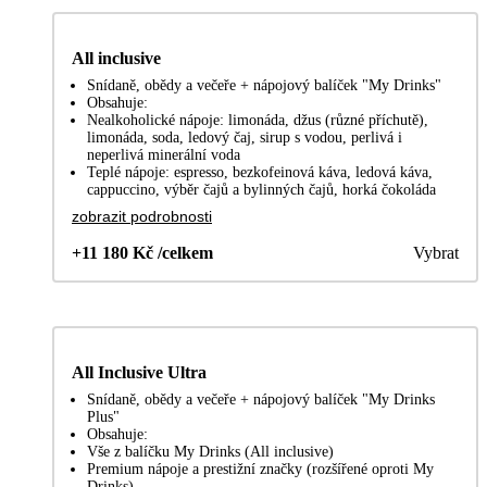
All inclusive
Snídaně, obědy a večeře + nápojový balíček "My Drinks"
Obsahuje:
Nealkoholické nápoje: limonáda, džus (různé příchutě),
limonáda, soda, ledový čaj, sirup s vodou, perlivá i
neperlivá minerální voda
Teplé nápoje: espresso, bezkofeinová káva, ledová káva,
cappuccino, výběr čajů a bylinných čajů, horká čokoláda
zobrazit podrobnosti
+11 180 Kč /celkem
Vybrat
All Inclusive Ultra
Snídaně, obědy a večeře + nápojový balíček "My Drinks
Plus"
Obsahuje:
Vše z balíčku My Drinks (All inclusive)
Premium nápoje a prestižní značky (rozšířené oproti My
Drinks)