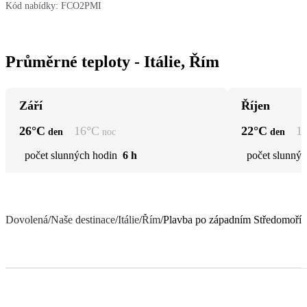
Kód nabídky:
FCO2PMI
Průměrné teploty - Itálie, Řím
Září
Říjen
26
°C
16
°C
22
°C
1
den
noc
den
počet slunných hodin
6 h
počet slunnýc
Dovolená
/
Naše destinace
/
Itálie
/
Řím
/
Plavba po západním Středomoří 