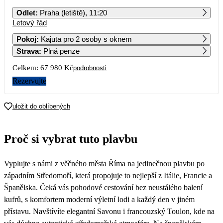
PO
ÚT
ST
ČT
PÁ
SO
NE
Odlet
:
Praha (letiště), 11:20
Letový řád
1
2
3
4
5
6
Pokoj
:
Kajuta pro 2 osoby s oknem
Strava
:
Plná penze
7
8
9
10
11
12
13
Celkem:
67 980 Kč
podrobnosti
14
15
16
17
18
19
20
Rezervujte
33 990
21
22
23
24
25
26
27
uložit do oblíbených
28
29
30
Proč si vybrat tuto plavbu
Vyplujte s námi z věčného města Říma na jedinečnou plavbu po
západním Středomoří, která propojuje to nejlepší z Itálie, Francie a
Španělska. Čeká vás pohodové cestování bez neustálého balení
kufrů, s komfortem moderní výletní lodi a každý den v jiném
přístavu. Navštívíte elegantní Savonu i francouzský Toulon, kde na