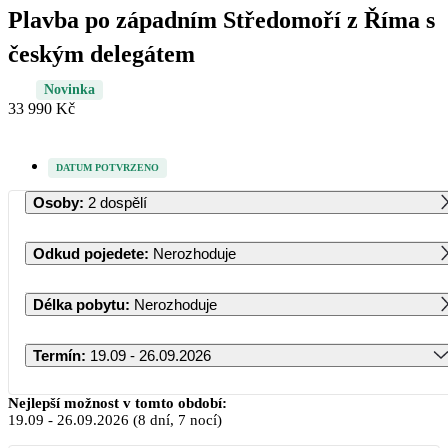
Plavba po západním Středomoří z Říma s
českým delegátem
Novinka
33 990 Kč
DATUM POTVRZENO
Osoby
:
2 dospělí
Odkud pojedete
:
Nerozhoduje
Délka pobytu
:
Nerozhoduje
Termín
:
19.09 - 26.09.2026
Září 2026
Nejlepší možnost v tomto období:
19.09
-
26.09.2026
(8 dní, 7 nocí)