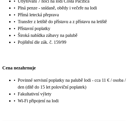
•
Ubytování 7 nocí na lodi Costa Pacifica
•
Plná penze - snídaně, obědy i večeře na lodi
•
Přímá letecká přeprava
•
Transfer z letiště do přístavu a z přístavu na letiště
•
Přístavní poplatky
•
Široká nabídka zábavy na palubě
•
Pojištění dle zák. č. 159/99
Cena nezahrnuje
•
Povinné servisní poplatky na palubě lodi - cca 11 € / osoba /
den (dítě do 15 let poloviční poplatek)
•
Fakultativní výlety
•
Wi-Fi připojení na lodi