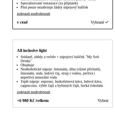
Specializované restaurace (za příplatek)
Plná penze nezahrnuje žádný nápojový balíček
zobrazit podrobnosti
v ceně
Vybrané
All inclusive light
Snídaně, obědy a večeře + nápojový balíček "My Soft
Drinks"
Obsahuje:
Nealkoholické nápoje: limonáda, džus (různé příchutě),
limonáda, soda, ledový čaj, sirup s vodou, perlivá i
neperlivá minerální voda
Teplé nápoje: espresso, bezkofeinová káva, ledová káva,
cappuccino, výběr čajů a bylinných čajů, horká čokoláda
zobrazit podrobnosti
+6 980 Kč /celkem
Vybrat