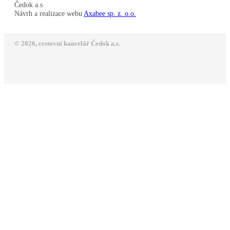
Čedok a.s
Návrh a realizace webu
Axabee sp. z. o.o.
© 2026, cestovní kancelář Čedok a.s.