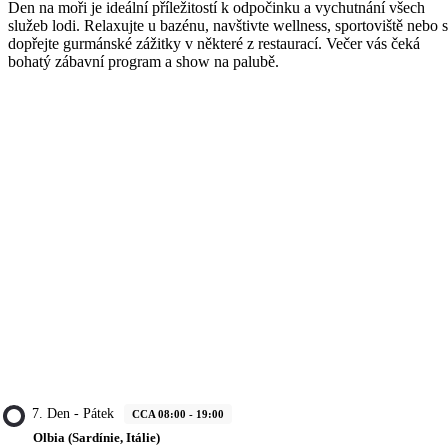
Den na moři je ideální příležitostí k odpočinku a vychutnání všech
služeb lodi. Relaxujte u bazénu, navštivte wellness, sportoviště nebo s
dopřejte gurmánské zážitky v některé z restaurací. Večer vás čeká
bohatý zábavní program a show na palubě.
7. Den - Pátek
CCA 08:00 - 19:00
Olbia (Sardínie, Itálie)