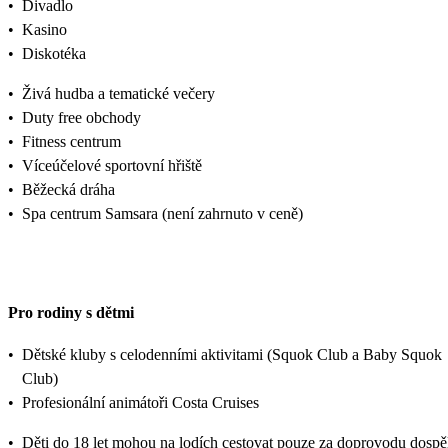
•
Divadlo
•
Kasino
•
Diskotéka
•
Živá hudba a tematické večery
•
Duty free obchody
•
Fitness centrum
•
Víceúčelové sportovní hřiště
•
Běžecká dráha
•
Spa centrum Samsara (není zahrnuto v ceně)
Pro rodiny s dětmi
•
Dětské kluby s celodenními aktivitami (Squok Club a Baby Squok
Club)
•
Profesionální animátoři Costa Cruises
•
Děti do 18 let mohou na lodích cestovat pouze za doprovodu dospě