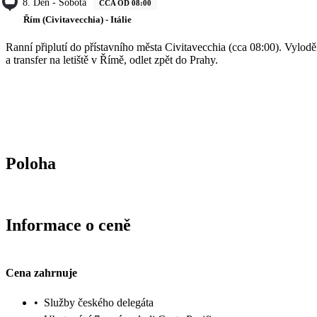
8. Den - Sobota
CCA OD 08:00
Řím (Civitavecchia) - Itálie
Ranní připlutí do přístavního města Civitavecchia (cca 08:00). Vylodě
a transfer na letiště v Římě, odlet zpět do Prahy.
Poloha
Informace o ceně
Cena zahrnuje
•
Služby českého delegáta