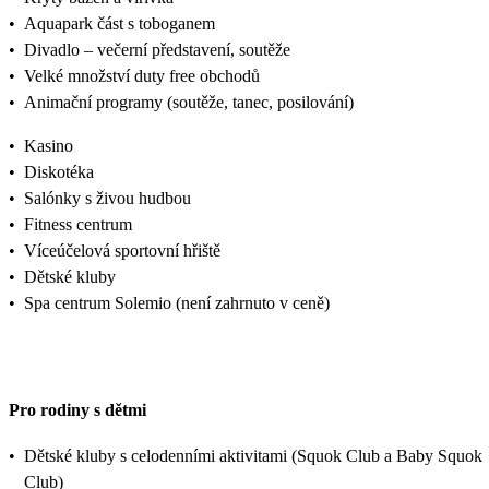
•
Aquapark část s toboganem
•
Divadlo – večerní představení, soutěže
•
Velké množství duty free obchodů
•
Animační programy (soutěže, tanec, posilování)
•
Kasino
•
Diskotéka
•
Salónky s živou hudbou
•
Fitness centrum
•
Víceúčelová sportovní hřiště
•
Dětské kluby
•
Spa centrum Solemio (není zahrnuto v ceně)
Pro rodiny s dětmi
•
Dětské kluby s celodenními aktivitami (Squok Club a Baby Squok
Club)