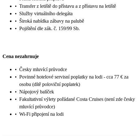
•
Transfer z letiště do přístavu a z přístavu na letiště
•
Služby virtuálního delegáta
•
Široká nabídka zábavy na palubě
•
Pojištění dle zák. č. 159/99 Sb.
Cena nezahrnuje
•
Česky mluvící průvodce
•
Povinné hotelové servisní poplatky na lodi - cca 77 € za
osobu (dítě poloviční poplatek)
•
Nápojový balíček
•
Fakultativní výlety pořádané Costa Cruises (není zde česky
mluvící průvodce)
•
Wi-Fi připojení na lodi