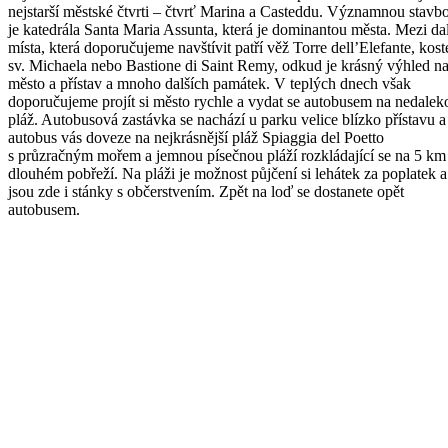
nejstarší městské čtvrti – čtvrť Marina a Casteddu. Významnou stavb
je katedrála Santa Maria Assunta, která je dominantou města. Mezi dal
místa, která doporučujeme navštívit patří věž Torre dell’Elefante, kost
sv. Michaela nebo Bastione di Saint Remy, odkud je krásný výhled n
město a přístav a mnoho dalších památek. V teplých dnech však
doporučujeme projít si město rychle a vydat se autobusem na nedalek
pláž. Autobusová zastávka se nachází u parku velice blízko přístavu a
autobus vás doveze na nejkrásnější pláž Spiaggia del Poetto
s průzračným mořem a jemnou písečnou pláží rozkládající se na 5 km
dlouhém pobřeží. Na pláži je možnost půjčení si lehátek za poplatek a
jsou zde i stánky s občerstvením. Zpět na loď se dostanete opět
autobusem.