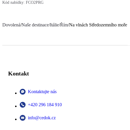
Kód nabídky:
FCO2PRG
Dovolená
/
Naše destinace
/
Itálie
/
Řím
/
Na vlnách Středozemního moře
Kontakt
Kontaktujte nás
+420 296 184 910
info@cedok.cz