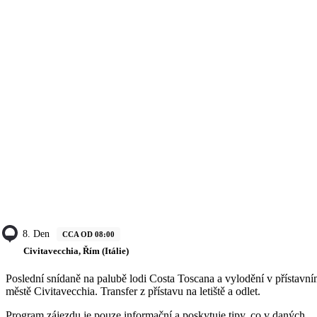
8. Den
CCA OD 08:00
Civitavecchia, Řím (Itálie)
Poslední snídaně na palubě lodi Costa Toscana a vylodění v přístavn
městě Civitavecchia. Transfer z přístavu na letiště a odlet.
Program zájezdu je pouze informační a poskytuje tipy, co v daných