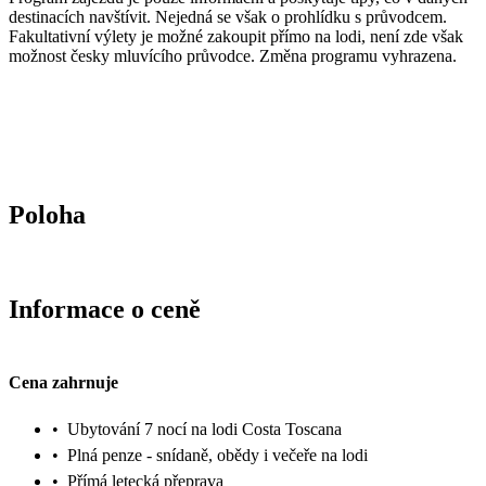
destinacích navštívit. Nejedná se však o prohlídku s průvodcem.
Fakultativní výlety je možné zakoupit přímo na lodi, není zde však
možnost česky mluvícího průvodce. Změna programu vyhrazena.
Poloha
Informace o ceně
Cena zahrnuje
•
Ubytování 7 nocí na lodi Costa Toscana
•
Plná penze - snídaně, obědy i večeře na lodi
•
Přímá letecká přeprava