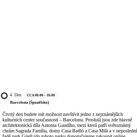
4. Den
CCA 08:00 - 18:00
Barcelona (Španělsko)
Čtvrtý den budete mít možnost navštívit jedno z nejznámějších
kulturních center současnosti – Barcelonu. Proslulá jsou zde hlavně
architektonická díla Antonia Gaudího, mezi která patří světoznámý
chrám Sagrada Família, domy Casa Batlló a Casa Milà a v neposlední
řadě park Güell (do tohoto parku doporučujeme zakoupit online