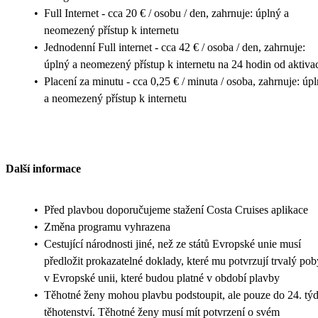
•
Full Internet - cca 20 € / osobu / den, zahrnuje: úplný a
neomezený přístup k internetu
•
Jednodenní Full internet - cca 42 € / osoba / den, zahrnuje:
úplný a neomezený přístup k internetu na 24 hodin od aktiva
•
Placení za minutu - cca 0,25 € / minuta / osoba, zahrnuje: úp
a neomezený přístup k internetu
Další informace
•
Před plavbou doporučujeme stažení Costa Cruises aplikace
•
Změna programu vyhrazena
•
Cestující národnosti jiné, než ze států Evropské unie musí
předložit prokazatelné doklady, které mu potvrzují trvalý pob
v Evropské unii, které budou platné v období plavby
•
Těhotné ženy mohou plavbu podstoupit, ale pouze do 24. tý
těhotenství. Těhotné ženy musí mít potvrzení o svém