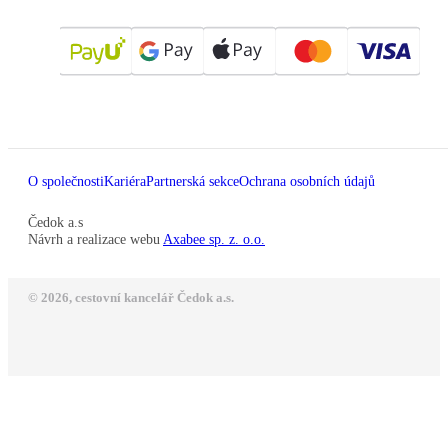
O společnosti
Kariéra
Partnerská sekce
Ochrana osobních údajů
Čedok a.s
Návrh a realizace webu
Axabee sp. z. o.o.
© 2026, cestovní kancelář Čedok a.s.