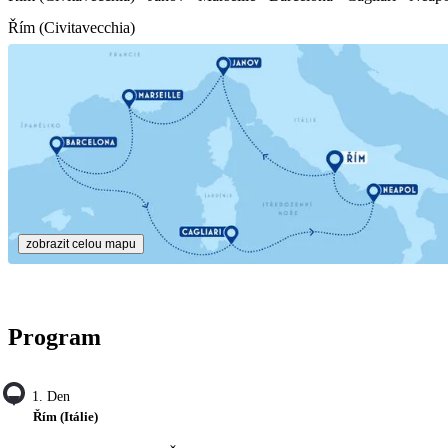
Řím (Civitavecchia)
zobrazit celou mapu
Program
1. Den
Řím (Itálie)