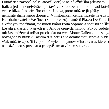
Druhý den zakotví loď v Janově, který je nejdůležitějším přístavem
Itálie a jedním z největších přístavů ve Středozemním moři. Loď kotví
velice blízko historického centra Janova, proto můžete jít pěšky a
nemusíte shánět jinou dopravu. V historickém centru můžete navštívit
Katedrálu svatého Vavřince (San Lorenzo), náměstí Piazza De Ferrari
s krásnými fontánami, městskou bránu Porta Soprana a spoustu dalšíc
kostelů a klášterů, kterých je v Janově opravdu mnoho. Pokud budete
mít čas, můžete si udělat procházku na vrch Monte Galletto, kde se ty
novogotický hrádek Castello d'Albertis a je dominantou Janova. Výlet
však můžete zpestřit i v podobě výletu do janovského akvária, které s
nachází hned v přístavu a je největším akváriem v Evropě.