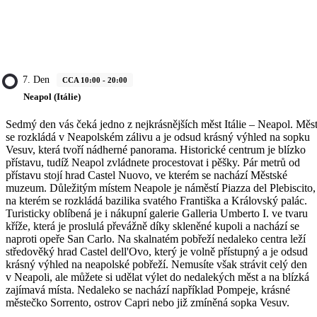
7. Den
CCA 10:00 - 20:00
Neapol (Itálie)
Sedmý den vás čeká jedno z nejkrásnějších měst Itálie – Neapol. Měs
se rozkládá v Neapolském zálivu a je odsud krásný výhled na sopku
Vesuv, která tvoří nádherné panorama. Historické centrum je blízko
přístavu, tudíž Neapol zvládnete procestovat i pěšky. Pár metrů od
přístavu stojí hrad Castel Nuovo, ve kterém se nachází Městské
muzeum. Důležitým místem Neapole je náměstí Piazza del Plebiscito,
na kterém se rozkládá bazilika svatého Františka a Královský palác.
Turisticky oblíbená je i nákupní galerie Galleria Umberto I. ve tvaru
kříže, která je proslulá převážně díky skleněné kupoli a nachází se
naproti opeře San Carlo. Na skalnatém pobřeží nedaleko centra leží
středověký hrad Castel dell'Ovo, který je volně přístupný a je odsud
krásný výhled na neapolské pobřeží. Nemusíte však strávit celý den
v Neapoli, ale můžete si udělat výlet do nedalekých měst a na blízká
zajímavá místa. Nedaleko se nachází například Pompeje, krásné
městečko Sorrento, ostrov Capri nebo již zmíněná sopka Vesuv.