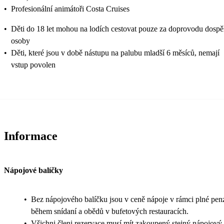
•
Profesionální animátoři Costa Cruises
•
Děti do 18 let mohou na lodích cestovat pouze za doprovodu dospě
osoby
•
Děti, které jsou v době nástupu na palubu mladší 6 měsíců, nemají
vstup povolen
Informace
Nápojové balíčky
•
Bez nápojového balíčku jsou v ceně nápoje v rámci plné pen
během snídaní a obědů v bufetových restauracích.
•
Všichni členi rezervace musí mít zakoupený stejný nápojový