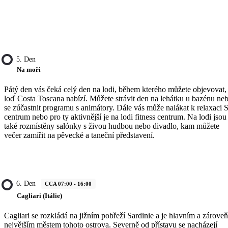
5. Den
Na moři
Pátý den vás čeká celý den na lodi, během kterého můžete objevovat,
loď Costa Toscana nabízí. Můžete strávit den na lehátku u bazénu ne
se zúčastnit programu s animátory. Dále vás může nalákat k relaxaci 
centrum nebo pro ty aktivnější je na lodi fitness centrum. Na lodi jsou
také rozmístěny salónky s živou hudbou nebo divadlo, kam můžete
večer zamířit na pěvecké a taneční představení.
6. Den
CCA 07:00 - 16:00
Cagliari (Itálie)
Cagliari se rozkládá na jižním pobřeží Sardinie a je hlavním a zároveň
největším městem tohoto ostrova. Severně od přístavu se nacházejí