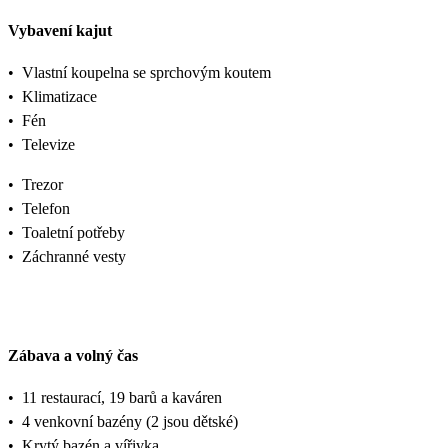
Vybavení kajut
•
Vlastní koupelna se sprchovým koutem
•
Klimatizace
•
Fén
•
Televize
•
Trezor
•
Telefon
•
Toaletní potřeby
•
Záchranné vesty
Zábava a volný čas
•
11 restaurací, 19 barů a kaváren
•
4 venkovní bazény (2 jsou dětské)
•
Krytý bazén a vířivka