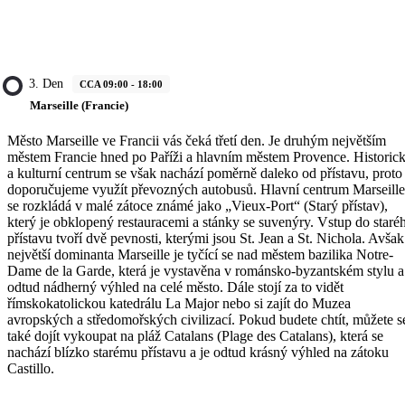
3. Den
CCA 09:00 - 18:00
Marseille (Francie)
Město Marseille ve Francii vás čeká třetí den. Je druhým největším
městem Francie hned po Paříži a hlavním městem Provence. Historic
a kulturní centrum se však nachází poměrně daleko od přístavu, proto
doporučujeme využít převozných autobusů. Hlavní centrum Marseille
se rozkládá v malé zátoce známé jako „Vieux-Port“ (Starý přístav),
který je obklopený restauracemi a stánky se suvenýry. Vstup do staré
přístavu tvoří dvě pevnosti, kterými jsou St. Jean a St. Nichola. Avšak
největší dominanta Marseille je tyčící se nad městem bazilika Notre-
Dame de la Garde, která je vystavěna v románsko-byzantském stylu a
odtud nádherný výhled na celé město. Dále stojí za to vidět
římskokatolickou katedrálu La Major nebo si zajít do Muzea
avropských a středomořských civilizací. Pokud budete chtít, můžete s
také dojít vykoupat na pláž Catalans (Plage des Catalans), která se
nachází blízko starému přístavu a je odtud krásný výhled na zátoku
Castillo.