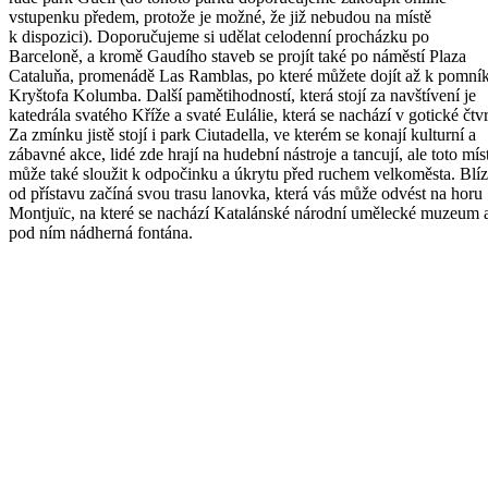
vstupenku předem, protože je možné, že již nebudou na místě
k dispozici). Doporučujeme si udělat celodenní procházku po
Barceloně, a kromě Gaudího staveb se projít také po náměstí Plaza
Cataluňa, promenádě Las Ramblas, po které můžete dojít až k pomní
Kryštofa Kolumba. Další pamětihodností, která stojí za navštívení je
katedrála svatého Kříže a svaté Eulálie, která se nachází v gotické čtvr
Za zmínku jistě stojí i park Ciutadella, ve kterém se konají kulturní a
zábavné akce, lidé zde hrají na hudební nástroje a tancují, ale toto mís
může také sloužit k odpočinku a úkrytu před ruchem velkoměsta. Blí
od přístavu začíná svou trasu lanovka, která vás může odvést na horu
Montjuïc, na které se nachází Katalánské národní umělecké muzeum 
pod ním nádherná fontána.