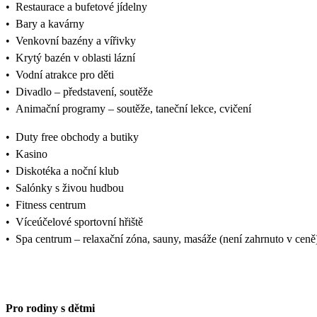
•
Restaurace a bufetové jídelny
•
Bary a kavárny
•
Venkovní bazény a vířivky
•
Krytý bazén v oblasti lázní
•
Vodní atrakce pro děti
•
Divadlo – představení, soutěže
•
Animační programy – soutěže, taneční lekce, cvičení
•
Duty free obchody a butiky
•
Kasino
•
Diskotéka a noční klub
•
Salónky s živou hudbou
•
Fitness centrum
•
Víceúčelové sportovní hřiště
•
Spa centrum – relaxační zóna, sauny, masáže (není zahrnuto v ceně
Pro rodiny s dětmi