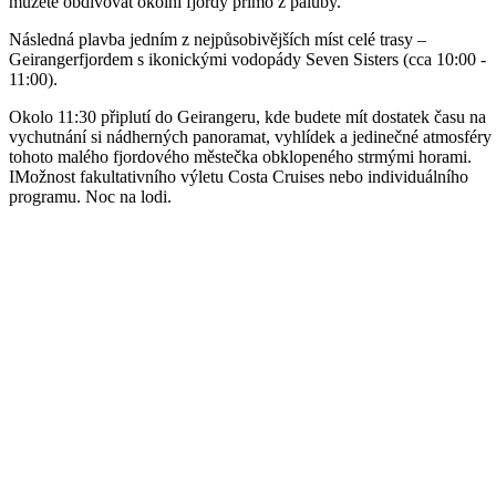
můžete obdivovat okolní fjordy přímo z paluby.
Následná plavba jedním z nejpůsobivějších míst celé trasy –
Geirangerfjordem s ikonickými vodopády Seven Sisters (cca 10:00 -
11:00).
Okolo 11:30 připlutí do Geirangeru, kde budete mít dostatek času na
vychutnání si nádherných panoramat, vyhlídek a jedinečné atmosféry
tohoto malého fjordového městečka obklopeného strmými horami.
IMožnost fakultativního výletu Costa Cruises nebo individuálního
programu. Noc na lodi.