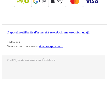
O společnosti
Kariéra
Partnerská sekce
Ochrana osobních údajů
Čedok a.s
Návrh a realizace webu
Axabee sp. z. o.o.
© 2026, cestovní kancelář Čedok a.s.