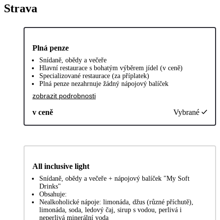
Strava
Plná penze
Snídaně, obědy a večeře
Hlavní restaurace s bohatým výběrem jídel (v ceně)
Specializované restaurace (za příplatek)
Plná penze nezahrnuje žádný nápojový balíček
zobrazit podrobnosti
v ceně
Vybrané
All inclusive light
Snídaně, obědy a večeře + nápojový balíček "My Soft
Drinks"
Obsahuje:
Nealkoholické nápoje: limonáda, džus (různé příchutě),
limonáda, soda, ledový čaj, sirup s vodou, perlivá i
neperlivá minerální voda