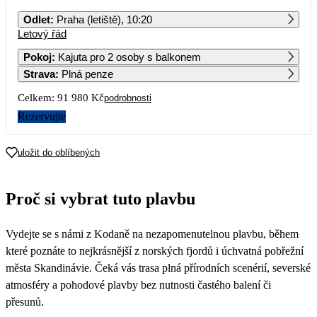
PO
ÚT
ST
ČT
PÁ
SO
NE
Odlet
:
Praha (letiště), 10:20
Letový řád
1
2
Pokoj
:
Kajuta pro 2 osoby s balkonem
Strava
:
Plná penze
3
4
5
6
7
8
9
Celkem:
91 980 Kč
podrobnosti
10
11
12
13
14
15
16
Rezervujte
17
18
19
20
21
22
23
uložit do oblíbených
45 990
24
25
26
27
28
29
30
Proč si vybrat tuto plavbu
31
Vydejte se s námi z Kodaně na nezapomenutelnou plavbu, během
které poznáte to nejkrásnější z norských fjordů i úchvatná pobřežní
města Skandinávie. Čeká vás trasa plná přírodních scenérií, severské
atmosféry a pohodové plavby bez nutnosti častého balení či
přesunů.