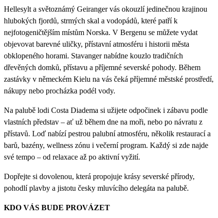
Hellesylt a světoznámý Geiranger vás okouzlí jedinečnou krajinou
hlubokých fjordů, strmých skal a vodopádů, které patří k
nejfotogeničtějším místům Norska. V Bergenu se můžete vydat
objevovat barevné uličky, přístavní atmosféru i historii města
obklopeného horami. Stavanger nabídne kouzlo tradičních
dřevěných domků, přístavu a příjemné severské pohody. Během
zastávky v německém Kielu na vás čeká příjemné městské prostředí,
nákupy nebo procházka podél vody.
Na palubě lodi Costa Diadema si užijete odpočinek i zábavu podle
vlastních představ – ať už během dne na moři, nebo po návratu z
přístavů. Loď nabízí pestrou palubní atmosféru, několik restaurací a
barů, bazény, wellness zónu i večerní program. Každý si zde najde
své tempo – od relaxace až po aktivní vyžití.
Dopřejte si dovolenou, která propojuje krásy severské přírody,
pohodlí plavby a jistotu česky mluvícího delegáta na palubě.
KDO VÁS BUDE PROVÁZET