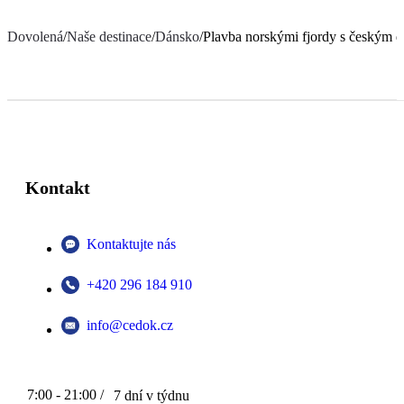
Dovolená
/
Naše destinace
/
Dánsko
/
Plavba norskými fjordy s českým 
Kontakt
Kontaktujte nás
+420 296 184 910
info@cedok.cz
7:00 - 21:00 /
7 dní v týdnu