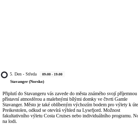
5. Den - Středa
09:00 - 19:00
Stavanger (Norsko)
Připlutí do Stavangeru vás zavede do města známého svojí příjemnou
přístavní atmosférou a malebnými bílými domky ve čtvrti Gamle
Stavanger. Město je také oblíbeným výchozím bodem pro výlety k út
Preikestolen, odkud se otevírá výhled na Lysefjord. Možnost
fakultativního výletu Costa Cruises nebo individuálního programu. N
na lodi.