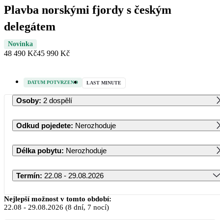
Plavba norskými fjordy s českým
delegátem
Novinka
48 490 Kč
45 990 Kč
DATUM POTVRZENO
LAST MINUTE
Osoby
:
2 dospělí
Odkud pojedete
:
Nerozhoduje
Délka pobytu
:
Nerozhoduje
Termín
:
22.08 - 29.08.2026
Srpen 2026
Nejlepší možnost v tomto období:
22.08
-
29.08.2026
(8 dní, 7 nocí)