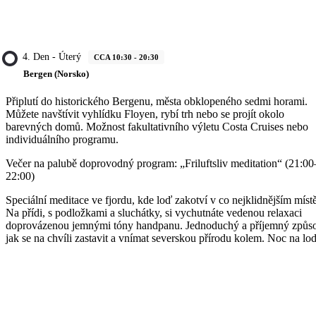
4. Den - Úterý
CCA 10:30 - 20:30
Bergen (Norsko)
Připlutí do historického Bergenu, města obklopeného sedmi horami.
Můžete navštívit vyhlídku Floyen, rybí trh nebo se projít okolo
barevných domů. Možnost fakultativního výletu Costa Cruises nebo
individuálního programu.
Večer na palubě doprovodný program: „Friluftsliv meditation“ (21:00
22:00)
Speciální meditace ve fjordu, kde loď zakotví v co nejklidnějším místě
Na přídi, s podložkami a sluchátky, si vychutnáte vedenou relaxaci
doprovázenou jemnými tóny handpanu. Jednoduchý a příjemný způs
jak se na chvíli zastavit a vnímat severskou přírodu kolem. Noc na lod