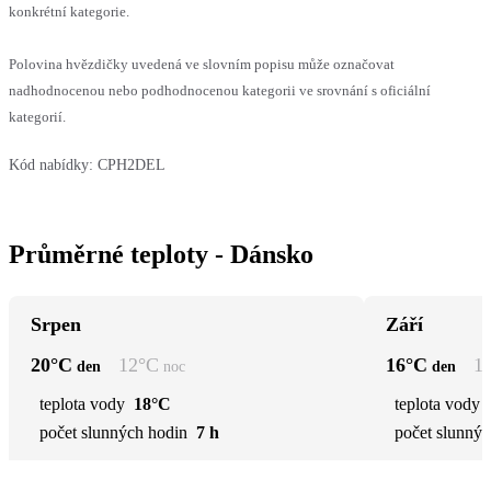
konkrétní kategorie.
Polovina hvězdičky uvedená ve slovním popisu může označovat
nadhodnocenou nebo podhodnocenou kategorii ve srovnání s oficiální
kategorií.
Kód nabídky:
CPH2DEL
Průměrné teploty - Dánsko
Srpen
Září
20
°C
12
°C
16
°C
1
den
noc
den
teplota vody
18°C
teplota vody
počet slunných hodin
7 h
počet slunnýc