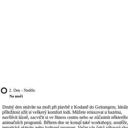
2. Den - Neděle
Na moři
Druhý den strávíte na moři při plavbě z Kodaně do Geirangeru. Ideál
příležitost užít si veškerý komfort lodi. Můžete relaxovat u bazénu,
navštívit lázně, zacvičit si ve fitness centru nebo se zúčastnit některéh
animačních programů. Během dne se konají také workshopy, soutěže,
tematické aktivity nebo kulturní program. Večer vás čeká zábavná sh