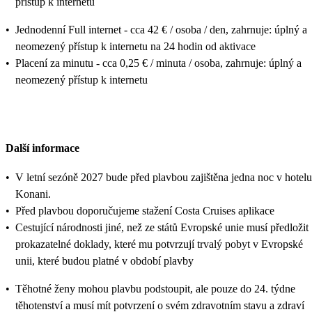
přístup k internetu
•
Jednodenní Full internet - cca 42 € / osoba / den, zahrnuje: úplný a
neomezený přístup k internetu na 24 hodin od aktivace
•
Placení za minutu - cca 0,25 € / minuta / osoba, zahrnuje: úplný a
neomezený přístup k internetu
Další informace
•
V letní sezóně 2027 bude před plavbou zajištěna jedna noc v hotelu
Konani.
•
Před plavbou doporučujeme stažení Costa Cruises aplikace
•
Cestující národnosti jiné, než ze států Evropské unie musí předložit
prokazatelné doklady, které mu potvrzují trvalý pobyt v Evropské
unii, které budou platné v období plavby
•
Těhotné ženy mohou plavbu podstoupit, ale pouze do 24. týdne
těhotenství a musí mít potvrzení o svém zdravotním stavu a zdraví