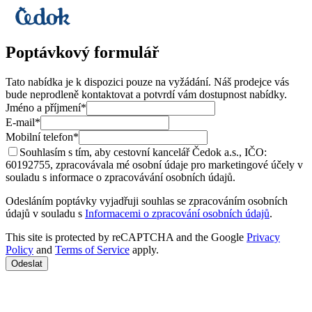
Poptávkový formulář
Tato nabídka je k dispozici pouze na vyžádání. Náš prodejce vás
bude neprodleně kontaktovat a potvrdí vám dostupnost nabídky.
Jméno a příjmení*
E-mail*
Mobilní telefon*
Souhlasím s tím, aby cestovní kancelář Čedok a.s., IČO:
60192755, zpracovávala mé osobní údaje pro marketingové účely v
souladu s informace o zpracovávání osobních údajů.
Odesláním poptávky vyjadřuji souhlas se zpracováním osobních
údajů v souladu s
Informacemi o zpracování osobních údajů
.
This site is protected by reCAPTCHA and the Google
Privacy
Policy
and
Terms of Service
apply.
Odeslat