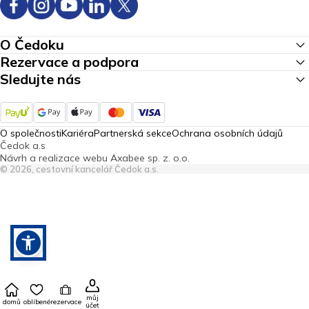
O Čedoku
Rezervace a podpora
Sledujte nás
O společnosti
Kariéra
Partnerská sekce
Ochrana osobních údajů
Čedok a.s
Návrh a realizace webu
Axabee sp. z. o.o.
© 2026, cestovní kancelář Čedok a.s.
můj
domů
oblíbené
rezervace
účet