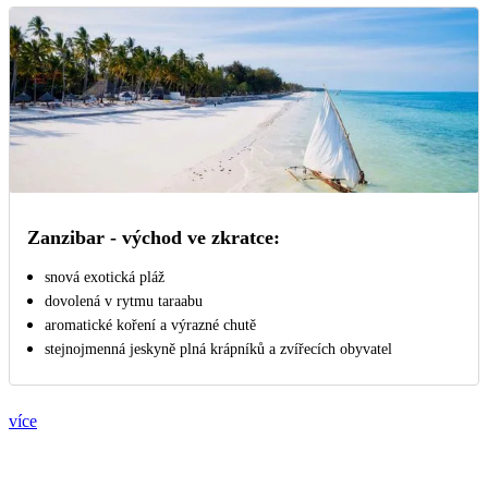
Zanzibar - východ ve zkratce:
snová exotická pláž
dovolená v rytmu taraabu
aromatické koření a výrazné chutě
stejnojmenná jeskyně plná krápníků a zvířecích obyvatel
více