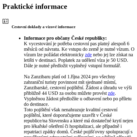
Praktické informace
Cestovní doklady a vízové informace
Informace pro občany České republiky:
K vycestování je potřeba cestovní pas platný alespoň 6
měsíců od návratu. Ke vstupu do země je nutné vízum. O
vízum lze požádat elektronicky
zde
nebo jej lze získat na
letišti v destinaci. Poplatek za udělení víza je 50 USD.
Dále je nutné předložit vyplněný vstupní formulář.
Na Zanzibaru platí od 1.října 2024 pro všechny
zahraniční turisty povinnost mít sjednané místní,
Zanzibarské, cestovní pojištění. Žádost a úhradu ve výši
přibližně 44 USD za osobu můžete provést
zde
.
Vyplněnou žádost předložíte u odbavení nebo po příletu
do destinace.
Toto pojištění však nenahrazuje kvalitní cestovní
pojištění, které doporučujeme uzavřít v České
republice/na Slovensku a které má dostatečné krytí nejen
pro lékařské ošetření či hospitalizaci, ale případně i
repatriaci zpátky domů. České pojišťovny spolupracují s