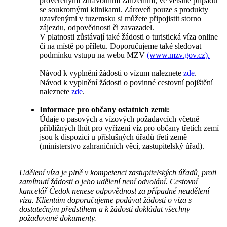
prověřenými zdravotními zařízeními, ve většině případů
se soukromými klinikami. Zároveň pouze s produkty
uzavřenými v tuzemsku si můžete připojistit storno
zájezdu, odpovědnosti či zavazadel.
V platnosti zůstávají také žádosti o turistická víza online
či na místě po příletu. Doporučujeme také sledovat
podmínku vstupu na webu MZV
(www.mzv.gov.cz).
Návod k vyplnění žádosti o vízum naleznete
zde
.
Návod k vyplnění žádosti o povinné cestovní pojištění
naleznete
zde
.
Informace pro občany ostatních zemí:
Údaje o pasových a vízových požadavcích včetně
přibližných lhůt pro vyřízení víz pro občany třetích zemí
jsou k dispozici u příslušných úřadů třetí země
(ministerstvo zahraničních věcí, zastupitelský úřad).
Udělení víza je plně v kompetenci zastupitelských úřadů, proti
zamítnutí žádosti o jeho udělení není odvolání. Cestovní
kancelář Čedok nenese odpovědnost za případné neudělení
víza. Klientům doporučujeme podávat žádosti o víza s
dostatečným předstihem a k žádosti dokládat všechny
požadované dokumenty.