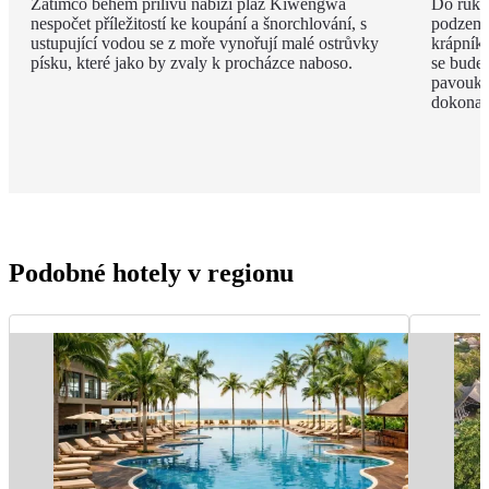
Zatímco během přílivu nabízí pláž Kiwengwa
Do ruky
nespočet příležitostí ke koupání a šnorchlování, s
podzemí
ustupující vodou se z moře vynořují malé ostrůvky
krápníků
písku, které jako by zvaly k procházce naboso.
se budet
pavouky 
dokonal
Podobné hotely v regionu