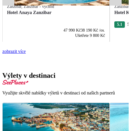
Zanzibar
,
Zanzibar - východ
Zanzibar
Hotel Anaya Zanzibar
Hotel K
5.1
54
47 990 Kč
38 190 Kč
/os.
Ušetřete
9 800 Kč
zobrazit více
Výlety v destinaci
Využijte skvělé nabídky výletů v destinaci od našich partnerů