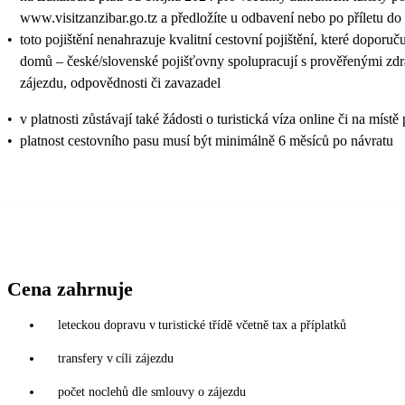
www.visitzanzibar.go.tz a předložíte u odbavení nebo po příletu do
•
toto pojištění nenahrazuje kvalitní cestovní pojištění, které doporuč
domů – české/slovenské pojišťovny spolupracují s prověřenými zdra
zájezdu, odpovědnosti či zavazadel
•
v platnosti zůstávají také žádosti o turistická víza online či na
•
platnost cestovního pasu musí být minimálně 6 měsíců po návratu
Cena zahrnuje
leteckou dopravu v turistické třídě včetně tax a příplatků
transfery v cíli zájezdu
počet noclehů dle smlouvy o zájezdu