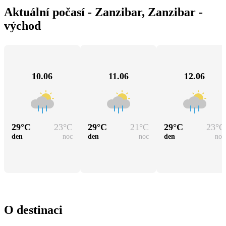
Aktuální počasí - Zanzibar, Zanzibar -
východ
10.06
11.06
12.06
29
°C
23
°C
29
°C
21
°C
29
°C
23
°C
den
noc
den
noc
den
noc
O destinaci