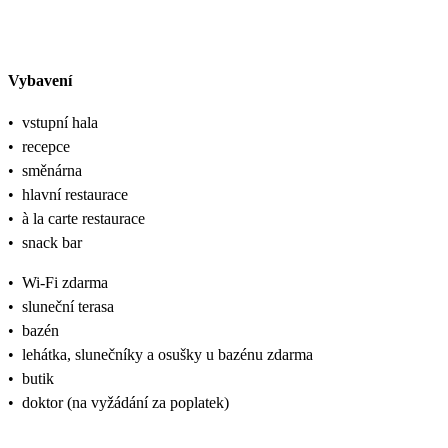
Vybavení
•
vstupní hala
•
recepce
•
směnárna
•
hlavní restaurace
•
à la carte restaurace
•
snack bar
•
Wi-Fi zdarma
•
sluneční terasa
•
bazén
•
lehátka, slunečníky a osušky u bazénu zdarma
•
butik
•
doktor (na vyžádání za poplatek)