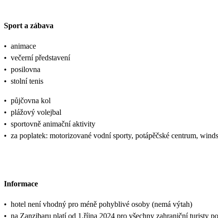
Sport a zábava
•
animace
•
večerní představení
•
posilovna
•
stolní tenis
•
půjčovna kol
•
plážový volejbal
•
sportovně animační aktivity
•
za poplatek: motorizované vodní sporty, potápěčské centrum, winds
Informace
•
hotel není vhodný pro méně pohyblivé osoby (nemá výtah)
•
na Zanzibaru platí od 1.října 2024 pro všechny zahraniční turisty p