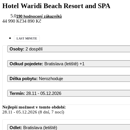
Hotel Waridi Beach Resort and SPA
5.0
190 hodnocení zákazníků
44 990 Kč
34 890 Kč
LAST MINUTE
Osoby
:
2 dospělí
Odkud pojedete
:
Bratislava (letiště)
+1
Délka pobytu
:
Nerozhoduje
Termín
:
28.11 - 05.12.2026
Nejlepší možnost v tomto období:
28.11
-
05.12.2026
(8 dní, 7 nocí)
Odlet
:
Bratislava (letiště)