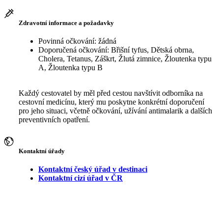
Zdravotní informace a požadavky
Povinná očkování: žádná
Doporučená očkování: Břišní tyfus, Dětská obrna,
Cholera, Tetanus, Záškrt, Žlutá zimnice, Žloutenka typu
A, Žloutenka typu B
Každý cestovatel by měl před cestou navštívit odborníka na
cestovní medicínu, který mu poskytne konkrétní doporučení
pro jeho situaci, včetně očkování, užívání antimalarik a dalších
preventivních opatření.
Kontaktní úřady
Kontaktní český úřad v destinaci
Kontaktní cizí úřad v ČR