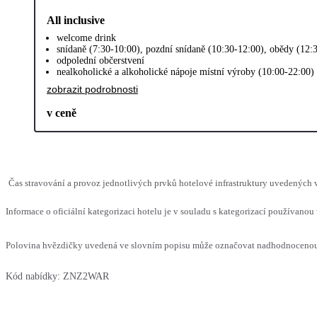
All inclusive
welcome drink
snídaně (7:30-10:00), pozdní snídaně (10:30-12:00), obědy (12:
odpolední občerstvení
nealkoholické a alkoholické nápoje místní výroby (10:00-22:00)
zobrazit podrobnosti
v ceně
Čas stravování a provoz jednotlivých prvků hotelové infrastruktury uvedených
Informace o oficiální kategorizaci hotelu je v souladu s kategorizací používanou 
Polovina hvězdičky uvedená ve slovním popisu může označovat nadhodnocenou n
Kód nabídky:
ZNZ2WAR