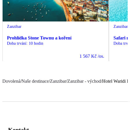
Zanzibar
Zanzibar
Prohlídka Stone Townu a koření
Safari 
Doba trvání
:
10 hodin
Doba trvá
1 567 Kč
/os.
Dovolená
/
Naše destinace
/
Zanzibar
/
Zanzibar - východ
/
Hotel Waridi 
Kontakt