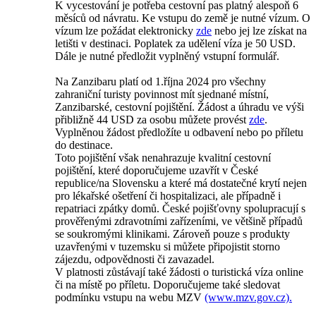
K vycestování je potřeba cestovní pas platný alespoň 6
měsíců od návratu. Ke vstupu do země je nutné vízum. O
vízum lze požádat elektronicky
zde
nebo jej lze získat na
letišti v destinaci. Poplatek za udělení víza je 50 USD.
Dále je nutné předložit vyplněný vstupní formulář.
Na Zanzibaru platí od 1.října 2024 pro všechny
zahraniční turisty povinnost mít sjednané místní,
Zanzibarské, cestovní pojištění. Žádost a úhradu ve výši
přibližně 44 USD za osobu můžete provést
zde
.
Vyplněnou žádost předložíte u odbavení nebo po příletu
do destinace.
Toto pojištění však nenahrazuje kvalitní cestovní
pojištění, které doporučujeme uzavřít v České
republice/na Slovensku a které má dostatečné krytí nejen
pro lékařské ošetření či hospitalizaci, ale případně i
repatriaci zpátky domů. České pojišťovny spolupracují s
prověřenými zdravotními zařízeními, ve většině případů
se soukromými klinikami. Zároveň pouze s produkty
uzavřenými v tuzemsku si můžete připojistit storno
zájezdu, odpovědnosti či zavazadel.
V platnosti zůstávají také žádosti o turistická víza online
či na místě po příletu. Doporučujeme také sledovat
podmínku vstupu na webu MZV
(www.mzv.gov.cz).