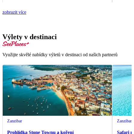
zobrazit více
Výlety v destinaci
Využijte skvělé nabídky výletů v destinaci od našich partnerů
Zanzibar
Zanzibar
Prohlídka Stone Townu a koření
Safari 