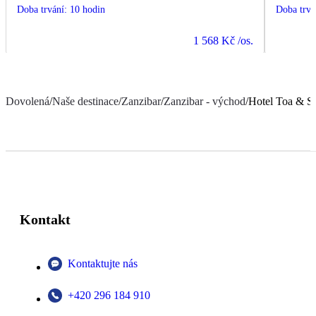
Doba trvání
:
10 hodin
Doba trvá
1 568 Kč
/os.
Dovolená
/
Naše destinace
/
Zanzibar
/
Zanzibar - východ
/
Hotel Toa & 
Kontakt
Kontaktujte nás
+420 296 184 910