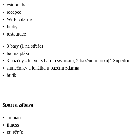
•
vstupní hala
•
recepce
•
Wi-Fi zdarma
•
lobby
•
restaurace
•
3 bary (1 na střeše)
•
bar na pláži
•
3 bazény - hlavní s barem swim-up, 2 bazénu u pokojů Superior
•
slunečníky a lehátka u bazénu zdarma
•
butik
Sport a zábava
•
animace
•
fitness
•
kulečník