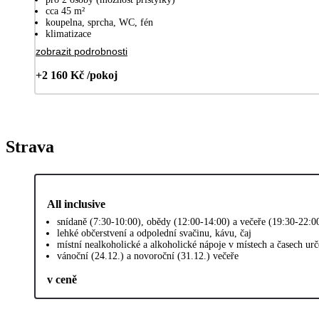
cca 45 m²
koupelna, sprcha, WC, fén
klimatizace
zobrazit podrobnosti
+2 160 Kč /pokoj
Strava
All inclusive
snídaně (7:30-10:00), obědy (12:00-14:00) a večeře (19:30-22:0
lehké občerstvení a odpolední svačinu, kávu, čaj
místní nealkoholické a alkoholické nápoje v místech a časech u
vánoční (24.12.) a novoroční (31.12.) večeře
v ceně