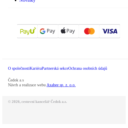
Novinky
O společnosti
Kariéra
Partnerská sekce
Ochrana osobních údajů
Čedok a.s
Návrh a realizace webu
Axabee sp. z. o.o.
© 2026, cestovní kancelář Čedok a.s.