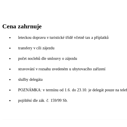
Cena zahrnuje
leteckou dopravu v turistické třídě včetně tax a příplatků
transfery v cíli zájezdu
počet noclehů dle smlouvy o zájezdu
stravování v rozsahu uvedeném u ubytovacího zařízení
služby delegáta
POZNÁMKA: v termínu od 1.6. do 23.10. je delegát pouze na tele
pojištění dle zák. č. 159/99 Sb.