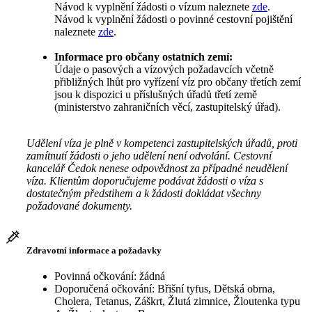
Návod k vyplnění žádosti o vízum naleznete
zde
.
Návod k vyplnění žádosti o povinné cestovní pojištění
naleznete
zde
.
Informace pro občany ostatních zemí:
Údaje o pasových a vízových požadavcích včetně
přibližných lhůt pro vyřízení víz pro občany třetích zemí
jsou k dispozici u příslušných úřadů třetí země
(ministerstvo zahraničních věcí, zastupitelský úřad).
Udělení víza je plně v kompetenci zastupitelských úřadů, proti
zamítnutí žádosti o jeho udělení není odvolání. Cestovní
kancelář Čedok nenese odpovědnost za případné neudělení
víza. Klientům doporučujeme podávat žádosti o víza s
dostatečným předstihem a k žádosti dokládat všechny
požadované dokumenty.
Zdravotní informace a požadavky
Povinná očkování: žádná
Doporučená očkování: Břišní tyfus, Dětská obrna,
Cholera, Tetanus, Záškrt, Žlutá zimnice, Žloutenka typu