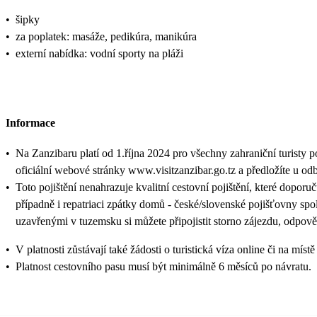
•
šipky
•
za poplatek: masáže, pedikúra, manikúra
•
externí nabídka: vodní sporty na pláži
Informace
•
Na Zanzibaru platí od 1.října 2024 pro všechny zahraniční turisty 
oficiální webové stránky www.visitzanzibar.go.tz a předložíte u odb
•
Toto pojištění nenahrazuje kvalitní cestovní pojištění, které doporu
případně i repatriaci zpátky domů - české/slovenské pojišťovny sp
uzavřenými v tuzemsku si můžete připojistit storno zájezdu, odpově
•
V platnosti zůstávají také žádosti o turistická víza online či na
•
Platnost cestovního pasu musí být minimálně 6 měsíců po návratu.