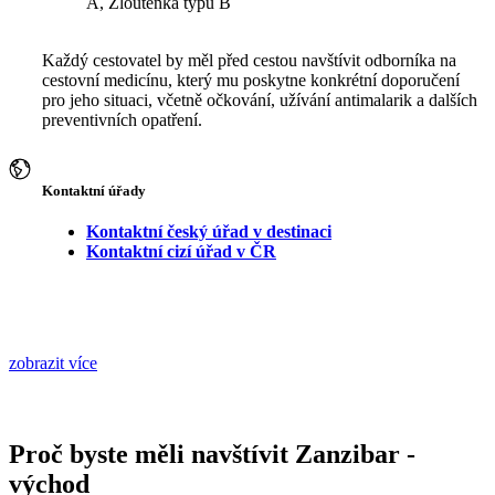
A, Žloutenka typu B
Každý cestovatel by měl před cestou navštívit odborníka na
cestovní medicínu, který mu poskytne konkrétní doporučení
pro jeho situaci, včetně očkování, užívání antimalarik a dalších
preventivních opatření.
Kontaktní úřady
Kontaktní český úřad v destinaci
Kontaktní cizí úřad v ČR
zobrazit více
Proč byste měli navštívit Zanzibar -
východ