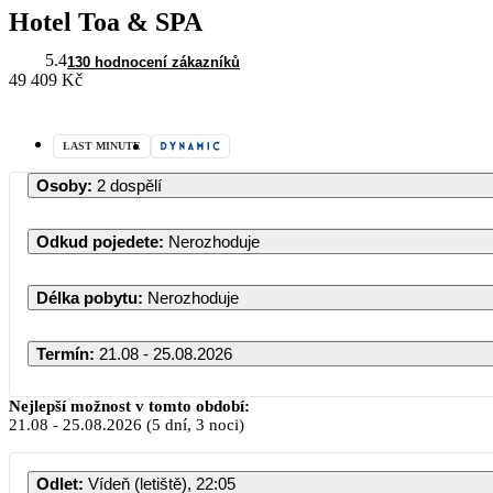
Hotel Toa & SPA
5.4
130 hodnocení zákazníků
49 409 Kč
LAST MINUTE
Osoby
:
2 dospělí
Odkud pojedete
:
Nerozhoduje
Délka pobytu
:
Nerozhoduje
Termín
:
21.08 - 25.08.2026
Nejlepší možnost v tomto období:
21.08
-
25.08.2026
(5 dní, 3 noci)
Odlet
:
Vídeň (letiště), 22:05