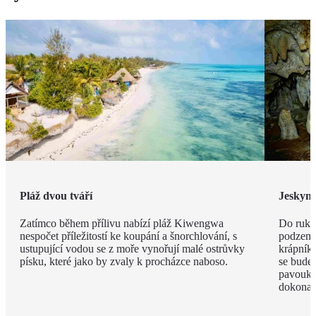
Pláž dvou tváří
Jeskyn
Zatímco během přílivu nabízí pláž Kiwengwa
Do ruky
nespočet příležitostí ke koupání a šnorchlování, s
podzemí
ustupující vodou se z moře vynořují malé ostrůvky
krápníků
písku, které jako by zvaly k procházce naboso.
se budet
pavouky 
dokonal