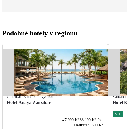
Podobné hotely v regionu
Zanzibar
,
Zanzibar - východ
Zanzibar
Hotel Anaya Zanzibar
Hotel K
5.1
54
47 990 Kč
38 190 Kč
/os.
Ušetřete
9 800 Kč