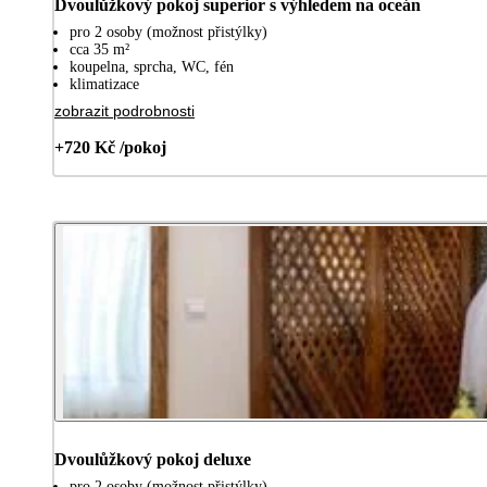
Dvoulůžkový pokoj superior s výhledem na oceán
pro 2 osoby (možnost přistýlky)
cca 35 m²
koupelna, sprcha, WC, fén
klimatizace
zobrazit podrobnosti
+720 Kč /pokoj
Dvoulůžkový pokoj deluxe
pro 2 osoby (možnost přistýlky)