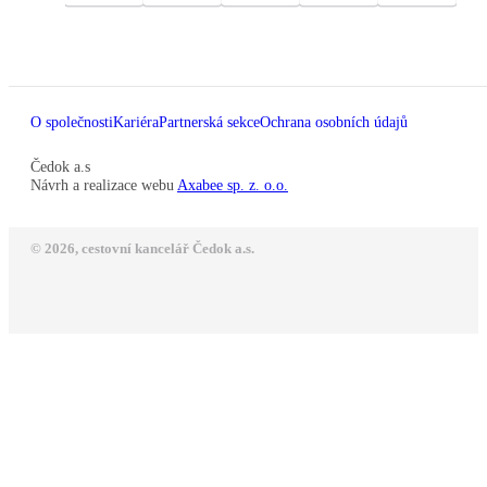
O společnosti
Kariéra
Partnerská sekce
Ochrana osobních údajů
Čedok a.s
Návrh a realizace webu
Axabee sp. z. o.o.
© 2026, cestovní kancelář Čedok a.s.