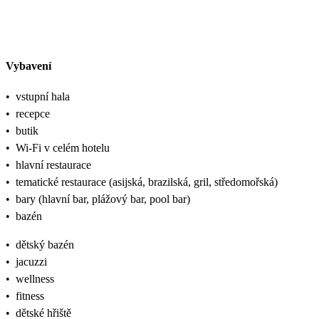
Vybavení
•
vstupní hala
•
recepce
•
butik
•
Wi-Fi v celém hotelu
•
hlavní restaurace
•
tematické restaurace (asijská, brazilská, gril, středomořská)
•
bary (hlavní bar, plážový bar, pool bar)
•
bazén
•
dětský bazén
•
jacuzzi
•
wellness
•
fitness
•
dětské hřiště