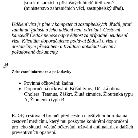
jsou k dispozici u příslušných úřadů třetí země
(ministerstvo zahraničních věcí, zastupitelský úřad).
Udělení víza je plně v kompetenci zastupitelských úřadů, proti
zamítnutí žádosti o jeho udělení není odvolání. Cestovní
kancelář Čedok nenese odpovědnost za případné neudělení
víza. Klientům doporučujeme podávat žádosti o víza s
dostatečným předstihem a k žádosti dokládat všechny
požadované dokumenty.
Zdravotní informace a požadavky
Povinná očkování: žádná
Doporučená očkování: Břišní tyfus, Dětská obrna,
Cholera, Tetanus, Záškrt, Žlutá zimnice, Žloutenka typu
A, Žloutenka typu B
Každý cestovatel by měl před cestou navštívit odborníka na
cestovní medicínu, který mu poskytne konkrétní doporučení
pro jeho situaci, včetně očkování, užívání antimalarik a dalších
preventivních opatření.