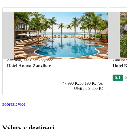
Zanzibar
,
Zanzibar - východ
Zanzibar
Hotel Anaya Zanzibar
Hotel K
5.1
54
47 990 Kč
38 190 Kč
/os.
Ušetřete
9 800 Kč
zobrazit více
Výlety v destinaci