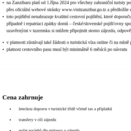
•
na Zanzibaru platí od 1.října 2024 pro všechny zahraniční turisty p
přes oficiální webové stránky www.visitzanzibar.go.tz a předložíte 
•
toto pojištění nenahrazuje kvalitní cestovní pojištění, které doporuč
případně i repatriaci zpátky domů – české/slovenské pojišťovny sp
uzavřenými v tuzemsku si můžete připojistit storno zájezdu, odpově
•
v platnosti zůstávají také žádosti o turistická víza online či na
•
platnost cestovního pasu musí být minimálně 6 měsíců po návratu
Cena zahrnuje
leteckou dopravu v turistické třídě včetně tax a příplatků
transfery v cíli zájezdu
počet noclehů dle smlouvy o zájezdu