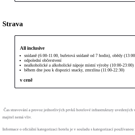
Strava
All inclusive
snídaně (6:00-11:00, bufetová snídaně od 7 hodin), obědy (13:0
odpolední občerstvení
nealkoholické a alkoholické nápoje místní výroby (10:00-23:00)
během dne jsou k dispozici snacky, zmrzlina (11:00-22:30)
v ceně
Čas stravování a provoz jednotlivých prvků hotelové infrastruktury uvedenýc
majitel nemá vliv.
Informace o oficiální kategorizaci hotelu je v souladu s kategorizací používanou 