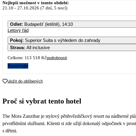
Nejlepší možnost v tomto období:
21.10
-
27.10.2026
(7 dní, 5 nocí)
Odlet
:
Budapešť (letiště), 14:10
Letový řád
Pokoj
:
Superior Suita s výhledem do zahrady
Strava
:
All inclusive
Celkem:
113 518 Kč
podrobnosti
Rezervujte
uložit do oblíbených
Proč si vybrat tento hotel
The Mora Zanzibar je stylový pětihvězdičkový resort na nádherné pl
prvotřídními službami. Klienti si zde užijí dokonalý odpočinek v pros
s dětmi.