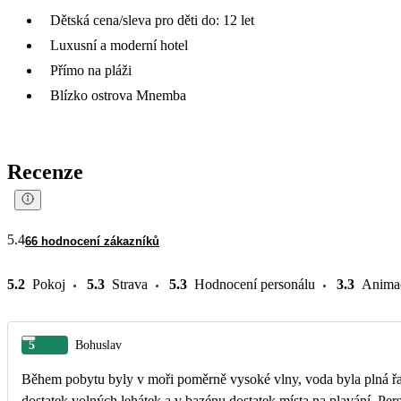
Dětská cena/sleva pro děti do: 12 let
Luxusní a moderní hotel
Přímo na pláži
Blízko ostrova Mnemba
Recenze
5.4
66 hodnocení zákazníků
5.2
Pokoj
5.3
Strava
5.3
Hodnocení personálu
3.3
Anima
5
Bohuslav
Během pobytu byly v moři poměrně vysoké vlny, voda byla plná řas
dostatek volných lehátek a v bazénu dostatek místa na plavání. Per