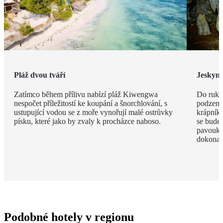
Pláž dvou tváří
Jeskyn
Zatímco během přílivu nabízí pláž Kiwengwa
Do ruky
nespočet příležitostí ke koupání a šnorchlování, s
podzemí
ustupující vodou se z moře vynořují malé ostrůvky
krápníků
písku, které jako by zvaly k procházce naboso.
se budet
pavouky 
dokonal
Podobné hotely v regionu