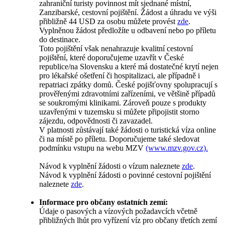
zahraniční turisty povinnost mít sjednané místní,
Zanzibarské, cestovní pojištění. Žádost a úhradu ve výši
přibližně 44 USD za osobu můžete provést
zde
.
Vyplněnou žádost předložíte u odbavení nebo po příletu
do destinace.
Toto pojištění však nenahrazuje kvalitní cestovní
pojištění, které doporučujeme uzavřít v České
republice/na Slovensku a které má dostatečné krytí nejen
pro lékařské ošetření či hospitalizaci, ale případně i
repatriaci zpátky domů. České pojišťovny spolupracují s
prověřenými zdravotními zařízeními, ve většině případů
se soukromými klinikami. Zároveň pouze s produkty
uzavřenými v tuzemsku si můžete připojistit storno
zájezdu, odpovědnosti či zavazadel.
V platnosti zůstávají také žádosti o turistická víza online
či na místě po příletu. Doporučujeme také sledovat
podmínku vstupu na webu MZV
(www.mzv.gov.cz).
Návod k vyplnění žádosti o vízum naleznete
zde
.
Návod k vyplnění žádosti o povinné cestovní pojištění
naleznete
zde
.
Informace pro občany ostatních zemí:
Údaje o pasových a vízových požadavcích včetně
přibližných lhůt pro vyřízení víz pro občany třetích zemí