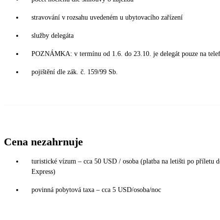
stravování v rozsahu uvedeném u ubytovacího zařízení
služby delegáta
POZNÁMKA: v termínu od 1.6. do 23.10. je delegát pouze na tele
pojištění dle zák. č. 159/99 Sb.
Cena nezahrnuje
turistické vízum – cca 50 USD / osoba (platba na letišti po příletu 
Express)
povinná pobytová taxa – cca 5 USD/osoba/noc