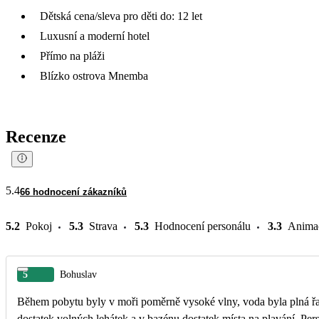
Dětská cena/sleva pro děti do: 12 let
Luxusní a moderní hotel
Přímo na pláži
Blízko ostrova Mnemba
Recenze
5.4
66 hodnocení zákazníků
5.2
Pokoj
5.3
Strava
5.3
Hodnocení personálu
3.3
Anima
5
Bohuslav
Během pobytu byly v moři poměrně vysoké vlny, voda byla plná řas
dostatek volných lehátek a v bazénu dostatek místa na plavání. Per