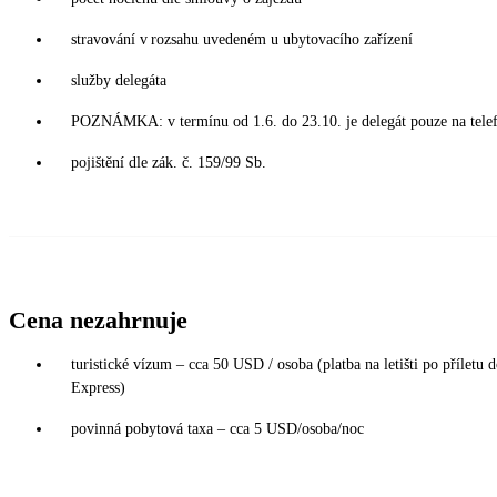
stravování v rozsahu uvedeném u ubytovacího zařízení
služby delegáta
POZNÁMKA: v termínu od 1.6. do 23.10. je delegát pouze na tele
pojištění dle zák. č. 159/99 Sb.
Cena nezahrnuje
turistické vízum – cca 50 USD / osoba (platba na letišti po příletu 
Express)
povinná pobytová taxa – cca 5 USD/osoba/noc