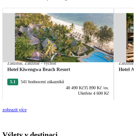
Zanzibar
,
Zanzibar - východ
Zanzibar
Hotel Kiwengwa Beach Resort
Hotel A
5.1
541 hodnocení zákazníků
40 490 Kč
35 890 Kč
/os.
Ušetřete
4 600 Kč
zobrazit více
Výlety v destinaci