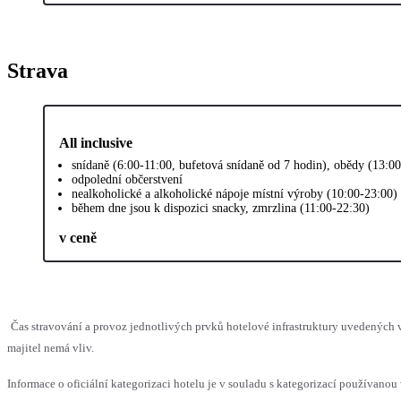
Strava
All inclusive
snídaně (6:00-11:00, bufetová snídaně od 7 hodin), obědy (13:0
odpolední občerstvení
nealkoholické a alkoholické nápoje místní výroby (10:00-23:00)
během dne jsou k dispozici snacky, zmrzlina (11:00-22:30)
v ceně
Čas stravování a provoz jednotlivých prvků hotelové infrastruktury uvedenýc
majitel nemá vliv.
Informace o oficiální kategorizaci hotelu je v souladu s kategorizací používanou 