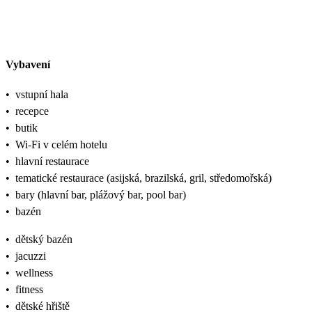
Vybavení
•
vstupní hala
•
recepce
•
butik
•
Wi-Fi v celém hotelu
•
hlavní restaurace
•
tematické restaurace (asijská, brazilská, gril, středomořská)
•
bary (hlavní bar, plážový bar, pool bar)
•
bazén
•
dětský bazén
•
jacuzzi
•
wellness
•
fitness
•
dětské hřiště