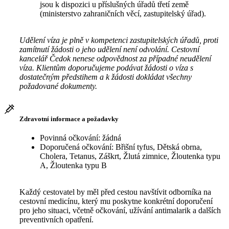
jsou k dispozici u příslušných úřadů třetí země
(ministerstvo zahraničních věcí, zastupitelský úřad).
Udělení víza je plně v kompetenci zastupitelských úřadů, proti
zamítnutí žádosti o jeho udělení není odvolání. Cestovní
kancelář Čedok nenese odpovědnost za případné neudělení
víza. Klientům doporučujeme podávat žádosti o víza s
dostatečným předstihem a k žádosti dokládat všechny
požadované dokumenty.
Zdravotní informace a požadavky
Povinná očkování: žádná
Doporučená očkování: Břišní tyfus, Dětská obrna,
Cholera, Tetanus, Záškrt, Žlutá zimnice, Žloutenka typu
A, Žloutenka typu B
Každý cestovatel by měl před cestou navštívit odborníka na
cestovní medicínu, který mu poskytne konkrétní doporučení
pro jeho situaci, včetně očkování, užívání antimalarik a dalších
preventivních opatření.