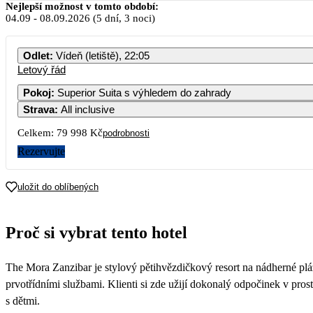
Nejlepší možnost v tomto období:
04.09
-
08.09.2026
(5 dní, 3 noci)
Odlet
:
Vídeň (letiště), 22:05
Letový řád
Pokoj
:
Superior Suita s výhledem do zahrady
Strava
:
All inclusive
Celkem:
79 998 Kč
podrobnosti
Rezervujte
uložit do oblíbených
Proč si vybrat tento hotel
The Mora Zanzibar je stylový pětihvězdičkový resort na nádherné pl
prvotřídními službami. Klienti si zde užijí dokonalý odpočinek v pros
s dětmi.