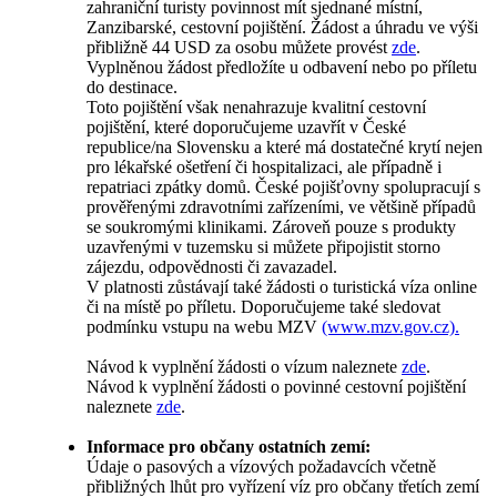
zahraniční turisty povinnost mít sjednané místní,
Zanzibarské, cestovní pojištění. Žádost a úhradu ve výši
přibližně 44 USD za osobu můžete provést
zde
.
Vyplněnou žádost předložíte u odbavení nebo po příletu
do destinace.
Toto pojištění však nenahrazuje kvalitní cestovní
pojištění, které doporučujeme uzavřít v České
republice/na Slovensku a které má dostatečné krytí nejen
pro lékařské ošetření či hospitalizaci, ale případně i
repatriaci zpátky domů. České pojišťovny spolupracují s
prověřenými zdravotními zařízeními, ve většině případů
se soukromými klinikami. Zároveň pouze s produkty
uzavřenými v tuzemsku si můžete připojistit storno
zájezdu, odpovědnosti či zavazadel.
V platnosti zůstávají také žádosti o turistická víza online
či na místě po příletu. Doporučujeme také sledovat
podmínku vstupu na webu MZV
(www.mzv.gov.cz).
Návod k vyplnění žádosti o vízum naleznete
zde
.
Návod k vyplnění žádosti o povinné cestovní pojištění
naleznete
zde
.
Informace pro občany ostatních zemí:
Údaje o pasových a vízových požadavcích včetně
přibližných lhůt pro vyřízení víz pro občany třetích zemí