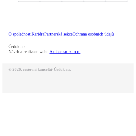
O společnosti
Kariéra
Partnerská sekce
Ochrana osobních údajů
Čedok a.s
Návrh a realizace webu
Axabee sp. z. o.o.
© 2026, cestovní kancelář Čedok a.s.