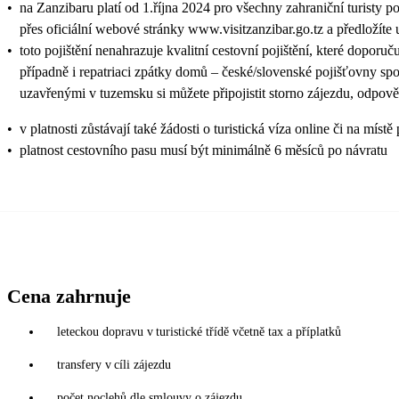
•
na Zanzibaru platí od 1.října 2024 pro všechny zahraniční turisty p
přes oficiální webové stránky www.visitzanzibar.go.tz a předložíte 
•
toto pojištění nenahrazuje kvalitní cestovní pojištění, které doporuč
případně i repatriaci zpátky domů – české/slovenské pojišťovny sp
uzavřenými v tuzemsku si můžete připojistit storno zájezdu, odpově
•
v platnosti zůstávají také žádosti o turistická víza online či na
•
platnost cestovního pasu musí být minimálně 6 měsíců po návratu
Cena zahrnuje
leteckou dopravu v turistické třídě včetně tax a příplatků
transfery v cíli zájezdu
počet noclehů dle smlouvy o zájezdu