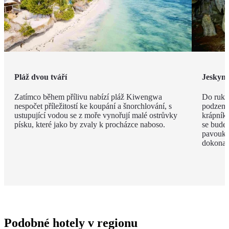
Pláž dvou tváří
Jeskyn
Zatímco během přílivu nabízí pláž Kiwengwa
Do ruky
nespočet příležitostí ke koupání a šnorchlování, s
podzemí
ustupující vodou se z moře vynořují malé ostrůvky
krápníků
písku, které jako by zvaly k procházce naboso.
se budet
pavouky 
dokonal
Podobné hotely v regionu