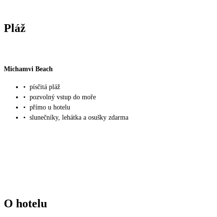
Pláž
Michamvi Beach
•
písčitá pláž
•
pozvolný vstup do moře
•
přímo u hotelu
•
slunečníky, lehátka a osušky zdarma
O hotelu