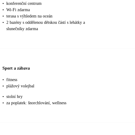
•
konferenční centrum
•
Wi-Fi zdarma
•
terasa s výhledem na oceán
•
2 bazény s oddělenou dětskou částí s lehátky a
slunečníky zdarma
Sport a zábava
•
fitness
•
plážový volejbal
•
stolní hry
•
za poplatek: šnorchlování, wellness