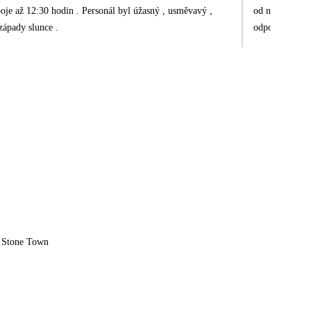
poje až 12:30 hodin . Personál byl úžasný , usměvavý ,
od neho veľa i
západy slunce .
odporúčame náv
maličkosti pre
miestneho podn
aby ste prediš
budete zjednáv
miesto, kde sa
 Stone Town