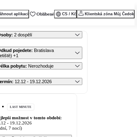
áhnout aplikaci
Oblíbené
CS / Kč
Klientská zóna Můj Čedok
Osoby
:
2 dospělí
dkud pojedete
:
Bratislava
letiště)
+1
élka pobytu
:
Nerozhoduje
ermín
:
12.12 - 19.12.2026
LAST MINUTE
jlepší možnost v tomto období:
.12
-
19.12.2026
 dní, 7 nocí)