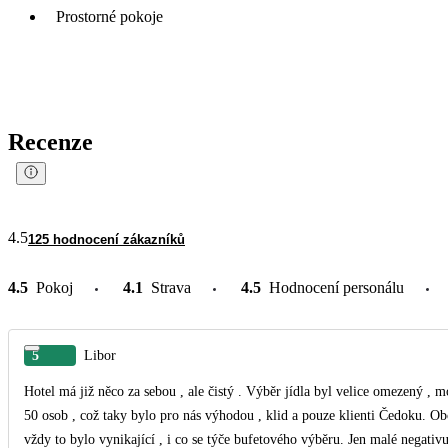
Prostorné pokoje
Recenze
4.5
125 hodnocení zákazníků
4.5
Pokoj
4.1
Strava
4.5
Hodnocení personálu
5
Libor
Hotel má již něco za sebou , ale čistý . Výběr jídla byl velice omezený , m
50 osob , což taky bylo pro nás výhodou , klid a pouze klienti Čedoku. Občas
vždy to bylo vynikající , i co se týče bufetového výběru. Jen malé negativ