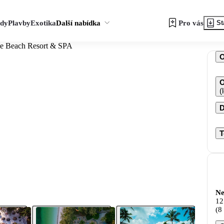
zdy
Plavby
Exotika
Další nabídka
Pro vás
St
ae Beach Resort & SPA
O
(
D
T
Ne
12
(8