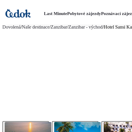
Last Minute
Pobytové zájezdy
Poznávací záje
více fotografií (27)
Dovolená
/
Naše destinace
/
Zanzibar
/
Zanzibar - východ
/
Hotel Sansi K