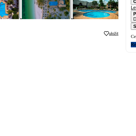
O
Le
P
D
S
uložit
Ce
Re