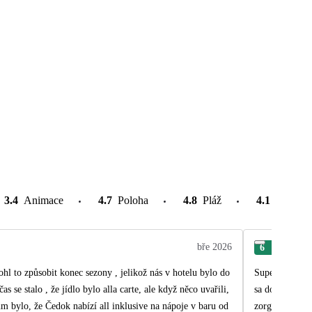
3.4
Animace
4.7
Poloha
4.8
Pláž
4.1
Atrakce
bře 2026
6
Már
ohl to způsobit konec sezony , jelikož nás v hotelu bylo do
Super dovolenk
 se stalo , že jídlo bylo alla carte, ale když něco uvařili,
sa dobre najed
um bylo, že Čedok nabízí all inklusive na nápoje v baru od
zorganizované,