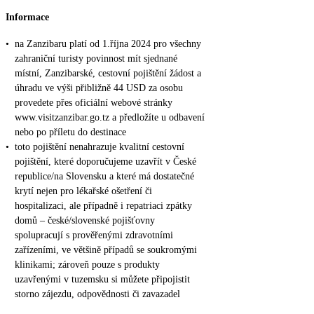
Informace
•
na Zanzibaru platí od 1.října 2024 pro všechny
zahraniční turisty povinnost mít sjednané
místní, Zanzibarské, cestovní pojištění žádost a
úhradu ve výši přibližně 44 USD za osobu
provedete přes oficiální webové stránky
www.visitzanzibar.go.tz a předložíte u odbavení
nebo po příletu do destinace
•
toto pojištění nenahrazuje kvalitní cestovní
pojištění, které doporučujeme uzavřít v České
republice/na Slovensku a které má dostatečné
krytí nejen pro lékařské ošetření či
hospitalizaci, ale případně i repatriaci zpátky
domů – české/slovenské pojišťovny
spolupracují s prověřenými zdravotními
zařízeními, ve většině případů se soukromými
klinikami; zároveň pouze s produkty
uzavřenými v tuzemsku si můžete připojistit
storno zájezdu, odpovědnosti či zavazadel