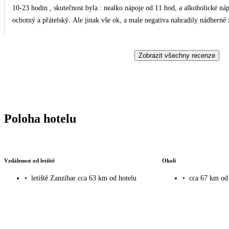
10-23 hodin , skutečnost byla : nealko nápoje od 11 hod, a alkoholické ná
ochotný a přátelský. Ale jinak vše ok, a male negativa nahradily nádherné 
Zobrazit všechny recenze
Poloha hotelu
Vzdálenost od letiště
Okolí
•
letiště Zanzibar cca 63 km od hotelu
•
cca 67 km od