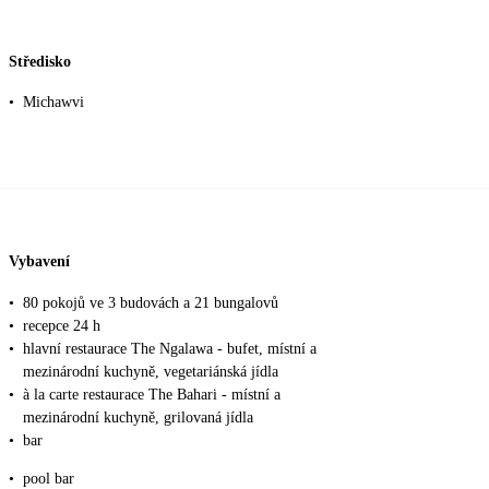
Středisko
•
Michawvi
Vybavení
•
80 pokojů ve 3 budovách a 21 bungalovů
•
recepce 24 h
•
hlavní restaurace The Ngalawa - bufet, místní a
mezinárodní kuchyně, vegetariánská jídla
•
à la carte restaurace The Bahari - místní a
mezinárodní kuchyně, grilovaná jídla
•
bar
•
pool bar