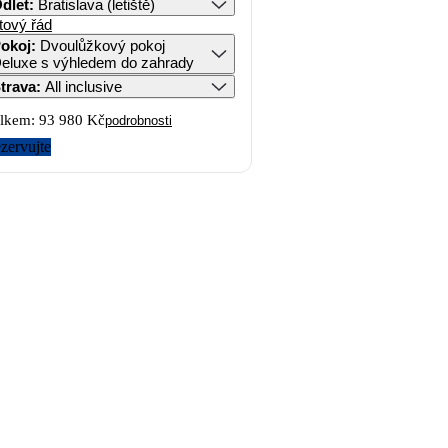
dlet
:
Bratislava (letiště)
tový řád
okoj
:
Dvoulůžkový pokoj
eluxe s výhledem do zahrady
trava
:
All inclusive
lkem:
93 980 Kč
podrobnosti
zervujte