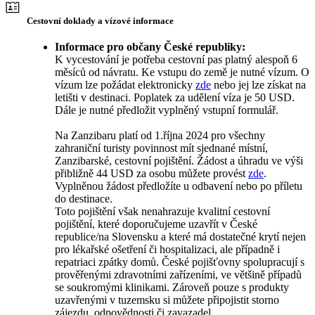
Cestovní doklady a vízové informace
Informace pro občany České republiky:
K vycestování je potřeba cestovní pas platný alespoň 6
měsíců od návratu. Ke vstupu do země je nutné vízum. O
vízum lze požádat elektronicky
zde
nebo jej lze získat na
letišti v destinaci. Poplatek za udělení víza je 50 USD.
Dále je nutné předložit vyplněný vstupní formulář.
Na Zanzibaru platí od 1.října 2024 pro všechny
zahraniční turisty povinnost mít sjednané místní,
Zanzibarské, cestovní pojištění. Žádost a úhradu ve výši
přibližně 44 USD za osobu můžete provést
zde
.
Vyplněnou žádost předložíte u odbavení nebo po příletu
do destinace.
Toto pojištění však nenahrazuje kvalitní cestovní
pojištění, které doporučujeme uzavřít v České
republice/na Slovensku a které má dostatečné krytí nejen
pro lékařské ošetření či hospitalizaci, ale případně i
repatriaci zpátky domů. České pojišťovny spolupracují s
prověřenými zdravotními zařízeními, ve většině případů
se soukromými klinikami. Zároveň pouze s produkty
uzavřenými v tuzemsku si můžete připojistit storno
zájezdu, odpovědnosti či zavazadel.