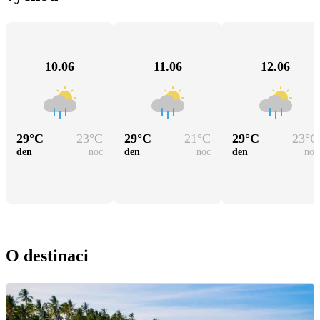
10.06
11.06
12.06
29
°C
23
°C
29
°C
21
°C
29
°C
23
°C
den
noc
den
noc
den
noc
O destinaci