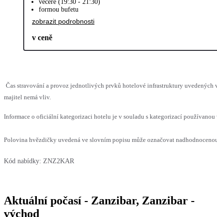
večeře (19:30 - 21:30)
formou bufetu
zobrazit podrobnosti
v ceně
Čas stravování a provoz jednotlivých prvků hotelové infrastruktury uvedenýc
majitel nemá vliv.
Informace o oficiální kategorizaci hotelu je v souladu s kategorizací používanou 
Polovina hvězdičky uvedená ve slovním popisu může označovat nadhodnocenou n
Kód nabídky:
ZNZ2KAR
Aktuální počasí - Zanzibar, Zanzibar -
východ