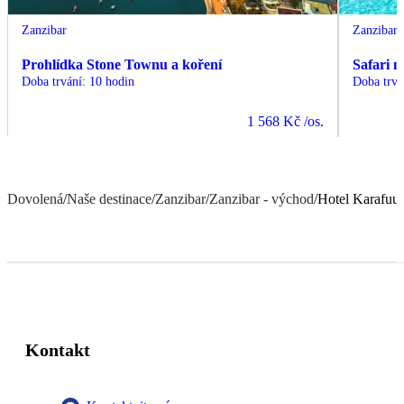
Zanzibar
Zanzibar
Prohlídka Stone Townu a koření
Safari 
Doba trvání
:
10 hodin
Doba trvá
1 568 Kč
/os.
Dovolená
/
Naše destinace
/
Zanzibar
/
Zanzibar - východ
/
Hotel Karafuu
Kontakt