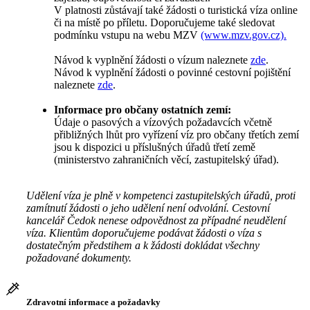
V platnosti zůstávají také žádosti o turistická víza online
či na místě po příletu. Doporučujeme také sledovat
podmínku vstupu na webu MZV
(www.mzv.gov.cz).
Návod k vyplnění žádosti o vízum naleznete
zde
.
Návod k vyplnění žádosti o povinné cestovní pojištění
naleznete
zde
.
Informace pro občany ostatních zemí:
Údaje o pasových a vízových požadavcích včetně
přibližných lhůt pro vyřízení víz pro občany třetích zemí
jsou k dispozici u příslušných úřadů třetí země
(ministerstvo zahraničních věcí, zastupitelský úřad).
Udělení víza je plně v kompetenci zastupitelských úřadů, proti
zamítnutí žádosti o jeho udělení není odvolání. Cestovní
kancelář Čedok nenese odpovědnost za případné neudělení
víza. Klientům doporučujeme podávat žádosti o víza s
dostatečným předstihem a k žádosti dokládat všechny
požadované dokumenty.
Zdravotní informace a požadavky