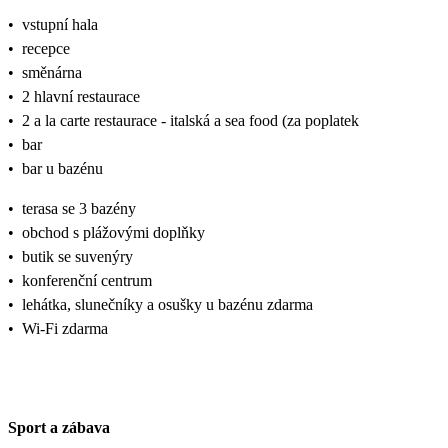
•
vstupní hala
•
recepce
•
směnárna
•
2 hlavní restaurace
•
2 a la carte restaurace - italská a sea food (za poplatek
•
bar
•
bar u bazénu
•
terasa se 3 bazény
•
obchod s plážovými doplňky
•
butik se suvenýry
•
konferenční centrum
•
lehátka, slunečníky a osušky u bazénu zdarma
•
Wi-Fi zdarma
Sport a zábava