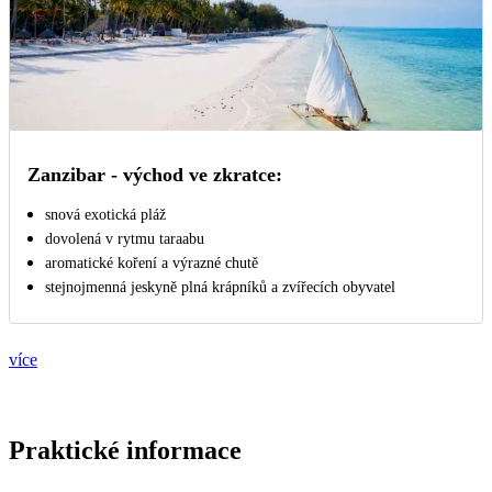
Zanzibar - východ ve zkratce:
snová exotická pláž
dovolená v rytmu taraabu
aromatické koření a výrazné chutě
stejnojmenná jeskyně plná krápníků a zvířecích obyvatel
více
Praktické informace