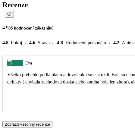
Recenze
4.9
85 hodnocení zákazníků
4.8
Pokoj
4.6
Strava
4.8
Hodnocení personálu
4.2
Anima
5
Eva
Všetko prebehlo podla planu a dovolenku sme si uzili. Boli sme tam
defekty ( chybala zachodova doska alebo sprcha bola len zhora), ale
Zobrazit všechny recenze