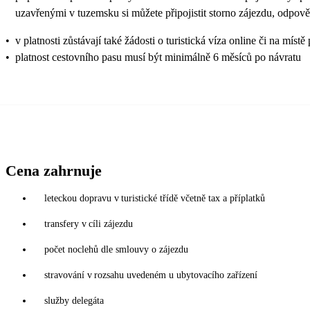
uzavřenými v tuzemsku si můžete připojistit storno zájezdu, odpově
•
v platnosti zůstávají také žádosti o turistická víza online či na
•
platnost cestovního pasu musí být minimálně 6 měsíců po návratu
Cena zahrnuje
leteckou dopravu v turistické třídě včetně tax a příplatků
transfery v cíli zájezdu
počet noclehů dle smlouvy o zájezdu
stravování v rozsahu uvedeném u ubytovacího zařízení
služby delegáta