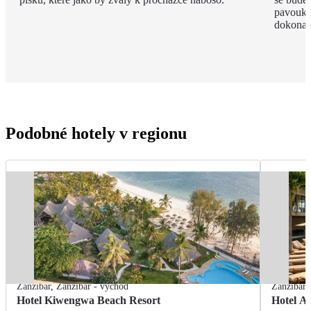
pavouky 
dokonal
Podobné hotely v regionu
Zanzibar
,
Zanzibar - východ
Zanzibar
Hotel Kiwengwa Beach Resort
Hotel A