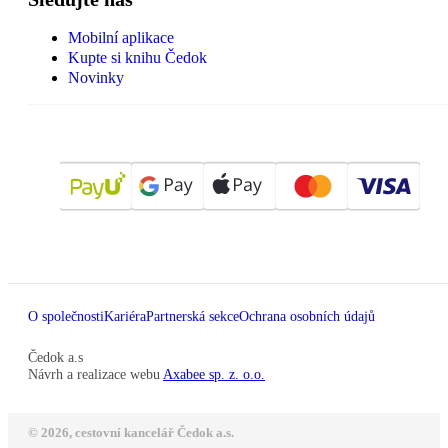
Mobilní aplikace
Kupte si knihu Čedok
Novinky
O společnosti
Kariéra
Partnerská sekce
Ochrana osobních údajů
Čedok a.s
Návrh a realizace webu
Axabee sp. z. o.o.
© 2026, cestovní kancelář Čedok a.s.