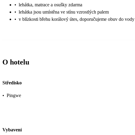
•
lehátka, matrace a osušky zdarma
•
lehátka jsou umístěna ve stínu vzrostlých palem
•
v blízkosti břehu korálový útes, doporučujeme obuv do vody
O hotelu
Středisko
•
Pingwe
Vybavení