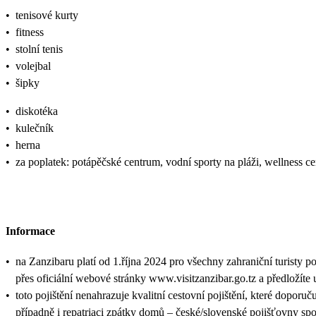
•
tenisové kurty
•
fitness
•
stolní tenis
•
volejbal
•
šipky
•
diskotéka
•
kulečník
•
herna
•
za poplatek: potápěčské centrum, vodní sporty na pláži, wellness 
Informace
•
na Zanzibaru platí od 1.října 2024 pro všechny zahraniční turisty p
přes oficiální webové stránky www.visitzanzibar.go.tz a předložíte 
•
toto pojištění nenahrazuje kvalitní cestovní pojištění, které doporuč
případně i repatriaci zpátky domů – české/slovenské pojišťovny sp