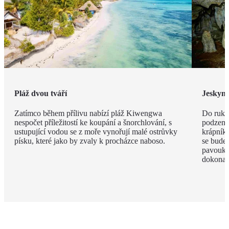
Pláž dvou tváří
Jeskyn
Zatímco během přílivu nabízí pláž Kiwengwa
Do ruky
nespočet příležitostí ke koupání a šnorchlování, s
podzemí
ustupující vodou se z moře vynořují malé ostrůvky
krápníků
písku, které jako by zvaly k procházce naboso.
se budet
pavouky 
dokonal