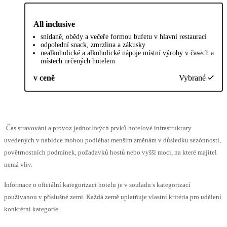
All inclusive
snídaně, obědy a večeře formou bufetu v hlavní restauraci
odpolední snack, zmrzlina a zákusky
nealkoholické a alkoholické nápoje místní výroby v časech a
místech určených hotelem
v ceně
Vybrané
Čas stravování a provoz jednotlivých prvků hotelové infrastruktury
uvedených v nabídce mohou podléhat menším změnám v důsledku sezónnosti,
povětrnostních podmínek, požadavků hostů nebo vyšší moci, na které majitel
nemá vliv.
Informace o oficiální kategorizaci hotelu je v souladu s kategorizací
používanou v příslušné zemi. Každá země uplatňuje vlastní kritéria pro udělení
konkrétní kategorie.