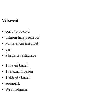
Vybavení
•
cca 346 pokojů
•
vstupní hala s recepcí
•
konferenční místnost
•
bar
•
á la carte restaurace
•
1 hlavní bazén
•
1 relaxační bazén
•
1 aktivity bazén
•
aquapark
•
Wi-Fi zdarma