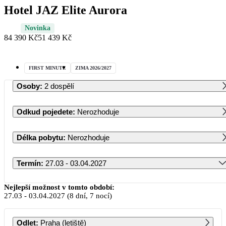
Hotel JAZ Elite Aurora
Novinka
84 390 Kč
51 439 Kč
FIRST MINUTE
ZIMA 2026/2027
Osoby
:
2 dospělí
Odkud pojedete
:
Nerozhoduje
Délka pobytu
:
Nerozhoduje
Termín
:
27.03 - 03.04.2027
Březen 2027
Nejlepší možnost v tomto období:
27.03
-
03.04.2027
(8 dní, 7 nocí)
PO
ÚT
ST
ČT
PÁ
SO
NE
Odlet
:
Praha (letiště)