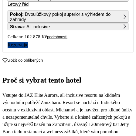
Letový řád
1
2
3
4
5
6
7
50 429
Pokoj
:
Dvoulůžkový pokoj superior s výhledem do
zahrady
8
9
10
11
12
13
14
Strava
:
All inclusive
50 139
Celkem:
102 878 Kč
podrobnosti
15
16
17
18
19
20
21
51 799
Rezervujte
22
23
24
25
26
27
28
51 439
uložit do oblíbených
29
30
31
Proč si vybrat tento hotel
Vstupte do JAZ Elite Aurora, all-inclusive resortu na klidném
východním pobřeží Zanzibaru. Resort se nachází u Indického
oceánu v exkluzivní oblasti Michamvi a je navržen pro klidné úniky
a nezapomenutelné chvíle. Vyberte si z krásně zařízených pokojů a
užijte si největší bazén na Zanzibaru, úžasný 120metrový bar Jetty
Bar a řadu restaurací a wellness zážitků, které vám pomohou