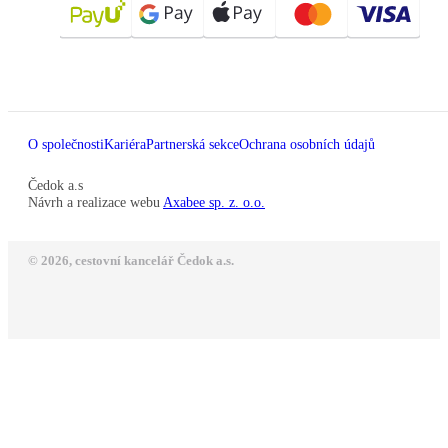
O společnosti
Kariéra
Partnerská sekce
Ochrana osobních údajů
Čedok a.s
Návrh a realizace webu
Axabee sp. z. o.o.
© 2026, cestovní kancelář Čedok a.s.