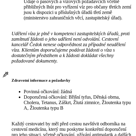
Údaje o pasových a vízových požadavcích včetně
přibližných lhůt pro vyřízení víz pro občany třetích zemí
jsou k dispozici u příslušných úřadů třetí země
(ministerstvo zahraničních věcí, zastupitelský úřad).
Udělení víza je plně v kompetenci zastupitelských úřadů, proti
zamítnutí žádosti o jeho udělení není odvolání. Cestovní
kancelář Čedok nenese odpovědnost za případné neudělení
víza. Klientům doporučujeme podávat žádosti o víza s
dostatečným předstihem a k žádosti dokládat všechny
požadované dokumenty.
Zdravotní informace a požadavky
Povinná očkování: žádná
Doporučená očkování: Břišní tyfus, Dětská obrna,
Cholera, Tetanus, Záškrt, Žlutá zimnice, Žloutenka typu
A, Žloutenka typu B
Každý cestovatel by měl před cestou navštívit odborníka na
cestovní medicínu, který mu poskytne konkrétní doporučení
pro jeho situaci, včetně očkování, užívání antimalarik a dalších