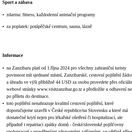
Sport a zábava
•
zdarma: fitness, každodenní animační programy
•
za poplatek: potápěčské centrum, sauna, lázně
Informace
•
na Zanzibaru platí od 1.října 2024 pro všechny zahraniční turisty
povinnost mít sjednané místní, Zanzibarské, cestovní pojištění žádo
a úhradu ve výši přibližně 44 USD za osobu provedete přes oficiáln
webové stránky www.visitzanzibar.go.tz a předložíte u odbavení n
po příletu do destinace.
•
toto pojištění nenahrazuje kvalitní cestovní pojištění, které
doporučujeme uzavřít v České republice/na Slovensku a které má
dostatečné krytí nejen pro lékařské ošetření či hospitalizaci, ale
případně i repatriaci zpátky domů - české/slovenské pojišťovny
spolupracují s prověřenými zdravotními zařízeními, ve většině příp