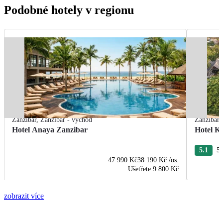
Podobné hotely v regionu
Zanzibar
,
Zanzibar - východ
Zanzibar
Hotel Anaya Zanzibar
Hotel K
5.1
54
47 990 Kč
38 190 Kč
/os.
Ušetřete
9 800 Kč
zobrazit více