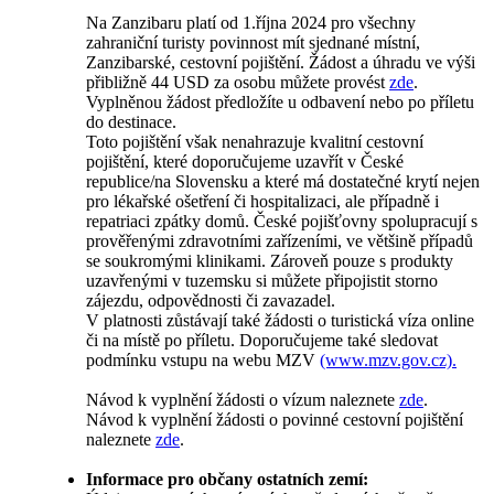
Na Zanzibaru platí od 1.října 2024 pro všechny
zahraniční turisty povinnost mít sjednané místní,
Zanzibarské, cestovní pojištění. Žádost a úhradu ve výši
přibližně 44 USD za osobu můžete provést
zde
.
Vyplněnou žádost předložíte u odbavení nebo po příletu
do destinace.
Toto pojištění však nenahrazuje kvalitní cestovní
pojištění, které doporučujeme uzavřít v České
republice/na Slovensku a které má dostatečné krytí nejen
pro lékařské ošetření či hospitalizaci, ale případně i
repatriaci zpátky domů. České pojišťovny spolupracují s
prověřenými zdravotními zařízeními, ve většině případů
se soukromými klinikami. Zároveň pouze s produkty
uzavřenými v tuzemsku si můžete připojistit storno
zájezdu, odpovědnosti či zavazadel.
V platnosti zůstávají také žádosti o turistická víza online
či na místě po příletu. Doporučujeme také sledovat
podmínku vstupu na webu MZV
(www.mzv.gov.cz).
Návod k vyplnění žádosti o vízum naleznete
zde
.
Návod k vyplnění žádosti o povinné cestovní pojištění
naleznete
zde
.
Informace pro občany ostatních zemí: