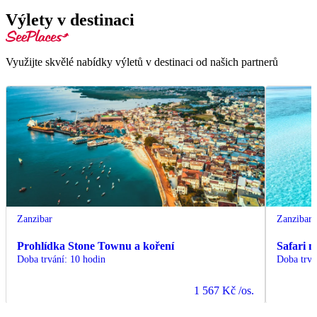
Výlety v destinaci
Využijte skvělé nabídky výletů v destinaci od našich partnerů
Zanzibar
Zanzibar
Prohlídka Stone Townu a koření
Safari 
Doba trvání
:
10 hodin
Doba trvá
1 567 Kč
/os.