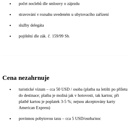
počet noclehů dle smlouvy o zájezdu
stravování v rozsahu uvedeném u ubytovacího zařízení
služby delegáta
pojištění dle zák. č. 159/99 Sb.
Cena nezahrnuje
turistické vízum – cca 50 USD / osoba (platba na letišti po příletu
do destinace; platba je možná jak v hotovosti, tak kartou; při
platbě kartou je poplatek 3-5 %; nejsou akceptovány karty
American Express)
povinnou pobytovou taxu – cca 5 USD/osoba/noc