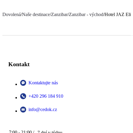
Dovolená
/
Naše destinace
/
Zanzibar
/
Zanzibar - východ
/
Hotel JAZ Elit
Kontakt
Kontaktujte nás
+420 296 184 910
info@cedok.cz
7:00 - 21:00 /
7 dní v týdnu