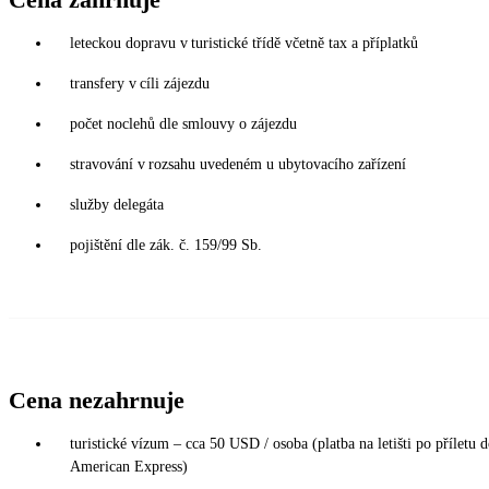
leteckou dopravu v turistické třídě včetně tax a příplatků
transfery v cíli zájezdu
počet noclehů dle smlouvy o zájezdu
stravování v rozsahu uvedeném u ubytovacího zařízení
služby delegáta
pojištění dle zák. č. 159/99 Sb.
Cena nezahrnuje
turistické vízum – cca 50 USD / osoba (platba na letišti po příletu 
American Express)