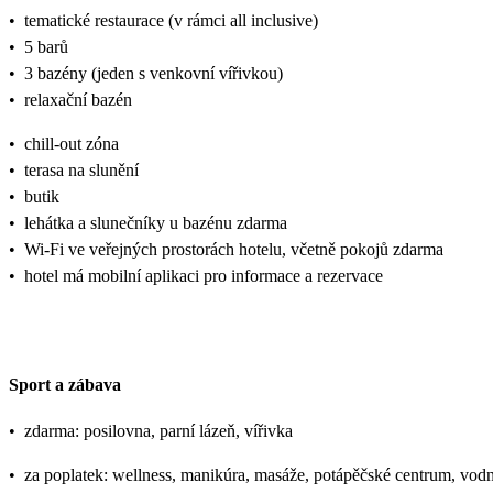
•
tematické restaurace (v rámci all inclusive)
•
5 barů
•
3 bazény (jeden s venkovní vířivkou)
•
relaxační bazén
•
chill-out zóna
•
terasa na slunění
•
butik
•
lehátka a slunečníky u bazénu zdarma
•
Wi-Fi ve veřejných prostorách hotelu, včetně pokojů zdarma
•
hotel má mobilní aplikaci pro informace a rezervace
Sport a zábava
•
zdarma: posilovna, parní lázeň, vířivka
•
za poplatek: wellness, manikúra, masáže, potápěčské centrum, vodn