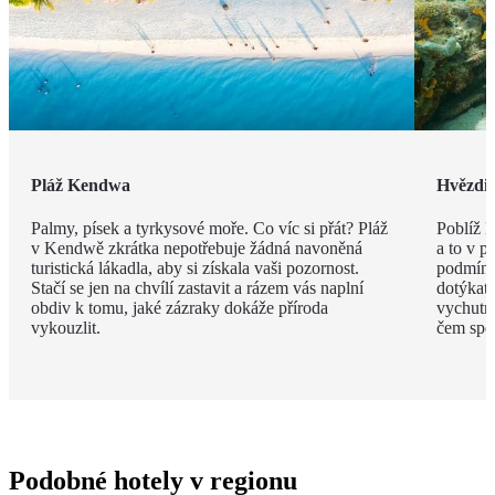
Pláž Kendwa
Hvězdic
Palmy, písek a tyrkysové moře. Co víc si přát? Pláž
Poblíž 
v Kendwě zkrátka nepotřebuje žádná navoněná
a to v p
turistická lákadla, aby si získala vaši pozornost.
podmínko
Stačí se jen na chvílí zastavit a rázem vás naplní
dotýkat,
obdiv k tomu, jaké zázraky dokáže příroda
vychutna
vykouzlit.
čem spol
Podobné hotely v regionu