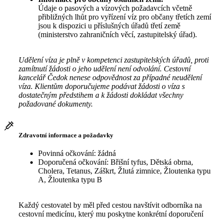
Údaje o pasových a vízových požadavcích včetně
přibližných lhůt pro vyřízení víz pro občany třetích zemí
jsou k dispozici u příslušných úřadů třetí země
(ministerstvo zahraničních věcí, zastupitelský úřad).
Udělení víza je plně v kompetenci zastupitelských úřadů, proti
zamítnutí žádosti o jeho udělení není odvolání. Cestovní
kancelář Čedok nenese odpovědnost za případné neudělení
víza. Klientům doporučujeme podávat žádosti o víza s
dostatečným předstihem a k žádosti dokládat všechny
požadované dokumenty.
Zdravotní informace a požadavky
Povinná očkování: žádná
Doporučená očkování: Břišní tyfus, Dětská obrna,
Cholera, Tetanus, Záškrt, Žlutá zimnice, Žloutenka typu
A, Žloutenka typu B
Každý cestovatel by měl před cestou navštívit odborníka na
cestovní medicínu, který mu poskytne konkrétní doporučení