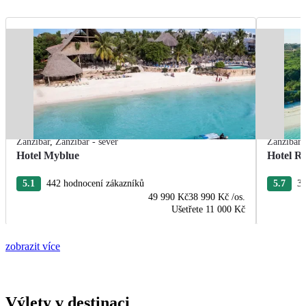
Zanzibar
,
Zanzibar - sever
Zanzibar
Hotel Myblue
Hotel R
5.1
442 hodnocení zákazníků
5.7
37
49 990 Kč
38 990 Kč
/os.
Ušetřete
11 000 Kč
zobrazit více
Výlety v destinaci