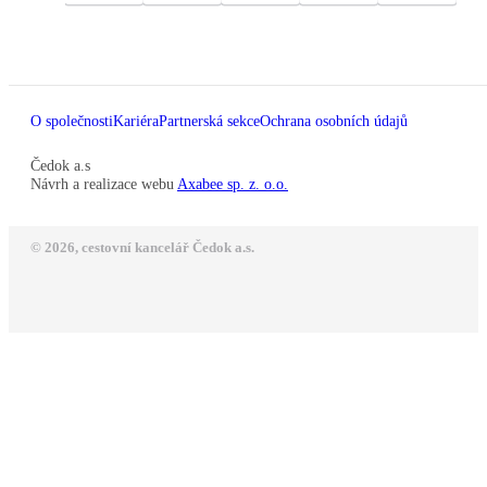
O společnosti
Kariéra
Partnerská sekce
Ochrana osobních údajů
Čedok a.s
Návrh a realizace webu
Axabee sp. z. o.o.
© 2026, cestovní kancelář Čedok a.s.