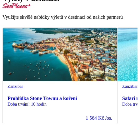
Využijte skvělé nabídky výletů v destinaci od našich partnerů
Zanzibar
Zanzibar
Prohlídka Stone Townu a koření
Safari 
Doba trvání
:
10 hodin
Doba trvá
1 564 Kč
/os.