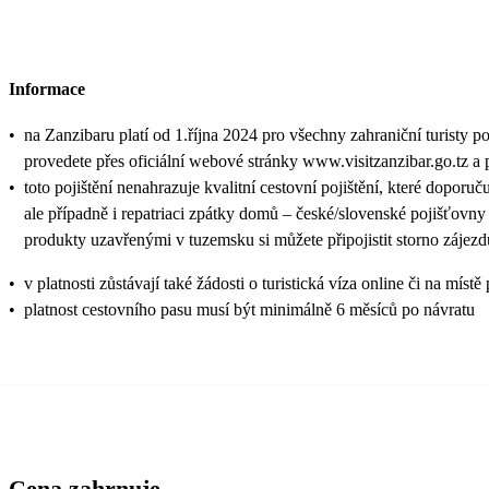
Informace
•
na Zanzibaru platí od 1.října 2024 pro všechny zahraniční turisty p
provedete přes oficiální webové stránky www.visitzanzibar.go.tz a 
•
toto pojištění nenahrazuje kvalitní cestovní pojištění, které doporu
ale případně i repatriaci zpátky domů – české/slovenské pojišťovny
produkty uzavřenými v tuzemsku si můžete připojistit storno zájezd
•
v platnosti zůstávají také žádosti o turistická víza online či na
•
platnost cestovního pasu musí být minimálně 6 měsíců po návratu
Cena zahrnuje