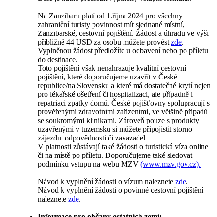
Na Zanzibaru platí od 1.října 2024 pro všechny
zahraniční turisty povinnost mít sjednané místní,
Zanzibarské, cestovní pojištění. Žádost a úhradu ve výši
přibližně 44 USD za osobu můžete provést
zde
.
Vyplněnou žádost předložíte u odbavení nebo po příletu
do destinace.
Toto pojištění však nenahrazuje kvalitní cestovní
pojištění, které doporučujeme uzavřít v České
republice/na Slovensku a které má dostatečné krytí nejen
pro lékařské ošetření či hospitalizaci, ale případně i
repatriaci zpátky domů. České pojišťovny spolupracují s
prověřenými zdravotními zařízeními, ve většině případů
se soukromými klinikami. Zároveň pouze s produkty
uzavřenými v tuzemsku si můžete připojistit storno
zájezdu, odpovědnosti či zavazadel.
V platnosti zůstávají také žádosti o turistická víza online
či na místě po příletu. Doporučujeme také sledovat
podmínku vstupu na webu MZV
(www.mzv.gov.cz).
Návod k vyplnění žádosti o vízum naleznete
zde
.
Návod k vyplnění žádosti o povinné cestovní pojištění
naleznete
zde
.
Informace pro občany ostatních zemí: