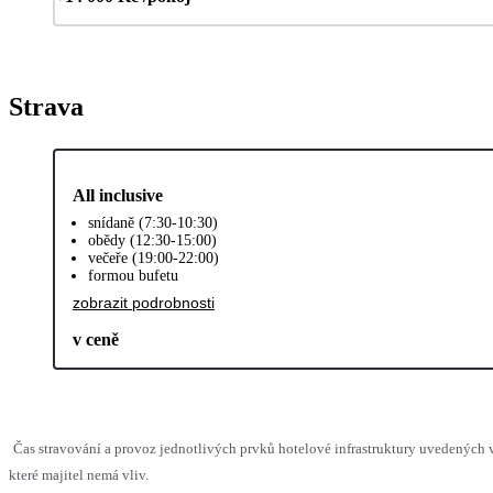
Strava
All inclusive
snídaně (7:30-10:30)
obědy (12:30-15:00)
večeře (19:00-22:00)
formou bufetu
zobrazit podrobnosti
v ceně
Čas stravování a provoz jednotlivých prvků hotelové infrastruktury uvedenýc
které majitel nemá vliv.