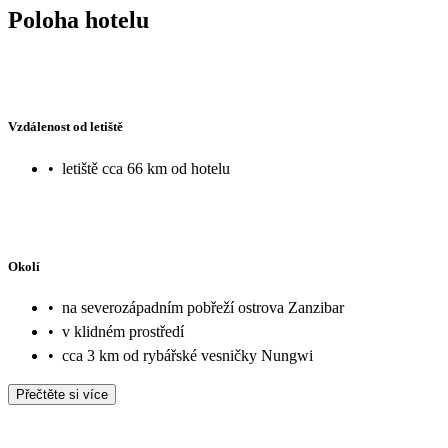
Poloha hotelu
Vzdálenost od letiště
•
letiště cca 66 km od hotelu
Okolí
•
na severozápadním pobřeží ostrova Zanzibar
•
v klidném prostředí
•
cca 3 km od rybářské vesničky Nungwi
Přečtěte si více