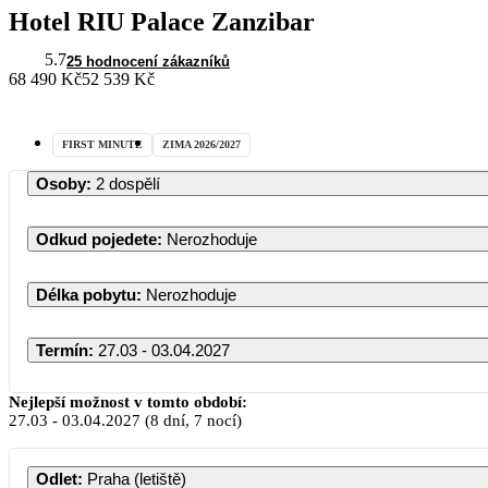
Hotel RIU Palace Zanzibar
5.7
25 hodnocení zákazníků
68 490 Kč
52 539 Kč
FIRST MINUTE
ZIMA 2026/2027
Osoby
:
2 dospělí
Odkud pojedete
:
Nerozhoduje
Délka pobytu
:
Nerozhoduje
Termín
:
27.03 - 03.04.2027
Nejlepší možnost v tomto období:
27.03
-
03.04.2027
(8 dní, 7 nocí)
Odlet
:
Praha (letiště)