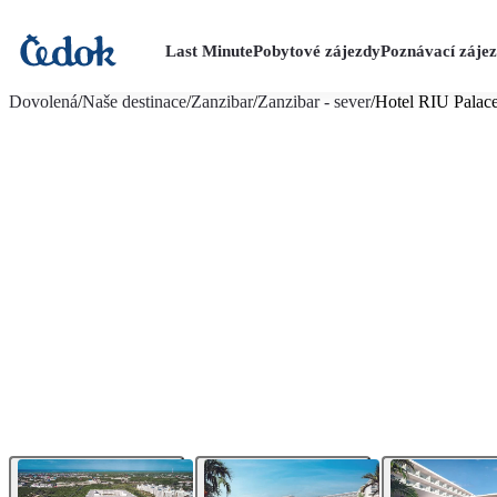
Last Minute
Pobytové zájezdy
Poznávací záje
více fotografií (8)
Dovolená
/
Naše destinace
/
Zanzibar
/
Zanzibar - sever
/
Hotel RIU Palace