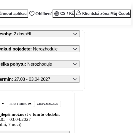
áhnout aplikaci
Oblíbené
CS / Kč
Klientská zóna Můj Čedok
Osoby
:
2 dospělí
dkud pojedete
:
Nerozhoduje
élka pobytu
:
Nerozhoduje
ermín
:
27.03 - 03.04.2027
FIRST MINUTE
ZIMA 2026/2027
jlepší možnost v tomto období:
.03
-
03.04.2027
 dní, 7 nocí)