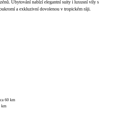
azénů. Ubytování nabízí elegantní suity i luxusní vily s
ukromí a exkluzivní dovolenou v tropickém ráji.
ca 60 km
3 km