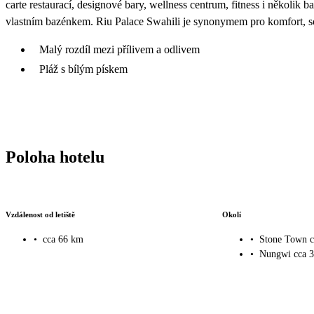
carte restaurací, designové bary, wellness centrum, fitness i několik b
vlastním bazénkem. Riu Palace Swahili je synonymem pro komfort, so
Malý rozdíl mezi přílivem a odlivem
Pláž s bílým pískem
Poloha hotelu
Vzdálenost od letiště
Okolí
•
cca 66 km
•
Stone Town c
•
Nungwi cca 