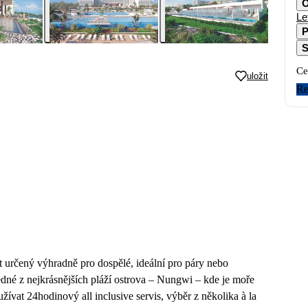
O
Le
P
S
Ce
uložit
Re
t určený výhradně pro dospělé, ideální pro páry nebo
 jedné z nejkrásnějších pláží ostrova – Nungwi – kde je moře
ívat 24hodinový all inclusive servis, výběr z několika à la