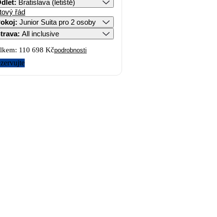
dlet
:
Bratislava (letiště)
tový řád
okoj
:
Junior Suita pro 2 osoby
trava
:
All inclusive
lkem:
110 698 Kč
podrobnosti
zervujte