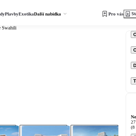
zdy
Plavby
Exotika
Další nabídka
Pro vás
St
 Swahili
O
D
T
Ne
27
(8