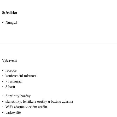
Středisko
•
Nungwi
Vybavení
•
recepce
•
konferenční místnost
•
7 restaurací
•
8 barů
•
3 infinity bazény
•
slunečníky, lehátka a osušky u bazénu zdarma
•
WiFi zdarma v celém areálu
•
parkoviště